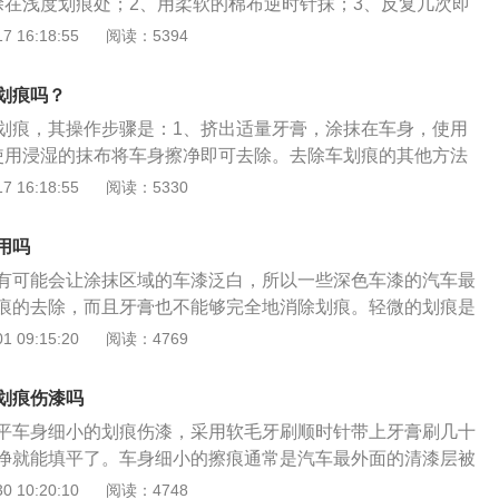
涂在浅度划痕处；2、用柔软的棉布逆时针抹；3、反复几次即
避免空气对车漆伤处的侵蚀。车漆的作用是：1、防锈；2、抗
 16:18:55
阅读：5394
3、美观大方。车漆要做到漆膜具有良好的机械性能、丰满度
附着力好、硬度高、抗划伤能力强，更要具备好的耐候性、耐
划痕吗？
续性和优良的耐汽油、耐酒精、耐酸、耐碱、耐盐雾等性能。
划痕，其操作步骤是：1、挤出适量牙膏，涂抹在车身，使用
使用浸湿的抹布将车身擦净即可去除。去除车划痕的其他方法
擦拭车身印迹；2、使用相同颜色指甲油填补车身的漆面；3、
 16:18:55
阅读：5330
补打腻子、喷漆、抛光；4、使用水砂纸打磨。避免车产生划
停车靠边停，避开中间位置；2、确认车前车后的导流板高度；
用吗
窗下或阳台。
有可能会让涂抹区域的车漆泛白，所以一些深色车漆的汽车最
痕的去除，而且牙膏也不能够完全地消除划痕。轻微的划痕是
复的，但是深一点的划痕，就没有办法用牙膏进行修复了。如
 09:15:20
阅读：4769
痕的话，可以用补漆笔进行修复，可以先拿一块湿毛巾擦拭划
后就可以用补漆笔均匀地涂抹划痕处了，如果涂抹之后的效果
划痕伤漆吗
以采用打蜡抛光的方式，可以用水蜡或者软蜡擦几遍，效果也
平车身细小的划痕伤漆，采用软毛牙刷顺时针带上牙膏刷几十
净就能填平了。车身细小的擦痕通常是汽车最外面的清漆层被
里面的研磨剂成分就可以填平，再加上牙膏中的保湿成分，可
 10:20:10
阅读：4748