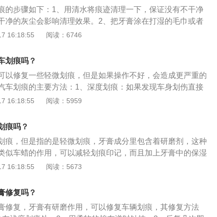
以深色车漆汽车还是慎用。3、不能用有颗粒的牙膏：千万不
痕的步骤如下：1、用清水将痕迹清理一下，保证没有不干净
膏，尤其是那种带有研磨颗粒的牙膏，那样在擦拭过程中会对
干净的灰尘会影响清理效果。2、把牙膏涂在打湿的毛巾或者
得更花。
划痕进行擦拭，轻微的划痕就会慢慢地褪去。修复车子划痕的
 16:18:55
阅读：6746
牙膏去划痕的操作方法一样，选择与车漆颜色相同的指甲油，
，等指甲油晾干之后即可。因为指甲油也可以渗进划痕处，起
车划痕吗？
，能有效隔绝车身铁皮与空气的接触，防止车体氧化生锈。
可以修复一些轻微划痕，但是如果操作不好，会造成更严重的
水砂纸蘸水轻轻磨去锈斑，但切忌无方向地乱磨，要同向直线
汽车划痕的主要方法：1、深度划痕：如果发现车身划伤直接
后，涂上一层底漆。若是有新的刮伤，可擦净后直接涂上底
，或者划伤的面积超过一个指甲盖，则伤口已经深及底漆以
 16:18:55
阅读：5959
4S店或带烤房设备的汽车美容店，如果不及时对受伤的车漆进
的物质会慢慢氧化导至伤口表面生锈恶化，造成更大损失。
划痕吗？
果明显观察到或者摸到色彩漆层，可以购一支同色号的补漆
划痕，但是指的是轻微划痕，牙膏成分里包含着研磨剂，这种
行修补，保护车漆不受更深的腐蚀与伤害。3、轻度划痕：如
类似车蜡的作用，可以减轻划痕印记，而且加上牙膏中的保湿
凹下，只伤害了车漆表面的透明层，可以使用细研磨蜡，即可
体具有光泽，跟车漆面的颜色融为一体，除此之外，牙膏还可
 16:18:55
阅读：5673
作用，短期内防止生锈。汽车漆面镀膜就是在汽车漆面上涂上
保护汽车漆面的光泽度不会衰减，同时使漆面在物理上得到一
膏修复吗？
到保护漆面的目的。
膏修复，牙膏有研磨作用，可以修复车辆划痕，其修复方法