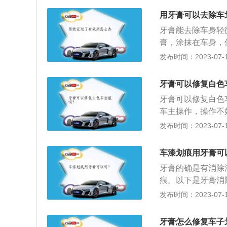
当然也包括我们洗
车的车漆，但是补
用牙膏可以去除车
划痕的时候，牙膏
车漆还是会有一定
而处理不了更深的
牙膏能去除车身轻
度划痕：如果发现
业的划痕蜡和补漆
膏，涂抹在车身，
甲盖，则伤口已经
的车漆研磨剂，所
车划痕的其他方法
发布时间：2023-07-17
店，如果不及时对
划痕，用牙膏来补
车身的漆面；3、
面生锈恶化，造成
锈，临时保护车漆
磨。避免车产生划
层，可以购一支同
牙膏可以修复白色
理汽车划痕的主要
后的导流板高度；
蚀与伤害；3、轻
牙膏可以修复白色
板，或者划伤的面
层，可以使用细研
车主操作，操作不
4S店或带烤房设
抛光就可以去除。
发布时间：2023-07-17
的物质会慢慢氧化
漆层。在车身被拼
明显观察到或者摸
层，作用是防锈。
补，保护车漆不受
车漆划痕用牙膏可
可以提高与下一层
下，只伤害了车漆
牙膏的确是有消除
以看到的各种车身
痕。以下是牙膏消
色漆层，可以提升
门用来修复汽车划
发布时间：2023-07-17
基本就会被冲刷干
车漆的车，如果是
牙膏怎么修复车子