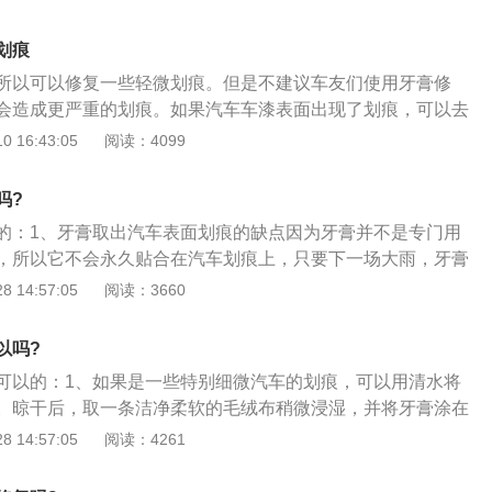
更有光泽，从而跟车漆面颜色融为一体，所以不管是何种颜色
，只要是仅仅破坏了清漆层的，都可以通过牙膏来抹平。在擦
划痕
划痕的地方沾水清理干净，清楚掉表面的浮尘，然后再利用软
所以可以修复一些轻微划痕。但是不建议车友们使用牙膏修
抹上牙膏以后在划痕的地方反复擦拭。
会造成更严重的划痕。如果汽车车漆表面出现了划痕，可以去
一下。汽车的漆面有四层，从内到外分别是电泳层，中涂层，
 16:43:05
阅读：4099
在车身拼装完成后，机器人会把整个车身泡进电泳池内，这样
泳层。电泳层的作用是防锈。中涂层是第二层车漆，这层车漆
吗?
并且可以提高与下一层漆面的结合能力。第三层是色漆层，这
的：1、牙膏取出汽车表面划痕的缺点因为牙膏并不是专门用
时可以看到的各种车身颜色，这层车漆的作用是让车身更加美
，所以它不会永久贴合在汽车划痕上，只要下一场大雨，牙膏
层，这层漆也是最外面一层。清漆层起到保护车漆并提升车漆
净了；2、牙膏去车身漆面划痕更适用于浅色车漆的车，如果
 14:57:05
阅读：3660
时大部分轻微划痕都出现在清漆层上，通过简单的抛光可以去
种方法，可能会使得涂抹区域车漆泛白，起到适得其反的效
。但是不建议车主们经常去抛光，这样会降低清漆层厚度，时
汽车还是慎用；3、千万不要使用有颗粒的牙膏，尤其是那种
漆面光泽度。如果划痕伤到了色漆层，那就需要补漆来修复。
以吗?
膏，那样在擦拭过程中会对车漆造成损伤，变得更花。
s店或非常专业的漆面修复机构。一些小的喷漆机构喷漆后可能
可以的：1、如果是一些特别细微汽车的划痕，可以用清水将
。晾干后，取一条洁净柔软的毛绒布稍微浸湿，并将牙膏涂在
上，用力擦拭划痕部位即可；2、用牙膏擦拭修复汽车划痕，
 14:57:05
阅读：4261
好，其次是一些浅色调的车漆，对纯黑、纯红这些深色调的车
差一些。用牙膏去除划痕时要注意；3、一方面擦车用的绒布