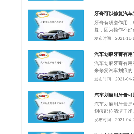
以让牙膏膏体显得
的车漆有细小划痕
牙膏可以修复汽车
拭之前，要注意将
牙膏有研磨作用，
毛牙刷或是毛巾涂
复，因为操作不好
汽车美容机构抛光
发布时间：2021-11-10
色漆层，清漆层。
车身表面会形成电
汽车划痕牙膏有用
也起到防锈作用，
汽车划痕牙膏有用
层车漆就是我们平
来修复汽车划痕的
观。第四层是清漆
基本就会被冲刷干
发布时间：2021-04-28
光泽度的作用。平
是深色车漆用了这
除清漆层上的划痕
果，所以深色车漆
间久了会降低车身
汽车划痕用牙膏可
带有研磨颗粒的牙
在补漆时最好去4
汽车划痕用牙膏是
会存在色差。
划痕部位清洁干净
绒布或者划痕部位
发布时间：2021-04-28
对白色车漆效果最
漆来说，效果要稍