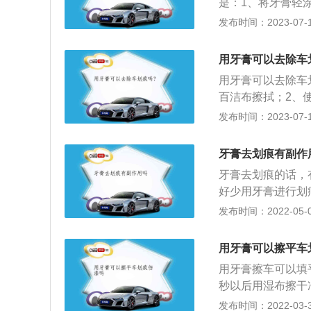
是：1、将牙膏轻
可减轻划痕，还能
发布时间：2023-07-17
紫外线，抗石击；
好、光泽高，具备
用牙膏可以去除车
刮耐磨性、光泽持
用牙膏可以去除车
百洁布擦拭；2、
有：1、使用橡皮
发布时间：2023-07-17
使用专业设备进行
痕的方法是：1、
牙膏去划痕有副作
3、露天停车远离
牙膏去划痕的话，
好少用牙膏进行划
可以用牙膏进行修
发布时间：2022-05-01
果是比较严重的划
痕的地方，等晾干
用牙膏可以擦平车
也不好的话，就可
用牙膏擦车可以填
是比较不错的。
秒以后用湿布擦干
划伤，而利用牙膏
发布时间：2022-03-30