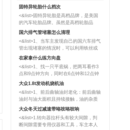
固特异轮胎什么档次
<&list>固特异轮胎是高档品牌，是美国
的汽车轮胎品牌。虽然是高档轮胎品
牌，但是中高低端的轮胎都有生产，这
国六排气管堵塞怎么清理
也是为了更好的开拓市场。
<&list>1、当车主发现自己的国六车排气
管出现堵塞的情况时，可以利用铁丝或
者是细棍，直接将杂物给取出来，如果
在家拿什么练方向盘
堵塞情况比较严重，也可以采取应急措
<&list>1、找一只平底锅，把两耳看作3
施。 <&list>2、直接利用木棍将所有的
点和9点钟方向，同时在6点钟和12点钟
杂物推到排气管里面的位置处，然后将
方向做一个标记。 <&list>2、双手握住
三元催化器拆解开，就可以将堵塞的东
大众1.8t发动机烧机油
平底锅两耳，然后往左打半圈、一圈、
西取出来。但如果是因为积碳过多引起
<&list>1、前后曲轴油封老化：前后曲轴
一圈半的练习，往右同样也要打相同的
的堵塞，就需要将三元催化器泡在草酸
油封与油大面积且持续接触，油的杂质
圈数。 <&list>3、最后强调要反复练
中进行清洗。 <&list>3、也可以利用清
和发动机内持续温度变化使其密封效果
习，这样就可以形成肌肉记忆，在真实
大众冬天过减速带咯吱咯吱响
洗剂对堵塞的情况得到解决，将清洗剂
逐渐减弱，导致渗油或漏油。<&list>2、
驾驶车辆时，不需要记忆也能打好方
放在燃油箱中，与燃油混合后，车辆启
<&list>1.转向器拉杆头有较大间隙，判
活塞间隙过大：积碳会使活塞环与缸体
向。
动时，就可以和汽油一起进入到燃烧
断间隙需要专用仪器和工具，车主本人
的间隙扩大，导致机油流入燃烧室中，