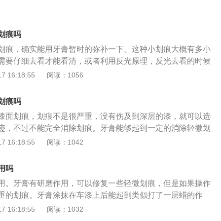
划痕吗
划痕，确实能用牙膏暂时的弥补一下。这种小划痕大概有多小
需要仔细去看才能看清，或者利用反光原理，反光去看的时候
，用牙膏涂抹上去，再用软毛牙刷，顺时针这么刷上几十秒，
 16:18:55
阅读：1056
，小划痕可以非常明显的被填平。这种划痕是咱们车漆最外面
利用牙膏里的研磨剂成分可以填平，再加上牙膏中的保湿剂，
划痕吗
有光泽，跟车漆面的颜色融为一体。所以无论什么颜色的车
漆面划痕，划痕不是很严重，没有伤及到深层的漆，就可以选
理这种只破坏了清漆层的很微小的划痕，都是可以的。不过，
迹，不过不能完全消除划痕。牙膏能够起到一定的消除轻微划
，比如，清漆层被刮掉，露出了里面的白色底漆，哪怕划痕比
分里包含着研磨剂，这种成分给牙膏带来了类似车蜡的作用，
 16:18:55
阅读：1042
理的话，效果就不是太好了。因为划痕比较深，需要更多的牙
。除此之外，牙膏还可以简单地起到隔绝作用，短期内防止生
平划痕，但是大家会发现，刚刚处理完的划痕，也确实有效
漆汽车，效果最为明显。汽车上的一点划痕可以用牙膏处理如
看不到了，划痕地方也恢复到了车漆的颜色，但是用牙膏处理
用吗
清洗划痕；2、晾干后，取干净柔软的绒布，稍微浸湿；3、然
要差很多。而且，这种深度的划痕被牙膏处理后，大概只能保
用。牙膏有研磨作用，可以修复一些轻微划痕，但是如果操作
挠部位涂上牙膏，用力擦拭抓挠部位。注意事项如下：1、擦
其实就是牙膏中保湿剂，像什么甘油啊、聚乙二醇等等这些成
重的划痕。牙膏涂抹在车漆上后能起到类似打了一层蜡的作
清洁，不能沾有杂物或小颗粒。2、如果遇到很深的划痕，说
化变干后，划痕就又会显露出来。并且，还有一个比较大的问
的作用，但是这种作用只是暂时的，遇到下雨天就会把它冲刷
 16:18:55
阅读：1032
漆损坏。建议去专业美容店修复。
过的地方，一旦遇到下雨天，牙膏成分就会被雨水稀释冲走。
膏，补漆笔的效果会比牙膏要好一点，补漆笔的成分一般为原