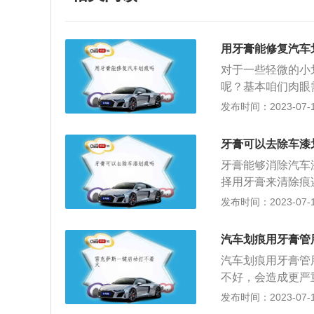
用牙膏能修复汽车
对于一些轻微的小
呢？基本咱们肉眼
才能看清的小划痕
发布时间：2023-07-17
然后用湿布擦干净
的清漆层被划伤，
牙膏可以去除车漆
可以让牙膏膏体具
牙膏能够消除汽车
漆，利用牙膏来处
择用牙膏来清除痕
再深度一些的划痕
痕的作用，牙膏成
发布时间：2023-07-17
较短，用牙膏来处
可以减轻划痕印记
膏里的研磨剂来填
锈，特别是白色车
果，虽然白色底漆
汽车划痕用牙膏管
下：1、先用清水
的划痕处的光泽度
汽车划痕用牙膏管
后在法兰绒或者抓
持一周的时间，这
不好，会造成更严
车用的绒布要保持
分的保湿时间。固
用，且能起到防锈
发布时间：2023-07-17
明划痕面积大，底
题，就是这种处理
干净了。相对于牙