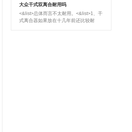
室，最后形成废气排出，就可以让三元
无法制作，需要将车辆送到修理厂或4s
造成烧机油。<&list>3、机油粘度。使用
大众干式双离合耐用吗
催化器得到清洗，排气管堵塞的情况就
店；<&list>2.车辆半轴套管防尘罩破
机油粘度过小的话，同样会有烧机油现
<&list>总体而言不太耐用。<&list>1、干
能够得到解决。
裂，破裂后会出现漏油现象，使半轴磨
象，机油粘度过小具有很好的流动性，
式离合器如果放在十几年前还比较耐
损严重，磨损的半轴容易损坏，产生异
容易窜入到气缸内，参与燃烧。<&list>
用，但是由于现在的汽车发动机动力输
响；<&list>3.稳定器的转向胶套和球头
4、机油量。机油量过多，机油压力过
出越来越高，使得干式离合器散热不足
老化，一般是使用时间过长造成的。解
大，会将部分机油压入气缸内，也会出
的缺陷也逐渐暴露出来。<&list>2、由于
决方法是更换新的质量好的转向橡胶套
现烧机油。<&list>5、机油滤清器堵塞：
干式双离合的工作环境暴露在空气中，
和球头。
会导致进气不畅，使进气压力下降，形
而离合器的散热也是通离合器罩上面的
成负压，使机油在负压的情况下吸入燃
几个小孔来进行散热。但是在行驶过程
烧室引起烧机油。<&list>6、正时齿轮或
中变速箱需要换挡，就不得不使得离合
链条磨损：正时齿轮或链条的磨损会引
器频繁工作。<&list>3、长时间的低速行
起气阀和曲轴的正时不同步。由于轮齿
驶以及过于频繁的启停，导致离合器的
或链条磨损产生的过量侧隙，使得发动
温度不断升高，而低速行驶时空气流动
机的调节无法实现：前一圈的正时和下
效率不高，无法将离合器中的热量有效
一圈可能就不一样。当气阀和活塞的运
的带走，导致离合器内部的温度不断升
动不同步时，会造成过大的机油消耗。
高，加速离合器的磨损。
解决方法：更换正时齿轮或链条。<&list
>7、内垫圈、进风口破裂：新的发动机
设计中，经常采用各种由金属和其他材