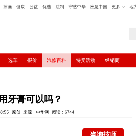
插画
健康
公益
优选
法制
守艺中华
应急中国
更多
地
选车
报价
汽修百科
特卖活动
经销商
用牙膏可以吗？
8:55
原创
来源：中华网
阅读：6744
咨询技师