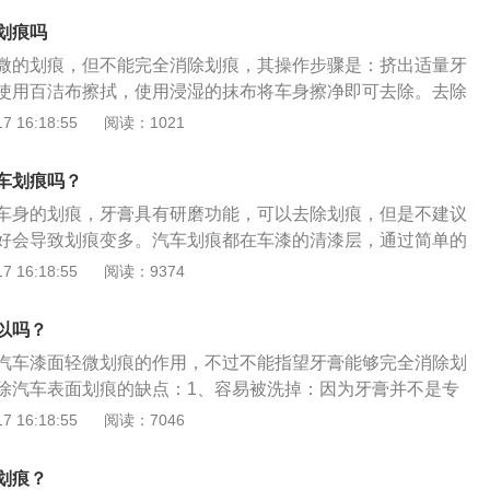
车之后，这个划痕也会再次明显的露出来。所以，在处理深度
漆笔拥有速干的特性能对划痕起到一定的掩盖作用，不过和原
划痕吗
的效果就没有那么明显了。那为什么牙膏可以处理轻微划痕，
的色差，长时间也会脱落。处理汽车划痕的主要方法：1、深
划痕呢？主要就是因为牙膏中也含有研磨剂，跟我们买到的专
微的划痕，但不能完全消除划痕，其操作步骤是：挤出适量牙
车身划伤直接露出了车身金属板，或者划伤的面积超过一个指
笔一样，都有研磨剂的效果，但是牙膏中的研磨剂并不是专业
使用百洁布擦拭，使用浸湿的抹布将车身擦净即可去除。去除
深及底漆以下，立即将车开往4S店或带烤房设备的汽车美容
以，它的补漆效果是非常有限的。所以，大多数情况下的车漆
有：1、使用橡皮擦拭车身印迹；2、使用相同颜色指甲油填补
 16:18:55
阅读：1021
受伤的车漆进行修补，带腐蚀性的物质会慢慢氧化导致伤口表
漆的话，都仅仅是临时处理，短时间内可以防止车漆沾水生
使用专业设备进行补打腻子、喷漆、抛光；4、使用水砂纸打
更大损失；2、中度划痕：如果明显观察到或者摸到色彩漆
效果是没问题的，过后，还得需要专业的处理一下。以下是处
痕的方法是：1、停车靠边停，避开中间位置；2、确认车前车
色号的补漆笔，随时对伤害进行修补，保护车漆不受更深的腐
车划痕吗？
方法：1、深度划痕：如果发现车身划伤直接露出了车身金属
3、露天停车远离窗下或阳台。
度划痕：如果车漆只有略略的凹下，只伤害了车漆表面的透明
车身的划痕，牙膏具有研磨功能，可以去除划痕，但是不建议
积超过一个指甲盖，则伤口已经深及底漆以下，立即将车开往
磨蜡，即可将轻度划痕修复。
好会导致划痕变多。汽车划痕都在车漆的清漆层，通过简单的
备的汽车美容店，如果不及时对受伤的车漆进行修补，带腐蚀性
车漆分为四层，从内到外分别是电泳层、中涂层、色漆层、清
 16:18:55
阅读：9374
导至伤口表面生锈恶化，造成更大损失。2、中度划痕：如果
装完之后，整个车身会被泡进电泳池，这样可以形成一层电泳
到色彩漆层，可以购一支同色号的补漆笔，随时对伤害进行修
形成电泳层后，机器人会喷涂中涂层，这层车漆也是防锈并且
更深的腐蚀与伤害。3、轻度划痕：如果车漆只有略略的凹
以吗？
漆面的结合能力。第三层车漆是色漆层，这层车漆就是平时可
表面的透明层，可以使用细研磨蜡，即可将轻度划痕修复。
汽车漆面轻微划痕的作用，不过不能指望牙膏能够完全消除划
颜色，作用是美观。第四层车漆是清漆层，这层车漆可以保护
除汽车表面划痕的缺点：1、容易被洗掉：因为牙膏并不是专
车漆光泽度。
痕，所以不会永久贴合在汽车划痕上，只要下一场大雨，牙膏
 16:18:55
阅读：7046
净。2、必能用于深色漆：牙膏去车身漆面划痕更适用于浅色
深色车漆用这种方法，可能会使得涂抹区域车漆泛白，起到适
划痕？