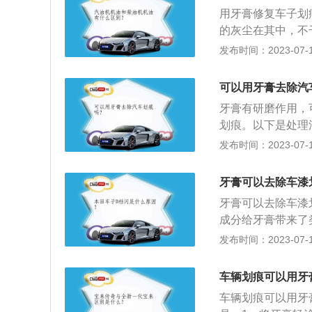
得其反的效果，所
用牙膏修复车子划
要使用有颗粒的牙
的灰尘在其中，不
车漆造成损伤，变
海绵上，然后对着
发布时间：2023-07-17
其它方法：1、和
均匀涂抹在划痕上
可以用牙膏去除汽
到一定的填补作用
牙膏有研磨作用，
2、可先用极细的
划痕。以下是处理
打磨。等完全擦净
露出了车身金属板
发布时间：2023-07-17
漆。
下，立即将车开往
行修补，带腐蚀性
牙膏可以去除车漆
2、中度划痕：如
牙膏可以去除车漆
笔，随时对伤害进
成分给牙膏带来了
果车漆只有略略的
剂，可以让牙膏膏
发布时间：2023-07-17
将轻度划痕修复。
以简单地起到隔绝
一层薄膜，目的是
车辆划痕可以用牙
层保护膜，从而达
车辆划痕可以用牙