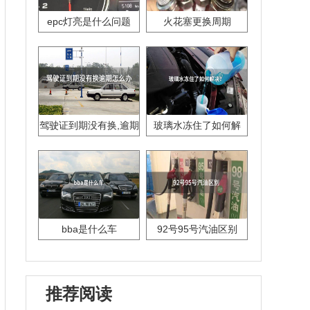
epc灯亮是什么问题
火花塞更换周期
驾驶证到期没有换,逾期
玻璃水冻住了如何解
怎么办??
决？
bba是什么车
92号95号汽油区别
推荐阅读