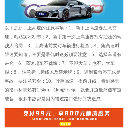
以下是新手上高速的注意事项：1、新手上高速要注意交
规，粘贴实习标志；2、新手第一次上高速要找有经验的驾
驶人陪同；3、上高速前要对车辆进行检查；4、跑高速时
限速要知道，主要是最低时速必须要注意；5、选择车道有
讲究；6、高速超车不犹豫；7、不跟大车，也不让大车
跟；8.、注意标志标线以及警示牌；9、遇到紧急停车或是
事故，要注意安全；10、驶离高速，提前并线，看到路旁
的指示标志还有1.5km、1km的时候，就要并道最外侧车道
准备，很多事故都是因为错过路口强行并线造成。