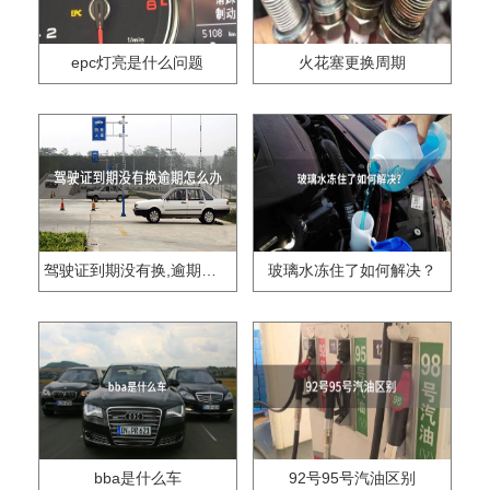
epc灯亮是什么问题
火花塞更换周期
驾驶证到期没有换,逾期怎么办??
玻璃水冻住了如何解决？
bba是什么车
92号95号汽油区别