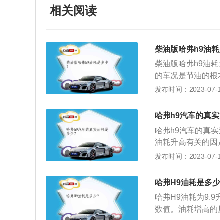
相关阅读
柴油版哈弗h9油
柴油版哈弗h9油耗为
的车况是节油的根
期保养及时维修。
发布时间：2023-07-17
燃油。比如车辆存
会导致油耗增加。
哈弗h9汽车的真
0%，主要原因频
哈弗h9汽车的真实油
油耗升高有关的因
繁刹车、频繁启动
发布时间：2023-07-17
喷油嘴、节气门的
致燃油虚耗，加大
哈弗H9油耗是多
刹车，早刹车，保
哈弗H9油耗为9.
数值。油耗增高的