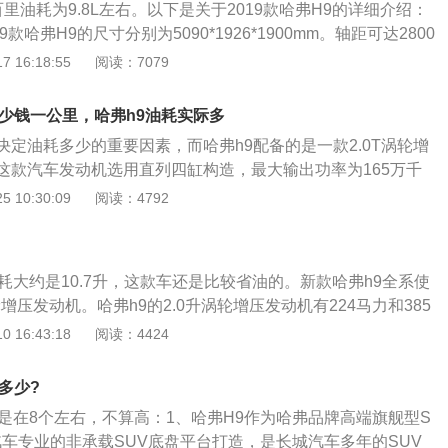
的百里油耗为9.8L左右。以下是关于2019款哈弗H9的详细介绍：
猛：在太阳底下暴晒的车辆，上车后不宜立即开启空调。先开
款哈弗H9的尺寸分别为5090*1926*1900mm。轴距可达2800
空调的前提下把风机调至较高档位，驱赶走车内的热气，等车
和7座的座椅布局。2、外观：2019款哈弗H9在外观上进行了
 16:18:55
阅读：7079
开启空调。
用矩形样式的进气格栅。双横幅式的中网以及进气格栅。新车
致。立体感较强。3、动力：2019款哈弗H9装备着符合国六排
多少钱一公里，哈弗h9油耗实际多
机，匹配8AT变速箱，最大输出功率为224马力，动力输出较为
决定油耗多少的重要因素，而哈弗h9配备的是一款2.0T涡轮增
9.8L左右。
这款汽车发动机选用直列四缸构造，最大输出功率为165万千
，最高值扭矩385N·m，动力充沛就是油耗较高，传动匹配的是
 10:30:09
阅读：4792
器。哈弗H9这样的体型，过于强求它低油耗其实是不怎么现实的
面的一些因素，都在干扰着这辆车能够降低油耗，所以它给出
够和这个市场内的同级车相似的。假如将它塞到常规且正常的
耗大约是10.7升，这款车还是比较省油的。新款哈弗h9全系使
的话，它这个数值并没有大家所说的那样出格，只是一个正常数
轮增压发动机。哈弗h9的2.0升涡轮增压发动机有224马力和385
多少钱一公里哈弗h9百公里油耗12.4L/100km即每100公里
这款发动机的最大功率转速为5500转每分钟，最大扭矩转速为
 16:43:18
阅读：4424
4L，可以计算出每公里的耗油量为0.124L，按最新的油价来计
转每分钟。这款发动机搭载了双vvt技术和缸内直喷技术，并且使用
，假如加92号汽油，现阶段的油价为7.13元/L，则每公里的
缸体。与这款发动机匹配的是8at变速箱。8at变速箱的传动
×0.124L=0.88412元，即约0.88元/公里；假如加95号汽油，当
多少?
速箱的可靠性耐用性也是非常好的。at变速箱是世界上技术最
则每公里的油费为7.54元/Lx0.124L=0.93496元，即约0.93元/
耗是在8个左右，不算高：1、哈弗H9作为哈弗品牌高端旗舰型S
的自动变速箱。哈弗h9的前悬架使用了双叉臂独立悬架，后悬
实际多少实际油耗大概在12L左右。哈弗h9配备2.0T汽车发动
汽车专业的非承载SUV底盘平台打造，是长城汽车多年的SUV