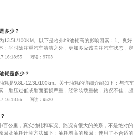
耗是多少？
13.5L/100KM。以下是哈弗h9油耗高的影响因素：1、良好
本：平时除注重汽车清洁之外，更加多应该关注汽车状态，定
2、养成良好的驾驶习惯：不良的驾驶习惯往往在无影中浪费
 16:18:55
阅读：9703
放太多不必要负重，高速行驶时打开窗户，猛加速急减速等都
3、行驶道路的影响：在城市路况行车要比试验场耗油量增加2
实油耗是多少？
繁起步，停车等红绿灯，换挡加减速等造成。
耗是9.8L-12.3L/100km。关于油耗的详细介绍如下：与汽车
素：胎压过低或胎面磨损严重，经常装载重物，路况不佳，频
、空踩油门等驾驶方式，机油的品质不过关，进排气、油路、
 16:18:55
阅读：9520
积碳严重、三元催化器、传感器故障、火花塞出问题，都会导
油耗。降低油耗的方法：起步要缓慢，轻踩油门，轻加油，轻
少？
持轮胎气压适当，定期整理后备箱、减少负重。
9升/百公里，真实油耗和车况、路况有很大的关系，不是绝对的
原因及油耗计算方法如下：油耗增高的原因：使用了不合适的