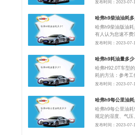
油品；发动机火花
发布时间：2023-07-17
起，比如汽油滤清
盘的记录，把里程
哈弗h9柴油油耗
算车辆油耗；第二
哈弗h9柴油版油
得出车辆的油耗。
有人认为怠速不费
怠速消耗的油的确
发布时间：2023-07-17
起到实际作用。属
好熄火。频繁并线
哈弗h9耗油量多少
90公里/小时的经
哈弗H92.0T车型的
耗的方法：参考工
一张黄纸，上面会
发布时间：2023-07-17
计算油耗的方法：
升数，同时记下现
哈弗h9每公里油
耗数，这个数乘以
哈弗h9每公里油耗
等速行驶时的燃油
规定的湿度、气压
况，加上这种油耗
物）；用专门的计
发布时间：2023-07-17
统，用计量仪器量