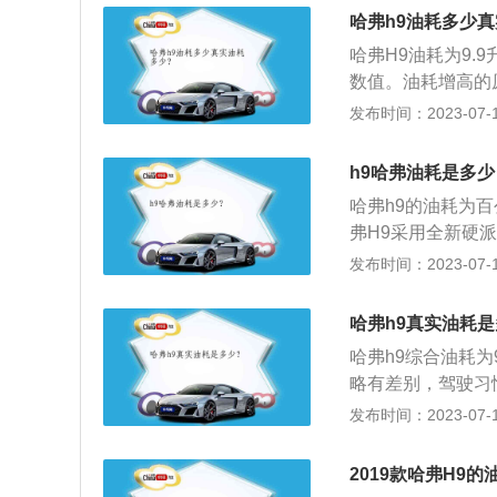
不能滑行）的来回
哈弗h9油耗多少
素：努力降低车辆
哈弗H9油耗为9.
数值。油耗增高的
油品；发动机火花
发布时间：2023-07-17
起，比如汽油滤清
盘的记录，把里程
h9哈弗油耗是多少
算车辆油耗；第二
哈弗h9的油耗为
得出车辆的油耗。
弗H9采用全新硬
张力与征服欲，进气
发布时间：2023-07-17
为黑色，科技与时
间尽显从容优雅，
哈弗h9真实油耗
形控制系统与双速
哈弗h9综合油耗为
真正实现全地形驾
略有差别，驾驶习
表、坡道辅助、电
转速操作，这个油
发布时间：2023-07-17
动机，最大功率16
空调系统：空调故
降低温度，以达到
2019款哈弗H9
高不下的主因。在