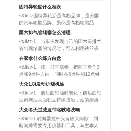
固特异轮胎什么档次
<&list>固特异轮胎是高档品牌，是美国
的汽车轮胎品牌。虽然是高档轮胎品
牌，但是中高低端的轮胎都有生产，这
国六排气管堵塞怎么清理
也是为了更好的开拓市场。
<&list>1、当车主发现自己的国六车排气
管出现堵塞的情况时，可以利用铁丝或
者是细棍，直接将杂物给取出来，如果
在家拿什么练方向盘
堵塞情况比较严重，也可以采取应急措
<&list>1、找一只平底锅，把两耳看作3
施。 <&list>2、直接利用木棍将所有的
点和9点钟方向，同时在6点钟和12点钟
杂物推到排气管里面的位置处，然后将
方向做一个标记。 <&list>2、双手握住
三元催化器拆解开，就可以将堵塞的东
大众1.8t发动机烧机油
平底锅两耳，然后往左打半圈、一圈、
西取出来。但如果是因为积碳过多引起
<&list>1、前后曲轴油封老化：前后曲轴
一圈半的练习，往右同样也要打相同的
的堵塞，就需要将三元催化器泡在草酸
油封与油大面积且持续接触，油的杂质
圈数。 <&list>3、最后强调要反复练
中进行清洗。 <&list>3、也可以利用清
和发动机内持续温度变化使其密封效果
习，这样就可以形成肌肉记忆，在真实
大众冬天过减速带咯吱咯吱响
洗剂对堵塞的情况得到解决，将清洗剂
逐渐减弱，导致渗油或漏油。<&list>2、
驾驶车辆时，不需要记忆也能打好方
放在燃油箱中，与燃油混合后，车辆启
<&list>1.转向器拉杆头有较大间隙，判
活塞间隙过大：积碳会使活塞环与缸体
向。
动时，就可以和汽油一起进入到燃烧
断间隙需要专用仪器和工具，车主本人
的间隙扩大，导致机油流入燃烧室中，