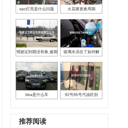
epc灯亮是什么问题
火花塞更换周期
驾驶证到期没有换,逾期
玻璃水冻住了如何解
怎么办??
决？
bba是什么车
92号95号汽油区别
推荐阅读