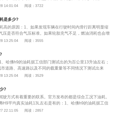
独立悬架。双叉臂悬架的结构比较复杂，这种悬架有上下两个
柴油版，依据统计的数据信息，其实际油耗大概在12L左右。
尔赛事宝贵经验的应用，可以说代表了自主品牌最高端SUV造
 14:01:04
阅读：3722
臂之间还有一个连杆。双叉臂悬架可以抑制车身的侧倾幅度，
幅式进气格栅相比较现款车型在横幅的数目上有所增加，另外前
SUV界“C”位的存在；2、哈弗H9全系标配了博格华纳的智能
车点头现象。哈弗h9的车内空间是比较大的，这款车的长宽高
的线条也进行重新设计，取消了之前的镀铬饰条，全车的视觉
低速放大挡位（可将低速扭矩放大2.48倍）后桥带有限滑式差
1926毫米，1900毫米，轴距为2800毫米。哈弗h9有五座版车
耗是多少?
内仪表盘款式由双炮管式改成一体式，并改装上大规格的液晶
的越野脱困、极限攀爬能力。非承载式（带大梁）的底盘结构
，如果大家对哈弗h9感兴趣，可以去当地的哈弗4s店试驾一下
油耗高的原因：1、如果发现车辆在行驶时间内滑行距离明显缩
和抗扭性能，整车接近角28°离去角23°最小离地间隙达到20
的性价比是很高的。
气压是否符合气压标准。如果轮胎充气不足，燃油消耗也会增
配备和参数在同类车型中处于领先水平。不管是数据还是实力，
轮胎充足气；2、检查轮胎磨损程度，如果轮胎磨损严重，就
 13:25:04
阅读：3555
当，令人刮目相看；3、哈弗H9是国内率先搭载ATS全地形控
象，增加油耗。提示：必要时更换新的轮胎；3、如果在行驶
包括六种地形模式，涵盖了车辆使用的大部分工况，即使在雪
车轮有异常噪音，应及时检查轴承和制动系统有无故障。如果
越野路况下，也能从容应对。不管是豁泥、还是穿沙，都能保
?
会影响车速，使油耗增加。
发挥到最大，将H9的越野能力发挥到极致。是的，奏是这么优
1、哈佛h9的油耗据工信部门测试出的为百公里13升油左右；
城市道路、高速路以及不同的载重量等不同情况下测试出来
，实际油耗可能会高于这个数，也可能会低于这个数。比如每
 13:25:04
阅读：3529
踩刹车和油门，都会造成油耗偏高，甚至达到百公里18个油，
如果每天在郊区道路出行，路面较平坦，省了很多踩刹车，这
少?
甚至会百公里9个多油；3、平时开车，还要注意一些省油窍
驾驶方式有着重要的联系。官方发布的都是综合工况下油耗。
以在平坦道路上空挡滑行、避免猛起步、减去车上不必要的物
H9平均真实油耗13L左右是有的：1、哈佛h9的油耗据工信
降低油耗的作用。
公里13升油左右；2、综合油耗是在城市道路、高速路以及不
 22:11:05
阅读：2857