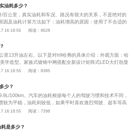
路后，除二计算出的百公里等油耗等的数据。油耗的影响因
真实油耗多少？
自重量；改进汽车造型；尽量提高发动机的热效率。
9升/百公里，真实油耗和车况、路况有很大的关系，不是绝对的
原因及油耗计算方法如下：油耗增高的原因：使用了不合适的
塞老化、积碳多了从而直接影响点火效果变低；油路不顺畅引
 16:18:55
阅读：8628
器过脏等。车辆的油耗计算方法：第一种方法，通过车辆仪表
数据清零后，行车电脑根据记录的里程以及油耗数据，自动计
？
种方法，通过一次加油的量，记录行驶的里程，然后通过计算
百公里13升油左右。以下是对h9哈弗的具体介绍：外观方面：哈
两种方法得出的油耗，是车辆的平均油耗。
派美学造型。家族式镀铬中网搭配全新设计矩阵式LED大灯劲显
格栅中间醒目的“HAVAL”字样专属LOGO由之前的红色切换
 16:18:55
阅读：8385
尚质感并存，车身侧面简洁的腰线贯穿至车尾，电动踏板开合
背负式备胎设计越野味十足。配置方面：全系搭载第二代全地
是多少？
TOD智能四驱。加持前/后机械差速锁、CCO低速越野巡航，
9.9L/100km。汽车的油耗根据每个人的驾驶习惯和技术不同，
驭，ACC自适应巡航、碰撞预警、高清360环视、户外综合仪
惯较为平稳，油耗则较低，如果平时喜欢激烈驾驶、超车等高
子驻车等将行车安全落到实处。动力方面：2.0T汽油高效能发
耗将会适当增加。以下是降低油耗的方法介绍：1、夏日检查
 16:18:55
阅读：7398
5KW，峰值扭矩385N·m，匹配采埃孚8AT手自一体变速器。
障是耗油高很重要的原因，空调制冷效果不好，会加大风速和
凉爽的效果。2、频繁急刹：频繁的急刹，是导致汽车油耗居
的油耗是多少？
确保车辆安全行驶的同时，充分利用车辆的惯性。3、小排量