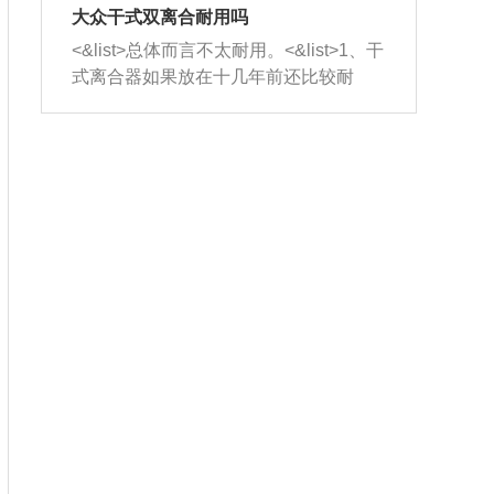
室，最后形成废气排出，就可以让三元
无法制作，需要将车辆送到修理厂或4s
造成烧机油。<&list>3、机油粘度。使用
大众干式双离合耐用吗
催化器得到清洗，排气管堵塞的情况就
店；<&list>2.车辆半轴套管防尘罩破
机油粘度过小的话，同样会有烧机油现
<&list>总体而言不太耐用。<&list>1、干
能够得到解决。
裂，破裂后会出现漏油现象，使半轴磨
象，机油粘度过小具有很好的流动性，
式离合器如果放在十几年前还比较耐
损严重，磨损的半轴容易损坏，产生异
容易窜入到气缸内，参与燃烧。<&list>
用，但是由于现在的汽车发动机动力输
响；<&list>3.稳定器的转向胶套和球头
4、机油量。机油量过多，机油压力过
出越来越高，使得干式离合器散热不足
老化，一般是使用时间过长造成的。解
大，会将部分机油压入气缸内，也会出
的缺陷也逐渐暴露出来。<&list>2、由于
决方法是更换新的质量好的转向橡胶套
现烧机油。<&list>5、机油滤清器堵塞：
干式双离合的工作环境暴露在空气中，
和球头。
会导致进气不畅，使进气压力下降，形
而离合器的散热也是通离合器罩上面的
成负压，使机油在负压的情况下吸入燃
几个小孔来进行散热。但是在行驶过程
烧室引起烧机油。<&list>6、正时齿轮或
中变速箱需要换挡，就不得不使得离合
链条磨损：正时齿轮或链条的磨损会引
器频繁工作。<&list>3、长时间的低速行
起气阀和曲轴的正时不同步。由于轮齿
驶以及过于频繁的启停，导致离合器的
或链条磨损产生的过量侧隙，使得发动
温度不断升高，而低速行驶时空气流动
机的调节无法实现：前一圈的正时和下
效率不高，无法将离合器中的热量有效
一圈可能就不一样。当气阀和活塞的运
的带走，导致离合器内部的温度不断升
动不同步时，会造成过大的机油消耗。
高，加速离合器的磨损。
解决方法：更换正时齿轮或链条。<&list
>7、内垫圈、进风口破裂：新的发动机
设计中，经常采用各种由金属和其他材