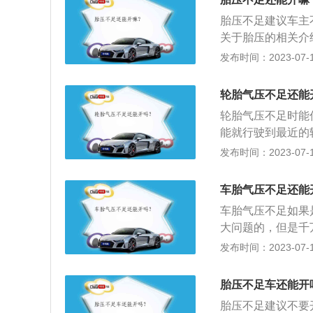
过低，使汽车方向
胎压不足建议车主
胎。轮胎与地面的
关于胎压的相关介
胎温度过高的现象
关乎到行驶稳定性
发布时间：2023-07-17
轮胎在汽车行驶中
能过低。如果胎压
加爆胎的几率。2
轮胎气压不足还能
这样会影响抓地力
轮胎气压不足时能
破损现象。轮胎属
能就行驶到最近的
害：与路面的摩擦
发布时间：2023-07-17
剧升高，轮胎变软
的危害：轮胎的摩
车胎气压不足还能
偏，驾乘的舒适性
车胎气压不足如果
夹石子等、会使轮
大问题的，但是千
受到的冲击增大，
为当胎压不足时，
发布时间：2023-07-17
胎。为了避免在行
多加检查轮胎的情
胎压不足车还能开
存在漏气，或是被
胎压不足建议不要