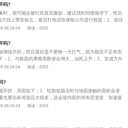
的接触面积，这样会影响抓地力和行驶稳定性。建议车友们经
开吗?
轮胎气压和轮胎表面是否存在破损现象。轮胎属于橡胶制品，
象时，很可能会被钉死甚至爆胎，建议找时间慢慢停下，然后
年更换一次轮胎。即使四年内行驶里程较少也要更换，因为使
的地方挂上警告标志，最后打电话给保险公司进行救援：1、胎压
出现明显的老化现象。在购买新轮胎时，也一定要看好生产日
先，轮胎本身的运动自摩擦系数增大，地面上的胎面较平，而
 06:26:04
阅读：3255
制品，即使长时间放着不用也会出现老化现象。在更换完轮胎
态性，有一个运动过程，使其在运行中不是一个正常的循环，
每个车轮做一下动平衡，这样可以避免在高速行驶时车轮出现
2、其次胎压过低会使胎身变形增大，胎侧容易产生裂纹，同
平时保养时，可以将车用举升机升起来检查一下轮胎的磨损情
开吗?
造成过热，促使橡胶老化、帘线疲劳、帘线断裂，也会使轮胎
轮胎是否存在偏磨现象。
能继续开的，而且最好是不要晚一天打气，因为胎压不足有安
速轮胎变形；3、除此之外，胎压过低也会导致油耗增加，方
下：1、与路面的摩擦系数便会增大，油耗上升；2、造成方向
偏等因素，所以说胎压很难控制到100%准确，但是可以略高
不利驾乘安全的因素；3、使轮胎各部位的运动量增大，过度
 06:26:04
阅读：3253
异常发热；4、使得帘线以及橡胶的功能降低，引发脱层或者
间产生过度的摩擦造成胎圈部位损伤，异常磨损；5、轮胎与
吗?
加，胎温急剧升高，轮胎变软，强度急剧下降。车辆高速行
能开的，原因如下：1、轮胎低胎压时与地面接触的面积会变
胎；
量也要比标准胎压大很多，这会使内部的帘布层变形、加速疲
构性损伤，结果就是爆胎；2、每辆汽车所匹配的轮胎都有对
 06:26:04
阅读：3259
低直接影响轮胎的性能和反应，并在一定程度上影响着油耗；
使轮胎的两侧外沿接触地面，无法让整个胎面接触地面，在增
亦无法提供足够抓地面积，危险程度不亚于高胎压行车，并且