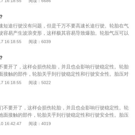
 16:18:55
阅读：6686
。汽车出厂时胎压其实更靠近安全范围上限，但是随着汽车放
胎压就会变低。有的厂商为了防止车速过高，有意将胎压调
？
使是老司机也需要有一段适应期，适应期间内，防止车速太高
速短途行驶没有问题，但是千万不要高速长途行驶。轮胎在气
将胎压降低一些。轮胎破损。新车这种情况虽然很少，但是不
驶容易产生波浪变形，这样极其容易导致爆胎。轮胎气压可以
能出厂时轮胎有问题或者我们在使用期间扎到轮胎了，新车轮
0%左右，但是绝对不能低于建议气压。轮胎气压过低会严重影
 16:18:55
阅读：6039
一定要仔细检查一下是否是轮胎出现损坏。轮胎气压异常原
压如下：标准型轮胎：2.4-2.5bar；增强型轮胎：2.8-2.9b
bar或者高压3.0bar就会报警，此时需要进行轮胎检查和调整气
大于3.5bar。其他变形问题：胎压2.0bar正常吗？不正常。根
复位。轮胎充气后，没有及时地进行胎压复位，导致胎压监测
？
2008标准的规定和要求，标准型轮胎胎压为2.4-2.5bar，2.0bar
原先的数据，胎压监测指示灯亮就会亮。此时只要进行胎压复
不要开了，这样会损伤轮胎，并且也会影响行驶稳定性。轮胎
低值，所以不正常。冬天胎压多少正常？冬天胎压以汽车轮胎
器损坏。胎压传感器是用来监测轮胎胎压的，直接安装在轮胎
面接触的部件，轮胎关乎到行驶稳定性和行驶安全性。胎压对
当进行调高0.2bar左右。夏天胎压多少正常？一般以汽车轮
口相连，如果在行驶中轮胎被磕顶坏胎压传感器，也会导致胎
要的，胎压不能过高也不能过低。如果胎压过低，那在高速行
 16:18:55
阅读：5022
。比如标准型轮胎胎压下线2.4bar。如果汽车经常露天停
于传感器的损坏问题，只能更换全新的配件。
浪变形现象，这样就会增加爆胎的几率。如果胎压过高，那会
标准低0.1bar左右，以免高温爆胎。
接触面积，这样会影响抓地力和行驶稳定性。建议经常检查下
轮胎表面是否存在破损现象。轮胎属于橡胶制品，建议车主每
们不要开了，这样会损伤轮胎，并且也会影响行驶稳定性。轮
胎。
地面接触的部件，轮胎关乎到行驶稳定性和行驶安全性。胎压
重要的，胎压不能过高也不能过低。如果胎压过低，那在高速
 16:42:47
阅读：4019
波浪变形现象，这样就会增加爆胎的几率。如果胎压过高，那