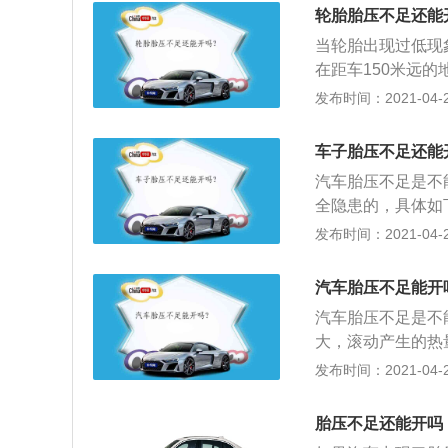
会降低轮胎与地面
轮胎胎压不足还能
常检查一下自己的
当轮胎出现过低现
建议车友们每隔四
在距车150米远
用了四年的轮胎会
过低损坏很大，首
发布时间：2021-04-28
期。轮胎属于橡胶
非地面上的胎面正
后，一定要重新给
使轮胎温度升高；
异常抖动现象。在
车子胎压不足还能
时产生挠曲运动，
况，并且要看一下
汽车胎压不足是不
接地面积增大，加
全隐患的，具体如
向盘很重，容易跑
盘很沉，易跑偏等
发布时间：2021-04-28
千万不能太低。
的碾压造成轮胎的
帘线折断与轮辋之
汽车胎压不足能开
地面的摩擦成倍增
汽车胎压不足是不
驶，就可能导致爆
大，滚动产生的热
劳，严重时造成结
发布时间：2021-04-28
应的胎压，它的高
3、过低的胎压会
胎压不足还能开吗
加胎壁磨损的同时