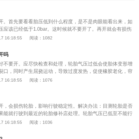
开。首先要看看胎压低到什么程度，是不是肉眼能看出来，如
应该已经低于1.0bar。这时候就不要开了。再开就会有损伤
如果布帘层受力过大的话就会造成轮胎爆胎的风险。如果车辆
 16:18:55
阅读：1082
，就需要更换备胎后，开到维修厂检查轮胎是什么原因造成亏
不出来，只是轮胎报警灯亮了，如果有条件的话，建议随车备
开吗
以检查四轮轮胎胎压的情况。测量一下是哪个轮胎亏气，在判
好不要开。应尽快检查和处理，轮胎气压过低会使胎体变形增
常只要轮胎胎压不低于1.3bar的话，可以缓慢行驶到维修厂
裂口，同时产生屈挠运动，导致过度发热，促使橡胶老化，帘
长时间因为轮胎亏气在路上行驶。这样车上的人身安全是得不
断，还会使轮胎接地面积增大，加速胎肩磨损等，严重影响行
 16:18:55
阅读：1076
压监控检测系统指示灯亮起，请立即降低车速并避免剧烈的转
格意义上指的是轮胎内部空气的压强，在汽车保养上发动机是
即就近停车，并检查轮胎。
机的损坏将导致汽车生命的耗尽，那么轮胎胎压则是汽车的血
汽车的性能和动力有着至关重要的作用，轮胎的正常胎压一般
开，会损伤轮胎，影响行驶稳定性。解决办法：目测轮胎是否
a之间，也就是2.3-2.5bar之间，具体的胎压标准可查看使用手册，
果能就行驶到最近的轮胎修补店处理。轮胎气压已低至不能行
压值才能有效工作。
，可充一点儿气，然后去最近的修理铺，或更换备用胎行驶至
 16:18:55
阅读：1036
有4点危害：1、油耗增加。因为轮胎胎压过低，使轮胎与地面
加大了摩擦力，油耗自然就上升了。2、影响操控。轮胎胎压
？