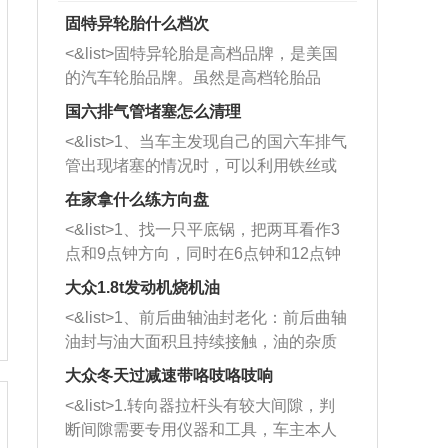
固特异轮胎什么档次
<&list>固特异轮胎是高档品牌，是美国
的汽车轮胎品牌。虽然是高档轮胎品
牌，但是中高低端的轮胎都有生产，这
国六排气管堵塞怎么清理
也是为了更好的开拓市场。
<&list>1、当车主发现自己的国六车排气
管出现堵塞的情况时，可以利用铁丝或
者是细棍，直接将杂物给取出来，如果
在家拿什么练方向盘
堵塞情况比较严重，也可以采取应急措
<&list>1、找一只平底锅，把两耳看作3
施。 <&list>2、直接利用木棍将所有的
点和9点钟方向，同时在6点钟和12点钟
杂物推到排气管里面的位置处，然后将
方向做一个标记。 <&list>2、双手握住
三元催化器拆解开，就可以将堵塞的东
大众1.8t发动机烧机油
平底锅两耳，然后往左打半圈、一圈、
西取出来。但如果是因为积碳过多引起
<&list>1、前后曲轴油封老化：前后曲轴
一圈半的练习，往右同样也要打相同的
的堵塞，就需要将三元催化器泡在草酸
油封与油大面积且持续接触，油的杂质
圈数。 <&list>3、最后强调要反复练
中进行清洗。 <&list>3、也可以利用清
和发动机内持续温度变化使其密封效果
习，这样就可以形成肌肉记忆，在真实
大众冬天过减速带咯吱咯吱响
洗剂对堵塞的情况得到解决，将清洗剂
逐渐减弱，导致渗油或漏油。<&list>2、
驾驶车辆时，不需要记忆也能打好方
放在燃油箱中，与燃油混合后，车辆启
<&list>1.转向器拉杆头有较大间隙，判
活塞间隙过大：积碳会使活塞环与缸体
向。
动时，就可以和汽油一起进入到燃烧
断间隙需要专用仪器和工具，车主本人
的间隙扩大，导致机油流入燃烧室中，