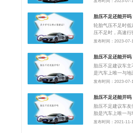
发布时间：2023-07-17
久，轮胎胎压降低
置时间变长，汽车
胎压不足还能开吗
低。因为是新车即
轮胎气压不足时低
出现交通隐患，会
压不足时，高速行
排除不会出现，可
高于建议气压的1
发布时间：2023-07-17
胎胎压过低报警时
响行驶安全性。轮胎胎
因：一般低于1.8
ar；最高气压：不应
压。胎压监测没有
胎压不足还能开吗
据国际GBT2978-
系统中记录的还是
胎压不足建议车主
低于标准胎压的最
位即可。胎压传感
是汽车上唯一与地
标准气压为原则，适
内部，与轮胎充气
于轮胎来说是很重
发布时间：2023-07-17
胎标准胎压下限即可
压故障灯亮起。对
驶时轮胎会出现波
放，胎压一般可以比
降低轮胎与地面的
胎压不足还能开吗
自己的轮胎气压和
胎压不足建议车友
隔四年更换一次轮
胎是汽车上唯一与
对于轮胎来说是很
发布时间：2021-11-10
行驶时轮胎会出现