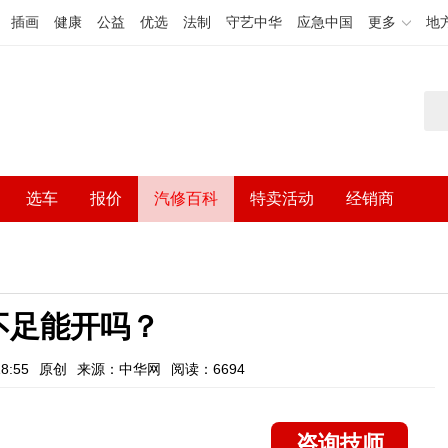
插画
健康
公益
优选
法制
守艺中华
应急中国
更多
地
选车
报价
汽修百科
特卖活动
经销商
不足能开吗？
8:55
原创
来源：中华网
阅读：6694
咨询技师