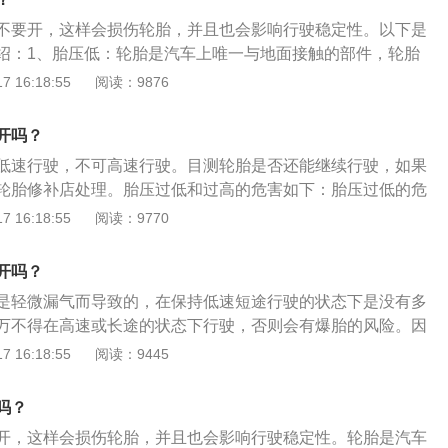
变沉，影响汽车的操控性，也容易使车辆跑偏。3、容易爆
不要开，这样会损伤轮胎，并且也会影响行驶稳定性。以下是
接触面积增大，使摩擦力也增大。在高速行驶中，容易引起轮
绍：1、胎压低：轮胎是汽车上唯一与地面接触的部件，轮胎
，最终导致爆胎。4、轮胎寿命降低。轮胎胎压过低，会加速
和行驶安全性。胎压对于轮胎来说很重要，胎压不能过高也不
 16:18:55
阅读：9876
的损耗，使轮胎寿命降低。
过低，那在高速行驶时轮胎会出现波浪变形现象，这样就会增
、胎压高：如果胎压过高，那会降低轮胎与地面的接触面积，
开吗？
和行驶稳定性。建议经常检查下轮胎气压和轮胎表面是否存在
低速行驶，不可高速行驶。目测轮胎是否还能继续行驶，如果
于橡胶制品，建议车主每隔四年更换一次轮胎。
轮胎修补店处理。胎压过低和过高的危害如下：胎压过低的危
系数会增大，油耗上升、轮胎与地面的摩擦成倍增加，胎温急
 16:18:55
阅读：9770
，强度急剧下降，车辆高速行驶，就可能导致爆胎。胎压过高
擦力、附着力会降低，影响制动效果、导致方向盘抖动、跑
开吗？
降低、加速轮胎胎面中央的花纹局部磨损，易导致轮胎鼓包、
是轻微漏气而导致的，在保持低速短途行驶的状态下是没有多
胎帘线受到过度的伸张变形，胎体弹性下降，使汽车在行驶中
万不得在高速或长途的状态下行驶，否则会有爆胎的风险。因
行驶噪音增大。
车子高速行驶很容易导致轮胎波浪变形，这样极其容易引发爆
 16:18:55
阅读：9445
驶的过程中发生轮胎气压不足的问题，在平时用车时，一定要
况。若无缘无故轮胎的气压就变低了，那就需要检查轮胎是否
吗？
钉子扎破等状况。
开，这样会损伤轮胎，并且也会影响行驶稳定性。轮胎是汽车