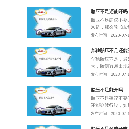
胎压不足还能开吗
胎压不足建议不要
果是，那么轮胎胎压
轮胎侧面布帘层。
发布时间：2023-07-17
还想继续行驶的话
气的。如果肉眼看
奔驰胎压不足还能
个胎压表，这样可
奔驰胎压不足，最
断一下亏气程度，正
大，胎侧容易出现
进行维修，不建议
布层疲劳，帘线折
发布时间：2023-07-17
到保证的。如果胎
车安全。胎压，严
向和制动操作，立
汽车的心脏，发动
胎压不足能开吗
压，胎压的高低对
胎压不足建议不要
在230-250kp
还能继续行驶，如
轮胎需要正确的气
驶，有车载充气泵
发布时间：2023-07-17
维修店。胎压过低
的接触面积增大，
胎压不足还能开嘛