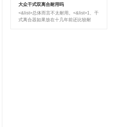
室，最后形成废气排出，就可以让三元
无法制作，需要将车辆送到修理厂或4s
造成烧机油。<&list>3、机油粘度。使用
大众干式双离合耐用吗
催化器得到清洗，排气管堵塞的情况就
店；<&list>2.车辆半轴套管防尘罩破
机油粘度过小的话，同样会有烧机油现
<&list>总体而言不太耐用。<&list>1、干
能够得到解决。
裂，破裂后会出现漏油现象，使半轴磨
象，机油粘度过小具有很好的流动性，
式离合器如果放在十几年前还比较耐
损严重，磨损的半轴容易损坏，产生异
容易窜入到气缸内，参与燃烧。<&list>
用，但是由于现在的汽车发动机动力输
响；<&list>3.稳定器的转向胶套和球头
4、机油量。机油量过多，机油压力过
出越来越高，使得干式离合器散热不足
老化，一般是使用时间过长造成的。解
大，会将部分机油压入气缸内，也会出
的缺陷也逐渐暴露出来。<&list>2、由于
决方法是更换新的质量好的转向橡胶套
现烧机油。<&list>5、机油滤清器堵塞：
干式双离合的工作环境暴露在空气中，
和球头。
会导致进气不畅，使进气压力下降，形
而离合器的散热也是通离合器罩上面的
成负压，使机油在负压的情况下吸入燃
几个小孔来进行散热。但是在行驶过程
烧室引起烧机油。<&list>6、正时齿轮或
中变速箱需要换挡，就不得不使得离合
链条磨损：正时齿轮或链条的磨损会引
器频繁工作。<&list>3、长时间的低速行
起气阀和曲轴的正时不同步。由于轮齿
驶以及过于频繁的启停，导致离合器的
或链条磨损产生的过量侧隙，使得发动
温度不断升高，而低速行驶时空气流动
机的调节无法实现：前一圈的正时和下
效率不高，无法将离合器中的热量有效
一圈可能就不一样。当气阀和活塞的运
的带走，导致离合器内部的温度不断升
动不同步时，会造成过大的机油消耗。
高，加速离合器的磨损。
解决方法：更换正时齿轮或链条。<&list
>7、内垫圈、进风口破裂：新的发动机
设计中，经常采用各种由金属和其他材