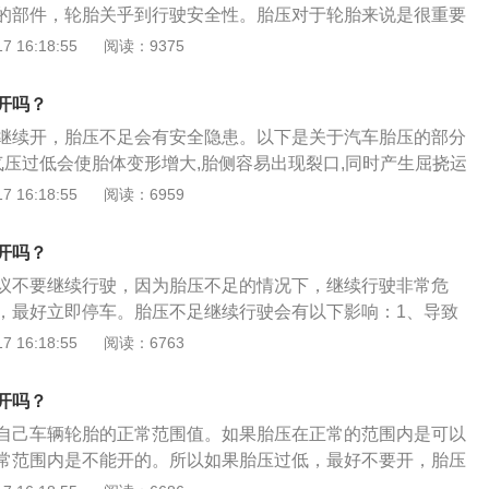
的部件，轮胎关乎到行驶安全性。胎压对于轮胎来说是很重要
也不能过低。如果胎压过低，在高速行驶时轮胎会出现波浪变
 16:18:55
阅读：9375
爆胎的几率。如果胎压过高，会降低轮胎与地面的接触面积，
驶稳定性。建议车主经常检查轮胎气压和轮胎表面是否存在破
开吗？
橡胶制品，建议每隔四年更换一次轮胎。
继续开，胎压不足会有安全隐患。以下是关于汽车胎压的部分
气压过低会使胎体变形增大,胎侧容易出现裂口,同时产生屈挠运
促使橡胶老化,帘布层疲劳,帘线折断,还会使轮胎接地面积增大,加
 16:18:55
阅读：6959
危害：（1）与路面的摩擦系数便会增大，油耗上升。（2）造
跑偏等不利驾乘安全的因素。（3）使轮胎各部位的运动量增
开吗？
成轮胎的异常发热。
议不要继续行驶，因为胎压不足的情况下，继续行驶非常危
，最好立即停车。胎压不足继续行驶会有以下影响：1、导致
接触面积加大，增加了行驶阻力，油耗增加。2、导致轮胎两
 16:18:55
阅读：6763
胎的两侧又是轮胎最脆弱的部位。3、导致摩擦系数增加，进
热，胎温急剧升高，轮胎变软，导致强度下降，增加爆胎的几
开吗？
自己车辆轮胎的正常范围值。如果胎压在正常的范围内是可以
常范围内是不能开的。所以如果胎压过低，最好不要开，胎压
很大的危害。新车会出现胎压低可能是因为：汽车放置时间太