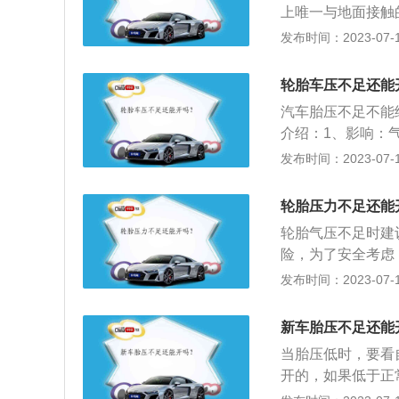
上唯一与地面接触
的，胎压不能过高
发布时间：2023-07-17
形现象，就会增加
会影响抓地力和行
轮胎车压不足还能
损现象。轮胎属于
汽车胎压不足不能
介绍：1、影响：
动,导致过度发热,
发布时间：2023-07-17
速胎肩磨损。2、
成方向盘很沉，易
轮胎压力不足还能
大，过度的碾压造
轮胎气压不足时建
险，为了安全考虑
轮胎的胎面与路面
发布时间：2023-07-17
侧磨损严重，而轮
而导致轮胎异常发
新车胎压不足还能
率。
当胎压低时，要看
开的，如果低于正
过低会给车辆造成