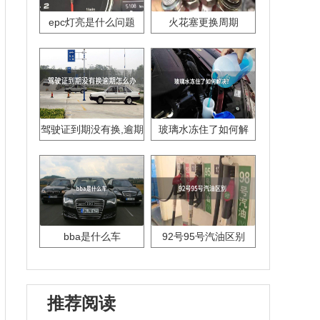
epc灯亮是什么问题
火花塞更换周期
驾驶证到期没有换,逾期
玻璃水冻住了如何解
怎么办??
决？
bba是什么车
92号95号汽油区别
推荐阅读