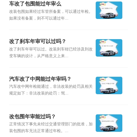
车改了包围能过年审么
改装包围如果经过车管所备案，可以通过年检。
如果没有备案，则不可以通过年...
改了刹车年审可以过吗？
改了刹车年审可以过。改装刹车钳已经涉及到改
变车辆的设计，从严格意义上来...
汽车改了中网能过年审吗？
汽车改中网年检能通过，非法改装的处罚及相关
规定如下：非法改装的处罚：驾...
改包围年审能过吗？
正常情况下事先未经过交通管理部门的批准，加
装包围的车无法正常通过年检。...