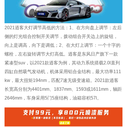
2021逍客大灯调节高低的方法：1、在方向盘上调节：左后
侧的灯光组合控制开关调节，拨动组合开关边上的旋钮，
向上是调高，向下是调低；2、在大灯上调节：一个十字的
螺栓，左右旋转调节大灯高低。逍客是东风日产旗下一款
紧凑型suv，以2021款逍客为例，其动力系统搭载2.0l直列
四缸自然吸气发动机，机体采用铝合金结构，最大功率111
kw，最大扭矩194nm，匹配7速无级变速箱。2021款逍客
长宽高分别为4401mm、1837mm、1593或1611mm，轴距
2646mm，车身采用5门5座结构，油箱容积57l。