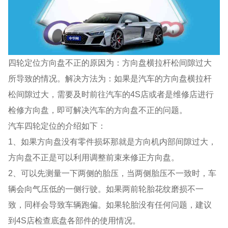
四轮定位方向盘不正的原因为：方向盘横拉杆松间隙过大
所导致的情况。解决方法为：如果是汽车的方向盘横拉杆
松间隙过大，需要及时前往汽车的4S店或者是维修店进行
检修方向盘，即可解决汽车的方向盘不正的问题。
汽车四轮定位的介绍如下：
1、如果方向盘没有零件损坏那就是方向机内部间隙过大，
方向盘不正是可以利用调整前束来修正方向盘。
2、可以先测量一下两侧的胎压，当两侧胎压不一致时，车
辆会向气压低的一侧行驶。如果两前轮胎花纹磨损不一
致，同样会导致车辆跑偏。如果轮胎没有任何问题，建议
到4S店检查底盘各部件的使用情况。