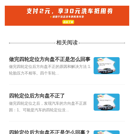
相关阅读
做完四轮定位方向盘不正是怎么回事
做完四轮定位后方向盘不正的原因和解决方法:1.
轮胎压力不相等。四个车轮...
四轮定位后方向盘不正了
做完四轮定位之后，发现汽车的方向盘不正原
因：1、可能是汽车的四轮定位没...
四轮定位后方向盘不正是怎么回事？