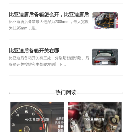
比亚迪唐后备箱怎么开，比亚迪唐后
备箱空间尺寸
比亚迪唐后备箱最大进深为2005mm，最大宽度
为1195mm，最...
比亚迪后备箱开关在哪
比亚迪后备箱开关有三处，分别是智能钥匙、后
备箱开关按键和主驾驶左侧门下...
热门阅读