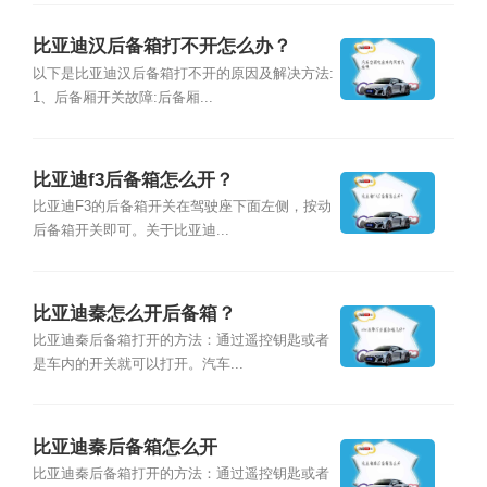
比亚迪汉后备箱打不开怎么办？
以下是比亚迪汉后备箱打不开的原因及解决方法:
1、后备厢开关故障:后备厢...
比亚迪f3后备箱怎么开？
比亚迪F3的后备箱开关在驾驶座下面左侧，按动
后备箱开关即可。关于比亚迪...
比亚迪秦怎么开后备箱？
比亚迪秦后备箱打开的方法：通过遥控钥匙或者
是车内的开关就可以打开。汽车...
比亚迪秦后备箱怎么开
比亚迪秦后备箱打开的方法：通过遥控钥匙或者