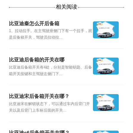
相关阅读
比亚迪秦怎么开后备箱
1、拉动拉手。在主驾驶座侧门下有一个拉手，就
是后备箱开关，驾驶员拉动拉...
比亚迪后备箱的开关在哪
比亚迪后备箱开关有4处，分别是智能钥匙、后备
箱开关按键和主驾驶左侧门下...
比亚迪宋后备箱开关在哪？
比亚迪宋在解锁状态下，可以通过车内后背门开
关以及后背门上车标后面的开关...
比亚迪s6后备箱开关在哪？