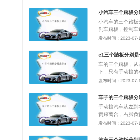
小汽车三个踏板分
小汽车的三个踏板
刹车踏板，控制车
合器踏板，是手动
发布时间：2023-07-17
也调校出了不同的
或停车。3、最右
c1三个踏板分别是
制进入发动机气缸
车的三个踏板，从
从左往右依次是：
下，只有手动挡的
动挡的车型才有三
挡，是不需要离合
发布时间：2023-07-17
离合器踏板，只有
器踏板，并不代表
控制刹车和油门。
时内部会自动调节
有专门放左脚的地
车子的三个踏板分
依据的。一般的人
觉的踩下踏板，这
手动挡汽车从左到
样设计，可以让驾
责踩离合，右脚负
门刹车就不可能同
离合器总成的操纵
发布时间：2023-07-17
候，左脚控制离合
中，是汽车驾驶五
上，驾驶室的左脚
离合。其操作正确
间的驾驶很容易不
汽车三个踏板分别