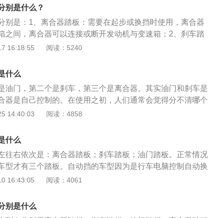
查三个踏板的灵敏度，尤其是刹车踏板，踩下刹车踏板后，刹
分别是什么？
，从而让汽车减速，但当刹车踏板出现故障时，将会造成无法
分别是：1、离合器踏板：需要在起步或换挡时使用，离合器
箱之间，离合器可以连接或断开发动机与变速箱；2、刹车踏
统的，踩下刹车踏板后车子会减速；3、油门踏板：是加速时
 16:18:55
阅读：5240
油门踏板并不能直接控制喷油量，而是控制节气门开度。在使
要有一定技巧，在汽车起步时需要使用半联动技巧。如果起步
是什么
踏板，将会导致发动机熄火。起步不能快速抬起离合器踏板的
是油门，第二个是刹车，第三个是离合器。其实油门和刹车是
与离合器片转速差过大，使用半联动技巧就是要降低发动机飞
合器是自己控制的。在使用之初，人们通常会觉得分不清哪个
的转速差。
里想，左边是油门，右边是刹车，其实告诉自己几次就能记
 14:40:03
阅读：4858
时，脚不能放在离合器踏板上。从安全驾驶的角度来说，需要
，比如侧滑、侧风等，需要双手握住方向盘。长途开车，油门
是什么
度不如脚。不管脚是踩油门、刹车还是踩离合器，都可以用自
左往右依次是：离合器踏板；刹车踏板；油门踏板。正常情况
的力气，哪怕踩久了。刹车踏板和油门踏板分别置于右脚前
车型才有三个踏板。自动挡的车型因为是行车电脑控制自动换
一定间隙，刹车踏板略高于油门踏板。这个设计是为了司机的
器踏板的，只有油门和刹车两个踏板。自动挡的车型没有离合
 16:43:05
阅读：4061
操作方式应该是以右脚跟为轴左右旋转，以脚底蹬地。手动挡
没有离合器，只不过离合器踏板和刹车踏板是连动的，踩刹车
控制三个两条腿的闸板，但一般不可能同时踩刹车油门。如果
离合器深度。手动挡的车型这样设计三个踏板顺序，是有科学
下刹车油门踏板，行车电脑ECU会由于电子系统的干预默认为
分别是什么
习惯用右手和右脚，那么右手右脚就比较灵活也有力。所以这
以左脚控制离合器，右脚控制刹车和油门，这是最科学的设