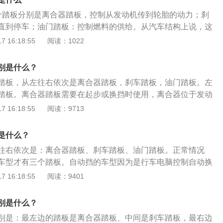
动力的踏板，即脚刹行车制动器的踏板，制动踏板用于减速停
个踏板分别是离合器踏板，控制从发动机传到轮胎的动力；刹
五大操纵件之一。使用频次非常高。驾驶人掌控如何直接影响
直到停车；油门踏板：控制燃料的供给。从汽车结构上说，这
3、油门踏板：通过控制其踩踏量，来控制发动机进气量，从
动机配置更合理，这更接近汽车理论设计。离合器踏板只有手
 16:18:55
阅读：1022
速。开车踩离合器时要踩到底再换挡，否则回加快离合片的磨
由于自动挡车型是由电脑来完成换挡的。离合器踏板的作用就
门高，这样设计是为了防止踩错而发生事故。非紧急情况不要
。不相同的车型离合器的轻重和高低是不相同的。车辆在换挡
踩一点一点把速度降下来，这样乘坐者比较舒适。加油时不要
别是什么？
索，将离合器一踩到底，不然会伤及离合片，严重的会损坏车
仅费油而且加速效果也不好，要缓慢将油门踩下。
踏板，从左往右依次是离合器踏板，刹车踏板，油门踏板。左
踏板就是用来减速或停车，不相同车型的刹车力度和行程也是
踏板。离合器踏板需要在起步或换挡时使用，离合器位于发动
开车时，我们要注意判断道路状况，提前刹车，缓慢刹车。油
离合器可以连接或断开发动机与变速箱。离合器踏板是手动挡
 16:18:55
阅读：9713
板，就用来调节车速的。车辆在加速和起步时，也必须要注意
的离合器踏板的轻重、高低不同，这也调校出了不同的操作取
免车辆突然前窜而造成安全隐患。
刹车踏板。刹车踏板是控制刹车系统，踩下刹车踏板后汽车会
是什么？
三个踏板中最大的一个，不同车型刹车灵敏度、刹车行程都不
往右依次是：离合器踏板、刹车踏板、油门踏板。正常情况
油门踏板。油门踏板也叫加速踏板，用来控制车速，可以控制
车型才有三个踏板。自动挡的车型因为是行车电脑控制自动换
空气的量，在加速时使用。
踏板，只有油门和刹车两个踏板。开车的时候，左脚控制离
 16:18:55
阅读：9401
和油门。左脚不用的时候，一定不要放在踏板上，驾驶室的左
左脚的地方。如果左脚一直放在踏板上，长时间的驾驶很容易
别是什么？
，这在行车途中是非常危险的。
别是：最左边的踏板是离合器踏板、中间是刹车踏板，最右边