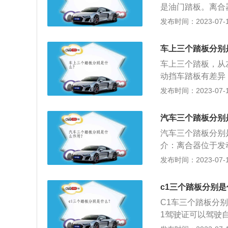
是油门踏板。离合
之间，可以连接或
发布时间：2023-07-17
踏板后车子会减速
量，是控制节气门
车上三个踏板分别
加喷油量。
车上三个踏板，从
动挡车踏板有差异
个踏板。离合器的
发布时间：2023-07-17
动机就没有提供动
合器。刹车踏板的
汽车三个踏板分别
符合绝大多数人的
汽车三个踏板分别
合理，更接近汽车
介：离合器位于发
轮的后平面上，离
发布时间：2023-07-17
程中，驾驶员可根
逐渐接合，以切断
c1三个踏板分别是
有：接合平稳，分
C1车三个踏板分
性好和有足够的散
1驾驶证可以驾驶
驾驶自动挡小型汽