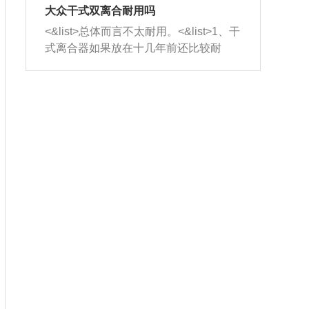
室，最后形成废气排出，就可以让三元
无法制作，需要将车辆送到修理厂或4s
造成烧机油。<&list>3、机油粘度。使用
大众干式双离合耐用吗
催化器得到清洗，排气管堵塞的情况就
店；<&list>2.车辆半轴套管防尘罩破
机油粘度过小的话，同样会有烧机油现
<&list>总体而言不太耐用。<&list>1、干
能够得到解决。
裂，破裂后会出现漏油现象，使半轴磨
象，机油粘度过小具有很好的流动性，
式离合器如果放在十几年前还比较耐
损严重，磨损的半轴容易损坏，产生异
容易窜入到气缸内，参与燃烧。<&list>
用，但是由于现在的汽车发动机动力输
响；<&list>3.稳定器的转向胶套和球头
4、机油量。机油量过多，机油压力过
出越来越高，使得干式离合器散热不足
老化，一般是使用时间过长造成的。解
大，会将部分机油压入气缸内，也会出
的缺陷也逐渐暴露出来。<&list>2、由于
决方法是更换新的质量好的转向橡胶套
现烧机油。<&list>5、机油滤清器堵塞：
干式双离合的工作环境暴露在空气中，
和球头。
会导致进气不畅，使进气压力下降，形
而离合器的散热也是通离合器罩上面的
成负压，使机油在负压的情况下吸入燃
几个小孔来进行散热。但是在行驶过程
烧室引起烧机油。<&list>6、正时齿轮或
中变速箱需要换挡，就不得不使得离合
链条磨损：正时齿轮或链条的磨损会引
器频繁工作。<&list>3、长时间的低速行
起气阀和曲轴的正时不同步。由于轮齿
驶以及过于频繁的启停，导致离合器的
或链条磨损产生的过量侧隙，使得发动
温度不断升高，而低速行驶时空气流动
机的调节无法实现：前一圈的正时和下
效率不高，无法将离合器中的热量有效
一圈可能就不一样。当气阀和活塞的运
的带走，导致离合器内部的温度不断升
动不同步时，会造成过大的机油消耗。
高，加速离合器的磨损。
解决方法：更换正时齿轮或链条。<&list
>7、内垫圈、进风口破裂：新的发动机
设计中，经常采用各种由金属和其他材