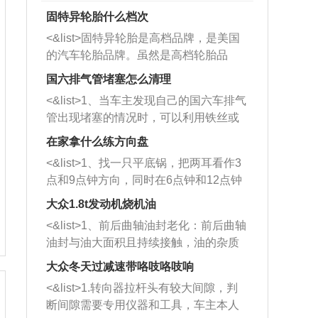
固特异轮胎什么档次
<&list>固特异轮胎是高档品牌，是美国
的汽车轮胎品牌。虽然是高档轮胎品
牌，但是中高低端的轮胎都有生产，这
国六排气管堵塞怎么清理
也是为了更好的开拓市场。
<&list>1、当车主发现自己的国六车排气
管出现堵塞的情况时，可以利用铁丝或
者是细棍，直接将杂物给取出来，如果
在家拿什么练方向盘
堵塞情况比较严重，也可以采取应急措
<&list>1、找一只平底锅，把两耳看作3
施。 <&list>2、直接利用木棍将所有的
点和9点钟方向，同时在6点钟和12点钟
杂物推到排气管里面的位置处，然后将
方向做一个标记。 <&list>2、双手握住
三元催化器拆解开，就可以将堵塞的东
大众1.8t发动机烧机油
平底锅两耳，然后往左打半圈、一圈、
西取出来。但如果是因为积碳过多引起
<&list>1、前后曲轴油封老化：前后曲轴
一圈半的练习，往右同样也要打相同的
的堵塞，就需要将三元催化器泡在草酸
油封与油大面积且持续接触，油的杂质
圈数。 <&list>3、最后强调要反复练
中进行清洗。 <&list>3、也可以利用清
和发动机内持续温度变化使其密封效果
习，这样就可以形成肌肉记忆，在真实
大众冬天过减速带咯吱咯吱响
洗剂对堵塞的情况得到解决，将清洗剂
逐渐减弱，导致渗油或漏油。<&list>2、
驾驶车辆时，不需要记忆也能打好方
放在燃油箱中，与燃油混合后，车辆启
<&list>1.转向器拉杆头有较大间隙，判
活塞间隙过大：积碳会使活塞环与缸体
向。
动时，就可以和汽油一起进入到燃烧
断间隙需要专用仪器和工具，车主本人
的间隙扩大，导致机油流入燃烧室中，