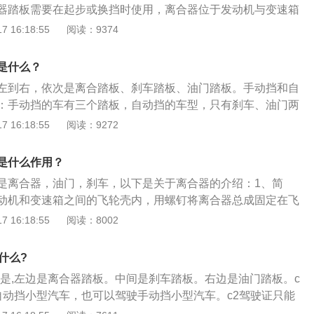
器踏板需要在起步或换挡时使用，离合器位于发动机与变速箱
断开发动机与变速箱。刹车踏板是控制刹车系统的，踩下刹车
 16:18:55
阅读：9374
。油门踏板是加速时需要使用的踏板，并不能直接控制喷油
开度的大小，节气门开度增大后，ecu会检测到，这样才会增
是什么？
左到右，依次是离合踏板、刹车踏板、油门踏板。手动挡和自
：手动挡的车有三个踏板，自动挡的车型，只有刹车、油门两
作用是控制发动机和轴承的连接，当离合器踩下去的时候，发
 16:18:55
阅读：9272
力给轴承，整个汽车就没有动力，换档或起步的时候都要踩离
作用是减速，油门踏板的作用是加速。手动挡汽车踏板的安排
是什么作用？
驾驶习惯：从汽车结构上说，这样安排对于连接发动机配置更
是离合器，油门，刹车，以下是关于离合器的介绍：1、简
理论设计。
动机和变速箱之间的飞轮壳内，用螺钉将离合器总成固定在飞
合器的输出轴就是变速箱的输入轴。2、原理：在汽车行驶过
 16:18:55
阅读：8002
据需要踩下或松开离合器踏板，使发动机与变速箱暂时分离和
或传递发动机向变速器输入的动力。3、要求：对其基本要求
什么?
离迅速而彻底；调节和修理方便；外廓尺寸小；质量小；耐磨
别是,左边是离合器踏板。中间是刹车踏板。右边是油门踏板。c
热能力；操作方便省力，常用的分为牙嵌式与摩擦式两类。
自动挡小型汽车，也可以驾驶手动挡小型汽车。c2驾驶证只能
车。C1驾驶证准驾车型规定：C1驾驶证准驾范围为小型、微