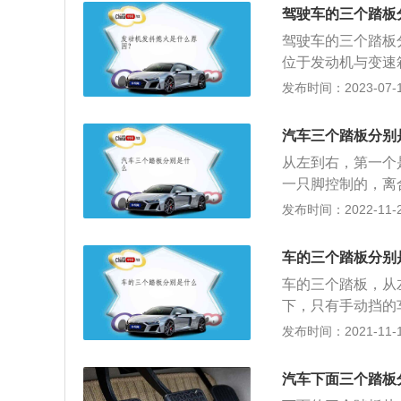
行车中，要注意检
驾驶车的三个踏板
车片会夹紧刹车盘
驾驶车的三个踏板
预估的后果。
位于发动机与变速
板：是控制刹车系
发布时间：2023-07-17
需要使用的踏板，
用离合器踏板时需
汽车三个踏板分别
时快速抬起离合器
从左到右，第一个
原因是发动机飞轮
一只脚控制的，离
轮与离合器片之间
是哪个，但你在心
发布时间：2022-11-25
住。车辆正常行驶
处理很多突发事件
车的三个踏板分别
要踩很久，手的力
车的三个踏板，从
身的重量节省更多
下，只有手动挡的
侧，两者之间留有
挡，是不需要离合
发布时间：2021-11-10
快速反应。正确的
器踏板，并不代表
模式下，驾驶员要
时内部会自动调节
由于误操作同时踩
汽车下面三个踏板
依据的。一般的人
刹车优先原则，所