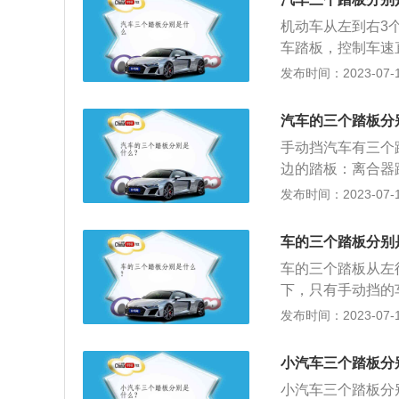
顾名思义就是限制
机动车从左到右3
车。它是汽车驾驶
车踏板，控制车速
着汽车驾驶安全。
样安排对于连接发
发布时间：2023-07-17
而控制发动机的转
动挡的车型才有，
损。刹车踏板比油
是用来配合换挡的
猛踩刹车，要轻轻
汽车的三个踏板分
时，必需要干脆利
猛踩油门，这样不
手动挡汽车有三个
辆的变速器。刹车
边的踏板：离合器
不相同的。在平时
机与变速箱之间，
发布时间：2023-07-17
门踏板也叫加速踏
的专利，不同车型
缓踩油门踏板，避
向。中间的踏板：
车的三个踏板分别
减速。刹车踏板是
车的三个踏板从左
同。右边的踏板：
下，只有手动挡的
进入发动机气缸内
挡，不需要离合器
发布时间：2023-07-17
合，右脚控制刹车
脚位置都有专门放
小汽车三个踏板分
不自觉的踩下踏板
小汽车三个踏板分