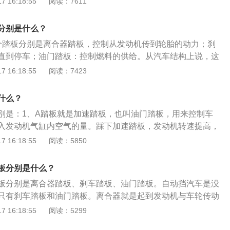
 16:18:55
阅读：7611
、微型载货汽车；轻、小、微型专项作业车；小型载客汽车乘
9人。C1驾驶证不能驾驶：大型客车、牵引车、城市公交车、
分别是什么？
车、普通三轮摩托车、普通二轮摩托车、轻便摩托车、轮式自
个踏板分别是离合器踏板，控制从发动机传到轮胎的动力；刹
车、有轨电车。同时，C1证不能驾驶多出9座的车辆，不能驾
直到停车；油门踏板：控制燃料的供给。从汽车结构上说，这
6米的货车。C1驾驶证是什么：C1驾驶证是机动车驾驶证代号
动机配置更合理，这更接近汽车理论设计。具体介绍如下：
 16:18:55
阅读：7423
证准驾范围为小型、微型载客汽车及轻型、微型载货汽车；轻、
板就是用来减速或停车，不相同车型的刹车力度和行程也不相
车；小型载客汽车乘坐人数小于或等于9人。申请年龄：C1驾
，要注意判断道路状况，提前刹车，缓慢刹车。2、油门：油
为18周岁，最高没有上限限制。但70岁以上人员申领，必须通
什么？
板，用来调节车速。车辆在加速和起步时，也必须要注意缓踩
力、反应能力等测试。
别是：1、A踏板就是加速踏板，也叫油门踏板，用来控制车
辆突然前窜而造成安全隐患。
入发动机气缸内空气的量。踩下加速踏板，发动机转速提高，
速踏板，发动机转速和动力。2、B踏板就是制动踏板，也叫刹
 16:18:55
阅读：5850
是使汽车减速或停车。不同车型刹车灵敏度、刹车行程不同，
关。3、C踏板就是离合器踏板，是手动挡的专利，不同车型的
板分别是什么？
、高低不同，这也调校出不同的操作取向。
板分别是离合器踏板、刹车踏板、油门踏板。自动挡汽车是没
只有刹车踏板和油门踏板。离合器就是起到发动机与车轮传动
刹车也称为制动，是指使运行中的机车、车辆及其他运输工具
 16:18:55
阅读：5299
低速度的动作；油门是指控制发动机功率的操纵装置。在日常