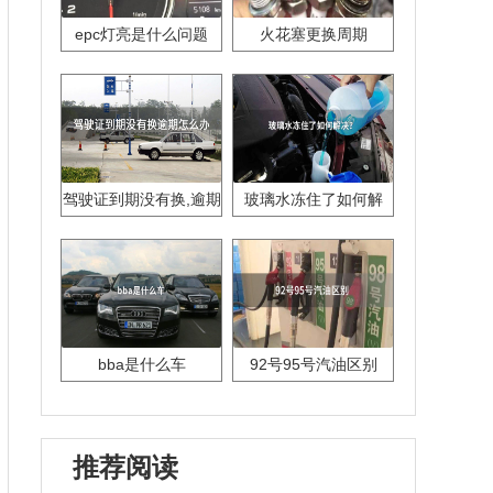
epc灯亮是什么问题
火花塞更换周期
驾驶证到期没有换,逾期
玻璃水冻住了如何解
怎么办??
决？
bba是什么车
92号95号汽油区别
推荐阅读