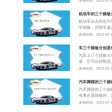
发布时间：2023-07-17
型载客汽车及轻型
坐人数小于或等于
机动车的三个踏板
中型客车、大型货
机动车从左到右3
行机械车、无轨电
车踏板，控制车速
驶总长度不能超过
样安排对于连接发
发布时间：2023-07-17
的一种。C1驾驶
1、刹车：刹车踏
小、微型专项作业
同。在平时开车时
驶证最低年龄限制
车三个踏板分别是
门踏板也叫加速踏
过记忆力、判断能
汽车上三个踏板分
油门踏板，避免车
速，它可以控制进
动力增加；抬起加
发布时间：2023-07-17
车踏板，它的作用
这与厂家的调校有
汽车脚踩的三个踏
离合器踏板的轻重
汽车脚踩的三个踏
有离合器踏板的，
装置的离合作用；
发布时间：2023-07-17
或机械等停止或减