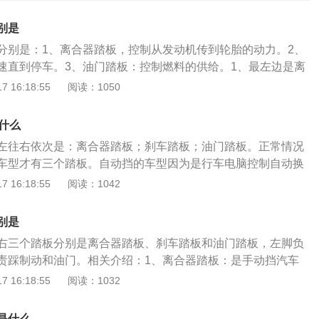
别是
分别是：1、离合器踏板，控制从发动机传到轮胎的动力。2、
速直到停车。3、油门踏板：控制燃料的供给。1、最左边是离
挡的专利，不同车型的离合器踏板的轻重、高低是不同的，这
 16:18:55
阅读：1050
操作取向。2、中间的就是刹车踏板，它的作用是使汽车减速
边是油门踏板也，叫加速踏板，是用来控制车速的，它可以控
什么
内空气的量。关于汽车踏板的相关介绍：1、汽车的三个踏板
左往右依次是：离合器踏板；刹车踏板；油门踏板。正常情况
离合器踏板、刹车踏板、油门踏板。2、正常情况下，只有手
车型才有三个踏板。自动挡的车型因为是行车电脑控制自动换
个踏板。自动挡的车型因为是行车电脑控制自动换挡，不需要
器踏板的，只有油门和刹车两个踏板。自动挡的车型没有离合
 16:18:55
阅读：1042
油门和刹车两个踏板。3、开车的时候，左脚控制离合，右脚
没有离合器，只不过离合器踏板和刹车踏板是连动的，踩刹车
左脚不用的时候，一定不要放在踏板上，驾驶室的左脚位置都
离合器深度。手动挡的车型这样设计三个踏板顺序，是有科学
方。4、如果左脚一直放在踏板上，长时间的驾驶很容易不自
别是
习惯用右手和右脚，那么右手右脚就比较灵活也有力。所以这
在行车途中会非常危险。
右三个踏板分别是离合器踏板、刹车踏板和油门踏板，左脚负
驶员在遇到突发情况时能快速反应。另外，这样设计的话，油
责踩制动和油门。相关介绍：1、离合器踏板：是手动挡汽车
时踩了。即便左脚也踩踏板了，也是踩离合器踏板。开车的时
装置，是汽车与驾驶员人机交互部分。在学车中或在正常驾驶
 16:18:55
阅读：1032
，右脚控制刹车和油门。左脚不用的时候，一定不要放在踏板
大操纵件之一，使用频次非常高，为方便起见，人们直接称为
位置都有专门放左脚的地方。如果左脚一直放在踏板上，长时
与否，直接影响着汽车的起步、换挡和倒车。2、制动踏板：
自觉的踩下踏板，这在行车途中是非常危险的。
是什么