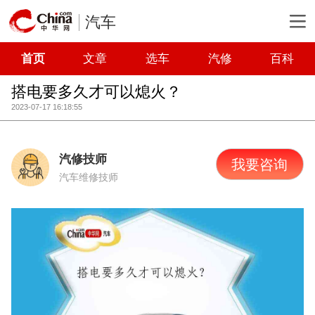
汽车
首页
文章
选车
汽修
百科
搭电要多久才可以熄火？
2023-07-17 16:18:55
汽修技师
我要咨询
汽车维修技师