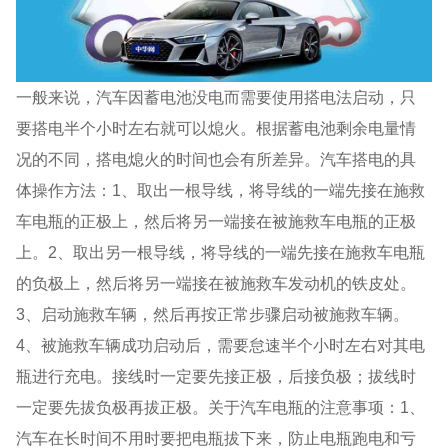
一般来说，汽车因蓄电池没电而需要使用搭电法启动，只
要搭电半个小时左右就可以熄火。根据蓄电池剩余电量情
况的不同，搭电熄火的时间也会有所差异。汽车搭电的具
体操作方法：1、取出一根导线，将导线的一端先接在施救
车电瓶的正极上，然后将另一端接在被施救车电瓶的正极
上。2、取出另一根导线，将导线的一端先接在施救车电瓶
的负极上，然后将另一端接在被施救车发动机的铁皮处。
3、启动施救车辆，然后再按正常步骤启动被施救车辆。
4、被施救车辆成功启动后，需要怠速半个小时左右对其电
瓶进行充电。接线时一定要先接正极，后接负极；拔线时
一定要先拔负极再拔正极。关于汽车电瓶的注意事项：1、
汽车在长时间不用时要把电瓶拔下来，防止电瓶跑电和亏