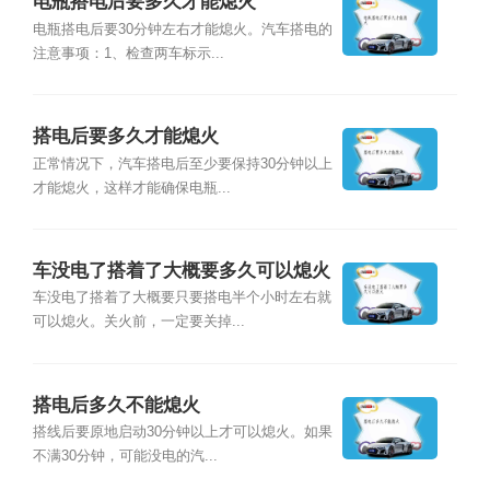
电瓶搭电后要多久才能熄火
电瓶搭电后要30分钟左右才能熄火。汽车搭电的
注意事项：1、检查两车标示...
搭电后要多久才能熄火
正常情况下，汽车搭电后至少要保持30分钟以上
才能熄火，这样才能确保电瓶...
车没电了搭着了大概要多久可以熄火
车没电了搭着了大概要只要搭电半个小时左右就
可以熄火。关火前，一定要关掉...
搭电后多久不能熄火
搭线后要原地启动30分钟以上才可以熄火。如果
不满30分钟，可能没电的汽...