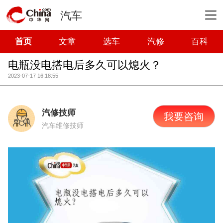
汽车
首页
文章
选车
汽修
百科
电瓶没电搭电后多久可以熄火？
2023-07-17 16:18:55
汽修技师
我要咨询
汽车维修技师