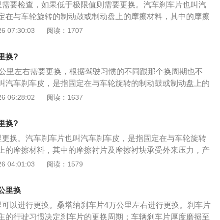
接摩擦刹车盘，证明刹车片已经超过极限。而且遇到这种情
里需要检查，如果低于极限值则需要更换。汽车刹车片也叫汽
的同时要配合刹车盘的检查，出现这种声音时往往刹车盘已经
定在与车轮旋转的制动鼓或制动盘上的摩擦材料，其中的摩擦
便更换新的刹车片仍然不能消除响声，严重时需要更换刹车
受外来压力，产生摩擦作用从而达到车辆减速的目的。刹车片
 07:30:03
阅读：1707
应和行程当刹车片变薄时，汽车的刹车反应也会变得迟缓，我
1、在更换刹车片之前应先打开发动机舱制动液储液罐的盖
踩下刹车，才能够达到以前的制动效果。当你发现踩刹车前半
面高度，如果制动液页面在最高限度上面则应该将制动液吸出
里换?
弱，刹车变软，有点刹不住时，你就要查看刹车片是否需要更
换过程中制动液溢出；2、准备好待更换的刹车片，拆下该制
万公里左右需要更换，根据驾驶习惯的不同跟那个换周期也不
拆的过程中要避免轮辋刮花；3、用扳手结合套筒将制动钳的
叫汽车刹车皮，是指固定在与车轮旋转的制动鼓或制动盘上的
取下刹车皮片（有刹车感应线的要先将刹车感应线拆下来）。
摩擦衬片及摩擦衬块承受外来压力，产生摩擦作用从而达到车
 06:28:02
阅读：1637
损过度或者有裂痕，如果有则进行下一步的更换；4、由于制
车片的更换步骤如下：1、在更换刹车片之前应先打开发动机
或者泥土，所以要用抹布清除干净，然后涂抹消音膏，防止刹
盖子，看看制动液页面高度，如果制动液页面在最高限度上面
、用活塞压泵将活塞压到压不动的位置，然后将刹车片装在制
里换?
出来一些，以防止更换过程中制动液溢出；2、准备好待更换
刹车片安装到位后（有刹车感应线的也应该安装好），旋紧导
里更换。汽车刹车片也叫汽车刹车皮，是指固定在与车轮旋转
制动器所在的车轮。拆的过程中要避免轮辋刮花；3、用扳手
；6、安装好之后盖好储液罐盖子，进车内用力踩几下制动踏
上的摩擦材料，其中的摩擦衬片及摩擦衬块承受外来压力，产
的螺栓拆下来，然后取下刹车皮片（有刹车感应线的要先将刹
复位。然后观察制动液高度，要在合适的高度范围内；7、换
到车辆减速的目的。以下是刹车片的更换方法：1、在更换刹
 04:01:03
阅读：1579
。观察刹车片是否磨损过度或者有裂痕，如果有则进行下一步
检查制动效果是否体现出来。
发动机舱制动液储液罐的盖子，看看制动液页面高度，如果制
制动钳会有很多沙子或者泥土，所以要用抹布清除干净，然后
度上面则应该将制动液吸出来一些，以防止更换过程中制动液
刹车时产生异响；5、用活塞压泵将活塞压到压不动的位置，
公里换
待更换的刹车片，拆下该制动器所在的车轮。拆的过程中要避
制动钳上面，将新的刹车片安装到位后（有刹车感应线的也应
里可以进行更换。桑塔纳刹车片4万公里左右进行更换。刹车片
用扳手结合套筒将制动钳的螺栓拆下来，然后取下刹车皮片
导向螺栓，安装完毕；6、安装好之后盖好储液罐盖子，进车
主的行驶习惯决定刹车片的更换周期；车辆刹车片厚度磨损至