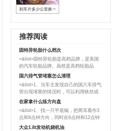
刹车片多少公里换一
次?
推荐阅读
固特异轮胎什么档次
<&list>固特异轮胎是高档品牌，是美国
的汽车轮胎品牌。虽然是高档轮胎品
牌，但是中高低端的轮胎都有生产，这
国六排气管堵塞怎么清理
也是为了更好的开拓市场。
<&list>1、当车主发现自己的国六车排气
管出现堵塞的情况时，可以利用铁丝或
者是细棍，直接将杂物给取出来，如果
在家拿什么练方向盘
堵塞情况比较严重，也可以采取应急措
<&list>1、找一只平底锅，把两耳看作3
施。 <&list>2、直接利用木棍将所有的
点和9点钟方向，同时在6点钟和12点钟
杂物推到排气管里面的位置处，然后将
方向做一个标记。 <&list>2、双手握住
三元催化器拆解开，就可以将堵塞的东
大众1.8t发动机烧机油