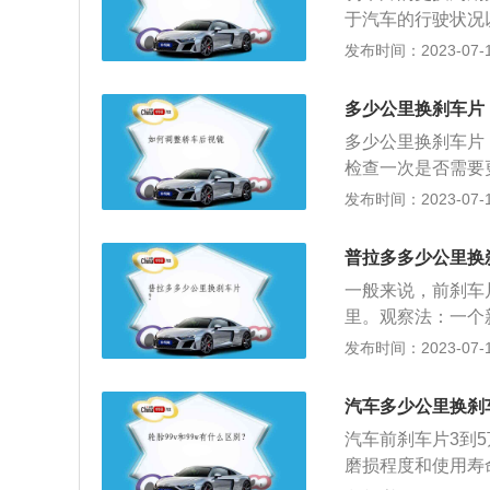
专业的测量工具测
于汽车的行驶状况
厚度影响车辆制动
一次前刹车片，每
发布时间：2023-07-17
就必须更换了，最
左右，检查前刹车
及时维护的习惯。
多少公里换刹车片
片厚度在1.5厘
多少公里换刹车片
时更换；2、听声
检查一次是否需要
厚度，刹车片两侧
边的制动力才均匀
发布时间：2023-07-17
看提示。一些车型
在正常行驶情况下
刹车盘，导致电阻
用寿命也就更短。前
灯提示；4、凭感
普拉多多少公里换
里。但是由于每人
车时，表明刹车片
一般来说，前刹车片
万公里检查后刹车
的一个易损件，随
里。观察法：一个
着使用中不断摩擦
到一定程度时，就
0mm左右，当肉眼
发布时间：2023-07-17
要马上准备更换了
系统的刹车盘也是
要增加自检频率，
度，刹车片两侧的
些。
个刹车片的两侧都
觉刹车踏板踩踏感
汽车多少公里换刹
刹车盘最薄更换的
厚度不够，也需要
汽车前刹车片3到
换。目前不少车型
行一次检查，不仅
磨损程度和使用寿
一些。听声音:如
程度是否一致，回