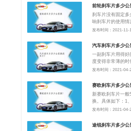
5毫米时，建议及
前轮刹车片多少公
到刹车盘会发出异
刹车片没有固定多
触碰到刹车盘，导
响刹车片的使用情
灯提示。
车，一副刹车片用
发布时间：2021-11-18
如果要用一个确定
素和外在的环境因
汽车刹车片多少公
以根据以下三种情
一副刹车片用得好
听声音，当我们在
度变得非常薄的时
第二个就是依靠我
的厚度在1.5cm
发布时间：2021-04-28
以前那么轻松，那
了。当刹车片磨损
交通事故发生；最
换的极限，别拖着
的刹车片的厚度大概
赛欧刹车片多少公
刹车警示灯，警示
那就是到了换刹车
新赛欧刹车片一般
更换的极限了，必
功能，这样就不用
换。具体如下：1
车片的厚度，有的
车片磨损到只剩下
发布时间：2021-04-28
起；3、听声音刹
片的时候，还不应
这时踩刹车会同时
中，出现车轮抱死
失。可如果一段时
途锐刹车片多少公
摩擦力极具下降，