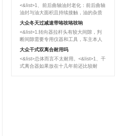
平底锅两耳，然后往左打半圈、一圈、
西取出来。但如果是因为积碳过多引起
<&list>1、前后曲轴油封老化：前后曲轴
一圈半的练习，往右同样也要打相同的
的堵塞，就需要将三元催化器泡在草酸
油封与油大面积且持续接触，油的杂质
圈数。 <&list>3、最后强调要反复练
中进行清洗。 <&list>3、也可以利用清
和发动机内持续温度变化使其密封效果
习，这样就可以形成肌肉记忆，在真实
大众冬天过减速带咯吱咯吱响
洗剂对堵塞的情况得到解决，将清洗剂
逐渐减弱，导致渗油或漏油。<&list>2、
驾驶车辆时，不需要记忆也能打好方
放在燃油箱中，与燃油混合后，车辆启
<&list>1.转向器拉杆头有较大间隙，判
活塞间隙过大：积碳会使活塞环与缸体
向。
动时，就可以和汽油一起进入到燃烧
断间隙需要专用仪器和工具，车主本人
的间隙扩大，导致机油流入燃烧室中，
室，最后形成废气排出，就可以让三元
无法制作，需要将车辆送到修理厂或4s
造成烧机油。<&list>3、机油粘度。使用
大众干式双离合耐用吗
催化器得到清洗，排气管堵塞的情况就
店；<&list>2.车辆半轴套管防尘罩破
机油粘度过小的话，同样会有烧机油现
<&list>总体而言不太耐用。<&list>1、干
能够得到解决。
裂，破裂后会出现漏油现象，使半轴磨
象，机油粘度过小具有很好的流动性，
式离合器如果放在十几年前还比较耐
损严重，磨损的半轴容易损坏，产生异
容易窜入到气缸内，参与燃烧。<&list>
用，但是由于现在的汽车发动机动力输
响；<&list>3.稳定器的转向胶套和球头
4、机油量。机油量过多，机油压力过
出越来越高，使得干式离合器散热不足
老化，一般是使用时间过长造成的。解
大，会将部分机油压入气缸内，也会出
的缺陷也逐渐暴露出来。<&list>2、由于
决方法是更换新的质量好的转向橡胶套
现烧机油。<&list>5、机油滤清器堵塞：
干式双离合的工作环境暴露在空气中，
和球头。
会导致进气不畅，使进气压力下降，形
而离合器的散热也是通离合器罩上面的
成负压，使机油在负压的情况下吸入燃
几个小孔来进行散热。但是在行驶过程
烧室引起烧机油。<&list>6、正时齿轮或
中变速箱需要换挡，就不得不使得离合
链条磨损：正时齿轮或链条的磨损会引
器频繁工作。<&list>3、长时间的低速行
起气阀和曲轴的正时不同步。由于轮齿
驶以及过于频繁的启停，导致离合器的