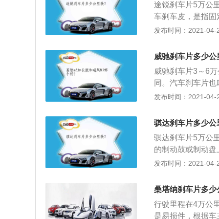
的极限标识已经直
途锐刹车片5万公
况，在更换刹车片
车刹车皮，是指固
受到损坏，此时即
衬片及摩擦衬块承
发布时间：2021-04-26
盘；4、刹车的反
的更换步骤如下：
们需要更深更重地
子，看看制动液页
威驰刹车片多少公
程制动效果明显减
来一些，以防止更
换了。
威驰刹车片3～6
动器所在的车轮。
同。汽车刹车片也
螺栓拆下来，然后
摩擦材料，其中的
发布时间：2021-04-26
观察刹车片是否磨
辆减速的目的。刹
动钳会有很多沙子
舱制动液储液罐的
车时产生异响；5
骐达刹车片多少公
则应该将制动液吸
动钳上面，将新的
骐达刹车片5万公
的刹车片，拆下该
向螺栓，安装完毕
的制动鼓或制动盘
结合套筒将制动钳
板，并进行制动器
生摩擦作用从而达
发布时间：2021-04-26
车感应线拆下来）
好之后进行试车，
车片之前应先打开
的更换；4、由于
动液页面在最高限
涂抹消音膏，防止
桑塔纳刹车片多少
溢出；2、准备好
然后将刹车片装在
行驶里程在4万公
免轮辋刮花；3、
该安装好），旋紧
是易损件，根据车