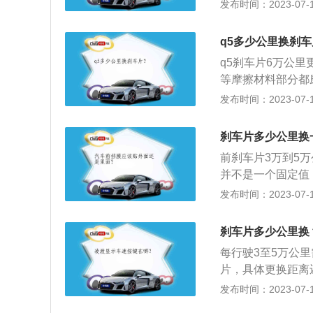
换，这样两边的制
发布时间：2023-07-17
立即更换。因为刹
擦材料部分磨没了
下每行驶5000
过极限。遇到这种
查，不要怕麻烦。
磨损的状态，两边
音时往往刹车盘已
q5多少公里换刹
立即处理。2..
重时需要更换刹车
q5刹车片6万公
盘之间的制动效果
等摩擦材料部分都
顶回。不能用其他
限厚度是7毫米，
发布时间：2023-07-17
死。4.制动蹄片
关资料如下：1、
片的汽车须谨慎行
或制动盘上的摩擦
刹车片多少公里换
用从而达到车辆减
前刹车片3万到5
与刹车碟（鼓）及
并不是一个固定值
将车子停下来。
刹车片是否需要更
发布时间：2023-07-17
一建议及时更换；
刹车片也叫刹车皮
刹车片多少公里换
效果的好坏都是刹
每行驶3至5万公
片，具体更换距离
的制动系统中，刹
发布时间：2023-07-17
性的作用。判断刹