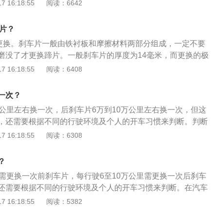
动力才均匀。以下关于刹车片养护方法介绍：1.正常行驶条件
 16:18:55
阅读：6642
车片两侧的极限标识已经直接摩擦刹车盘，证明刹车片已经超
才更换，这样存在很大的安全隐患。生命的脚踏板一定要勤检
公里对制动蹄片检查一次，不仅要检查剩余的厚度，还要检查蹄片
情况，在更换刹车片的同时要配合刹车盘的检查，出现这种声
磨损的程度是否一样，回位是否自如等，发现不正常情况必须
经受到损坏，此时即便更换新的刹车片仍然不能消除响声，严
车片？
更换时要换原厂备件提供的刹车片，只有这样才能使刹车片和刹车
盘。
里更换。刹车片一般由铁衬板和摩擦材料两部分组成，一定不要
最好，磨损最小。3.更换蹄片时必须使用专用工具将制动分泵
磨没了才更换蹄片。一般刹车片的厚度为14毫米，而更换的极
撬棍硬压回，这样易导致制动钳导向螺丝弯曲，使刹车片卡
其中包括3毫米多的铁衬板厚度和近4毫米的摩擦材料厚度。相
 16:18:55
阅读：6408
更换后，需磨合200公里方能达到最佳的制动效果，所以刚换完蹄
汽车刹车片也叫汽车刹车皮，是指固定在与车轮旋转的制动鼓
驶。
材料，其中的摩擦衬片及摩擦衬块承受外来压力，产生摩擦作
一次？
速的目的。2、刹车的工作原理主要是来自摩擦，利用刹车片
万公里左右换一次，后刹车片6万到10万公里左右换一次，但这
轮胎与地面的摩擦，将车辆行进的动能转换成摩擦后的热能，
，还需要根据不同的行驶环境及个人的开车习惯来判断。判断
换的方法：1、新刹车片厚度在1.5厘米左右，如果磨损到3分之
 16:18:55
阅读：6308
2、刹车时发出金属摩擦声，可能是刹车片磨损至最低厚度。
，在汽车的刹车系统中，刹车片是关键的安全零件，所有刹车
？
车片起决定性作用。
里需更换一次前刹车片，每行驶6至10万公里需更换一次后刹车
还需要根据不同的行驶环境及个人的开车习惯来判断。在汽车
车片是关键的安全零件，刹车效果的好坏都是刹车片起着决定
 16:18:55
阅读：5382
车片是否需要更换的方法：1、看厚度：如厚度磨损到小于4至