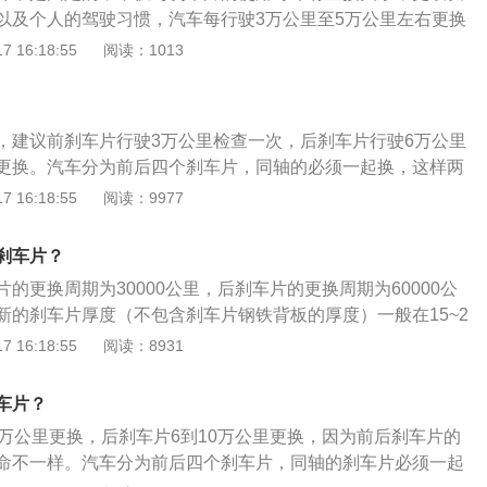
出刹车片的厚度，然后判断是否需要更换。因为刹车片本身的
以及个人的驾驶习惯，汽车每行驶3万公里至5万公里左右更换
系统的效能，当刹车片最薄的那一片厚度低于5毫米的时候，
行驶6万公里至10万公里更换一次后刹车片。汽车行驶3万公里
 16:18:55
阅读：1013
好是4个轮的刹车片同时更换。
片，行驶6万公里左右，检查后刹车片，需要养成定期检查、
判断刹车片是否需要更换的方法：1、看厚度。一般新的刹车
米左右，如果磨损到三分之一，也就是厚度小于5毫米时，建议及
，建议前刹车片行驶3万公里检查一次，后刹车片行驶6万公里
音。如果刹车时发出金属摩擦声，这可能是刹车片磨损至最低
更换。汽车分为前后四个刹车片，同轴的必须一起换，这样两
的极限标识触碰摩擦到刹车盘发出异响，需要及时更换；3、
。前后刹车片的磨损程度和使用寿命在很多时候是不一样的，
 16:18:55
阅读：9977
会有刹车磨损提示，如果刹车片磨损过多，会使传感线触碰到
，前刹车片受到的制动力会比较大，往往磨损程度会更大，使
变化，从而产生电流，检测到信号，仪表盘上会有刹车片报警
刹车片寿命为2-4万公里，后刹车片的使用寿命为6-10万公
觉。如果感觉刹车踏板踩踏感轻了，或感觉刹车吃力、刹不住
刹车片？
驾驶习惯不同的原因，需要在3万公里就检查一下前刹车片，6
磨损严重，厚度不够，也需要及时更换。刹车片是刹车系统中
的更换周期为30000公里，后刹车片的更换周期为60000公
片。在通常情况下一副全新的刹车片的厚度在1.5cm左右，随
着汽车行驶里程的增加，刹车片也会不断磨损，在刹车片磨损
新的刹车片厚度（不包含刹车片钢铁背板的厚度）一般在15~2
厚度会逐渐变薄。当肉眼观察刹车片厚度约0.5cm左右时，就
需要更换了，否则会影响汽车的制动距离和行驶安全性。刹车
观察刹车片厚度已经仅剩原先1/3厚度(约5mm)左右时，车主就
 16:18:55
阅读：8931
。如果刹车时发出金属摩擦声，这可能是刹车片磨损至最低厚
需要定期更换的，不过刹车盘的使用寿命要比刹车片更长一
随时准备更换，通常在小于3mm左右厚度时需要立即更换。每
极限标识触碰摩擦到刹车盘发出异响，需要及时更换。如果感
有一个突起的标志，这个标志的厚度在两三毫米左右，这也是
轻了，或感觉刹车吃力、刹不住车时，表明刹车片磨损严重，
车片？
极限，如果刹车片厚度已经与此标志平行，则必须要进行更
及时更换。正常行驶情况下，每5000公里左右就要对刹车片进
5万公里更换，后刹车片6到10万公里更换，因为前后刹车片的
在刹车片过薄时仪表手刹灯位置会有所提示，相对自检就方便
要检查剩余的厚度，还要检查刹车片的磨损状态，两边磨损的
命不一样。汽车分为前后四个刹车片，同轴的刹车片必须一起
果在轻点刹车的同时伴随有“铁蹭铁”的丝丝声，此时刹车片必须
位是否正常等。如果发现不正常情况必须立即处理，不要等摩