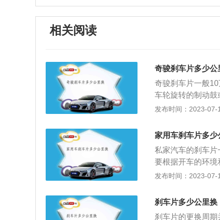
相关阅读
奇骏刹车片多少公
奇骏刹车片一般1
车轮旋转的制动鼓
压力，产生摩擦作
发布时间：2023-07-17
和摩擦块构成。下
的刹车片制动力矩
家用车刹车片多少
则制动距离过长；
私家汽车的刹车片
行驶或紧急制动时
要根据开车的环境
括制动感觉、噪音
护，平时要做预见
发布时间：2023-07-17
重，那么有可能在
经常使用急刹车，
刹车片多少公里换
养更换项目可能存
刹车片的更换周期