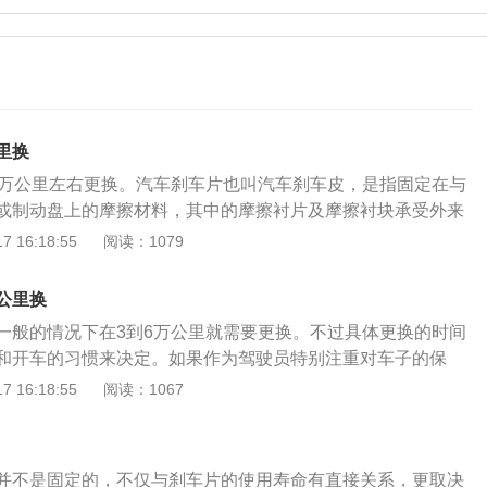
里换
0万公里左右更换。汽车刹车片也叫汽车刹车皮，是指固定在与
或制动盘上的摩擦材料，其中的摩擦衬片及摩擦衬块承受外来
用从而达到车辆减速的目的。刹车片一般由钢板、粘接隔热层
 16:18:55
阅读：1079
面是刹车片的选用方法：1、看摩擦系数，摩擦系数决定基本
，太高会造成制动过程中的车轮抱死、方向失控和烧片，太低
公里换
2、看安全性，刹车片在制动时会产生瞬时高温，尤其在高速
一般的情况下在3到6万公里就需要更换。不过具体更换的时间
，高温状态下，摩擦片摩擦系数会下降；3、看是否舒适，包
和开车的习惯来决定。如果作为驾驶员特别注重对车子的保
、粉尘、冒烟、异味等，是摩擦性能的直接体现。
性的驾驶车辆，很少使用急刹车，刹车片磨损的也不是很严
 16:18:55
阅读：1067
行驶6到8万公里才需要更换刹车片。如果平时开车非常随意，
很可能驾驶2万多公里就需要更换刹车片了。刹车片和其他保
在一些不同的地方，是否更换刹车片要进行准确的量化。使用
并不是固定的，不仅与刹车片的使用寿命有直接关系，更取决