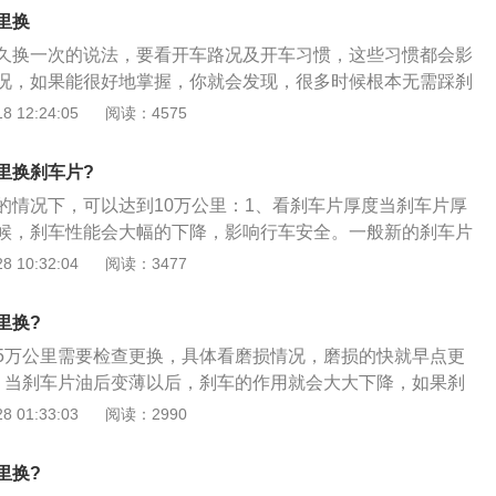
时更换；2、听声音：如刹车时刹车片两侧的极限标识触碰摩擦
里换
响，需要及时更换；3、看提示：刹车片磨损过多会使传感线
久换一次的说法，要看开车路况及开车习惯，这些习惯都会影
致电阻变化产生电流，检测到信号后仪表盘上会有刹车片报警
况，如果能很好地掌握，你就会发现，很多时候根本无需踩刹
得好的情况下，可以达到10万公里。其实，刹车片的使用寿命
 12:24:05
阅读：4575
的时间或者是公里数来界定是非常不容易的，因为一些人为因
素都会或多或少的对刹车片的使用期限造成影响。不过我们可
里换刹车片?
况来判断是否有更换刹车片的需要：这其中之一就是靠听觉，
的情况下，可以达到10万公里：1、看刹车片厚度当刹车片厚
踩刹车的同时还听到了咝咝声就说明我们需要更换刹车片了；
候，刹车性能会大幅的下降，影响行车安全。一般新的刹车片
们的感知力，感力度，当我们发觉踩刹车的感觉很吃力，不如
左右，当刹车片磨损到只剩0.5cm的时候，你就要增加自检的频率
 10:32:04
阅读：3477
我们就必须要更换刹车片了，如若不然，可能会造成很严重的
到只有0.3cm的时候你一定要及时地更换，这是刹车盘最薄更
后一个则是凭借我们的眼睛了，看厚度，一般情况下，一个新
，分分钟出车祸；2、行车电脑提示更换一般汽车仪表盘上有
有1.5厘米，当我们发现刹车片的厚度小于0.5厘米的时候，
里换?
灯亮起的时候就是提醒你检查刹车片，但警示灯亮说明已经到
片的时候了。不过其实现在有的汽车本身就自带刹车片的报警
5万公里需要检查更换，具体看磨损情况，磨损的快就早点更
须立刻检查。所有车都有这种警示系统，但有的是直接感应刹
担心换刹车片的事情了，为车主提供了很大的便利。
、当刹车片油后变薄以后，刹车的作用就会大大下降，如果刹
则是刹车片已经完全磨完，刹车液极端下降才会使警示灯亮
0.3cm厚度左右的时候，就需要及时更换刹车片；2、更换刹车
 01:33:03
阅读：2990
车盘多为铁质，长时间停放后特别是在阴雨天容易出现锈迹，
更换太过粗糙的刹车片，因为粗糙的刹车片会在行驶的过程
伴随有丝丝声，这个声音会在行驶一段时间踩几脚刹车后消
甚至方向失控的情况；3、如果是过于光滑的刹车片，则会让
间后并没有好转，此时刹车片必须立即更换。因为刹车片两侧
里换?
刹车距离也会被随之拉长。