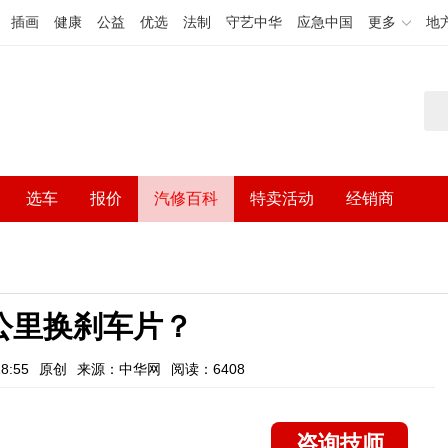
插画
健康
公益
优选
法制
守艺中华
应急中国
更多
地
选车
报价
汽修百科
特卖活动
经销商
公里换刹车片？
8:55
原创
来源：中华网
阅读：6408
咨询技师