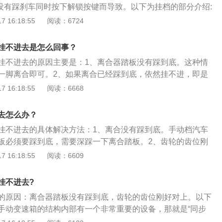
车没有踩刹车同时按下解锁按键而导致。以下为挂档的部分介绍:
发动机与变速器之间，是汽车传动系中直接与发动机相联系的
变速箱控制，变速箱主要有两种，一种是手动挡变速箱，另一种
 16:18:55
阅读：6724
器与发动机曲轴的飞轮组安装在一起，是发动机与汽车传动系
2.手动挡车型和自动挡车型的挡位表示不同，一般手动挡车型
力的部件。汽车从起步到正常行驶的整个过程中，驾驶员可根
主要有1挡、2挡、3挡、4挡、5挡、R挡。3.自动挡车型使用
，使发动机和传动系暂时分离或逐渐接合，以切断或传递发动
挂不进去是怎么回事？
一般是挡位的开头字母。自动挡车型比手动挡车型的优势在于
动力。
挂不进去的原因主要是：1、离合器踏板没有踩到底。这种情
简单，换挡的时候不需要脚踩离合器就可以进行换挡，非常的
一脚离合即可。2、如果离合已经踩到底，依然挂不进，即是
上。解决方法是：1挡、2挡、3挡随便挂一个挡位，让齿轮转
 16:18:55
阅读：6668
倒挡即可。扩展内容：1、同步器是指变速器在进行换挡操作
向低挡的换挡很容易产生轮齿或花键齿间的冲击。为了避免齿
去怎么办？
步器。2、其主要由接合套、同步锁环等组成，主要是依靠摩
挂不进去的具体解决方法：1、离合没有踩到底。手动档汽车
板必须要踩到底，需要深踩一下离合踏板。2、齿轮的齿位刚
，挂不进倒档。要把档位重新挂入前进档，然后再尝试挂倒档
 16:18:55
阅读：6609
出现故障。上面两个方法不能解决问题，汽车的变速箱就很有
车变速箱出现问题时，建议到4s店进行处理，需要维修费用可
挂不进去?
时间可能较长。
的原因：离合器踏板没有踩到底，齿轮的齿位刚好对上。以下
手动变速箱的结构内部有一个非常重要的设备，那就是“同步
步器，把一个慢速旋转的齿轮强行塞入一个高速旋转的齿轮中，