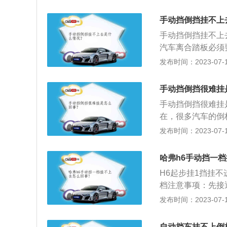
不进了。解决这个
流动性是很慢的，
拧动一下，然后再
手动挡倒挡挂不上
油的粘度变大之后
档向低球很容易引
法运作。要是热车
手动挡倒挡挂不上
设置同步器。同步
恢复良好，就可以
汽车离合踏板必须
的是惯性同步器，
这个问题了；2、
发布时间：2023-07-17
同步。
以在挂倒挡时，可
不进倒挡。这种情
手动挡倒挡很难挂
可。在换挡时，从
手动挡倒挡很难挂
步器的作用就是避
在，很多汽车的倒
主要通过摩擦的方
的齿位刚好对上，
发布时间：2023-07-17
位重新挂入一个前
就是同步器是什么
哈弗h6手动挡一
键齿间造成冲击，
H6起步挂1挡挂不
档注意事项：先接
是挂到N档上，再
发布时间：2023-07-17
弗H6手动挡使用
模式让驾驶员可以
自动挡车挂不上倒