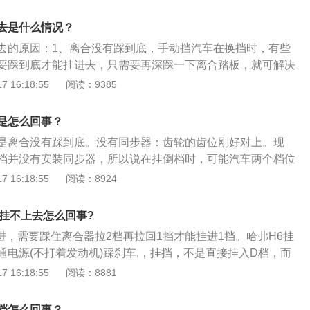
问题的方法很简单，1挡、2挡、3挡随便挂一个挡位，被齿轮
并且冬天的气温低，导致其流动性就更加慢更加差了。变速箱
挂倒挡就行了。2、变速度器在进行球用的时候，尤其是由高
去是什么情况？
就会使得变速箱的换挡阻力变大，变速箱油比较粘稠就没有办
起轮齿或花键齿间的冲击。为了避免齿的冲击，在球装置中都
之后，变速箱油还有机油就会上升到一定的温度，流动性就会
去的原因：1、离合没有踩到底，手动挡汽车在换挡时，有些
器有常压式和惯性式两种，目前大部分同步式变速度器上采用
正常工作了。
要踩到底才能挂进去，只需要再深踩一下离合踏板，就可解决
他主要由接合部、同步锁环等组成，主要是靠摩擦群作用实现
齿轮的齿位刚好对上，很多汽车的倒挡并没有安装同步器，所
 16:18:55
阅读：9385
能汽车两个挡位的齿位刚好对上，挡位就会卡住，自然也就挂
况下，只要把挡位重新挂入一个前进挡，然后再尝试挂倒挡即
是怎么回事？
高挡位换到低挡位时，很容易对轮齿或花键齿间造成冲击，同
是离合没有踩到底。没有同步器：齿轮的齿位刚好对上。现
免这种冲击。同步器的主要组成部分有接合套、同步锁环等，
档并没有安装同步器，所以说在挂倒档时，可能汽车两个档位
式实现同步效果。
档位就会卡住，自然也就挂不进倒档。这种情况下，只要把档
 16:18:55
阅读：8924
进档，然后再尝试挂倒档即可。同步器：补充一个知识点，也
东西。在换档时，从高档位换到低档位时，很容易对轮齿或花
档挂不上去怎么回事?
而同步器的作用就是避免这种冲击。
进，需要踩住离合器拉2档再拉回1挡才能挂进1挡。哈弗H6挂
通电源(不打着发动机)踩刹车,，挂挡，不是直接挂入D档，而
点火，之后由N档挂入D档，松手刹、，抬脚刹车、起步。，哈
 16:18:55
阅读：8881
技巧：哈弗H6的手动换挡模式只需要将档位切换到M档即可。该
在1到4档内以手动方式选择合适的档位，使汽车像装用了手动
档怎么回事？