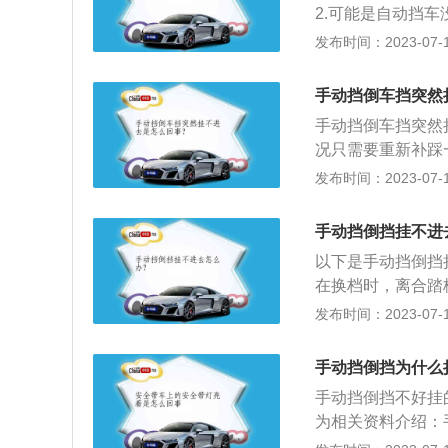
2.可能是自动挡
置：离合器安装在
1.汽车的挡位由
发布时间：2023-07-17
总成件。通常离合
是自动挡变速箱。
之间切断和传递动
用数字来代表挡位，
据需要操纵离合器
手动挡倒车挡突然
字母来表示挡位，
机向传动系输出的
手动挡倒车挡突然
其操作方式比较的
况只需要重新补踩
方便快捷。
齿轮的齿位刚好对
发布时间：2023-07-17
动一下，然后再挂
时，尤其是从高挡
手动挡倒挡挂不进
间冲击，便有了同
以下是手动挡倒挡
擦作用实现同步。
在换档时，离合踏
好对上。档位卡住
发布时间：2023-07-17
即可。3、变速箱
可能出现问题。汽
手动挡倒挡为什么
能较高，而且维修
手动挡倒挡不好挂
为相关资料介绍：
器”。如果没有同