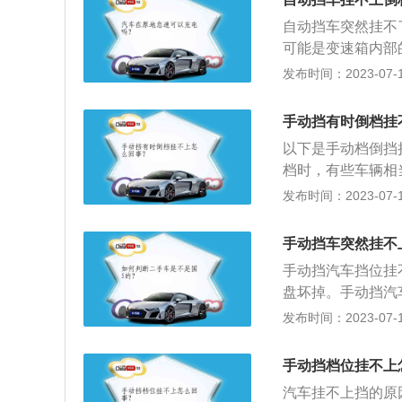
变速器一样行驶，
自动挡车突然挂不
可能是变速箱内部
现了故障导致。挂
发布时间：2023-07-17
能，变速杆可绕自
形工作面磨掉，变
手动挡有时倒档挂
对于前者，通过维
以下是手动档倒挡
器不能彻底分离，
档时，有些车辆相
或更换部分离合器
合踏板，就可解决
发布时间：2023-07-17
能是拨叉有松动、
有安装同步器，在
而拨叉的运动不到
卡住，自然也就挂
行检查、维修，必
手动挡车突然挂不
档即可。3、变速
手动挡汽车挡位挂
么车辆的变速器就
盘坏掉。手动挡汽
理。
可；2、把离合器
发布时间：2023-07-17
绍：1、含义：位
在飞轮的后平面上
手动挡档位挂不上
轴上的装置。2、
汽车挂不上挡的原
变速箱暂时分离和