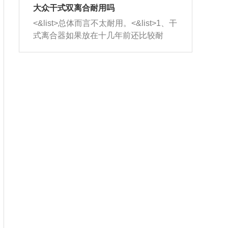
室，最后形成废气排出，就可以让三元
无法制作，需要将车辆送到修理厂或4s
造成烧机油。<&list>3、机油粘度。使用
大众干式双离合耐用吗
催化器得到清洗，排气管堵塞的情况就
店；<&list>2.车辆半轴套管防尘罩破
机油粘度过小的话，同样会有烧机油现
<&list>总体而言不太耐用。<&list>1、干
能够得到解决。
裂，破裂后会出现漏油现象，使半轴磨
象，机油粘度过小具有很好的流动性，
式离合器如果放在十几年前还比较耐
损严重，磨损的半轴容易损坏，产生异
容易窜入到气缸内，参与燃烧。<&list>
用，但是由于现在的汽车发动机动力输
响；<&list>3.稳定器的转向胶套和球头
4、机油量。机油量过多，机油压力过
出越来越高，使得干式离合器散热不足
老化，一般是使用时间过长造成的。解
大，会将部分机油压入气缸内，也会出
的缺陷也逐渐暴露出来。<&list>2、由于
决方法是更换新的质量好的转向橡胶套
现烧机油。<&list>5、机油滤清器堵塞：
干式双离合的工作环境暴露在空气中，
和球头。
会导致进气不畅，使进气压力下降，形
而离合器的散热也是通离合器罩上面的
成负压，使机油在负压的情况下吸入燃
几个小孔来进行散热。但是在行驶过程
烧室引起烧机油。<&list>6、正时齿轮或
中变速箱需要换挡，就不得不使得离合
链条磨损：正时齿轮或链条的磨损会引
器频繁工作。<&list>3、长时间的低速行
起气阀和曲轴的正时不同步。由于轮齿
驶以及过于频繁的启停，导致离合器的
或链条磨损产生的过量侧隙，使得发动
温度不断升高，而低速行驶时空气流动
机的调节无法实现：前一圈的正时和下
效率不高，无法将离合器中的热量有效
一圈可能就不一样。当气阀和活塞的运
的带走，导致离合器内部的温度不断升
动不同步时，会造成过大的机油消耗。
高，加速离合器的磨损。
解决方法：更换正时齿轮或链条。<&list
>7、内垫圈、进风口破裂：新的发动机
设计中，经常采用各种由金属和其他材