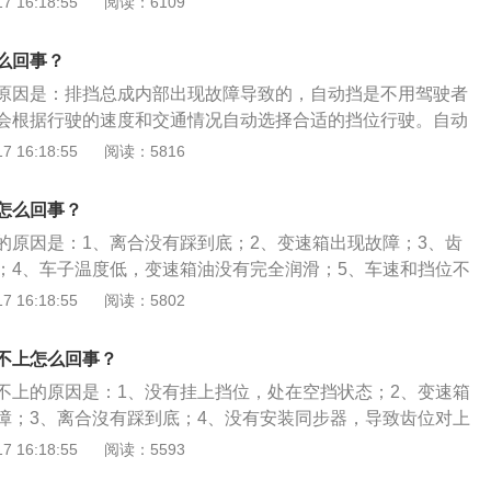
 16:18:55
阅读：6109
现象。同步器的作用就是在换挡动作发生时，将即将换入挡位
和输出端齿轮速度同步的状态，这样换挡时候就不会存在打齿
么回事？
挂进档。
原因是：排挡总成内部出现故障导致的，自动挡是不用驾驶者
会根据行驶的速度和交通情况自动选择合适的挡位行驶。自动
1、P挡是停车挡；2、R挡是倒车挡；3、N挡是空挡；4、D挡
 16:18:55
阅读：5816
挡是运动模式；6、L挡是低速挡。自动挡起步的步骤是：1、驾
，直接按下启动键；2、踩下刹车，按下启动键进行点火启
怎么回事？
，原地热车；4、再次踩下刹车，挂D挡；5、松开手刹缓慢放开
的原因是：1、离合没有踩到底；2、变速箱出现故障；3、齿
；4、车子温度低，变速箱油没有完全润滑；5、车速和挡位不
用手动换挡机械式变速器调节车速的汽车，其是用手拨动变速
 16:18:55
阅读：5802
齿轮啮合位置，改变传动比，达到变速的目的。手动挡的车挡
挡是起步挡：用于车辆起步；2、2挡是通过挡：用于通过复杂路
不上怎么回事？
；3、3挡是过渡挡：用于城市道路中的低速行驶；4、4挡是行
不上的原因是：1、没有挂上挡位，处在空挡状态；2、变速箱
间的高速行驶；5、5挡是高速挡：用于高速公路长途行驶。
障；3、离合沒有踩到底；4、没有安装同步器，导致齿位对上
有放下，处在手动制动状态。手动挡的起步步骤是：1、汽车点
 16:18:55
阅读：5593
器踏板踩踏到底，使离合器彻底分离；2、将变速器挡位挂到