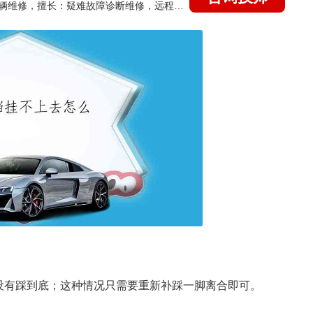
国家认证的汽车维修技师，15年德美日等各系车辆维修，擅长：疑难故障诊断维修，远程维修技术指导
没有踩到底；这种情况只需要重新补踩一脚离合即可。