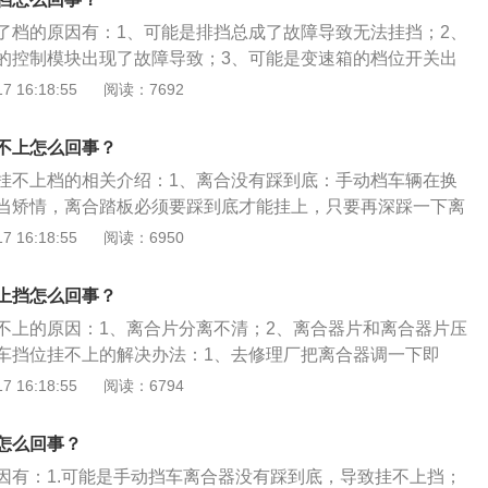
而又不必像手动变速器那样换档时必须踩离合器踏板。
了档的原因有：1、可能是排挡总成了故障导致无法挂挡；2、
的控制模块出现了故障导致；3、可能是变速箱的档位开关出
不上挡事项：1、可能是变速杆定位球头的定位零件失去功
 16:18:55
阅读：7692
身轴线随意转动，无法准确控制挡位；也可能是变速杆下端球
速杆不能控制拨叉或拨头的拨槽，使挂挡和摘挡都不能实现。
不上怎么回事？
修来排除故障；对于后者，必须更换变速杆；2、可能是离合
挂不上档的相关介绍：1、离合没有踩到底：手动档车辆在换
而变速器的换挡机构工作正常。这种故障可以通过调整离合器
当矫情，离合踏板必须要踩到底才能挂上，只要再深踩一下离
零件，使离合器有合适的自由间隙和分离间隙来排除；3、可
这一问题。2、齿轮的齿位刚好对上：非常多车辆的倒档并没
 16:18:55
阅读：6950
拨叉弯曲变形严重或磨损严重。这时变速杆的运动已经到位，
挂倒档时，可能车辆两个档位的齿位刚好对上，档位那么就会
位，造成严重撞击且挂不上挡。这种情况应该打开变速器盖进
不进倒档。只需把档位从新挂入一个前进档，然后在尝试挂倒
要时更换拨叉。
上挡怎么回事？
器出现故障问题：假如上面说的两个方法不可以解决问题，那
不上的原因：1、离合片分离不清；2、离合器片和离合器片压
很有可能出来问题车辆变速器出来问题时，提倡到4s店进行处
车挡位挂不上的解决办法：1、去修理厂把离合器调一下即
的摩擦片换掉，重新换一个新的摩擦片。以下是离合器的介
 16:18:55
阅读：6794
于发动机和变速箱之间的飞轮壳内，用螺钉将离合器总成固定
，是把汽车或其他动力机械的引擎动力以开关的方式传递至车
怎么回事？
作用：驾驶员可根据需要踩下或松开离合器踏板，使发动机与
因有：1.可能是手动挡车离合器没有踩到底，导致挂不上挡；
逐渐接合，以切断或传递发动机向变速器输入的动力。3、位