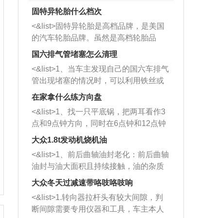
固特异轮胎什么档次
<&list>固特异轮胎是高档品牌，是美国
的汽车轮胎品牌。虽然是高档轮胎品
牌，但是中高低端的轮胎都有生产，这
国六排气管堵塞怎么清理
也是为了更好的开拓市场。
<&list>1、当车主发现自己的国六车排气
管出现堵塞的情况时，可以利用铁丝或
者是细棍，直接将杂物给取出来，如果
在家拿什么练方向盘
堵塞情况比较严重，也可以采取应急措
<&list>1、找一只平底锅，把两耳看作3
施。 <&list>2、直接利用木棍将所有的
点和9点钟方向，同时在6点钟和12点钟
杂物推到排气管里面的位置处，然后将
方向做一个标记。 <&list>2、双手握住
三元催化器拆解开，就可以将堵塞的东
大众1.8t发动机烧机油
平底锅两耳，然后往左打半圈、一圈、
西取出来。但如果是因为积碳过多引起
<&list>1、前后曲轴油封老化：前后曲轴
一圈半的练习，往右同样也要打相同的
的堵塞，就需要将三元催化器泡在草酸
油封与油大面积且持续接触，油的杂质
圈数。 <&list>3、最后强调要反复练
中进行清洗。 <&list>3、也可以利用清
和发动机内持续温度变化使其密封效果
习，这样就可以形成肌肉记忆，在真实
大众冬天过减速带咯吱咯吱响
洗剂对堵塞的情况得到解决，将清洗剂
逐渐减弱，导致渗油或漏油。<&list>2、
驾驶车辆时，不需要记忆也能打好方
放在燃油箱中，与燃油混合后，车辆启
<&list>1.转向器拉杆头有较大间隙，判
活塞间隙过大：积碳会使活塞环与缸体
向。
动时，就可以和汽油一起进入到燃烧
断间隙需要专用仪器和工具，车主本人
的间隙扩大，导致机油流入燃烧室中，