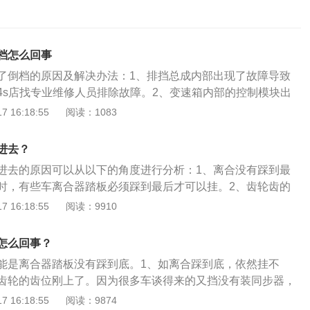
档怎么回事
了倒档的原因及解决办法：1、排挡总成内部出现了故障导致
4s店找专业维修人员排除故障。2、变速箱内部的控制模块出
要去4s店找专业维修人员进行维修检测。3、变速箱的档位开
 16:18:55
阅读：1083
。需要更换变速箱的档位开关。4、倒档没有挂，及时挂上倒
灵。这种事就需要去4s店让专业人员来处理6、变速箱根据齿轮
进去？
挡。如果自动挡车辆不能挂档，可能是变速箱中控制倒档的档
进去的原因可以从以下的角度进行分析：1、离合没有踩到最
箱中控制倒档的齿轮。7、离合器轴承脱落，离合器润滑不
时，有些车离合器踏板必须踩到最后才可以挂。2、齿轮齿的
重，会导致倒档挂不上。需要及时去4s店或修理厂进行专业的
于许多汽车的倒车档没有安装同步器，所以当挂倒车档时，汽
 16:18:55
阅读：9910
车辆电瓶处在亏电状态，会导致挂不上档。车主可以检查一下
轮可能正好匹配，并且挡位被卡住，不能挂上倒车档。3、传
光，按一下喇叭有没有平时那么响，如果仪表盘上没有灯光，
车的变速箱产生问题的可能性很高。汽车变速箱发生问题时，
就说明电瓶出现在亏电状态。需要给电池进行充电修复就可以
怎么回事？
，必要的修理费用可能高，修理时间可能长。
挡位锁锁住了，可能是车主锁住忘记开锁了，也有可能是不小
能是离合器踏板没有踩到底。1、如离合踩到底，依然挂不
。车辆的换挡杆旁边会有一个shiftlock的按钮，只要按一
齿轮的齿位刚上了。因为很多车谈得来的又挡没有装同步器，
位锁了。10、在冬天的时候，很容易出现冷车挡位挂不进，但
倒挡的时候，刚刚两个齿轮的齿位置对位卡不进又雨伞，就挂
 16:18:55
阅读：9874
以挂进挡位的情况。这是因为冷车的时候，机油跟变速箱油的