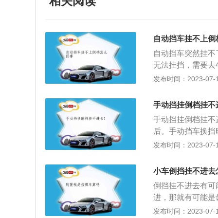
相关阅读
自动挡车挂不上倒
自动挡车突然挂不
无法挂挡，需要去
现了故障导致，需
发布时间：2023-07-17
关出现了故障导致
挡。5、自动挡失
手动挡挂倒档挂不
啮合比的变化来换
手动挡挂倒档挂不
位损坏。更换变速
后。手动挡车换挡
足，离合器磨损严
位置正好合适。由
发布时间：2023-07-17
检查和维修。8、
车的两个挡位的齿
仪表盘上有没有灯
输发生了故障。汽
喇叭没有平时响，
小车倒挡挂不进去
建议在4s店处理
解决了；9、车辆
倒挡挂不进去有可
心碰到挡位锁的开关
进，那就有可能是
下，就能够解锁挡
所有的总有率你挂
发布时间：2023-07-17
是热完车之后就可