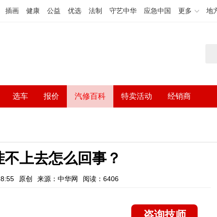
插画
健康
公益
优选
法制
守艺中华
应急中国
更多
地
选车
报价
汽修百科
特卖活动
经销商
挂不上去怎么回事？
8:55
原创
来源：中华网
阅读：6406
咨询技师