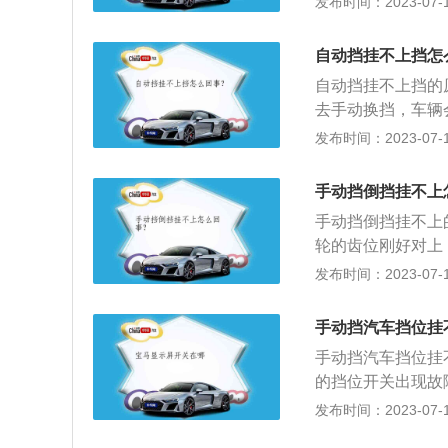
发布时间：2023-07-17
肯定会发生打齿的
的齿轮转速提升至
自动挡挂不上挡怎
现象。就可以轻松
自动挡挂不上挡的
去手动换挡，车辆
挡的挡位分别为：
发布时间：2023-07-17
是前进挡；5、S
驶员坐到驾驶座后
手动挡倒挡挂不上
动；3、松开脚刹
手动挡倒挡挂不上
脚刹起步即可。
轮的齿位刚好对上
匹配。手动挡是采
发布时间：2023-07-17
杆改变变速器内的
位分别是：1、1
手动挡汽车挡位挂
面和处理复杂情况
手动挡汽车挡位挂
车挡：用于较长时
的挡位开关出现故
齿轮；5、手刹没
发布时间：2023-07-17
火后用左脚将离合