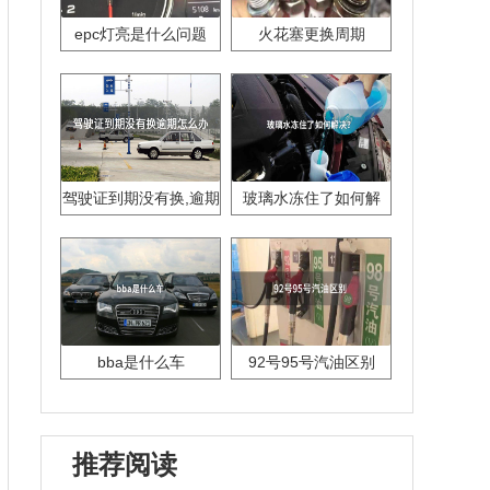
epc灯亮是什么问题
火花塞更换周期
驾驶证到期没有换,逾期
玻璃水冻住了如何解
怎么办??
决？
bba是什么车
92号95号汽油区别
推荐阅读