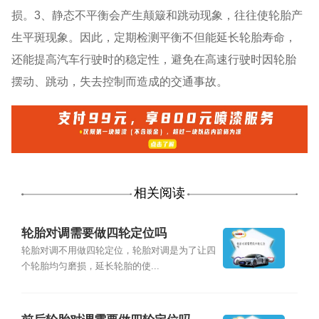
损。3、静态不平衡会产生颠簸和跳动现象，往往使轮胎产
生平斑现象。因此，定期检测平衡不但能延长轮胎寿命，
还能提高汽车行驶时的稳定性，避免在高速行驶时因轮胎
摆动、跳动，失去控制而造成的交通事故。
相关阅读
轮胎对调需要做四轮定位吗
轮胎对调不用做四轮定位，轮胎对调是为了让四
个轮胎均匀磨损，延长轮胎的使...