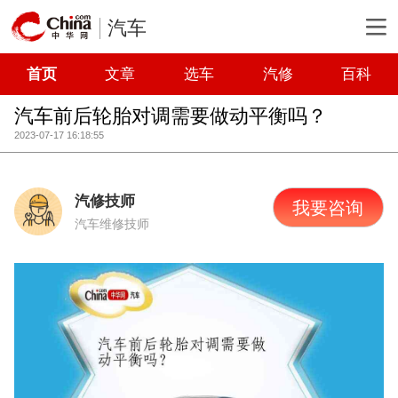
汽车
首页
文章
选车
汽修
百科
汽车前后轮胎对调需要做动平衡吗？
2023-07-17 16:18:55
汽修技师
我要咨询
汽车维修技师