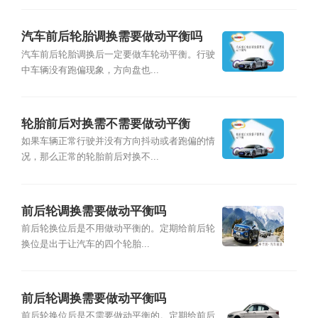
汽车前后轮胎调换需要做动平衡吗
汽车前后轮胎调换后一定要做车轮动平衡。行驶
中车辆没有跑偏现象，方向盘也...
轮胎前后对换需不需要做动平衡
如果车辆正常行驶并没有方向抖动或者跑偏的情
况，那么正常的轮胎前后对换不...
前后轮调换需要做动平衡吗
前后轮换位后是不用做动平衡的。定期给前后轮
换位是出于让汽车的四个轮胎...
前后轮调换需要做动平衡吗
前后轮换位后是不需要做动平衡的。定期给前后