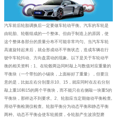
汽车前后轮胎调换后一定要做车轮动平衡。汽车的车轮是
由轮胎、轮毂组成的一个整体。但由于制造上的原因，使
这个整体各部分的质量分布不可能非常均匀。当汽车车轮
高速旋转起来后，就会形成动不平衡状态，造成车辆在行
驶中车轮抖动、方向盘震动的现象。以下是关于车轮动平
衡的相关资料：1、在轮毂两边同时敲上与数值对应重量的
平衡块（一个带扣的小锡块，上面标好了重量），但要注
意的是，比如左右分别显示10、15，就应同时在左右分别
敲上重10和15的两个平衡块，而不能只在右侧敲一块重5的
平衡块，那样达不到要求。2、轮胎应当定期做动平衡检查,
用动平衡检测仪检查。轮胎平衡分为动态平衡和静态平衡
两种。动态不平衡会使车轮摇摆，令轮胎产生波浪型磨