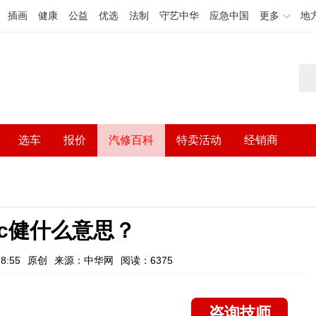
插画
健康
公益
优选
法制
守艺中华
应急中国
更多
地
选车
报价
汽修百科
特卖活动
经销商
c健什么意思？
8:55
原创
来源：中华网
阅读：6375
咨询技师