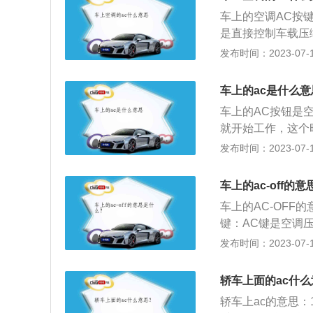
热量吹到车内，基
车上的空调AC按键是
作时，压缩机吸入
是直接控制车载压
度和压力升高，并
关，这时机动车辆
发布时间：2023-07-17
递给经过冷凝器的
无法制冷。汽车空
度和压力降低，并
打开，将出风口调
发器的车内空气的
车上的ac是什么意
调已经完全开启，
环。这样，通过制
车上的AC按钮是
的降低车内的温度
气中，使车内空气
就开始工作，这个
打开车辆的内循环
速的时候，必须关
制冷正在运行工作
发布时间：2023-07-17
的温度降低，降低
5、6度就可以了
动还是自动空调都
辆内外的空气得到
果开冷气，可把出
光线传感器和多个
车上的ac-off的
源，而达到空调最
动调节风量、自动
车上的AC-OFF
出风口的风量，温
键：AC键是空调压
的天气下，需要打
要开AC键。2、
发布时间：2023-07-17
用空调暖风时，A
中大量的热量而形
动力损耗，所以在
荷，要耗费一定量
风产生任何影响。
轿车上面的ac什
量：当发动机的冷
轿车上ac的意思
成暖风。