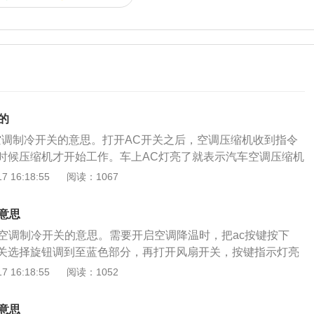
的
空调制冷开关的意思。打开AC开关之后，空调压缩机收到指令
时候压缩机才开始工作。车上AC灯亮了就表示汽车空调压缩机
的意思。现在的汽车空调分为手动空调和自动空调，无论是手
 16:18:55
阅读：1067
是有AC键的。自动空调只需要设置好需要的温度，它就能根据
车内温度传感器自动选择和打开或关闭各不同位置出风口、自
意思
打开、关闭AC开关，保证车内恒温，非常舒适。而手动空调，
载空调制冷开关的意思。需要开启空调降温时，把ac按键按下
度都需要自己调节，一般车内是不会达到恒温的。在夏天炎热
关选择旋钮调到至蓝色部分，再打开风扇开关，按键指示灯亮
开AC键，这时车内的压缩机就会启动工作，吹出冷风。冬季使
压缩机开始工作，冷风在出风口吹出。需要开暖风时，把温度
 16:18:55
阅读：1052
C灯亮对制热没有任何帮助，反而会因压缩机运转产生不必要的
色部分，打开风扇开关就有暖风吹出来，不需要再按ac键。汽
北方冬季使用空调暖风时完全可以将其AC关闭，不会对空调暖
机没有关系，暖气是由汽车的散热水箱提供，再通过鼓风机把
意思