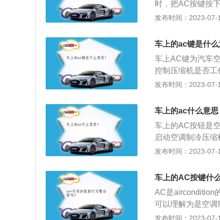
时，把AC按键按
关，按键指示灯亮
发布时间：2023-07-17
需要开暖风时，把
来，不需要再按A
车上的ac键是什
箱提供，再通过鼓
车上AC键为汽车空调
键。
控制压缩机是否工
控制的离合器，当
发布时间：2023-07-17
的皮带轮只是空转
工作，也就是说当
车上的ac什么意思
冷风，比如在炎热
车上的AC按钮是
关旋至蓝色部分，
启动空调制冷压缩
要将该键按下然后
键，这时车内的压
发布时间：2023-07-17
差自动调整车内温
毫关系，制热的热
要制热，此时就不
是由汽车的散热水
车上的AC按键什
到车内，基本没有
AC是aircond
A/C灯亮对制热
可以理解为是空调
以在北方冬季使用
油耗增加。现在的
发布时间：2023-07-17
影响。