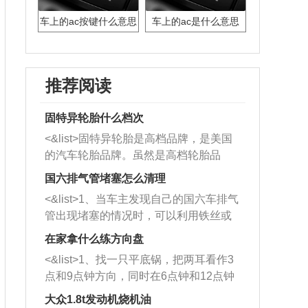
车上的ac按键什么意思
车上的ac是什么意思
推荐阅读
固特异轮胎什么档次
<&list>固特异轮胎是高档品牌，是美国
的汽车轮胎品牌。虽然是高档轮胎品
牌，但是中高低端的轮胎都有生产，这
国六排气管堵塞怎么清理
也是为了更好的开拓市场。
<&list>1、当车主发现自己的国六车排气
管出现堵塞的情况时，可以利用铁丝或
者是细棍，直接将杂物给取出来，如果
在家拿什么练方向盘
堵塞情况比较严重，也可以采取应急措
<&list>1、找一只平底锅，把两耳看作3
施。 <&list>2、直接利用木棍将所有的
点和9点钟方向，同时在6点钟和12点钟
杂物推到排气管里面的位置处，然后将
方向做一个标记。 <&list>2、双手握住
三元催化器拆解开，就可以将堵塞的东
大众1.8t发动机烧机油