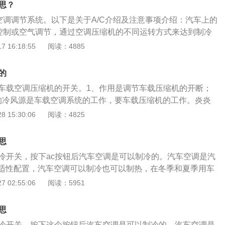
思？
/C开关，将循环模式设置为内循环即可。汽车上的A/C的注意事
是空调调节系统。以下是关于A/C介绍及注意事项介绍：汽车上的
一定要开A/C，否则吹出来的风也不是冷气。要想夏天车内温
气控制或空气调节，通过空调压缩机的不同运转方式来达到制冷
，可以调节出风口的位置，根据空气对流原理，热气是向上
冷和制暖的双重含义。按下A/C按钮后，空调开始按照设定温
 16:18:55
阅读：4885
。应该把空调出风口对着斜上方，利用热气上升冷气下降的规
空调压缩机会启动。如果汽车在户外长时间暴晒，那么正确的
的过程中，可以给车内迅速地降温，同时注意在空调出风口前
车窗，打开空调的外循环模式，将车内的热气排出，等待几分
装饰品，会影响空调的制冷效果。
的
/C开关，将循环模式设置为内循环即可。汽车上的A/C的注意事
是车载空调压缩机的开关。1、作用是调节车载压缩机的开断；
一定要开A/C，否则吹出来的风也不是冷气。要想夏天车内温
的冷风源是车载空调系统的工作，要车载压缩机的工作。炎炎
，可以调节出风口的位置，根据空气对流原理，热气是向上
键，这时车里的压缩机便会开始工作，吹出冷空气。冬季使用空
 15:30:06
阅读：4825
。应该把空调出风口对着斜上方，利用热气上升冷气下降的规
对制热没有帮助，相反会因压缩机运转产生没必要的功率损失。
的过程中，可以给车内迅速地降温，同时注意在空调出风口前
冬天应用空调暖风时，空调可以完全关掉，对空调暖风没有任
装饰品，会影响空调的制冷效果。
思
的暖风与空调压缩机没有关系。加热的热源并不是空调自身获
制冷开关，按下ac按钮后汽车空调是可以制冷的。汽车空调是汽
车的制冷水箱带来的，即由发动机产生的热量，再由鼓风机吹
适性配置，汽车空调可以制冷也可以制热，在冬季和夏季用车
基本没有能耗，所以不需要开A/C键。
要使用汽车空调的。汽车空调制冷时压缩机离合器会结合，此
 02:55:06
阅读：5951
缩机运行。压缩机运行时可以不断压缩制冷剂并将制冷剂输送
剂在蒸发箱内可以不断膨胀吸热，这样制冷剂可以冷却蒸发
思
箱可以冷却鼓风机吹来的风，这样汽车空调就可以吹出冷风
制冷开关，按下这个按钮后汽车空调是可以制冷的。汽车空调是