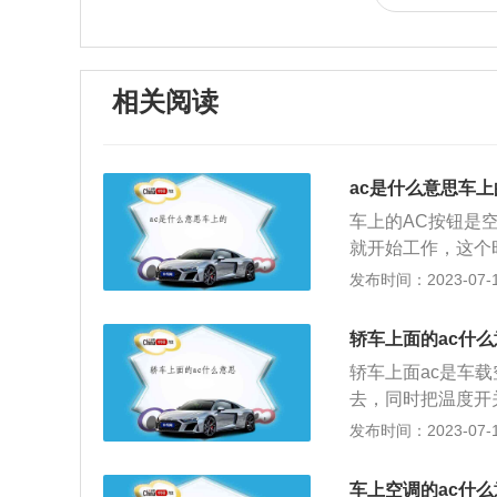
相关阅读
ac是什么意思车上
车上的AC按钮是
就开始工作，这个
制冷正在运行工作
发布时间：2023-07-17
动还是自动空调都
光线传感器和多个
轿车上面的ac什么
动调节风量、自动
轿车上面ac是车
出风口的风量，温
去，同时把温度开
的天气下，需要打
起，汽车空调制冷
发布时间：2023-07-17
用空调暖风时，A
选择开关调到至红
动力损耗，所以在
车空调制热与压缩
风产生任何影响。
车上空调的ac什么