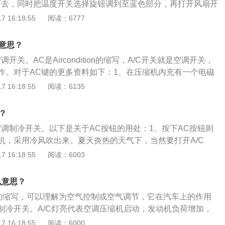
下去，同时把温度开关选择旋钮调到至蓝色部分，再打开风扇开
起，汽车空调制冷压缩机开始工作，冷风在出风口吹出。3、
 16:18:55
阅读：6777
温度选择开关调到至红色部分，打开风扇开关就有暖风吹出
C键。汽车空调制热与压缩机没有关系，暖气是由汽车的散热水
么意思？
风机把热量吹到车内，基本没有能量消耗，所以不需要按AC
开关。AC是Aircondition的缩写，A/C开关就是空调开关，
作。对于AC键的更多资料如下：1、在压缩机内充有一个电磁
它的线圈通电时，电磁离合器吸合，压缩机工作，否则压缩机
 16:18:55
阅读：6135
，压缩机并没有工作。2、如果这个按钮的灯点亮，表示空调
按下该键后空调的压缩机才会工作，鼓风机吹出来的风才会是
？
的夏天时需要降低车内的温度，按下该键，然后将温度选择开
空调制冷开关。以下是关于AC按钮的用处：1、按下AC按钮则
这时候就有冷风吹出来。3、如果配置的是自动空调，那么只
机，采用冷风吹出来。夏天炎热的天气下，当然要打开A/C
再按下AUTO键，自动空调会根据车内温度和车外温度的温度
缩机就会启动工作，吹出冷风。汽车空调制热与压缩机没有丝
 16:18:55
阅读：6003
度。4、在寒冷的冬天时需要使车内的温度提高，这个时候需
源不是由空调本身获取（也就是你不打开A/C键也会有暖气）,
要按A/C键，因为热量的来源是发动机的冷却水。
箱提供，也就是靠发动机产生的热量，再通过鼓风机把热量吹
么意思？
能量消耗，所以不需要打开A/C键。2、冬季使用空调暖风时，
ition的缩写，可以理解为空气控制或空气调节，它在汽车上的作用
没有任何帮助，反而会因压缩机运转产生不必要的动力损耗，所
制冷开关。A/C灯亮代表空调压缩机启动，发动机负荷增加，
空调暖风时完全可以将其A/C关闭，不会对空调暖风产生任何
汽车空调分为手动空调和自动空调，无论是手动还是自动空调
 16:18:55
阅读：6000