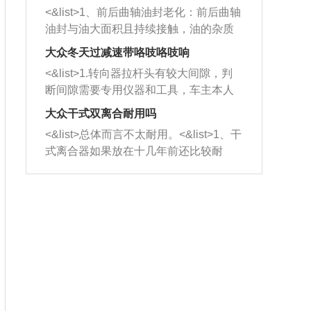
平底锅两耳，然后往左打半圈、一圈、
西取出来。但如果是因为积碳过多引起
<&list>1、前后曲轴油封老化：前后曲轴
一圈半的练习，往右同样也要打相同的
的堵塞，就需要将三元催化器泡在草酸
油封与油大面积且持续接触，油的杂质
圈数。 <&list>3、最后强调要反复练
中进行清洗。 <&list>3、也可以利用清
和发动机内持续温度变化使其密封效果
习，这样就可以形成肌肉记忆，在真实
大众冬天过减速带咯吱咯吱响
洗剂对堵塞的情况得到解决，将清洗剂
逐渐减弱，导致渗油或漏油。<&list>2、
驾驶车辆时，不需要记忆也能打好方
放在燃油箱中，与燃油混合后，车辆启
<&list>1.转向器拉杆头有较大间隙，判
活塞间隙过大：积碳会使活塞环与缸体
向。
动时，就可以和汽油一起进入到燃烧
断间隙需要专用仪器和工具，车主本人
的间隙扩大，导致机油流入燃烧室中，
室，最后形成废气排出，就可以让三元
无法制作，需要将车辆送到修理厂或4s
造成烧机油。<&list>3、机油粘度。使用
大众干式双离合耐用吗
催化器得到清洗，排气管堵塞的情况就
店；<&list>2.车辆半轴套管防尘罩破
机油粘度过小的话，同样会有烧机油现
<&list>总体而言不太耐用。<&list>1、干
能够得到解决。
裂，破裂后会出现漏油现象，使半轴磨
象，机油粘度过小具有很好的流动性，
式离合器如果放在十几年前还比较耐
损严重，磨损的半轴容易损坏，产生异
容易窜入到气缸内，参与燃烧。<&list>
用，但是由于现在的汽车发动机动力输
响；<&list>3.稳定器的转向胶套和球头
4、机油量。机油量过多，机油压力过
出越来越高，使得干式离合器散热不足
老化，一般是使用时间过长造成的。解
大，会将部分机油压入气缸内，也会出
的缺陷也逐渐暴露出来。<&list>2、由于
决方法是更换新的质量好的转向橡胶套
现烧机油。<&list>5、机油滤清器堵塞：
干式双离合的工作环境暴露在空气中，
和球头。
会导致进气不畅，使进气压力下降，形
而离合器的散热也是通离合器罩上面的
成负压，使机油在负压的情况下吸入燃
几个小孔来进行散热。但是在行驶过程
烧室引起烧机油。<&list>6、正时齿轮或
中变速箱需要换挡，就不得不使得离合
链条磨损：正时齿轮或链条的磨损会引
器频繁工作。<&list>3、长时间的低速行
起气阀和曲轴的正时不同步。由于轮齿
驶以及过于频繁的启停，导致离合器的