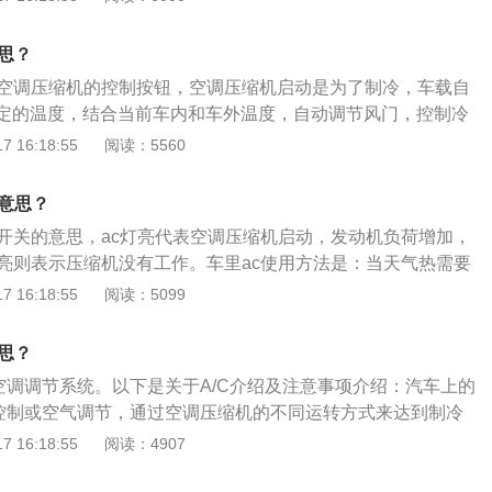
车空调制冷系统工作时，制冷剂以不同的状态在这个密闭系统内
环又四个基本过程：1、压缩过程：压缩机吸入蒸发器出口处
思？
剂气体，把它压缩成高温高压的气体排出压缩机。2、散热过
动空调压缩机的控制按钮，空调压缩机启动是为了制冷，车载自
热制冷剂气体进入冷凝器，由于压力及温度的降低，制冷剂气
定的温度，结合当前车内和车外温度，自动调节风门，控制冷
排出大量的热量。3、节流过程：温度和压力较高的制冷剂液
，所以冬天不需要打开ac开关。汽车开空调的注意事项：1、
 16:18:55
阅读：5560
体积变大，压力和温度急剧下降，以雾状（细小液滴）排出膨
开制热空调，一定要等到发动机水箱水温上升后方可开启暖
过程：雾状制冷剂液体进入蒸发器，因此时制冷剂沸点远低于
，应该加大暖风风速；3、不要开ac按钮，ac按钮就是空调压缩
制冷剂液体蒸发成气体。在蒸发过程中大量吸收周围的热量，
么意思？
用汽车自身的热循环产生的，不需用压缩机工作；4、将空调
冷剂蒸气又进入压缩机。上述过程周而复始的进行，以降低蒸
调开关的意思，ac灯亮代表空调压缩机启动，发动机负荷增加，
内循环模式，车内气温会快速升高。
。
不亮则表示压缩机没有工作。车里ac使用方法是：当天气热需要
，把ac按键按下去后空调的压缩机才会工作，鼓风机吹出来的
 16:18:55
阅读：5099
内的温度就会慢慢降低。汽车空调分为手动空调和自动空调，
动空调都是有ac键的。自动空调只需要设置好需要的温度，它
思？
器和多个车内温度传感器自动选择和打开或关闭各不同位置出
是空调调节系统。以下是关于A/C介绍及注意事项介绍：汽车上的
量、自动打开、关闭ac开关，保证车内恒温，非常舒适；手动
气控制或空气调节，通过空调压缩机的不同运转方式来达到制冷
量，温度都需要自己调节，一般车内是不会达到恒温的。
冷和制暖的双重含义。按下A/C按钮后，空调开始按照设定温
 16:18:55
阅读：4907
空调压缩机会启动。如果汽车在户外长时间暴晒，那么正确的
车窗，打开空调的外循环模式，将车内的热气排出，等待几分