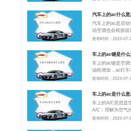
都有A/C键。汽
循环流动，每个循
汽车上的ac什么意
的低温低压的制冷
汽车上的ac是启
程：高温高压的过
动空调也会根据设
体冷凝成液体，并
热气流的输送比例
发布时间：2023-07-17
体通过膨胀装置后
热车时不要立即打
胀装置。4、吸热
风；2、车窗起雾
蒸发器内温度，故
车上的ac键是什
机开关，暖风是利
而后低温低压的制
车上的ac键是空
的循环方式设置为
发器周围空气温度
油耗增加，ac灯
降温时，启动汽车
发布时间：2023-07-17
风才会是冷风，车
无论是手动还是自
车上的ac是什么意
就能根据光线传感
车上的A/C意思
风口、自动调节风
A/C：理解为空
空调，出风口的风
或制暖，因此有制
发布时间：2023-07-17
度进行气温调节，
做法应该是先打开