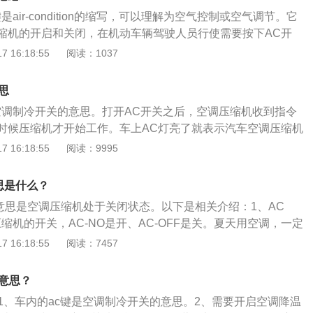
本没有能量消耗，所以不需要按ac键。工作原理：当压缩机工
air-condition的缩写，可以理解为空气控制或空气调节。它
从蒸发器出来的低温低压的气态制冷剂，经压缩，制冷剂的温
缩机的开启和关闭，在机动车辆驾驶人员行使需要按下AC开
被送入冷凝器。在冷凝器内，高温高压的气态制冷剂把热量传
的空调才会处于工作状态，如果没有打开AC开关，车辆的空调
 16:18:55
阅读：1037
车外空气而液化，变成液体。液态制冷剂流经节流装置时，温
调如何使用机动车辆在使用空调时，需要首先将车辆的AC开关
进入蒸发器。在蒸发器内，低温低压的液态制冷剂吸收经过蒸
节好，将车辆的温度方向调整到所需要的位置。这时车辆的空
热量而蒸发，变成气体。气体又被压缩机吸入进行下一轮循
思
车辆行驶10~15分钟左右，空调已经可以正常使用，能够有效
冷剂在系统内的循环，不断吸收车内空气的热量并排到车外空
空调制冷开关的意思。打开AC开关之后，空调压缩机收到指令
。机动车辆打开空调时，需要将车辆的内循环控制开关打开，
的温度逐渐下降。在使用ac按钮的时候要注意，起步、紧急加
时候压缩机才开始工作。车上AC灯亮了就表示汽车空调压缩机
控制开关，车内的空气属于密封状态。这时可以快速的将车内
上ac。还有就是车载空调温度不能调太低了，车内车外温度差
的意思。现在的汽车空调分为手动空调和自动空调，无论是手
 16:18:55
阅读：9995
到一定程度时，可以将车辆的外循环系统打开3~5分钟，让车
；因为存在冷空气下沉热空气上升现象，控制出风口的时候，如
是有AC键的。自动空调只需要设置好需要的温度，它就能根据
很好的交换。
风口向上，而开暖气之时，出风口可向下。这样才可节约能
车内温度传感器自动选择和打开或关闭各不同位置出风口、自
意思是什么？
佳使用效果。
打开、关闭AC开关，保证车内恒温，非常舒适。而手动空调，
的意思是空调压缩机处于关闭状态。以下是相关介绍：1、AC
度都需要自己调节，一般车内是不会达到恒温的。在夏天炎热
缩机的开关，AC-NO是开、AC-OFF是关。夏天用空调，一定
开AC键，这时车内的压缩机就会启动工作，吹出冷风。冬季使
冷风：冷风是通过压缩机增压使制冷剂液化后汽化，并吸收空气
 16:18:55
阅读：7457
C灯亮对制热没有任何帮助，反而会因压缩机运转产生不必要的
成；冷风打开时，压缩机带轮带动压缩机工作，增加发动机负
北方冬季使用空调暖风时完全可以将其AC关闭，不会对空调暖
的燃油。3、暖风：暖风则是来自于发动机工作时产生的热
么意思？
却系统给发动机散热后，通过风扇将散出的热量送入车内，形
：1、车内的ac键是空调制冷开关的意思。2、需要开启空调降温