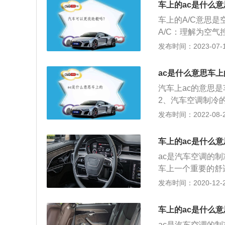
车上的ac是什么意
钟之后，再打开A
车上的A/C意思
项：夏天车上空调
A/C：理解为空
度能够快速降下去
或制暖，因此有制
发布时间：2023-07-17
走，而冷气向下走
度进行气温调节，
律，在冷空气下降
做法应该是先打开
面，尽量不要放置
ac是什么意思车上
钟之后，再打开A
汽车上ac的意思
项：夏天车上空调
2、汽车空调制冷
度能够快速降下去
夏日，要开启ac
发布时间：2022-08-28
走，而冷气向下走
调暖风时，ac灯
律，在冷空气下降
因而，在北方地区
面，尽量不要放置
车上的ac是什么意
何影响。车载空调
ac是汽车空调的
取的，反而是由汽
车上一个重要的舒
入汽车内部，所以
时几乎每天都是需
发布时间：2020-12-27
时发动机会带动压
到蒸发箱内。制冷
车上的ac是什么意
箱。被冷却的蒸发
ac是汽车空调的