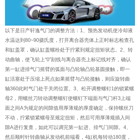
以下是日产轩逸气门的调整方法：1、预热发动机使冷却液
水温达到80~90摄氏度，打开离合器壳体上正时标志检查孔
和缸盖罩，确认缸盖螺栓处于拧紧到规定扭矩状态。2、转
动曲轴，使飞轮上“0”刻线与离合器壳上标记线对齐，确认
第一缸进排气门摇臂的弧面与凸轮轴凸轮基圆接触，即一
缸活塞处于压缩上死点如果摇臂与凸轮接触，则应旋转曲
轴360此时气门处于关闭位置。3、松开调整螺钉1的锁紧螺
母2，用螺丝刀转动调整螺钉使螺钉下端面与气门杆3上端
面之间A为规定的间隙值用厚薄规的厚度确定，保持螺丝刀
不动，拧紧锁紧螺母至规定扭矩，然后可用厚薄规插入间
隙A进行复查，如此可以调完第一缸进、排气门间隙。4、
然后顺时针转曲轴从发动机前端看，4缸机每转动180度，