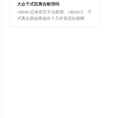
室，最后形成废气排出，就可以让三元
无法制作，需要将车辆送到修理厂或4s
造成烧机油。<&list>3、机油粘度。使用
大众干式双离合耐用吗
催化器得到清洗，排气管堵塞的情况就
店；<&list>2.车辆半轴套管防尘罩破
机油粘度过小的话，同样会有烧机油现
<&list>总体而言不太耐用。<&list>1、干
能够得到解决。
裂，破裂后会出现漏油现象，使半轴磨
象，机油粘度过小具有很好的流动性，
式离合器如果放在十几年前还比较耐
损严重，磨损的半轴容易损坏，产生异
容易窜入到气缸内，参与燃烧。<&list>
用，但是由于现在的汽车发动机动力输
响；<&list>3.稳定器的转向胶套和球头
4、机油量。机油量过多，机油压力过
出越来越高，使得干式离合器散热不足
老化，一般是使用时间过长造成的。解
大，会将部分机油压入气缸内，也会出
的缺陷也逐渐暴露出来。<&list>2、由于
决方法是更换新的质量好的转向橡胶套
现烧机油。<&list>5、机油滤清器堵塞：
干式双离合的工作环境暴露在空气中，
和球头。
会导致进气不畅，使进气压力下降，形
而离合器的散热也是通离合器罩上面的
成负压，使机油在负压的情况下吸入燃
几个小孔来进行散热。但是在行驶过程
烧室引起烧机油。<&list>6、正时齿轮或
中变速箱需要换挡，就不得不使得离合
链条磨损：正时齿轮或链条的磨损会引
器频繁工作。<&list>3、长时间的低速行
起气阀和曲轴的正时不同步。由于轮齿
驶以及过于频繁的启停，导致离合器的
或链条磨损产生的过量侧隙，使得发动
温度不断升高，而低速行驶时空气流动
机的调节无法实现：前一圈的正时和下
效率不高，无法将离合器中的热量有效
一圈可能就不一样。当气阀和活塞的运
的带走，导致离合器内部的温度不断升
动不同步时，会造成过大的机油消耗。
高，加速离合器的磨损。
解决方法：更换正时齿轮或链条。<&list
>7、内垫圈、进风口破裂：新的发动机
设计中，经常采用各种由金属和其他材