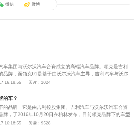
微信
微博
汽车集团与沃尔沃汽车合资成立的高端汽车品牌。领克是吉利
的品牌，而领克01是基于由沃尔沃汽车主导，吉利汽车与沃尔
全新CMA基础模块架构打造的第一款产品。它集欧洲技术、欧
 16:18:55
阅读：1024
、全球销售为一体，基于由沃尔沃汽车主导，吉利汽车与沃尔
MA中级车基础模块架构建立，于2016年10月20日在柏林发
牌的车？
术与品质上对标豪华品牌，在市场定位和消费群体上对标一线
下的品牌，它是由吉利控股集团、吉利汽车与沃尔沃汽车合资
者创造全新的品牌体验和价值感。领克中心是领克品牌主要的
牌，于2016年10月20日在柏林发布，目前领克品牌下的车型
仅具有传统汽车销售店展示、销售、售后服务等全部功能，还
02，领克03。关于领克的更多信息如下：理念上：领克品牌在技
 16:18:55
阅读：9528
捷在线销售服务和店内体验服务。领克空间选址于都市大型商
华品牌，在市场上的定位也是对标的一线合资品牌。它采用的
售功能于一体，可以方便消费者选车、购车，并扩大品牌知名