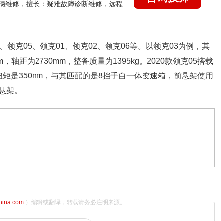
国家认证的汽车维修技师，15年德美日等各系车辆维修，擅长：疑难故障诊断维修，远程维修技术指导
领克05、领克01、领克02、领克06等。以领克03为例，其
m，轴距为2730mm，整备质量为1395kg。2020款领克05搭载
大扭矩是350nm，与其匹配的是8挡手自一体变速箱，前悬架使用
悬架。
china.com
）编辑或翻译，转载请务必注明来源。