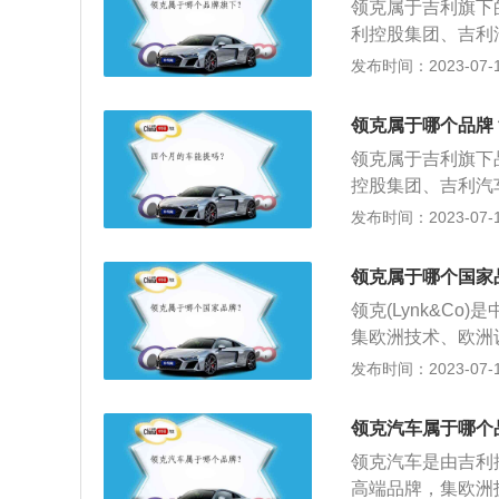
领克属于吉利旗下
利控股集团、吉利
洲技术、欧洲设计
发布时间：2023-07-17
汽车与沃尔沃汽车
02、03车型。领
领克属于哪个品牌
凑型SUV，领克0
领克属于吉利旗下
控股集团、吉利汽
技术、欧洲设计、
发布时间：2023-07-17
车与沃尔沃汽车联
(领克)是欧洲技
领克属于哪个国家
于互联网时代，将
领克(Lynk&C
放、互联的趋势变
集欧洲技术、欧洲
01PHEV、领克02
发布时间：2023-07-17
克03+、领克03P
月20日，吉利控
领克汽车属于哪个
年10月19日，吉
领克汽车是由吉利
德堡造型中心，并首
高端品牌，集欧洲
正式发布。2017