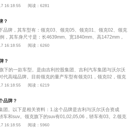
车与沃尔沃汽车联合开发的CMA基础模块架构建立。以下是关
 16:18:55
阅读：6281
20日，领克全国31个城市的32家领克中心联合宣布开业。2018年
绍：1、LYNK&CO(领克)秉持生而全球，开放互联的品牌理
款轿车产品领克03亮相成都国际车展。2019年4月16日，2019
互联的品牌价值，具有与生俱来的全球化基因，为全球都市人
并上市。2021年11月18日，领克在广州车展前夜宣布“亚太计
牌？
互联网时代，将互联网思维与传统汽车工业相融合，实现出行
特。
品牌，其车型有：领克03、领克05、领克01、领克02、领克
、互联的趋势变革。2、领克洞察互联网时代都市年轻族群的
例，其车身尺寸是：长4639mm、宽1840mm、高1472mm，
惯，以传统经销模式为基础，用互联网思维打造线上+线下全
整备质量为1395kg。2020款领克05搭载了2.0t涡轮增压发动
 16:18:55
阅读：6260
。3、线上领克商城和线下领克中心、领克空间各有侧重、全
7kw，最大扭矩是350nm，与其匹配的是8挡手自一体变速
克以体验为核心的服务体系，重塑互联网时代的汽车销售与服
麦弗逊式独立悬架，后悬架使用了多连杆式独立悬架。
牌？
车旗下的一款车型。是由吉利控股集团、吉利汽车集团与沃尔沃
时代高端品牌。目前领克的量产车型有领克01，领克02，领克
03的具体介绍：1、领克是继领克01和领克02走红之后，领克
 16:18:55
阅读：6219
领克03在心脏的设计上基本上全系都是采用三缸发动机，除了
它的车型在这个基本上都是以三缸发动机为主，变速箱只有最低配车
个品牌？
，其余车型均为7挡双离合变速箱。2、在外观的设计上面来说
集团。以下是相关资料：1.这个品牌是吉利与沃尔沃合资成
领克家族设计风格完全一致，青蛙式的分体式前大灯组依旧保
和suv。领克旗下的suv有01,02,05,06，轿车有03。2.领克
大胆都是这款车的一个创新理念。配置上来说的话相比前两代
一款紧凑型suv，这款车一共使用了三款发动机，分别是低功率
 16:18:55
阅读：5960
设计存在。
发动机，高功率版1.5升涡轮增压发动机，2.0升涡轮增压发动