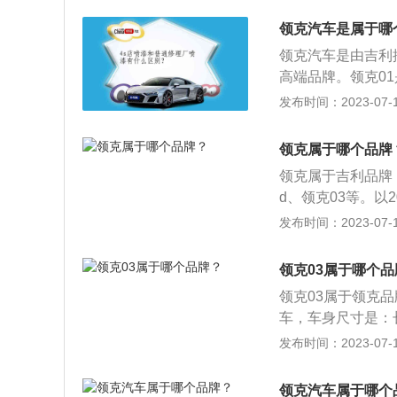
机。3.02的低功
领克汽车是属于哪
这款发动机的最大功
领克汽车是由吉利
分钟。与这款发动机
高端品牌。领克0
拥有180马力和2
全新CMA基础模
发布时间：2023-07-17
钟，最大扭矩转速为
造、全球销售为一
速箱。5.2.0升
的CMA中级车基础
的最大功率转速为4
领克属于哪个品牌
德堡的吉利汽车欧
款发动机匹配的是
领克属于吉利品牌，
将与沃尔沃汽车在
用了多连杆独立悬
d、领克03等。以2
生产具有世界领先
mm、宽1857mm
发布时间：2023-07-17
心，领克对标豪华
领克01前悬架是麦
车的超值体验。
涡轮增压发动机，最
领克03属于哪个品
与其匹配的是7挡
领克03属于领克品
车，车身尺寸是：长4
质量为1395kg
发布时间：2023-07-17
独立悬架，其搭载了
w，最大扭矩是24
领克汽车属于哪个