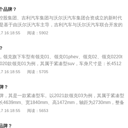
率版1.5升涡轮增压发动机拥有156马力和245牛米的最大扭矩，
个品牌？
率转速为5000转每分钟，最大扭矩转速为1450到4000转每
控股集团、吉利汽车集团与沃尔沃汽车集团合资成立的新时代
匹配的是6速手动变速箱。4.高功率版1.5升涡轮增压发动机
1是基于由沃尔沃汽车主导，吉利汽车与沃尔沃汽车联合开发的
65牛米的最大扭矩，这款发动机的最大功率转速为5500转每分
块架构打造的第一款产品。领克集欧洲技术、欧洲设计、全球制
 16:18:55
阅读：5902
1500到4000转每分钟。与这款发动机匹配的是7速双离合变
体，基于由沃尔沃汽车主导，吉利汽车与沃尔沃汽车联合开发
涡轮增压发动机拥有190马力和300牛米的最大扭矩，这款发动机
模块架构建立，于2016年10月20日在柏林发布；由坐落于哥
700转每分钟，最大扭矩转速为1400到4000转每分钟。与这
？
洲研发中心（CEVT）和哥德堡设计团队负责研发与设计，并
6at变速箱。领克02的前悬架使用了麦弗逊独立悬架，后悬架使
领克旗下车型有领克01、领克01phev、领克02、领克0220t
中国共享制造基地；按照与沃尔沃同样的质量标准、制造工艺
架。多连杆独立悬架可以提高车轮的贴地性能。
020款领克01为例，其属于紧凑型suv，车身尺寸是：长4512
品质的汽车产品，基于对自身技术、品质和售后服务能力的信
、高1689mm，轴距为2734mm，整备质量为1736kg。2020款
 16:18:55
阅读：5705
品牌，将为中国消费者提供行业最高标准的无忧购车、无忧用
弗逊式独立悬架，后悬架是多连杆式独立悬架，其搭载了1.5l
大马力是143ps，最大功率是105kw，最大扭矩是215nm，
牌？
双离合变速箱。
牌，其是一款紧凑型车。以2021款领克03为例，其属于紧凑型
639mm、宽1840mm、高1472mm，轴距为2730mm，整备
。2021款领克03前悬架是麦弗逊式独立悬架，后悬架是多连杆式
 16:18:55
阅读：5653
1.5t涡轮增压发动机，最大马力是156ps，最大功率是115k
5nm，与其匹配的是6挡手动变速箱。
品牌？