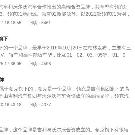
汽车和沃尔沃汽车合作推出的高端合资品牌，其车型有领克0
03、领克01新能源、领克02新能源等。以2021款领克01为例，
4549mm、1860mm、1689mm，轴距为2734mm，最小离
 16:18:55
阅读：5461
整备质量为1710kg。2021款领克01前悬架为麦弗逊独立悬
式独立悬架，其搭载了2.0l涡轮增压发动机，最大马力是218
旗下
60kw，最大扭矩是325nm，与其匹配的是8挡手自一体变速
的一个品牌，最早于2016年10月20日在柏林发布，主要有三
V、轿车和高性能版车型，比如01、02、03、05等。01、0
，03是轿车，同时还有高性能版车型。领克品牌定位为豪华品
 17:36:05
阅读：4596
都市年轻族为主。领克的设计，无论是外观还是内饰都非常具
，以时尚简约为主，非常大气，无论是外出还是商务出行都非
牌
程度上满足了年轻人的心理和生活工作需求。同时领克采用线
是属于领克旗下的，领克是一个品牌，领克是吉利集团旗下的高
营销方式，这也更符合年轻人的消费习惯。
是由吉利汽车集团与沃尔沃汽车合资成立的高端品牌，领克汽
沃合作研发的cma架构打造的。在2016年10月20日，领克品
 16:43:18
阅读：4377
布。领克旗下的车型有01，02，03。领克还参加了2019年
加比赛使用的赛车是基于领克03打造的。领克汽车的安全性比较
设计也深受年轻消费者的喜爱。领克03是最近热度比较高的一
品牌，这个品牌是吉利与沃尔沃合资成立的。领克旗下有很轿
出高性能版本，喜欢性能车的朋友们可以关注一下领克03的高性