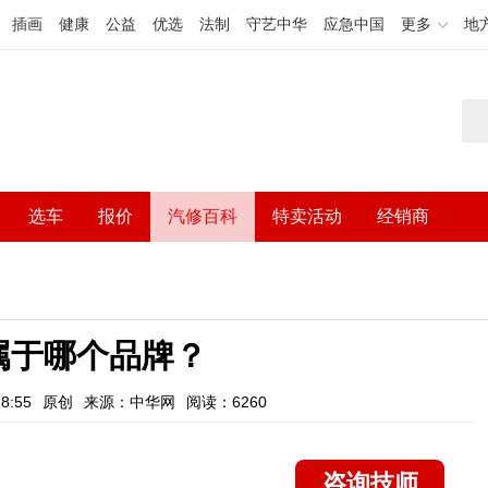
插画
健康
公益
优选
法制
守艺中华
应急中国
更多
地
选车
报价
汽修百科
特卖活动
经销商
属于哪个品牌？
8:55
原创
来源：中华网
阅读：6260
咨询技师