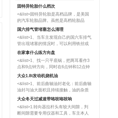
固特异轮胎什么档次
<&list>固特异轮胎是高档品牌，是美国
的汽车轮胎品牌。虽然是高档轮胎品
牌，但是中高低端的轮胎都有生产，这
国六排气管堵塞怎么清理
也是为了更好的开拓市场。
<&list>1、当车主发现自己的国六车排气
管出现堵塞的情况时，可以利用铁丝或
者是细棍，直接将杂物给取出来，如果
在家拿什么练方向盘
堵塞情况比较严重，也可以采取应急措
<&list>1、找一只平底锅，把两耳看作3
施。 <&list>2、直接利用木棍将所有的
点和9点钟方向，同时在6点钟和12点钟
杂物推到排气管里面的位置处，然后将
方向做一个标记。 <&list>2、双手握住
三元催化器拆解开，就可以将堵塞的东
大众1.8t发动机烧机油
平底锅两耳，然后往左打半圈、一圈、
西取出来。但如果是因为积碳过多引起
<&list>1、前后曲轴油封老化：前后曲轴
一圈半的练习，往右同样也要打相同的
的堵塞，就需要将三元催化器泡在草酸
油封与油大面积且持续接触，油的杂质
圈数。 <&list>3、最后强调要反复练
中进行清洗。 <&list>3、也可以利用清
和发动机内持续温度变化使其密封效果
习，这样就可以形成肌肉记忆，在真实
大众冬天过减速带咯吱咯吱响
洗剂对堵塞的情况得到解决，将清洗剂
逐渐减弱，导致渗油或漏油。<&list>2、
驾驶车辆时，不需要记忆也能打好方
放在燃油箱中，与燃油混合后，车辆启
<&list>1.转向器拉杆头有较大间隙，判
活塞间隙过大：积碳会使活塞环与缸体
向。
动时，就可以和汽油一起进入到燃烧
断间隙需要专用仪器和工具，车主本人
的间隙扩大，导致机油流入燃烧室中，