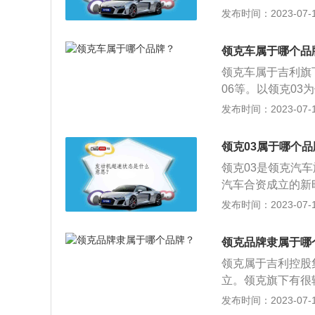
汽车主导，吉利汽
发布时间：2023-07-17
市。2018年8月
于领克品牌的相关介
8月31日，领克首
念，个性、开放、
款领克01正式发布
领克车属于哪个品
群打造，它诞生于
划”正式落地科威
领克车属于吉利旗下
方式向个性、开放
06等。以领克03为
生活方式和购物习
轴距为2730mm，
发布时间：2023-07-17
面融合的渠道模式
机，最大功率是18
面协同，构建起领
箱，前悬架使用了
务生态。
领克03属于哪个品
领克03是领克汽
汽车合资成立的新
03。以下是对领克
发布时间：2023-07-17
旗下的首款轿车。
纯lite外，其
领克品牌隶属于哪
型提供一款手动挡
领克属于吉利控股
新车在整体造型与
立。领克旗下有很轿车
持原版，前卫个性
02是领克旗下的
发布时间：2023-07-17
还是有很多亮眼的
版1.5升涡轮增压