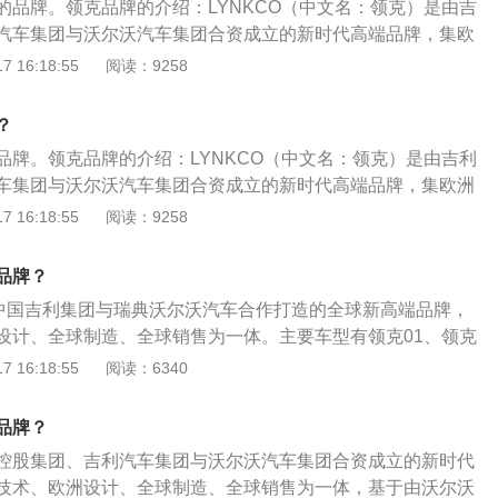
的品牌。领克品牌的介绍：LYNKCO（中文名：领克）是由吉
汽车集团与沃尔沃汽车集团合资成立的新时代高端品牌，集欧
、全球制造、全球销售为一体，基于由沃尔沃汽车主导，吉利
 16:18:55
阅读：9258
联合开发的CMA基础模块架构建立。领克的车型：领克有01、
克01和02和03三者定位不同，消费人群也不一样。领克01为紧
？
2车型定位为轿跑SUV车型，领克03为三厢紧凑型轿车。
品牌。领克品牌的介绍：LYNKCO（中文名：领克）是由吉利
车集团与沃尔沃汽车集团合资成立的新时代高端品牌，集欧洲
全球制造、全球销售为一体，基于由沃尔沃汽车主导，吉利汽
 16:18:55
阅读：9258
合开发的CMA基础模块架构建立。领克的技术理念：LYNKCO
术、欧洲设计、全球制造、全球销售的新时代高端品牌，它诞生
品牌？
互联网思维与传统汽车工业相融合，实现出行方式向个性、开
o)是中国吉利集团与瑞典沃尔沃汽车合作打造的全球新高端品牌，
革。
设计、全球制造、全球销售为一体。主要车型有领克01、领克
、领克022.0TD、领克02PHEV、领克03、领克032.0TD、领
 16:18:55
阅读：6340
HEV、领克05、领克06等。领克重要发展历程如下：2013年2
股集团宣布设立吉利汽车欧洲研发中心和哥德堡造型中心。2016
品牌？
利汽车集团邀请媒体参观吉利汽车欧洲研发中心（CEVT）和哥
控股集团、吉利汽车集团与沃尔沃汽车集团合资成立的新时代
次展示了领克01概念车。2017年4月16日，领克品牌在中国
技术、欧洲设计、全球制造、全球销售为一体，基于由沃尔沃
年11月28日，领克首款车型领克01在宁波国际赛车场正式上