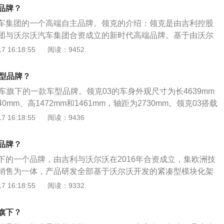
设计、全球制造秉持生而全球，开放互联的品牌理念。推出车
了“个性、开放、互联”的品牌理念，区别于传统汽车经销商店
品牌？
推出的所有车型都是紧凑型suv，采用的是轿跑式设计风格，
现代都市生活打造场景化、沉浸式的全方位感官体验。领克商
车集团的一个高端自主品牌。领克的介绍：领克是由吉利控股
1、领克02以及领克03三款车型。
系统，让消费者可以看到车辆制造与物流过程，并展示出领克
团与沃尔沃汽车集团合资成立的新时代高端品牌。基于由沃尔
多种拥车模式和分期付款购车产品，经销商服务评价也会被公
汽车与沃尔沃汽车联合开发的CMA基础模块架构建立。领克旗
 16:18:55
阅读：9452
在渠道、物流、产品、支付、服务等各个环节带给用户较好购
领克01PHEV、领克02、领克02-2.0TD、领克02PHEV、领
领克03PHEV、领克05、领克06。
车型品牌？
车旗下的一款车型品牌。领克03的车身外观尺寸为长4639mm
40mm、高1472mm和1461mm，轴距为2730mm。领克03搭载
动机和2.0T涡轮增压发动机，匹配6速手动变速箱、7速双离合变
 16:18:55
阅读：9436
体变速箱和8速手自一体变速箱，其悬架系统采用有麦弗逊式独
式独立后悬架，助力类型为电动助力。
品牌？
下的一个品牌，由吉利与沃尔沃在2016年合资成立，集欧洲技
销售为一体，产品研发全部基于沃尔沃开发的紧凑型模块化架
。领克03是领克旗下的一辆紧凑型汽车，其车身长宽高分别是46
 16:18:55
阅读：9332
毫米、1460毫米。领克03一共使用的是三款发动机，分别是低功
压发动机、高功率版1.5升涡轮增压发动机、20升涡轮增压发动
旗下？