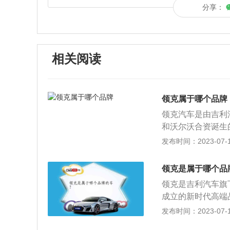
分享：
相关阅读
领克属于哪个品牌
领克汽车是由吉利
和沃尔沃合资诞生
沃汽车联合开发的
发布时间：2023-07-17
洲设计、全球制造
沃汽车联合开发的C
领克是属于哪个品
布。领克品牌在技
领克是吉利汽车旗
外资品牌，为消费
成立的新时代高端品
渠道模式之一，不
有领克01，领克
发布时间：2023-07-17
将为消费者提供便
术与品质上对标豪
圈中，集展示、销