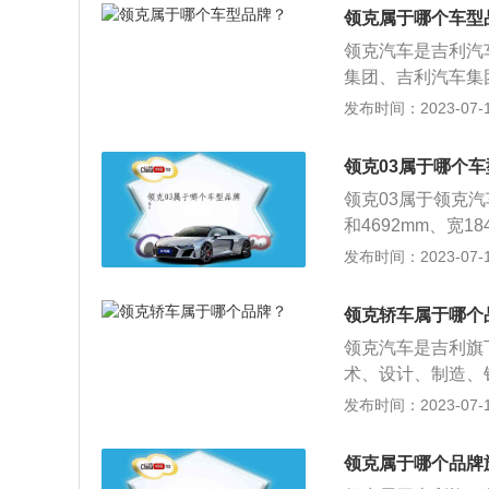
是欧洲技术、欧洲
度。领克空间承载
领克属于哪个车型
型：目前吉利汽车
的刻板印象，基于
领克汽车是吉利汽
现在已经推出领克0
城采用透明的订单
集团、吉利汽车集
及合作伙伴提供的
沃汽车主导，吉利
发布时间：2023-07-17
开展示。领克商城
下的车型：领克01、
物体验。
克03、领克03+、
领克03属于哪个
领克03属于领克汽
和4692mm、宽18
1.5T涡轮增压发
发布时间：2023-07-17
速箱、6速手自一
立前悬架和多连杆
领克轿车属于哪个
领克汽车是吉利旗
术、设计、制造、
构（CMA）平台
发布时间：2023-07-17
39毫米、1840
率版1.5升涡轮增
领克属于哪个品牌
机。