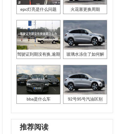
epc灯亮是什么问题
火花塞更换周期
驾驶证到期没有换,逾期
玻璃水冻住了如何解
怎么办??
决？
bba是什么车
92号95号汽油区别
推荐阅读