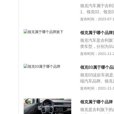
领克汽车属于吉利
1、领克02、领克
其车身长宽高分别是：
发布时间：2023-07-17
地间隙为213mm，
架，后悬架为多连杆
领克属于哪个品牌
ps，最大功率是1
领克汽车是吉利旗下
箱。
类车型，分别为SU
2、05都是SUV
发布时间：2021-11-25
牌，其消费群体以
有独特自主的风格
领克03属于哪个品
常合适，这也最大
领克03这款车就
上和线下相结合的
端汽车品牌。领克
车是基于吉利与沃尔
发布时间：2021-11-10
牌在德国柏林正式发
的wtcr比赛，参
领克属于哪个品牌
不错，外观和内饰
领克是吉利旗下的
款车，03还要推