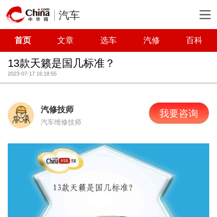
汽车
首页
文章
选车
汽修
百科
13款天籁是国几标准？
2023-07-17 16:18:55
汽修技师
我要咨询
汽车维修技师