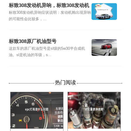
标致308发动机异响，标致308发动机
声音大
标致308发动机异响症状说明：发动机舱出现异响
的可能性会比较多，...
标致308原厂机油型号
这款车的原厂机油型号是sl级的5w30半合成机
油。sl是机油的等级，s...
热门阅读