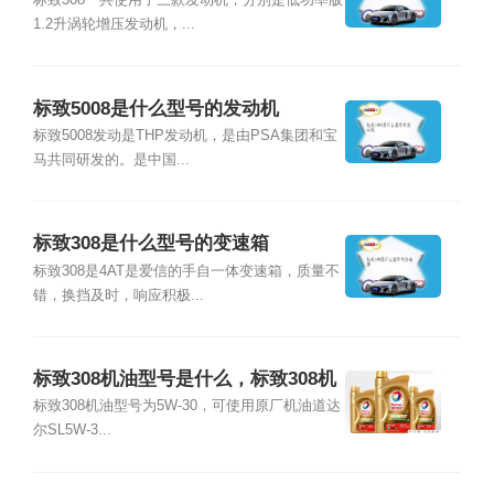
标致308一共使用了三款发动机，分别是低功率版
1.2升涡轮增压发动机，...
标致5008是什么型号的发动机
标致5008发动是THP发动机，是由PSA集团和宝
马共同研发的。是中国...
标致308是什么型号的变速箱
标致308是4AT是爱信的手自一体变速箱，质量不
错，换挡及时，响应积极...
标致308机油型号是什么，标致308机
油加多少升
标致308机油型号为5W-30，可使用原厂机油道达
尔SL5W-3...