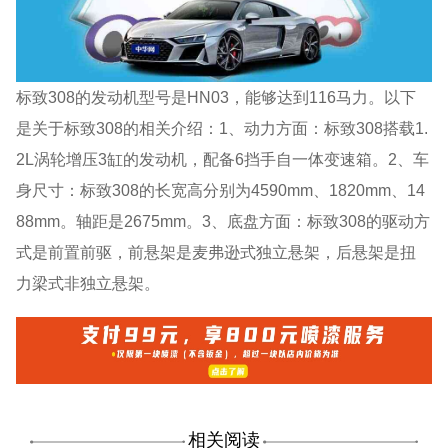
标致308的发动机型号是HN03，能够达到116马力。以下
是关于标致308的相关介绍：1、动力方面：标致308搭载1.
2L涡轮增压3缸的发动机，配备6挡手自一体变速箱。2、车
身尺寸：标致308的长宽高分别为4590mm、1820mm、14
88mm。轴距是2675mm。3、底盘方面：标致308的驱动方
式是前置前驱，前悬架是麦弗逊式独立悬架，后悬架是扭
力梁式非独立悬架。
相关阅读