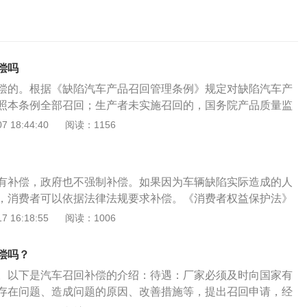
偿吗
偿的。根据《缺陷汽车产品召回管理条例》规定对缺陷汽车产
照本条例全部召回；生产者未实施召回的，国务院产品质量监
条例责令其召回。本条例所称生产者，是指在中国境内依法设
 18:44:40
阅读：1156
并以其名义颁发产品合格证的企业。从中国境外进口汽车产品
，视为前款所称的生产者。法律依据：《缺陷汽车产品召回管
缺陷汽车产品，生产者应当依照本条例全部召回；生产者未实
有补偿，政府也不强制补偿。如果因为车辆缺陷实际造成的人
产品质量监督部门应当依照本条例责令其召回。本条例所称生
，消费者可以依据法律法规要求补偿。《消费者权益保护法》
境内依法设立的生产汽车产品并以其名义颁发产品合格证的企
发现其提供的商品或者服务存在缺陷，采取召回措施的，经营
 16:18:55
阅读：1006
口汽车产品到境内销售的企业，视为前款所称的生产者。第十
因商品被召回支出的必要费用。批量性汽车产品存在缺陷是汽
量监督部门调查认为汽车产品存在缺陷的，应当通知生产者实
原因，所谓缺陷，是指由于设计、制造、标识等原因导致的在
为其汽车产品不存在缺陷的，可以自收到通知之日起15个工作
偿吗？
者类别的汽车产品中普遍存在的不符合保障人身、财产安全的
质量监督部门提出异议，并提供证明材料。国务院产品质量监
。以下是汽车召回补偿的介绍：待遇：厂家必须及时向国家有
准的情形或者其他危及人身、财产安全的不合理的危险。生产
生产者无利害关系的专家对证明材料进行论证，必要时对汽车
存在问题、造成问题的原因、改善措施等，提出召回申请，经
产品质量负责。具体而言，对在中国境内制造、出售的汽车产
或者鉴定。生产者既不按照通知实施召回又不在本条第二款规