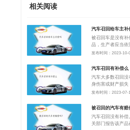
相关阅读
汽车召回给车主补
被召回车是没有补
品，生产者应当依
督部门应当依照本
发布时间：2023-10-07
立的生产汽车产品
到境内销售的企业
汽车召回有补偿么
理条例》第八条对
汽车大多数召回没
施召回的，国务院
身伤害或财产损失
产者，是指在中国
第十九条：经营者
发布时间：2023-07-17
业。从中国境外进
者应当承担消费者
五条国务院产品质
车产品召回的法定
施召回。生产者认
被召回的汽车有赔
同一批次、型号或
日内向国务院产品
汽车召回没有补偿
国家标准、行业标
督部门应当组织与
关部门报告该产品
者对其制造的汽车
产品进行技术检测