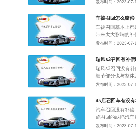
批准后对在用车辆
发布时间：2023-07-17
品存在缺陷的，由
定期限内提出异议
十九条：经营者发
回。
论证、技术检测、
当承担消费者因商
车被召回怎么赔偿
责令生产者实施召
交通费用或者误工
实施召回。第十九
车被召回基本上都
者补充标识、修理
带来太大影响的补
用和必要的运送缺
和制动总成上的零
发布时间：2023-07-17
列情形之一的，由
总成：燃油总成零
10%以下的罚款
油等不明液体泄漏
瑞风s3召回有补偿
吊销有关许可：(
住，其中发动机异
瑞风s3召回没有
况；(三)经责令召
质量问题：在8万
细节部分也与整体
题；座椅靠背或者
志。前后灯设计加
发布时间：2023-07-17
风S3整体深色内
感。仪表采用双炮
4s店召回车有没
向盘，真皮包裹，
汽车召回没有补偿
施召回的缺陷汽车
退货等措施消除缺
发布时间：2023-07-17
品的费用。第二十