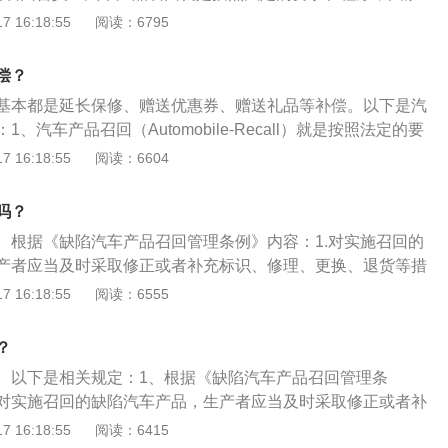
退货等具体措施消除其汽车产品缺陷。2、实施国家：实行汽
进行的消除其产品缺陷的过程。包括制造商以有效方式通知销
 16:18:55
阅读：6795
有美国、日本、欧洲各国、加拿大、韩国、中国等。
主等有关方关于缺陷的具体情况以及消除缺陷的方法等事项，
售商、修理商等通过修理、更换、退货等具体措施消除其汽车
偿？
回车辆特点：适用于召回制度的产品应该具有以下特点：一大
基本都是延长保修、赠送优惠券、赠送礼品等补偿。以下是汽
泛：二如果该产品造成缺陷，其应该具有相当的危险性。
、汽车产品召回（Automobile-Recall）就是按照法定的要
汽车产品制造商进行的消除其产品缺陷的过程。2、制造商以
 16:18:55
阅读：6604
商、修理商、车主等有关方关于缺陷的具体情况以及消除缺陷
由制造商组织销售商、修理商等通过修理、更换、退货等具体
吗？
品缺陷。3、适用于召回制度的产品具有的特点：大规模生产
。根据《缺陷汽车产品召回管理条例》内容：1.对实施召回的
造成缺陷；具有相当的危险性。
产者应当及时采取修正或者补充标识、修理、更换、退货等措
生产者应当承担消除缺陷的费用和必要的运送缺陷汽车产品的费
 16:18:55
阅读：6555
回的两种补偿方法:1.车辆免费更换制动总泵总成，同时免费更
安全隐患。2.车辆免费更换发动机机油和机油滤清器，并添加
？
。
。以下是相关规定：1、根据《缺陷汽车产品召回管理条
对实施召回的缺陷汽车产品，生产者应当及时采取修正或者补
换、退货等措施消除缺陷。生产者应当承担消除缺陷的费用和
 16:18:55
阅读：6415