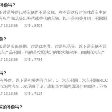
，处缺陷汽车产品货值金额百分之1以上百分之10以下的罚
有补偿吗？
并处没收违法所得；情节严重，由许可机关吊销有关许可。
不过是补偿代替车辆而不是金钱。在召回这段时间耽误车主使
有权向4s店提出补偿或替代的车辆。以下是相关介绍：召回制
，就是投放市场的汽车，发现由于设计或制造方面的原因存在
 16:18:55
阅读：8404
法规、标准，有可能导致安全及环保问题，厂家必须及时向国
产品存在问题、造成问题的原因、改善措施等，提出召回申
偿？
用车辆进行改造，以消除事故隐患。奥迪召回的原因：这次奥
般是延长保修期、赠送优惠券、赠送礼品等。以下是车辆召回
决的是部分启动发电机的逆变器内部可能会存在细小的注塑气
汽车产品召回：指的是按照法定的要求和程序，由缺陷汽车产
孔聚集可能导致逆变器内部电子元件发生电解短路，进而可能
除其产品缺陷的过程。包括制造商以有效方式通知销售商、修
 16:18:55
阅读：7794
部局部积热，极端情况下不排除引发车辆起火的可能性，存在
方关于缺陷的具体情况以及消除缺陷的方法等事项，并由制造
理商等通过修理、更换、退货等具体措施消除其汽车产品缺
吗？
回制度的产品应该具有以下特点：一是大规模生产并应用广
有补偿。以下是相关内容介绍：1、汽车召回：汽车召回(REC
品造成了缺陷，其应该具有相当的危险性。3、根据规定：消
投放市场的汽车，发现由于设计或制造方面的原因存在缺陷，不符
车可能存在缺陷有权向主管部门、有关制造商、销售商、租赁
准，有可能导致安全及环保问题，厂家必须及时向国家有关部
 16:18:55
阅读：7114
，或反映汽车产品存在的缺陷，并可向主管部门提出开展缺陷
问题、造成问题的原因、改善措施等，提出召回申请，经批准
查的建议。车主也应当积极配合制造商，进行缺陷汽车产品召
改造，以消除事故隐患。2、相关规定：《缺陷汽车产品召回
应的补偿吗？
规定在召回时需进行补。如果因为车辆缺陷实际造成的人身伤