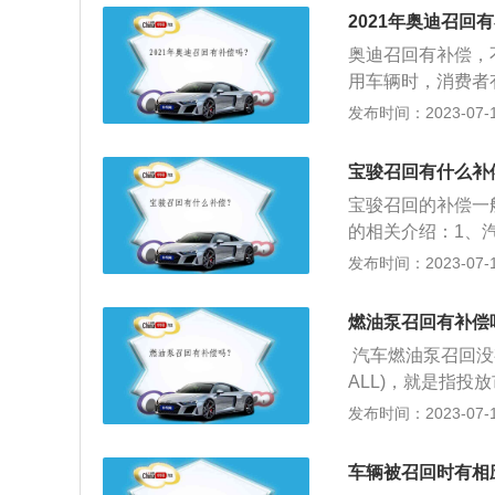
监督部门责令改正
2021年奥迪召回
款；有违法所得，
奥迪召回有补偿，
用车辆时，消费者
度：汽车召回制度
发布时间：2023-07-17
缺陷，不符合有关
家有关部门报告该
宝骏召回有什么补
请，经批准后对在
宝骏召回的补偿一
迪召回车辆主要解
的相关介绍：1、
孔，当有湿气在气
品制造商进行的消
发布时间：2023-07-17
导致启动发电机内
理商、车主等有关
安全隐患。
商组织销售商、修
燃油泵召回有补偿
陷。2、适用于召
汽车燃油泵召回没
泛；二是如果该产
ALL)，就是指
费者或车主发现汽
合有关的法规、标
发布时间：2023-07-17
商或者进口商投诉
门报告该产品存在
产品召回的相关调
后对在用车辆进行
回。
车辆被召回时有相
管理条例》中没有