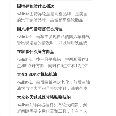
固特异轮胎什么档次
<&list>固特异轮胎是高档品牌，是美国
的汽车轮胎品牌。虽然是高档轮胎品
牌，但是中高低端的轮胎都有生产，这
国六排气管堵塞怎么清理
也是为了更好的开拓市场。
<&list>1、当车主发现自己的国六车排气
管出现堵塞的情况时，可以利用铁丝或
者是细棍，直接将杂物给取出来，如果
在家拿什么练方向盘
堵塞情况比较严重，也可以采取应急措
<&list>1、找一只平底锅，把两耳看作3
施。 <&list>2、直接利用木棍将所有的
点和9点钟方向，同时在6点钟和12点钟
杂物推到排气管里面的位置处，然后将
方向做一个标记。 <&list>2、双手握住
三元催化器拆解开，就可以将堵塞的东
大众1.8t发动机烧机油
平底锅两耳，然后往左打半圈、一圈、
西取出来。但如果是因为积碳过多引起
<&list>1、前后曲轴油封老化：前后曲轴
一圈半的练习，往右同样也要打相同的
的堵塞，就需要将三元催化器泡在草酸
油封与油大面积且持续接触，油的杂质
圈数。 <&list>3、最后强调要反复练
中进行清洗。 <&list>3、也可以利用清
和发动机内持续温度变化使其密封效果
习，这样就可以形成肌肉记忆，在真实
大众冬天过减速带咯吱咯吱响
洗剂对堵塞的情况得到解决，将清洗剂
逐渐减弱，导致渗油或漏油。<&list>2、
驾驶车辆时，不需要记忆也能打好方
放在燃油箱中，与燃油混合后，车辆启
<&list>1.转向器拉杆头有较大间隙，判
活塞间隙过大：积碳会使活塞环与缸体
向。
动时，就可以和汽油一起进入到燃烧
断间隙需要专用仪器和工具，车主本人
的间隙扩大，导致机油流入燃烧室中，