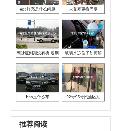
epc灯亮是什么问题
火花塞更换周期
驾驶证到期没有换,逾期
玻璃水冻住了如何解
怎么办??
决？
bba是什么车
92号95号汽油区别
推荐阅读