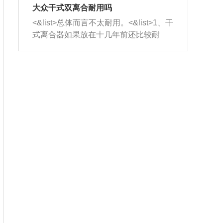
室，最后形成废气排出，就可以让三元
无法制作，需要将车辆送到修理厂或4s
造成烧机油。<&list>3、机油粘度。使用
大众干式双离合耐用吗
催化器得到清洗，排气管堵塞的情况就
店；<&list>2.车辆半轴套管防尘罩破
机油粘度过小的话，同样会有烧机油现
<&list>总体而言不太耐用。<&list>1、干
能够得到解决。
裂，破裂后会出现漏油现象，使半轴磨
象，机油粘度过小具有很好的流动性，
式离合器如果放在十几年前还比较耐
损严重，磨损的半轴容易损坏，产生异
容易窜入到气缸内，参与燃烧。<&list>
用，但是由于现在的汽车发动机动力输
响；<&list>3.稳定器的转向胶套和球头
4、机油量。机油量过多，机油压力过
出越来越高，使得干式离合器散热不足
老化，一般是使用时间过长造成的。解
大，会将部分机油压入气缸内，也会出
的缺陷也逐渐暴露出来。<&list>2、由于
决方法是更换新的质量好的转向橡胶套
现烧机油。<&list>5、机油滤清器堵塞：
干式双离合的工作环境暴露在空气中，
和球头。
会导致进气不畅，使进气压力下降，形
而离合器的散热也是通离合器罩上面的
成负压，使机油在负压的情况下吸入燃
几个小孔来进行散热。但是在行驶过程
烧室引起烧机油。<&list>6、正时齿轮或
中变速箱需要换挡，就不得不使得离合
链条磨损：正时齿轮或链条的磨损会引
器频繁工作。<&list>3、长时间的低速行
起气阀和曲轴的正时不同步。由于轮齿
驶以及过于频繁的启停，导致离合器的
或链条磨损产生的过量侧隙，使得发动
温度不断升高，而低速行驶时空气流动
机的调节无法实现：前一圈的正时和下
效率不高，无法将离合器中的热量有效
一圈可能就不一样。当气阀和活塞的运
的带走，导致离合器内部的温度不断升
动不同步时，会造成过大的机油消耗。
高，加速离合器的磨损。
解决方法：更换正时齿轮或链条。<&list
>7、内垫圈、进风口破裂：新的发动机
设计中，经常采用各种由金属和其他材