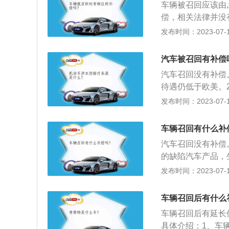
车辆被召回应该由
害或财产损失，消
偿，相关法律并没
车产品召回（Auto
发布时间：2023-07-17
品制造商进行的消
销售商、修理商、
汽车被召回有补偿
制造商组织销售商
汽车召回没有补偿
缺陷。
待遇仍低于欧美。
制造方面的原因存
发布时间：2023-07-17
题，厂家必须及时
措施等，提出召回
车辆召回有什么补
没有法律规定召回
汽车召回没有补偿
时需进行补偿，从
的缺陷汽车产品，
补偿。如果因为车
措施消除缺陷。生
发布时间：2023-07-17
责任法、合同法等
用。关于汽车召回的
Recall），就
车辆召回后有什么
品缺陷的过程。包
车辆召回后有延长
缺陷的具体情况以
具体介绍：1、车