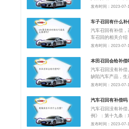
通过修理、更换、
陷汽车产品制造商
发布时间：2023-07-17
车产品召回的国家
售商、修理商、车
并由制造商组织销
车子召回有什么补
产品缺陷。2、召
汽车召回有补偿，
规模生产并应用广
车召回的相关介绍：1
求和程序，由缺陷
发布时间：2023-07-17
有效方式通知销售
的方法等事项，并
本田召回会给补偿
措施消除其汽车产
汽车召回没有补偿
并应用广泛；产品
缺陷汽车产品，生
施消除缺陷。2.
发布时间：2023-07-17
用。以下是汽车召
换制动液，以消除
汽车召回有补偿吗
发动机燃油清洁剂
汽车召回没有补偿
例》：第十九条：
充标识、修理、更
发布时间：2023-07-17