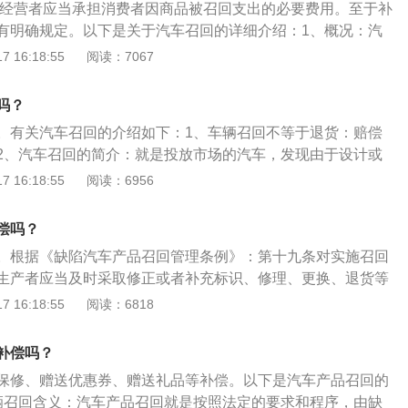
,经营者应当承担消费者因商品被召回支出的必要费用。至于补
费者可以依据侵权责任法、合同法等法律法规要求补偿。
有明确规定。以下是关于汽车召回的详细介绍：1、概况：汽
mobile-Recall），就是按照法定的要求和程序，由缺陷汽车产
 16:18:55
阅读：7067
除其产品缺陷的过程。2、相关事项：制造商以有效方式通知
车主等有关方关于缺陷的具体情况以及消除缺陷的方法。并由
吗？
、修理商等通过修理、更换、退货等具体措施消除其汽车产品
。有关汽车召回的介绍如下：1、车辆召回不等于退货：赔偿
2、汽车召回的简介：就是投放市场的汽车，发现由于设计或
在缺陷，不符合有关的法规、标准，有可能导致安全及环保问
 16:18:55
阅读：6956
向国家有关部门报告该产品存在问题、造成问题的原因、改善
申请，经批准后对在用车辆进行改造，以消除事故隐患。3、
偿吗？
需要赔偿：《缺陷汽车产品召回管理条例》中没有规定在召回
。根据《缺陷汽车产品召回管理条例》：第十九条对实施召回
国内外的召回案例来看，大多数召回没有补偿，政府也不强制
生产者应当及时采取修正或者补充标识、修理、更换、退货等
辆缺陷实际造成的人身伤害或财产损失，消费者可以依据侵权
产者应当承担消除缺陷的费用和必要的运送缺陷汽车产品的费
 16:18:55
阅读：6818
法律法规要求补偿。
相关信息如下：1、简介：所谓汽车产品召回（Automobile-
是按照法定的要求和程序，由缺陷汽车产品制造商进行的消除其产
补偿吗？
括制造商以有效方式通知销售商、修理商、车主等有关方关于
保修、赠送优惠券、赠送礼品等补偿。以下是汽车产品召回的
及消除缺陷的方法等事项，并由制造商组织销售商、修理商等
辆召回含义：汽车产品召回就是按照法定的要求和程序，由缺