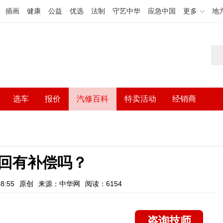
插画
健康
公益
优选
法制
守艺中华
应急中国
更多
地
选车
报价
汽修百科
特卖活动
经销商
回有补偿吗？
8:55
原创
来源：中华网
阅读：6154
咨询技师