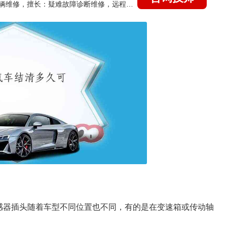
国家认证的汽车维修技师，15年德美日等各系车辆维修，擅长：疑难故障诊断维修，远程维修技术指导
感器插头随着车型不同位置也不同，有的是在变速箱或传动轴