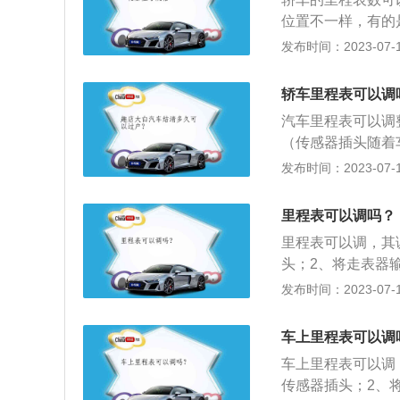
位置不一样，有的
出。2、然后把走
发布时间：2023-07-17
器准确的插入点烟
汽车的时速调到设
轿车里程表可以调
多。大概8小时，即
汽车里程表可以调
（传感器插头随着
上），然后用手轻
发布时间：2023-07-17
的信号插孔中，把
走表器上的调节钮
里程表可以调吗？
里程表可以调，其
头；2、将走表器
4、旋转车钥匙，
发布时间：2023-07-17
程表的作用是记忆
过计算车轮的圆周
车上里程表可以调
以一里路对应的转
车上里程表可以调
传感器插头；2、