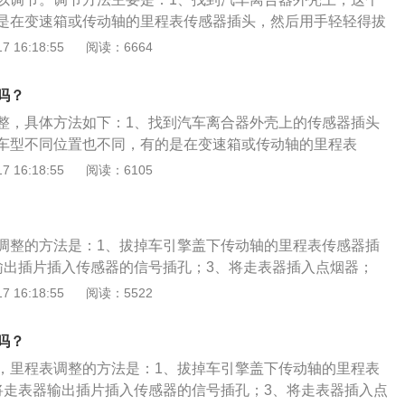
是在变速箱或传动轴的里程表传感器插头，然后用手轻轻得拔
表器输出插片插入拔出的传感器插销中的信号插孔。3、把走表
 16:18:55
阅读：6664
器。4、打开车钥匙，旋转一下。调节走表器上的调节钮，把
想中需要的速度即可。5、开始工作时，数字会自动的前进很
吗？
可自动增加3000公里路程。
整，具体方法如下：1、找到汽车离合器外壳上的传感器插头
车型不同位置也不同，有的是在变速箱或传动轴的里程表
轻的拔出；2、把走表器输出插片，插入拔出的传感器插销中
 16:18:55
阅读：6105
走表器准确的插入点烟器；3、打开车钥匙，旋转一下，调节
，把车子的时速调到设想中需要的速度即可调整里程表。
调整的方法是：1、拔掉车引擎盖下传动轴的里程表传感器插
输出插片插入传感器的信号插孔；3、将走表器插入点烟器；
启动仪表盘，调节走表器上的调节按钮；5、调节车速即可。里
 16:18:55
阅读：5522
自出厂以来的公里数，其工作原理是已知汽车车轮的直径，通
长便可计算出一里路车轮要转的圈数，自动记录车轮转数，除
吗？
数就可得到行驶的里程。
，里程表调整的方法是：1、拔掉车引擎盖下传动轴的里程表
将走表器输出插片插入传感器的信号插孔；3、将走表器插入点