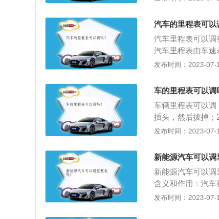
因为总计里程会影
保修有一定影响。
汽车的里程表可以
汽车里程表可以调
汽车里程表由车速
位置不一样，有的
发布时间：2023-07-17
出。然后把走表器
的插入点烟器。打
车的里程表可以调
车子的时速调到设
车辆里程表可以调
插头，然后拔掉；
插孔去；3、把走
发布时间：2023-07-17
的仪表盘，调节走
度就行了；5、开
新能源汽车可以调
行调节。
新能源汽车可以调
含义和作用：汽车
驶的所有里程数，
发布时间：2023-07-17
别也与汽车行驶里
里程表的概况：车