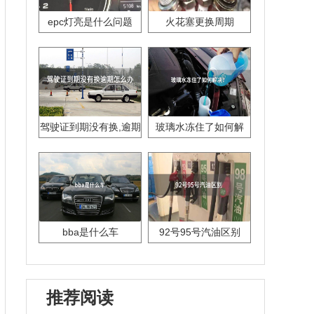
epc灯亮是什么问题
火花塞更换周期
驾驶证到期没有换,逾期
玻璃水冻住了如何解
怎么办??
决？
bba是什么车
92号95号汽油区别
推荐阅读