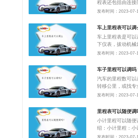
程表还包括由连接
可能会带来很多不
程。本次里程通常
发布时间：2023-07-17
件等各方面损耗也
数，不能清零。电
车主买到里程作假
状态下数据也能保
关资料，还可以检
车上里程表可以调
软轴，软轴内有一
车上里程表是可以
带动钢丝缆旋转。
下仪表，拔动机械
过游丝将指针置于
液晶屏显示公里数
发布时间：2023-07-17
破，指针因此被带
的对应公里数据即
算的，由传感器和
车子里程可以调吗
驶的总公里数，车
汽车的里程数可以
汽车离合器外壳，
转移公里，或找专
头，然后用手轻轻
里程不可靠。可以
发布时间：2023-07-17
号插孔。调节走表
时，还可以注意以
度。
事故的概率越低。
里程表可以随便调
繁的城市。水上车
小计里程可以随便
淀物，打开后备箱
绍：小计里程：小
运动型的车，如果
按下方向盘上的重
发布时间：2023-07-17
注意小众车型。因