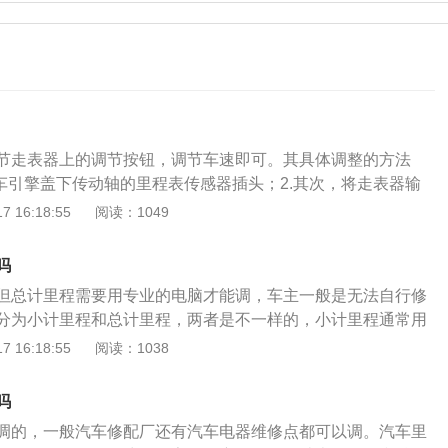
节走表器上的调节按钮，调节车速即可。其具体调整的方法
掉车引擎盖下传动轴的里程表传感器插头；2.其次，将走表器输
的信号插孔；3.接着，将走表器插入点烟器；4.然后，旋转车
 16:18:55
阅读：1049
，调节走表器上的调节按钮；5.最后，调节车速即可。里程表
厂以来的公里数，其工作原理是已知汽车车轮的直径，通过计
吗
可计算出一里路车轮要转的圈数，自动记录车轮转数，除以一
但总计里程需要用专业的电脑才能调，车主一般是无法自行修
可得到行驶的里程。汽车里程表调整不会影响车，车辆调里程
分为小计里程和总计里程，两者是不一样的，小计里程通常用
辆硬件、车辆性能和车辆结构，因此调汽车里程表是不会对车
可以跑多少公里，方便车主计算油耗，而总计里程记录的是汽
 16:18:55
阅读：1038
因此，车主可放心。
所有里程数。小计里程是可以随便调整的，里程表旁边都有一
按下这个按键，小计里程就可以复位归零，然后开始重新计
吗
常是无法修改的，并且也不建议随便修改，因为车辆保修、二
调的，一般汽车修配厂还有汽车电器维修点都可以调。汽车里
查汽车的总计里程，来判断汽车的使用情况，如果随便修改，