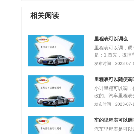
相关阅读
里程表可以调么
里程表可以调，调
是：1.首先，拔
出插片插入传感器
发布时间：2023-07-17
钥匙，启动仪表盘
的作用是记忆自出
里程表可以随便调
算车轮的圆周长便
小计里程可以调，
里路对应的转数就
改的。汽车里程表
表不涉及到更改车
来计算加满一箱油
发布时间：2023-07-17
辆有任何危害的。
车从出厂后行驶的
个重设按键，只要
车的里程表可以调
算。但总计里程通
汽车里程表是可以
手车出售时都会检