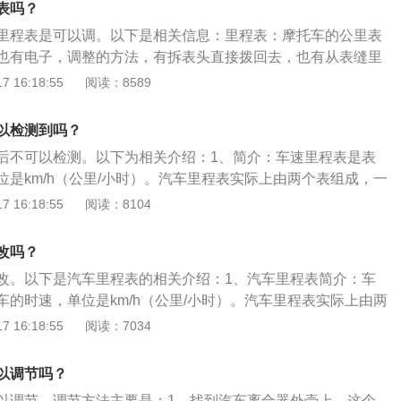
表吗？
个表组成，一个是车速表，另一个是里程表。汽车里程表一般
里程表是可以调。以下是相关信息：里程表：摩托车的公里表
。
也有电子，调整的方法，有拆表头直接拨回去，也有从表缝里
当然大多还是通过倒转车轮或者加电钻转回去，少部分电子
 16:18:55
阅读：8589
片的方法归零，方法五花八门，要看具体表头情况来处理。通
部分都是可以通过反转来回调，比如简单的方法就是倒着旋转
以检测到吗？
程表数字倒回去，如果要调的数比较少，只要倒转前轮就可以
后不可以检测。以下为相关介绍：1、简介：车速里程表是表
只是很慢而已。如果要快一点，但这样较慢，也可以用手电钻
位是km/h（公里/小时）。汽车里程表实际上由两个表组成，一
样与车的行驶速度差不多，也可以较快一些把里程数倒回去。
个是里程表。汽车里程表一般在驾驶位置正前方。2、原理：
 16:18:55
阅读：8104
械式，典型的机械式里程表连接一根软轴，软轴内有一根钢丝
接到变速器某一个齿轮上，齿轮旋转带动钢丝缆旋转，钢丝缆
改吗？
一块磁铁旋转，罩圈与指针联接并通过游丝将指针置于零位，
改。以下是汽车里程表的相关介绍：1、汽车里程表简介：车
慢引起磁力线大小的变化，平衡被打破指针因此被带动。
车的时速，单位是km/h（公里/小时）。汽车里程表实际上由两
车速表，另一个是里程表。汽车里程表一般在驾驶位置正前
 16:18:55
阅读：7034
二手车里程表：检查车辆内饰，注意细节。例如方向盘、储物
踏板、排挡把手等，通过磨损程度可以大致估计使用情况。轮
以调节吗？
损情况，也能大致分辨车辆的实际使用里程。
以调节。调节方法主要是：1、找到汽车离合器外壳上，这个