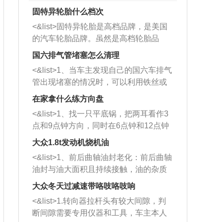
固特异轮胎什么档次
<&list>固特异轮胎是高档品牌，是美国
的汽车轮胎品牌。虽然是高档轮胎品
牌，但是中高低端的轮胎都有生产，这
国六排气管堵塞怎么清理
也是为了更好的开拓市场。
<&list>1、当车主发现自己的国六车排气
管出现堵塞的情况时，可以利用铁丝或
者是细棍，直接将杂物给取出来，如果
在家拿什么练方向盘
堵塞情况比较严重，也可以采取应急措
<&list>1、找一只平底锅，把两耳看作3
施。 <&list>2、直接利用木棍将所有的
点和9点钟方向，同时在6点钟和12点钟
杂物推到排气管里面的位置处，然后将
方向做一个标记。 <&list>2、双手握住
三元催化器拆解开，就可以将堵塞的东
大众1.8t发动机烧机油
平底锅两耳，然后往左打半圈、一圈、
西取出来。但如果是因为积碳过多引起
<&list>1、前后曲轴油封老化：前后曲轴
一圈半的练习，往右同样也要打相同的
的堵塞，就需要将三元催化器泡在草酸
油封与油大面积且持续接触，油的杂质
圈数。 <&list>3、最后强调要反复练
中进行清洗。 <&list>3、也可以利用清
和发动机内持续温度变化使其密封效果
习，这样就可以形成肌肉记忆，在真实
大众冬天过减速带咯吱咯吱响
洗剂对堵塞的情况得到解决，将清洗剂
逐渐减弱，导致渗油或漏油。<&list>2、
驾驶车辆时，不需要记忆也能打好方
放在燃油箱中，与燃油混合后，车辆启
<&list>1.转向器拉杆头有较大间隙，判
活塞间隙过大：积碳会使活塞环与缸体
向。
动时，就可以和汽油一起进入到燃烧
断间隙需要专用仪器和工具，车主本人
的间隙扩大，导致机油流入燃烧室中，