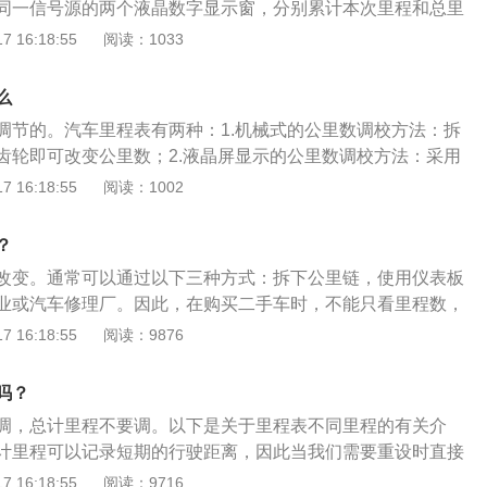
同一信号源的两个液晶数字显示窗，分别累计本次里程和总里
必要的麻烦。总计里程越小，意味着汽车的使用时间越短，零
有四位数，供短期计数，这是可以清零的；总里程则有六位
 16:18:55
阅读：1033
较少，相对于总计里程大的二手车来说，价格肯定越高，如果
子式里程表累积的里程数字存储在非易失性存储器内，在无电
的二手车，无疑是吃亏的。想要避免吃亏，除了去4S店查询相
存。传统的车速表是机械式的，典型的机械式里程表连接一根
查车内其他部件和装饰，综合判断汽车磨损程度。
么
根钢丝缆，软轴另一端连接到变速器某一个齿轮上，齿轮旋转
调节的。汽车里程表有两种：1.机械式的公里数调校方法：拆
钢丝缆带动里程表罩圈内一块磁铁旋转，罩圈与指针连接并通
齿轮即可改变公里数；2.液晶屏显示的公里数调校方法：采用
零位，磁铁旋转速度的快慢引起磁力线大小的变化，平衡被打
的仪表，里面有存储公里数据的单片机，只要修改单片机里面
 16:18:55
阅读：1002
动。这种车速里程表简单实用，被广泛用于大小型汽车上。
可调校仪表。汽车公里数是根据轮胎（前轮）转了多少圈来计
汽车电脑完成计算，由里程表显示出来。汽车公里数指汽车行
？
仪表板中里程表总里程显示的数字就是汽车行驶公里数。找到
改变。通常可以通过以下三种方式：拆下公里链，使用仪表板
这个位置不一样，有的是在变速箱或传动轴的里程表传感器插
业或汽车修理厂。因此，在购买二手车时，不能只看里程数，
地拔出。然后把走表器输出插片插入拔出的传感器插销中的信
通过观察外观、状况、底盘、发动机等做出决定。购买二手车
 16:18:55
阅读：9876
器上的那个小小的调节钮，把车子的时速调到设想中需要的速
下事项：1、选择一辆最近一年的车。时间越近，发生大、小
2、选择信誉良好的平台或大型汽车经销商。3、暴雨和洪水频
吗？
辆和涉水车辆的概率非常高。完全拉出安全带，查看是否有沉
调，总计里程不要调。以下是关于里程表不同里程的有关介
底板和备胎，查看是否有积水。4、如果买的是一辆性能好或
计里程可以记录短期的行驶距离，因此当我们需要重设时直接
车主使用了仿冒的轮辋和排气管等改装件，就不要买。5、应
设按键就能对其进行复位。总计里程：总计里程不建议修改，
 16:18:55
阅读：9716
为车源少，价格也很难查到，所以应该找更多的专业人员。