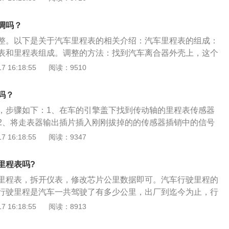
响到车辆保修、二手车出售等问题，修改之后很有可能对车辆
其次出售二手车时也会给车商更多的议价空间。
调吗？
整。以下是关于汽车里程表的相关介绍：汽车里程表的组成：
表和里程表组成。调整的方法：找到汽车离合器外壳上，这个
是在变速箱或传动轴的里程表传感器插头，然后用手轻轻的拔
 16:18:55
阅读：9510
输出插片插入拔出的传感器插销中的信号插孔，把走表器准确
开车钥匙，旋转一下，调节走表器上的那个小小的调节钮，把
吗？
想中需要的速度就可以。
，步骤如下：1、在车的引擎盖下找到传动轴的里程表传感器
2、将走表器输出插片插入刚刚拔掉的的传感器插销中的信号
表器准确的插入点烟器；4、在车钥匙上面旋转一下，启动所有
 16:18:55
阅读：9347
表器上的那个小小的调节按钮，把车子的时速调到想调节的速
始启动的时候，数字就会自动的增大，这样就可以将里程表进
里程表吗?
里程表，拆开仪表，修改芯片公里数据即可。汽车行驶里程的
行驶里程是汽车一共驾驶了有多少公里，出厂到迄今为止，行
包括前进后退。是汽车性能的重要判断标准之一。而且维护级
 16:18:55
阅读：8913
程有关，汽车保养该进行到哪种程度也和里程数有关系。汽车
速里程表是表示汽车的时速，单位是km/h（公里/小时）。汽车