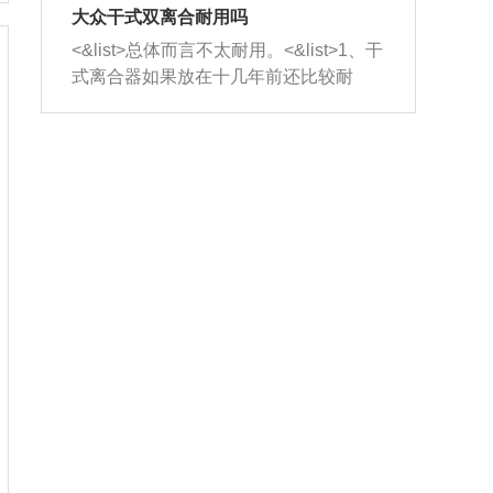
室，最后形成废气排出，就可以让三元
无法制作，需要将车辆送到修理厂或4s
造成烧机油。<&list>3、机油粘度。使用
大众干式双离合耐用吗
催化器得到清洗，排气管堵塞的情况就
店；<&list>2.车辆半轴套管防尘罩破
机油粘度过小的话，同样会有烧机油现
<&list>总体而言不太耐用。<&list>1、干
能够得到解决。
裂，破裂后会出现漏油现象，使半轴磨
象，机油粘度过小具有很好的流动性，
式离合器如果放在十几年前还比较耐
损严重，磨损的半轴容易损坏，产生异
容易窜入到气缸内，参与燃烧。<&list>
用，但是由于现在的汽车发动机动力输
响；<&list>3.稳定器的转向胶套和球头
4、机油量。机油量过多，机油压力过
出越来越高，使得干式离合器散热不足
老化，一般是使用时间过长造成的。解
大，会将部分机油压入气缸内，也会出
的缺陷也逐渐暴露出来。<&list>2、由于
决方法是更换新的质量好的转向橡胶套
现烧机油。<&list>5、机油滤清器堵塞：
干式双离合的工作环境暴露在空气中，
和球头。
会导致进气不畅，使进气压力下降，形
而离合器的散热也是通离合器罩上面的
成负压，使机油在负压的情况下吸入燃
几个小孔来进行散热。但是在行驶过程
烧室引起烧机油。<&list>6、正时齿轮或
中变速箱需要换挡，就不得不使得离合
链条磨损：正时齿轮或链条的磨损会引
器频繁工作。<&list>3、长时间的低速行
起气阀和曲轴的正时不同步。由于轮齿
驶以及过于频繁的启停，导致离合器的
或链条磨损产生的过量侧隙，使得发动
温度不断升高，而低速行驶时空气流动
机的调节无法实现：前一圈的正时和下
效率不高，无法将离合器中的热量有效
一圈可能就不一样。当气阀和活塞的运
的带走，导致离合器内部的温度不断升
动不同步时，会造成过大的机油消耗。
高，加速离合器的磨损。
解决方法：更换正时齿轮或链条。<&list
>7、内垫圈、进风口破裂：新的发动机
设计中，经常采用各种由金属和其他材