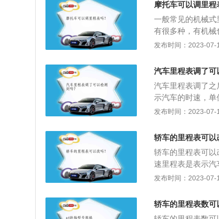
摩托车可以调里程
里程表实际上由两
一般常见的机械式
在驾驶位置正前方
有很多种，有机械
边深入工具调整，
发布时间：2023-07-17
表，还有通过刷芯
过反转来回调：大
汽车里程表调了可
车轮，就可以把里
汽车里程表调了之
使里程数倒回去，
示汽车的时速，单
夹住里程线转，这
个是车速表，另一
发布时间：2023-07-17
传统的车速表是机
缆，软轴另一端连
轿车的里程表可以
带动里程表罩圈内
轿车的里程表可以
磁铁旋转速度的快
速里程表是表示汽
个表组成，一个是
发布时间：2023-07-17
方。2、如何识别
盒开关、油门刹车
轿车的里程表数可
胎，通过轮胎的磨
轿车的里程表数可