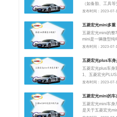
（如备胎、工具等
钥匙等。
指标，该指标既要
发布时间：2023-07-17
光miniEV20
2920mm、1493
五菱宏光mini多重
搭载永磁同步20k
五菱宏光mini的
mini是一辆微型
毫米（mm），16
发布时间：2023-07-17
光mini是一辆
轮驱动。3、动力：
五菱宏光plus车
米。这一款车使用
五菱宏光plus车身
池的能量密度更高
1、五菱宏光PLU
独立悬架，后悬架
品牌的最宽平台，
发布时间：2023-07-17
动力性能、车内空
宏光PLUS的底盘
五菱宏光mini的
matic）国际
五菱宏光mini车身
性和操控稳定性方
是关于五菱宏光mi
款四座新能源车，