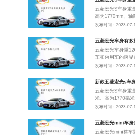
发产品，以流畅的
五菱宏光S车身重量
身没有任何哗众取
高为1770mm、
设计更是成就了仅
上推出的一款介于
发布时间：2023-07-17
行驶中的噪音，从
果良好的五连杆摆
架，进一步体现了
菱宏光S以更高级
够有效减少行驶中
五菱宏光车身有多
带、LED高位刹
使得车身侧面更有
五菱宏光车身重1
能、大灯或车门未
高级别车型为标杆，
车和乘用车的跨界自
刹车灯、后窗加热
0mm，轴距为27
发布时间：2023-07-17
未关报警装置、带
带、led高位刹
在同价位车型中处
系统和自动寻车功
新款五菱宏光s车
式后悬架，传动系
前脸设计和立体直
位置合理，四个车
五菱宏光S车身重量
时也继承了通用车
米、高为1770毫
光车型的基础上推
发布时间：2023-07-17
S采用吸震效果良
配置：五菱宏光S
五菱宏光mini车
力式安全带、LE
五菱宏光mini整
动落锁功能、大灯