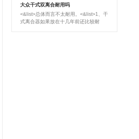
室，最后形成废气排出，就可以让三元
无法制作，需要将车辆送到修理厂或4s
造成烧机油。<&list>3、机油粘度。使用
大众干式双离合耐用吗
催化器得到清洗，排气管堵塞的情况就
店；<&list>2.车辆半轴套管防尘罩破
机油粘度过小的话，同样会有烧机油现
<&list>总体而言不太耐用。<&list>1、干
能够得到解决。
裂，破裂后会出现漏油现象，使半轴磨
象，机油粘度过小具有很好的流动性，
式离合器如果放在十几年前还比较耐
损严重，磨损的半轴容易损坏，产生异
容易窜入到气缸内，参与燃烧。<&list>
用，但是由于现在的汽车发动机动力输
响；<&list>3.稳定器的转向胶套和球头
4、机油量。机油量过多，机油压力过
出越来越高，使得干式离合器散热不足
老化，一般是使用时间过长造成的。解
大，会将部分机油压入气缸内，也会出
的缺陷也逐渐暴露出来。<&list>2、由于
决方法是更换新的质量好的转向橡胶套
现烧机油。<&list>5、机油滤清器堵塞：
干式双离合的工作环境暴露在空气中，
和球头。
会导致进气不畅，使进气压力下降，形
而离合器的散热也是通离合器罩上面的
成负压，使机油在负压的情况下吸入燃
几个小孔来进行散热。但是在行驶过程
烧室引起烧机油。<&list>6、正时齿轮或
中变速箱需要换挡，就不得不使得离合
链条磨损：正时齿轮或链条的磨损会引
器频繁工作。<&list>3、长时间的低速行
起气阀和曲轴的正时不同步。由于轮齿
驶以及过于频繁的启停，导致离合器的
或链条磨损产生的过量侧隙，使得发动
温度不断升高，而低速行驶时空气流动
机的调节无法实现：前一圈的正时和下
效率不高，无法将离合器中的热量有效
一圈可能就不一样。当气阀和活塞的运
的带走，导致离合器内部的温度不断升
动不同步时，会造成过大的机油消耗。
高，加速离合器的磨损。
解决方法：更换正时齿轮或链条。<&list
>7、内垫圈、进风口破裂：新的发动机
设计中，经常采用各种由金属和其他材