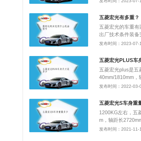
发布时间：2023-07-17
视觉效果，车头与
式进气口以及两侧
五菱宏光有多重？
和靠背角度调节，
五菱宏光的车重有两
势，后排座椅还支
出厂技术条件装备
是汽车的一个重要
发布时间：2023-07-17
别是4305mm、16
吸气发动机，最大功
五菱宏光PLUS车
五菱宏光plus是
40mm/1810m
单的几何形状，鼎
发布时间：2022-03-02
透镜大灯；动力方面
箱，最大马力为147
五菱宏光S车身重
油耗为7.3L/1
1200KG左右，五
悬挂加后螺旋弹簧
m，轴距长2720
宏光s是在五菱宏
发布时间：2021-11-10
作为商用车来使用