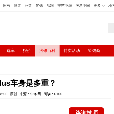
插画
健康
公益
优选
法制
守艺中华
应急中国
更多
地
选车
报价
汽修百科
特卖活动
经销商
lus车身是多重？
8:55
原创
来源：中华网
阅读：6100
咨询技师