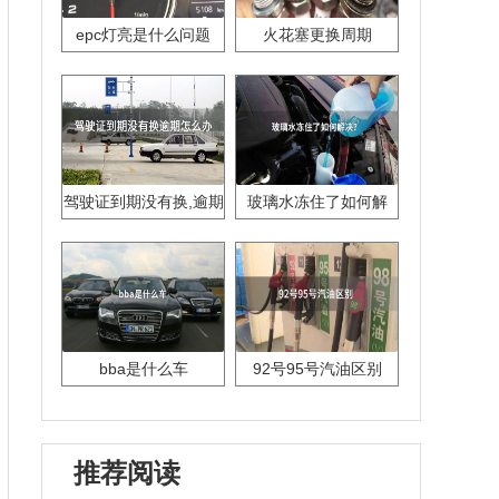
epc灯亮是什么问题
火花塞更换周期
驾驶证到期没有换,逾期
玻璃水冻住了如何解
怎么办??
决？
bba是什么车
92号95号汽油区别
推荐阅读