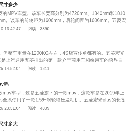
更加实用与多样化，内部空间宽敞。在安全配置上，五菱宏光
身尺寸多少
化的配置，在同价位车型中水平领先，配备了ABS+EBD系
菱的MPV车型。该车长宽高分别为4720mm、1840mm和1810
车灯、儿童锁、自动落锁、车门报警功能、自动寻车功能、电子
0mm。该车的前轮距为1606mm，后轮间距为1606mm。五菱宏
在汽车性能上，使用了五连杆摆臂式后悬架，吸震效果很强
.5升涡轮增压发动机。五菱宏光plus的1.5升涡轮增压发动机代号
 16:42:47
阅读：3890
量改变为45:55的比例，使得车辆重心均衡，四轮抓地力也得到
8kw，最大扭矩250nm。发动机可在2200至3400rpm转每分钟
现良好。
00rpm转每分钟时输出最大功率。发动机还配备了DVVT技
和铝合金缸盖。与发动机匹配的是6速手动变速器。并非所有
但整车重量在1200KG左右，4S店宣传单都有的。五菱宏光
系统都能提供这种车辆。五菱宏光升级版没有自动停车功能。
光是上汽通用五菱推出的第一款介于商用车和乘用车的跨界自
前悬挂采用麦弗逊独立悬架，后悬挂采用钢板弹簧独立悬架。麦弗
畅的外形设计，多样化、实用性的宽敞驾乘空间，动力性和经
 14:52:04
阅读：1311
的独立悬架，应用广泛。悬挂结构简单，占用空间较小。麦弗
以及在操控性和安全性上的实力表现，颠覆了人们对商务车的
空间很小。钢弹簧可以提高汽车的承载能力。五菱宏光plus是
菱宏光以其小排量、巧妙设计、精致内饰、强有力的跨级动
轮驱动车型，而后置驱动也可以提高车辆的承载能力。
pv吗
6.68万元的绝对诱人的售价；3、在大块头云集的商务车市场开创
一款mpv车型，这是五菱旗下的一款mpv，这款车是在2019年上
小巧、精细、实用\"是业内人士对五菱宏光的一致评价。
us全系使用了一款1.5升涡轮增压发动机。五菱宏光plus的长宽
，1840毫米，1810毫米，轴距为2800毫米。五菱宏光plus的
 23:51:04
阅读：4839
动机最大功率为108kw，最大扭矩为250牛米。这款发动机可以
出最大扭矩，并且能够持续到3400转每分钟。这款发动机可以在
身尺寸多大
输出最大功率。这款发动机搭载了dvvt技术和多点电喷技术，并