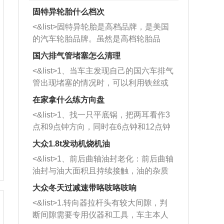
固特异轮胎什么档次
<&list>固特异轮胎是高档品牌，是美国
的汽车轮胎品牌。虽然是高档轮胎品
牌，但是中高低端的轮胎都有生产，这
国六排气管堵塞怎么清理
也是为了更好的开拓市场。
<&list>1、当车主发现自己的国六车排气
管出现堵塞的情况时，可以利用铁丝或
者是细棍，直接将杂物给取出来，如果
在家拿什么练方向盘
堵塞情况比较严重，也可以采取应急措
<&list>1、找一只平底锅，把两耳看作3
施。 <&list>2、直接利用木棍将所有的
点和9点钟方向，同时在6点钟和12点钟
杂物推到排气管里面的位置处，然后将
方向做一个标记。 <&list>2、双手握住
三元催化器拆解开，就可以将堵塞的东
大众1.8t发动机烧机油
平底锅两耳，然后往左打半圈、一圈、
西取出来。但如果是因为积碳过多引起
<&list>1、前后曲轴油封老化：前后曲轴
一圈半的练习，往右同样也要打相同的
的堵塞，就需要将三元催化器泡在草酸
油封与油大面积且持续接触，油的杂质
圈数。 <&list>3、最后强调要反复练
中进行清洗。 <&list>3、也可以利用清
和发动机内持续温度变化使其密封效果
习，这样就可以形成肌肉记忆，在真实
大众冬天过减速带咯吱咯吱响
洗剂对堵塞的情况得到解决，将清洗剂
逐渐减弱，导致渗油或漏油。<&list>2、
驾驶车辆时，不需要记忆也能打好方
放在燃油箱中，与燃油混合后，车辆启
<&list>1.转向器拉杆头有较大间隙，判
活塞间隙过大：积碳会使活塞环与缸体
向。
动时，就可以和汽油一起进入到燃烧
断间隙需要专用仪器和工具，车主本人
的间隙扩大，导致机油流入燃烧室中，