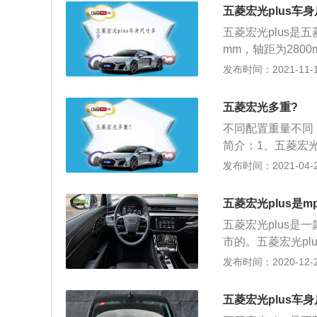
形设计流畅，性能
五菱宏光plus车
采用了全方面多样
五菱宏光plus是五
统、LED高位刹
mm，轴距为280
防盗系统等等。而
光plus系统采用1
发布时间：2021-11-10
大，另外将车辆质
LJ0，最大功率10
平衡，在上坡时表
时最大扭矩，在52
五菱宏光多重?
术、多点电喷技术
不同配置重量不同，
配备自动变速器的
简介：1、五菱宏
五菱宏光plus
主研发产品，以流
发布时间：2021-04-25
逊悬架是一种常见
济性的完美平衡，
逊悬架的发动机舱
传统印象；2、五
一款前置发动机后
五菱宏光plus是m
力，以及4.48～
五菱宏光plus是
了一片新天地。\"
市的。五菱宏光pl
高分别是4720毫米
发布时间：2020-12-26
1.5升涡轮增压发
从2200转开始输
五菱宏光plus车
5200转每分钟时