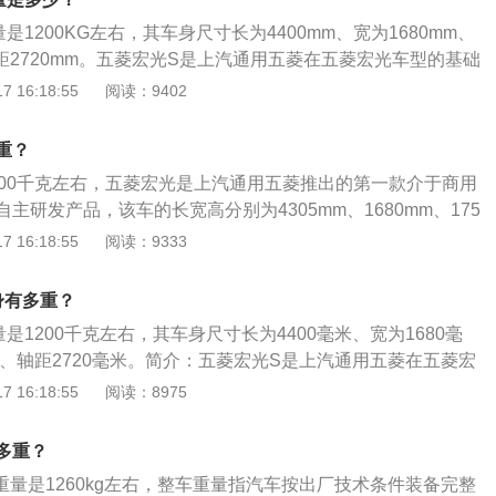
外形设计，多样化、实用性的宽敞驾乘空间。五菱宏光S的车
是1200KG左右，其车身尺寸长为4400mm、宽为1680mm、
宠的设计，正体现了一款商务车型应有的稳重。流线型的车身
轴距2720mm。五菱宏光S是上汽通用五菱在五菱宏光车型的基础
为0.36的风阻系数，不但有利于降低油耗，而且还能有效降低
商用车和乘用车的跨界自主研发产品。五菱宏光S采用吸震效
 16:18:55
阅读：9402
而提高车内的乘坐舒适度。车身顶部配置的大尺寸车顶行李
臂式后悬架，传动系统采用前置后驱模式。安全配置方面，五
紧凑型商务车的多功能特性，车身尾部的一体化弧形尾翼，能
别车型为标杆，配备有ABS加EBD、双安全气囊、限力式安全
的紊流，并提供适当的下压力，侧面的跃动腰线和契型裙线，
重？
车灯、后窗加热除霜功能、后雨刮器、中门儿童锁、自动落锁功
层次感，而且线条更为流畅。安全配置方面，五菱宏光S以更
200千克左右，五菱宏光是上汽通用五菱推出的第一款介于商用
关报警装置、带电子防盗系统、自动寻车功能的遥控钥匙等。
配备有ABS+EBD、双安全气囊、限力式安全带、LED高位
主研发产品，该车的长宽高分别为4305mm、1680mm、175
除霜功能、后雨刮器、中门儿童锁、自动落锁功能、大灯/车门
20mm。安全配置方面，这款车配备了双安全气囊、限力式安全
 16:18:55
阅读：9333
电子防盗系统和自动寻车功能的遥控钥匙等丰富的安全配置，
车灯、倒车雷达、后窗加热除霜功能、自动落锁功能、带电子防盗
于绝对领先水平。五菱宏光S采用吸震效果良好的五连杆摆臂
能的遥控钥匙等。外观方面，这款车采用时下非常流行的双U
身有多重？
统采用前置后驱模式，前后轴载荷质量分配为45:55，整车重心
瀑式镀铬进气格栅，不仅让车头部分看上去更加时尚动感，同
轮的抓地力相对均衡，上坡时更显得游刃有余。
是1200千克左右，其车身尺寸长为4400毫米、宽为1680毫
系的某些特征。
米、轴距2720毫米。简介：五菱宏光S是上汽通用五菱在五菱宏
出的一款介于商用车和乘用车的跨界自主研发产品。五菱宏光
 16:18:55
阅读：8975
好的五连杆摆臂式后悬架，传动系统采用前置后驱模式。安全
以更高级别车型为标杆，配备有ABS加EBD、双安全气囊、限
身多重？
D高位刹车灯、后窗加热除霜功能、后雨刮器、中门儿童锁、自
车重量是1260kg左右，整车重量指汽车按出厂技术条件装备完整
或车门未关报警装置、带电子防盗系统、自动寻车功能的遥控