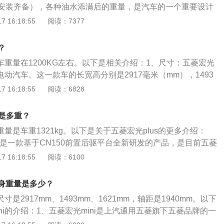
安装齐备），各种油水添满后的重量，是汽车的一个重要设计
先进又要切实可行。更多相关资料如下：1.车身尺寸：五菱宏
 16:18:55
阅读：7377
21款马卡龙时尚款是上汽通用五菱推出的一款微型车，长宽高分别是
mm、1621mm。2.配置：五菱宏光miniEV2021款马卡龙时尚款
？
w电动机，最大扭矩是85nm，匹配电动车单速变速箱。
整车重量在1200KG左右。以下是相关介绍：1、尺寸：五菱宏光
纯电动汽车。这一款车的长宽高分别是2917毫米（mm），1493
21毫米（mm），轴距为1940毫米（mm）。2、车型：五菱宏
 16:18:55
阅读：6828
三门四座两厢汽车。这是一辆单电机车型，这一款车的电动机是后
五菱宏光mini的电动机最大功率是20kw，最大扭矩为85牛
身是多重？
的是锂离子电池，大部分电动汽车基本都会使用锂电池，锂电
重量是车重1321kg。以下是关于五菱宏光plus的更多介绍：
，重量更轻。4、悬架：五菱宏光mini的前悬架使用的是麦弗逊
S是一款基于CN150前置后驱平台全新研发的产品，是目前五菱
使用的是多连杆非独立悬架。
具备高延展性、高效模块化的优势，在车身结构、底盘调教、
 16:18:55
阅读：6100
间、做工用料、安全品质等方面均有本质上的提升。2、五菱
经由上汽通用五菱与全球领先的底盘研发机构摩缇马帝（Multi
车身重量是多少？
顶级专家团队联合开发调校，带来扎实沉稳的行驶质感，在驾乘舒适
尺寸是2917mm、1493mm、1621mm，轴距是1940mm。以下
面双双提升。
ni的介绍：1、五菱宏光mini是上汽通用五菱旗下五菱品牌的一
定位为代步车。2、五菱宏光mini采用双门设计，营造出可爱的