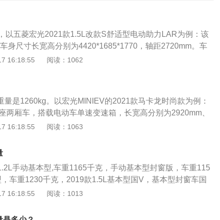
以五菱宏光2021款1.5L改款S舒适型电动助力LAR为例：该
车身尺寸长宽高分别为4420*1685*1770，轴距2720mm。车
部造型更饱满。五菱宏光是上汽通用五菱推出的第一款介于商
 16:18:55
阅读：1062
界自主研发产品。该产品以流畅的外形设计，多样化、实用性
五菱宏光在动力性和经济性的完美平衡，以及在操控性和安全
颠覆了人们对商务车的传统印象。五菱宏光以其小排量、巧妙
重量是1260kg。以宏光MINIEV的2021款马卡龙时尚款为例：
强有力的跨级动力。小巧、精细、实用是业内人士对五菱宏光
座两厢车，搭载电动车单速变速箱，长宽高分别为2920mm、
1mm，轴距为1940mm，最高车速达到每小时100千米。宏光MINI
 16:18:55
阅读：1063
卡龙时尚款的电动机总功率为20千瓦，电动机总扭矩为85牛米，
，轮胎规格为145/70R12。以下是关于五菱宏光的更多资
量
是上汽通用五菱推出的第一款介于商用车和乘用车的跨界自主
1.2L手动基本型,车重1165千克，手动基本型封窗版，车重115
的外形设计，多样化、实用性的宽敞驾乘空间，动力性和经济
型，车重1230千克，2019款1.5L基本型国V，基本型封窗车国
及在操控性和安全性上的实力表现，颠覆了对商务车的传统印
克，1.5L基本型国Ⅵ，车重1230千克。五菱宏光S在动力性和经
 16:18:55
阅读：1013
以其小排量、巧妙设计、精致内饰、强有力的跨级动力。3、在
在操控性和安全性上的表现，都非常优越。五菱宏光S是上汽
车市场开创了一片新天地，小巧、精细、实用是业内人士对五
光车型的基础上推出的一款介于商用车和乘用车的跨界自主研
。
量是多少？