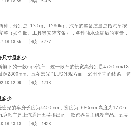
 16:18:55
阅读：6008
车尾造型垂直。该车前脸采用了窄条幅式格栅，搭配下方贯穿
大灯组，辨识度较高。3、五菱宏光mini前排座椅支持前后滑动
后排座椅靠背也支持20度的倾角调节，以便于找到合适的姿
种，分别是1130kg、1280kg，汽车的整备质量是指汽车按
持翻折功能。
完整（如备胎、工具等安装齐备），各种油水添满后的重量，
设计指标。五菱宏光是上汽通用五菱推出的一款车，长宽高分
 16:18:55
阅读：5777
80mm、1750mm，轴距为2720mm，搭载1.2L、1.5L两款自然
率分别是63kw、82kw，匹配5挡手动变速箱。
身尺寸是多少
五菱旗下的一款mpv汽车，这一款车的长宽高分别是4720mm/18
m，轴距2800mm。五菱宏光PLUS外观方面，采用平直的线条、简
字形进气格栅，简约大气，全系配备卤素远近光灯，飞翼式带
 10:12:09
阅读：4718
，搭载1.5TL4涡轮增压发动机，与之匹配的是6挡手动变速
PS，最大扭矩为250N·m，最高车速为170km/h，工信部综合
量多少
00km。底盘转向方面，采用前置后驱的驱动方式，前麦弗逊式独立
菱宏光的车身长度为4400mm，宽度为1680mm,高度为1770m
五连杆式非独立悬挂组合。
mm,这款车是上汽通用五菱推出的一款跨界自主研发产品。五菱
光的基础上推出的一款介于商用车和乘用车之间的车型，既能够
 16:43:18
阅读：4423
，也能够作为乘用车的用途，经过全新研发的五菱宏光S，外