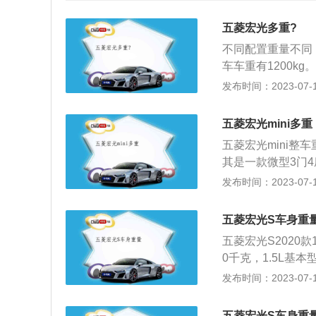
五菱宏光多重?
不同配置重量不同，
车车重有1200kg。
身线条更流畅、尾
发布时间：2023-07-17
用车和乘用车的跨
的宽敞驾乘空间。
五菱宏光mini多重
性上的实力表现，
五菱宏光mini整车
设计、精致内饰、
其是一款微型3门4
的一致评价。
1493mm、162
发布时间：2023-07-17
EV的2021款马
驱动方式为后置后驱
五菱宏光S车身重
料：1、五菱宏光
五菱宏光S2020款
研发产品，以流畅
0千克，1.5L基本
性的完美平衡，以
Ⅵ，车重1215千
发布时间：2023-07-17
象。2、五菱宏光
济性的完美平衡，
大块头云集的商务
通用五菱在五菱宏
菱宏光的一致评价
五菱宏光S车身重