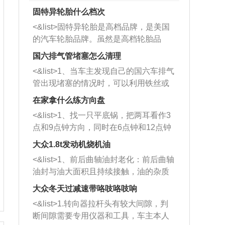
固特异轮胎什么档次
<&list>固特异轮胎是高档品牌，是美国
的汽车轮胎品牌。虽然是高档轮胎品
牌，但是中高低端的轮胎都有生产，这
国六排气管堵塞怎么清理
也是为了更好的开拓市场。
<&list>1、当车主发现自己的国六车排气
管出现堵塞的情况时，可以利用铁丝或
者是细棍，直接将杂物给取出来，如果
在家拿什么练方向盘
堵塞情况比较严重，也可以采取应急措
<&list>1、找一只平底锅，把两耳看作3
施。 <&list>2、直接利用木棍将所有的
点和9点钟方向，同时在6点钟和12点钟
杂物推到排气管里面的位置处，然后将
方向做一个标记。 <&list>2、双手握住
三元催化器拆解开，就可以将堵塞的东
大众1.8t发动机烧机油
平底锅两耳，然后往左打半圈、一圈、
西取出来。但如果是因为积碳过多引起
<&list>1、前后曲轴油封老化：前后曲轴
一圈半的练习，往右同样也要打相同的
的堵塞，就需要将三元催化器泡在草酸
油封与油大面积且持续接触，油的杂质
圈数。 <&list>3、最后强调要反复练
中进行清洗。 <&list>3、也可以利用清
和发动机内持续温度变化使其密封效果
习，这样就可以形成肌肉记忆，在真实
大众冬天过减速带咯吱咯吱响
洗剂对堵塞的情况得到解决，将清洗剂
逐渐减弱，导致渗油或漏油。<&list>2、
驾驶车辆时，不需要记忆也能打好方
放在燃油箱中，与燃油混合后，车辆启
<&list>1.转向器拉杆头有较大间隙，判
活塞间隙过大：积碳会使活塞环与缸体
向。
动时，就可以和汽油一起进入到燃烧
断间隙需要专用仪器和工具，车主本人
的间隙扩大，导致机油流入燃烧室中，