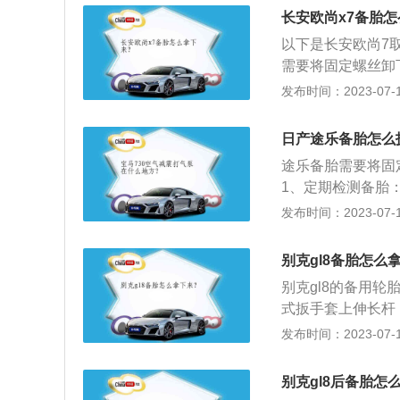
后将轮毂上的螺母
或者暂时稳定行驶
长安欧尚x7备胎
底，漏一部分在车
以下是长安欧尚7
斤顶滑倒或者其他
需要将固定螺丝卸
备胎换上，然后以
胎的工具也可以一
发布时间：2023-07-17
紧，然后将车身底
然美学设计，太空
拧紧直至拧不动为
用波纹横条上下向
时针拧紧固定螺丝
日产途乐备胎怎么
设计具备辨识度，
途乐备胎需要将固
了旋风型的设计以
1、定期检测备胎
打造的一辆紧凑型
之前，要尽早对轮
发布时间：2023-07-17
心全新模块化MP
行车，因为轮胎侧
品研发能力。欧尚X7
起：轮胎的主要成
m，最大扭矩265N
别克gl8备胎怎么
油污，要及时用中
变速箱由长安与英
别克gl8的备用
制品，存放时间太
式扳手套上伸长杆
年之后就应该更换
个孔；然后逆时针
发布时间：2023-07-17
手直到备用轮胎松
的汽车备胎按大小
别克gl8后备胎怎
为后备箱内置式、