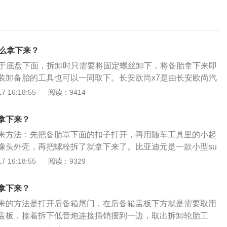
怎么拿下来？
位于底盘下面，拆卸时只需要将固定螺丝卸下，将备胎拿下来即
装卸备胎的工具也可以一同取下。长安欧尚x7是由长安欧尚汽
suv，定位是都市精品suv。车身尺寸方面，长安欧尚x7长宽
 16:18:55
阅读：9414
1860mm、1720mm，轴距为2780mm。长安欧尚x7搭载onst
能网联系统，搭载5G的智能车机芯片imx8智能车机芯片、千里眼、
拿下来？
高清360度全景影像、超高清环视行车记录仪、全自动泊车系
来方法：先把备胎罩下面的扣子打开，再用随车工具里的小起
像头外壳，再把螺栓拆了就拿下来了。比亚迪元是一款小型su
为4320mm、1765mm、1650mm，轴距为2520mm。动力
 16:18:55
阅读：9329
使用了两款发动机，一款是1.5升自然吸气发动机，另一款是1.
。1.5升自然吸气发动机的最大输出功率为每分钟5800转，最
拿下来？
4800转；1.5升涡轮增压发动机的最大输出功率为每分钟520
来的方法是打开后备箱尾门，在后备箱盖板下方就是需要取用
为每分钟1750到3500转。
盖板，接着拆下低音炮连接插销摆到一边，取出拆卸轮胎工