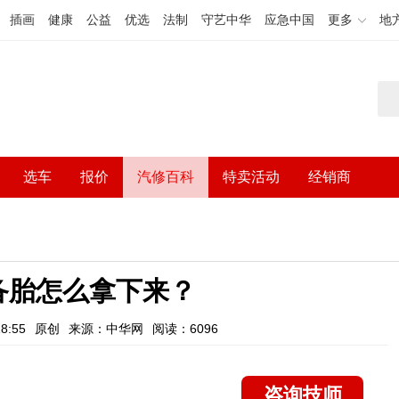
插画
健康
公益
优选
法制
守艺中华
应急中国
更多
地
选车
报价
汽修百科
特卖活动
经销商
备胎怎么拿下来？
8:55
原创
来源：中华网
阅读：6096
咨询技师