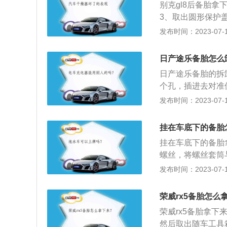
别克gl8后备胎
3、取出圆形保护
胎和千斤顶；2、
发布时间：2023-07-17
胎，换上备胎；4
成。以2021款别克
日产途乐备胎怎么
m、高1776mm，
日产途乐备胎的拆
个孔，插进去对准
分别是5161mm、1
发布时间：2023-07-17
自然吸气发动机，最
矩是394nm，
挂在车底下的备胎
独立悬挂，后悬架
挂在车底下的备胎
螺丝，将螺丝套筒
随之降落。此类备
发布时间：2023-07-17
注意事项：1、备
延长，备胎也会出
荣威rx5备胎怎么
的对汽车备胎进行
荣威rx5备胎拿
如果备胎有裂纹时
然后取出随车工具