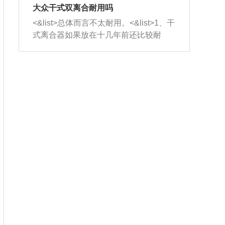
室，最后形成废气排出，就可以让三元
无法制作，需要将车辆送到修理厂或4s
造成烧机油。<&list>3、机油粘度。使用
大众干式双离合耐用吗
催化器得到清洗，排气管堵塞的情况就
店；<&list>2.车辆半轴套管防尘罩破
机油粘度过小的话，同样会有烧机油现
<&list>总体而言不太耐用。<&list>1、干
能够得到解决。
裂，破裂后会出现漏油现象，使半轴磨
象，机油粘度过小具有很好的流动性，
式离合器如果放在十几年前还比较耐
损严重，磨损的半轴容易损坏，产生异
容易窜入到气缸内，参与燃烧。<&list>
用，但是由于现在的汽车发动机动力输
响；<&list>3.稳定器的转向胶套和球头
4、机油量。机油量过多，机油压力过
出越来越高，使得干式离合器散热不足
老化，一般是使用时间过长造成的。解
大，会将部分机油压入气缸内，也会出
的缺陷也逐渐暴露出来。<&list>2、由于
决方法是更换新的质量好的转向橡胶套
现烧机油。<&list>5、机油滤清器堵塞：
干式双离合的工作环境暴露在空气中，
和球头。
会导致进气不畅，使进气压力下降，形
而离合器的散热也是通离合器罩上面的
成负压，使机油在负压的情况下吸入燃
几个小孔来进行散热。但是在行驶过程
烧室引起烧机油。<&list>6、正时齿轮或
中变速箱需要换挡，就不得不使得离合
链条磨损：正时齿轮或链条的磨损会引
器频繁工作。<&list>3、长时间的低速行
起气阀和曲轴的正时不同步。由于轮齿
驶以及过于频繁的启停，导致离合器的
或链条磨损产生的过量侧隙，使得发动
温度不断升高，而低速行驶时空气流动
机的调节无法实现：前一圈的正时和下
效率不高，无法将离合器中的热量有效
一圈可能就不一样。当气阀和活塞的运
的带走，导致离合器内部的温度不断升
动不同步时，会造成过大的机油消耗。
高，加速离合器的磨损。
解决方法：更换正时齿轮或链条。<&list
>7、内垫圈、进风口破裂：新的发动机
设计中，经常采用各种由金属和其他材