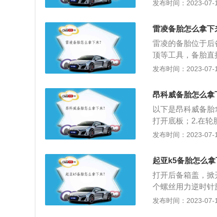
具，即可将备胎取
发布时间：2023-07-17
是全新紧凑级SUV
面：外观运用Roc
雷凌备胎怎么拿下
量感，宽体双U型
雷凌的备胎位于后
饰采用横贯式设计
顶等工具，备胎直
屏和出风口包裹其
尺寸备胎，全尺寸
发布时间：2023-07-17
任何一条暂时或已
胎尺寸的大小可以
昂科威备胎怎么拿
是备胎的规格与原
以下是昂科威备胎
用。备胎不管宽与
打开底板；2.在
帽，逆时针把螺帽
发布时间：2023-07-17
料：1、全尺寸备
将其替换任何一条
起亚k5备胎怎么
轮胎直径和宽度都
打开后备箱盖，掀
能用于非驱动轮，并
个螺丝用力逆时针
称为安全轮胎（run
1、先拿出螺母扳
发布时间：2023-07-17
保用轮胎”。与普
胎一侧，然后转动
慢，能够保持行驶