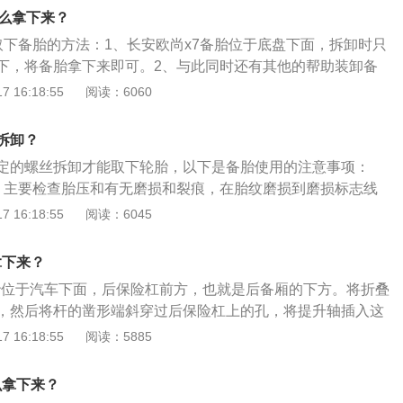
全部卸下，把轮胎拿下来，拿下来之后将坏轮胎一半放入车
至维修站。
怎么拿下来？
外（这么做是为保证换轮胎时的安全，如果因操作不当导致千
取下备胎的方法：1、长安欧尚x7备胎位于底盘下面，拆卸时只
意外车身突然落下能够保证安全以及减少车辆损坏）。3、将
下，将备胎拿下来即可。2、与此同时还有其他的帮助装卸备
对角线的方式拧上螺母。把各个螺母以对角线的方式用力拧
同取下。以下是有关长安欧尚7的简介：1、欧尚X7整车使用自
 16:18:55
阅读：6060
下的轮胎取出来，将千斤顶放下然后取出。然后再将螺母用力
级涂装工艺，前脸上使用了大尺寸六边形前格栅，格栅内部使
止，确保行驶安全。4、将换下的轮胎放回后备箱备胎位置顺
下延伸排列布局。长安欧尚云鹰LOGO悬挂于格栅上方，整体
，或者直接放在后备箱里。
拆卸？
而外设置配上全车LED自然光复式大灯、双色直切轮毂，使用
定的螺丝拆卸才能取下轮胎，以下是备胎使用的注意事项：
及贯通式腰线设计组合等。2、长安欧尚X7是由长安欧尚汽车
：主要检查胎压和有无磨损和裂痕，在胎纹磨损到磨损标志线
SUV，定位大美基本都市精品SUV，新车源于长安全球研发中
胎进行更换。如果胎侧有细小裂纹，就不能用它跑长途或高速
 16:18:55
阅读：6045
A-2平台，该平台兼具EV、混动、传统燃油车三种能源形式的产
壁较薄，高速行车容易发生爆胎。2、油品与备胎不放在一
配备1.5TGDI发动机，最大功率178马力（131kW）/5500rp
分是橡胶，而橡胶最怕的就是各种油品的侵蚀。如果轮胎沾到
.m/1450-4500rpm。与此同时匹配湿式7DCT自动变速器，该
拿下来？
性的洗涤剂把油污冲洗掉。3、备胎寿命4年左右：轮胎是橡胶
国研发中心自主研发。
轮胎位于汽车下面，后保险杠前方，也就是后备厢的下方。将折叠
长会出现老化现象，一般轮胎的老化期为4年左右，因此，到4
，然后将杆的凿形端斜穿过后保险杠上的孔，将提升轴插入这
备胎。
方向转动折叠式扳手，直到备用轮胎下降到地面，继续转动扳
 16:18:55
阅读：5885
脱即可卸下备胎。更多有关汽车备胎的资料如下：1、市面上
分为全尺寸备胎和非全尺寸备胎。2、汽车备胎按放置方式分
么拿下来？
外挂式和下挂式。