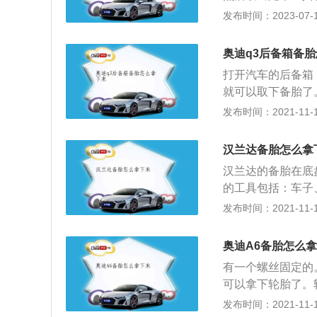
尺寸轮胎，只能做
发布时间：2023-07-17
时80km。荣威rx
719mm，轴距是2
奥迪q3后备箱备
打开汽车的后备箱
就可以取下备胎了
寸的备胎，非全尺
发布时间：2021-11-10
备胎的行驶速度不
四条轮胎的尺寸都
汉兰达备胎怎么拿
备胎有三种形式，
汉兰达的备胎在底
是用绞盘钢丝悬挂
的工具包括：车子
者是卡车上。第二
后备箱底部（把最
发布时间：2021-11-10
就看到了备胎的位
了，按照以下步骤
车备胎，有的是不
以看到螺帽。2、
气，很多全尺寸S
奥迪A6备胎怎么
的），将套筒头套
有一个螺丝固定的
洞。4、将加力杆
可以拿下轮胎了。
就可以拿下了。截至
老化期为4年左右
发布时间：2021-11-10
指导价：23.98