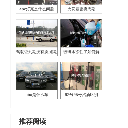
epc灯亮是什么问题
火花塞更换周期
驾驶证到期没有换,逾期
玻璃水冻住了如何解
怎么办??
决？
bba是什么车
92号95号汽油区别
推荐阅读