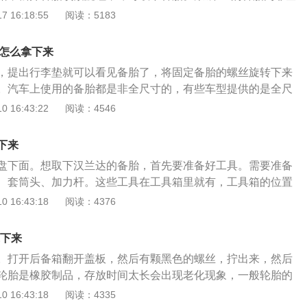
临时代替使用，且只能用于非驱动轮，最高时速不能超过每小
 16:18:55
阅读：5183
5是一款紧凑型SUV，车身尺寸为长4556mm、宽1855mm、高1
700mm，搭载2.0T和1.5T两款缸内中置直喷涡轮增压发动机。
胎怎么拿下来
，提出行李垫就可以看见备胎了，将固定备胎的螺丝旋转下来
。汽车上使用的备胎都是非全尺寸的，有些车型提供的是全尺
寸的备胎规格比较小，与汽车上的四条轮胎的规格是不同的，
 16:43:22
阅读：4546
能超过80km/h，否则会出现爆胎的危险。全尺寸备胎与汽车上
是相同的，轮胎的性能和汽车原装的轮胎是相同的。汽车上的
下来
一种是悬挂式存放，很多都是用备胎框架固定，用螺旋杆或者
盘下面。想取下汉兰达的备胎，首先要准备好工具。需要准备
，这种放置方式很少出现在家用轿车上，大多数出现在货车或
、套筒头、加力杆。这些工具在工具箱里就有，工具箱的位置
种形式就是放置在汽车的后备箱内部，把后备箱的护板拿下，
后那块可以活动的盖板拿起来就能看到）。准备好所有的工具
 16:43:18
阅读：4376
置，这种备胎通常都是使用螺丝进行固定的。第三种就是越野
操作：1、打开后备箱，有一个黑色的小盖子，打开小盖子可
带护罩，有的带护罩，备胎放在汽车的尾部，看起来非常霸
找到固定备胎的螺帽（备胎是用一根螺杆固定在车子底盘上
UV都将备胎放在汽车的尾部。
拿下来
在黑色洞的螺丝上。3、然后将加力杆，穿过套筒头中间的
。打开后备箱翻开盖板，然后有颗黑色的螺丝，拧出来，然后
逆时针旋转。5、备胎就掉下来了。6、再把备胎下面护板翘掉
轮胎是橡胶制品，存放时间太长会出现老化现象，一般轮胎的
2019年11月27日，汉兰达在售的最新车型是2018款，官方
，因此，到4年之后就应该更换备胎。奥迪A6在外形设计方面，
 16:43:18
阅读：4335
~32.58万元，共有16款车型在售，分为国五和国六两种排放标