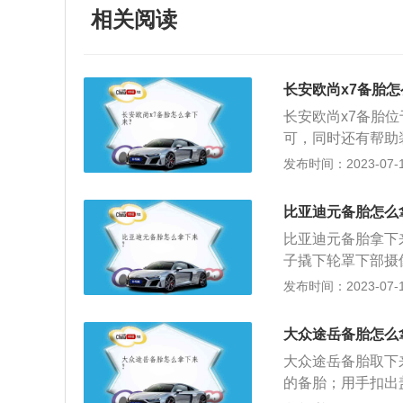
相关阅读
长安欧尚x7备胎
长安欧尚x7备胎
可，同时还有帮助
车打造的一款紧凑型
发布时间：2023-07-17
高分别为4705mm、
yle2.0欧尚智
比亚迪元备胎怎么
远程视频系统、超
比亚迪元备胎拿下
统等
子撬下轮罩下部摄
v，该车的长宽高分别
发布时间：2023-07-17
方面，这款车一共
5升涡轮增压发动机
大众途岳备胎怎么
大输出扭矩为每分钟
大众途岳备胎取下
0转，最大输出扭矩
的备胎；用手扣出