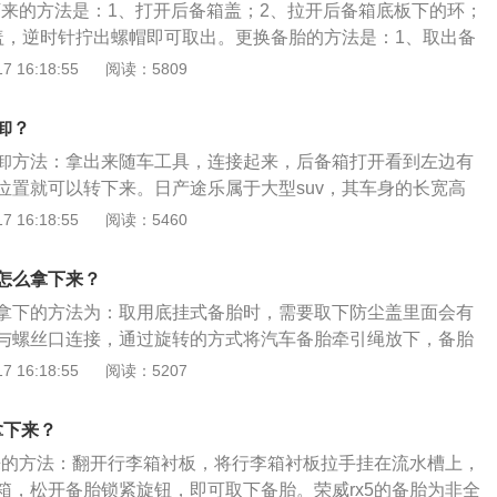
拿下来的方法是：1、打开后备箱盖；2、拉开后备箱底板下的环；
盖，逆时针拧出螺帽即可取出。更换备胎的方法是：1、取出备
用千斤顶将车辆顶起；3、拧下轮胎的螺栓，取下需要更换的轮
 16:18:55
阅读：5809
、将备胎螺孔对齐安装螺栓；5、取下千斤顶，更换车辆备胎完
gl8为例，其是一款mpv，车身尺寸是：长5238mm、宽1878m
卸？
轴距为3088mm。
卸方法：拿出来随车工具，连接起来，后备箱打开看到左边有
位置就可以转下来。日产途乐属于大型suv，其车身的长宽高
995mm、1955mm，轴距为3075mm。日产途乐搭载4.0LV6
 16:18:55
阅读：5460
大功率是205kw，最大功率转速是每分钟5600rpm，最大扭
与其匹配的是7挡手自一体变速箱。日产途乐的前悬架为双叉臂式
怎么拿下来？
为双叉臂式独立悬挂，油箱容积是100l。
拿下的方法为：取用底挂式备胎时，需要取下防尘盖里面会有
与螺丝口连接，通过旋转的方式将汽车备胎牵引绳放下，备胎
胎一般在MPV、七座城市SUV的车上比较常见。汽车备胎使用
 16:18:55
阅读：5207
胎长期未用也要及时更换，汽车备胎是橡胶材质，随着时间的
现老化现象；2、定期检测备胎，日常保养汽车时，需要及时
拿下来？
保养，在检查汽车备胎时，主要检查胎压和有无磨损和裂痕，
下来的方法：翻开行李箱衬板，将行李箱衬板拉手挂在流水槽上，
建议及时处理或更换。
箱，松开备胎锁紧旋钮，即可取下备胎。荣威rx5的备胎为非全