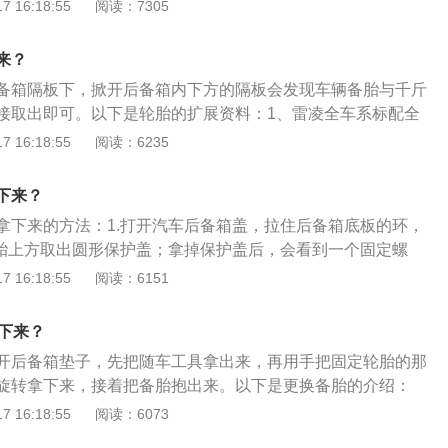
下来。以下是有关大众途岳的更多资料：1、简介：大众途岳
 16:18:55
阅读：7305
，基于MQB平台打造，搭载1.4T和2.0T发动机。2、外观方
k-Cutting岩石切割设计理念，脊背式机盖上隆起的筋线加强力
来？
全LED大灯向上扬起，格栅条延伸至大灯处。3、内饰方面：内
备箱隔板下，掀开后备箱内下方的隔板会发现车辆备胎与千斤
，运用IMD材质饰板提升档次，大面积的饰板将仪表盘，显示
接取出即可。以下是轮胎的扩展资料：1、雷凌全车系标配全
中形成一体式设计。
备胎的规格大小与原车其他4条轮胎完全相同，可以将其替换
 16:18:55
阅读：6235
经不能使用的轮胎。2、轿车都会备有一个备用轮胎，按照备
分为全尺寸备胎、非全尺寸备胎和无备胎3种。全尺寸备胎就
下来？
汽车轮胎规格相同。3、备胎实际上是应急使用，不可长期使
拿下来的方法：1.打开汽车后备箱盖，拉住后备箱底板的环，
窄，生产厂家都有特殊的生产和使用要求。
轮胎上方取出圆形保护盖；拿掉保护盖后，会看到一个固定螺
拧出；螺帽拧出后就可以轻松拿出备用轮胎。以下是相关资
 16:18:55
阅读：6151
胎：全尺寸备胎的规格大小与原车其他4条轮胎完全相同，可以
暂时或已经不能使用的轮胎。2、非全尺寸备胎：这种备胎的
拿下来？
要比其他4条轮胎略小，因此只能做为临时代替使用，而且只
开后备箱垫子，先把随车工具拿出来，再用手把固定轮胎的那
且最高时速不能超过80km/h。3、零压轮胎：零压轮胎又被
旋转拿下来，接着把备胎抱出来。以下是更换备胎的介绍：
-flat-tire），也就是我们俗称的“防爆轮胎”，业界直译为“缺气
手将轮毂上的螺母全部拧松，然后将千斤顶放到需要更换的轮
 16:18:55
阅读：6073
通轮胎相比，零压轮胎在遭到刺扎后，不会漏气或者漏气非常缓
千斤顶摇把，将车辆顶起来，直至轮胎离开地面为止。2、然
轮廓，胎圈也能一直固定在轮辋上，从而保证汽车能够长时间