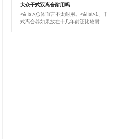
室，最后形成废气排出，就可以让三元
无法制作，需要将车辆送到修理厂或4s
造成烧机油。<&list>3、机油粘度。使用
大众干式双离合耐用吗
催化器得到清洗，排气管堵塞的情况就
店；<&list>2.车辆半轴套管防尘罩破
机油粘度过小的话，同样会有烧机油现
<&list>总体而言不太耐用。<&list>1、干
能够得到解决。
裂，破裂后会出现漏油现象，使半轴磨
象，机油粘度过小具有很好的流动性，
式离合器如果放在十几年前还比较耐
损严重，磨损的半轴容易损坏，产生异
容易窜入到气缸内，参与燃烧。<&list>
用，但是由于现在的汽车发动机动力输
响；<&list>3.稳定器的转向胶套和球头
4、机油量。机油量过多，机油压力过
出越来越高，使得干式离合器散热不足
老化，一般是使用时间过长造成的。解
大，会将部分机油压入气缸内，也会出
的缺陷也逐渐暴露出来。<&list>2、由于
决方法是更换新的质量好的转向橡胶套
现烧机油。<&list>5、机油滤清器堵塞：
干式双离合的工作环境暴露在空气中，
和球头。
会导致进气不畅，使进气压力下降，形
而离合器的散热也是通离合器罩上面的
成负压，使机油在负压的情况下吸入燃
几个小孔来进行散热。但是在行驶过程
烧室引起烧机油。<&list>6、正时齿轮或
中变速箱需要换挡，就不得不使得离合
链条磨损：正时齿轮或链条的磨损会引
器频繁工作。<&list>3、长时间的低速行
起气阀和曲轴的正时不同步。由于轮齿
驶以及过于频繁的启停，导致离合器的
或链条磨损产生的过量侧隙，使得发动
温度不断升高，而低速行驶时空气流动
机的调节无法实现：前一圈的正时和下
效率不高，无法将离合器中的热量有效
一圈可能就不一样。当气阀和活塞的运
的带走，导致离合器内部的温度不断升
动不同步时，会造成过大的机油消耗。
高，加速离合器的磨损。
解决方法：更换正时齿轮或链条。<&list
>7、内垫圈、进风口破裂：新的发动机
设计中，经常采用各种由金属和其他材