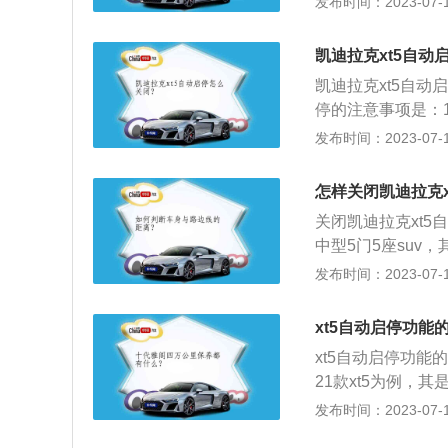
发布时间：2023-07-17
通过刷美国TF程
是全新，否则可能
凯迪拉克xt5自动
电瓶具有自放电率
凯迪拉克xt5自
3、去4S店把这个
停的注意事项是：
3、在发动机熄火
发布时间：2023-07-17
啮合再启动；5、
克xt5为例，其车身
怎样关闭凯迪拉克x
mm，车身重量为18
关闭凯迪拉克xt5
中型5门5座suv，
2857mm。凯迪
发布时间：2023-07-17
功率是174千瓦
弗逊式独立悬架，
xt5自动启停功能
xt5自动启停功
21款xt5为例，其
2mm，轴距为2857
发布时间：2023-07-17
0t涡轮增压发动机，