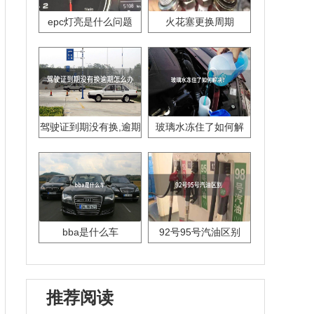
epc灯亮是什么问题
火花塞更换周期
驾驶证到期没有换,逾期
玻璃水冻住了如何解
怎么办??
决？
bba是什么车
92号95号汽油区别
推荐阅读