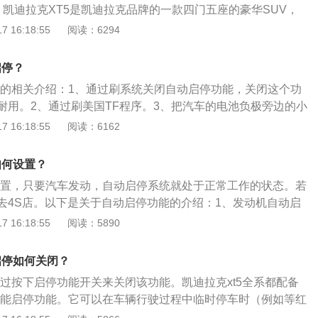
、凯迪拉克XT5是凯迪拉克品牌的一款四门五座的豪华SUV，
12mm、1903mm、1680mm，轴距为2857毫米。2、XT5延
 16:18:55
阅读：6294
与科技"的设计理念，通过短车头长车身的设计带来更宽适的车
将跑车化的动感流线设计和大倾角挡风玻璃融入其中。3、XT5
启停？
式高强车架总成的设计理念，通过优化的框架设计、高效的材料
启停的相关介绍：1、通过刷系统关闭自动启停功能，关闭这个功
工艺，实现轻量化与高强度。
耐用。2、通过刷美国TF程序。3、把汽车的电池负极旁边的小
S店把系统隐藏掉。智能启停：电脑会根据踩刹车的频率，阶段
 16:18:55
阅读：6162
行驶的路况。拥堵路段启停自动关闭，空调开启，电脑判定电
于空调消耗电量时，也不开始启停，保护电瓶，完全电脑控
如何设置？
需设置，只要汽车发动，自动启停系统就处于正常工作的状态。若
去4S店。以下是关于自动启停功能的介绍：1、发动机自动启
中临时停车的时候，自动熄火，当需要继续前进的时候，系统
 16:18:55
阅读：5890
套系统。2、自动启停英文名称：STOP&START简称STT，
统是一套控制发动机启动和停止的系统。
启停如何关闭？
通过按下启停功能开关来关闭该功能。凯迪拉克xt5全系都配备
OP智能启停功能。它可以在车辆行驶过程中临时停车时（例如等红
需要继续前进时，系统自动重启发动机。具体操作如下：1、