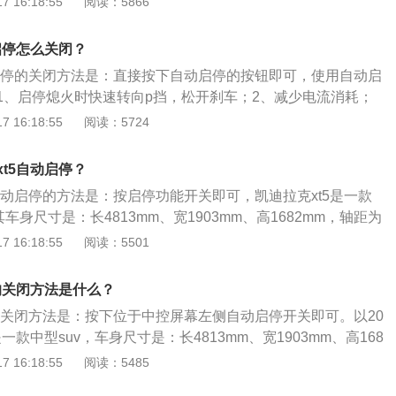
 16:18:55
阅读：5866
序。美国TF程序要求刷程序时车辆的车身和发动机模块程序必须
刷程序失败。2、把汽车的电池负极旁边的小插头拔掉。汽车
启停怎么关闭？
，在没有接任何电气元件的情况下，会自然损耗一些电量。
动启停的关闭方法是：直接按下自动启停的按钮即可，使用自动启
系统隐藏掉。
1、启停熄火时快速转向p挡，松开刹车；2、减少电流消耗；
时，不要反复踩刹车；4、使发动机转速至零，进行启动机齿轮
 16:18:55
阅读：5724
低速泊车时、开空调时不启用自动启停系统。以2021款凯迪拉
尺寸是：长4813mm、宽1903mm、高1682mm，轴距为2857
t5自动启停？
30kg。
自动启停的方法是：按启停功能开关即可，凯迪拉克xt5是一款
其车身尺寸是：长4813mm、宽1903mm、高1682mm，轴距为
拉克xt5搭载了2.0T涡轮增压发动机和9挡手自一体变速箱，最大
 16:18:55
阅读：5501
，最大扭矩是350牛米，其驱动方式是前置前驱，前悬架使用了麦
后悬架使用了五连杆独立悬架。
的关闭方法是什么？
能的关闭方法是：按下位于中控屏幕左侧自动启停开关即可。以20
是一款中型suv，车身尺寸是：长4813mm、宽1903mm、高168
mm，油箱容积为73l，车身重量为1830kg。2021款xt5搭载2.
 16:18:55
阅读：5485
最大马力是237ps，最大扭矩是350nm，最大功率是174k