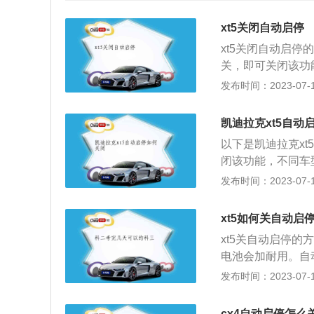
xt5关闭自动启停
xt5关闭自动启
关，即可关闭该功
板。行驶中只要直
发布时间：2023-07-17
火，一直踩着制动
盘，发动机又会马
凯迪拉克xt5自动
态。使用自动启停
以下是凯迪拉克x
2、减少电流消耗
闭该功能，不同车
零，进行启动机齿
板，车辆完全停止
发布时间：2023-07-17
统。
机就会保持关闭。
火，立即又可以踩
xt5如何关自动启
备了START/S
xt5关自动启停
灯）的时候，自动
电池会加耐用。自
统。
步时再点火，减少
发布时间：2023-07-17
能规范驾驶，不系
开刹车或是踩到油
cx4自动启停怎么