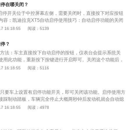
9挡手自一体变速箱。
启停在哪关闭？
动启停开关位于中控屏幕左侧，需要关闭时，直接按下对应按钮
内容：凯迪拉克XT5自动启停使用技巧：自动启停功能的关闭
闭，如果要永久关闭只能通过到4s店进行设置。在频繁堵车的
 16:18:55
阅读：5139
启停功能。频繁地启动，大大降低了乘坐舒适性。没有坡道辅
在半坡起步时关掉此功能，否则可能发生后溜现象。凯迪拉克
启停？
功能的情况：凯迪拉克XT5全系都配备了START/STOP智能启
停的方法：车主直接按下自动启停的按钮，仪表台会提示系统关
车辆行驶过程中临时停车（例如等红灯）的时候，自动熄火。
使用此功能，重新按下按键进行开启即可。关闭这个功能后，
时候，系统自动重启发动机的一套系统。
xt5是凯迪拉克旗下的一款中型suv，这款车的长宽高分别为4
 16:18:55
阅读：5116
毫米、1682毫米，轴距为2857毫米。动力方面，凯迪拉克xt5全
轮增压发动机，这款发动机的最大功率为174千瓦，最大扭矩为
？
动机搭载了tripower可变气门管理技术和缸内直喷技术，并且使
法：只要车上设置有启停功能开关，即可关闭该功能。启停使用方
体。
接踩制动踏板，车辆完全停止大概两秒钟后发动机就会自动熄
踏板，发动机就会保持关闭。只要一松开刹车，或者转动方向
 16:18:55
阅读：4978
上自动点火，立即又可以踩油门起步，整个过程都处于D挡状
用凯迪拉克推出的一款车型，这款车尺寸为长4813毫米、宽190
米，轴距为2857毫米。