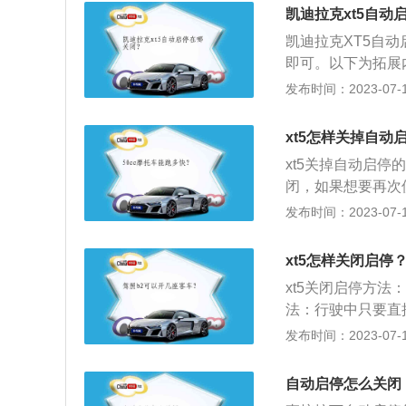
w，与其匹配的是
凯迪拉克xt5自动
凯迪拉克XT5自
即可。以下为拓展
需要每次开车时关
发布时间：2023-07-17
节假日，建议关掉
助功能的车辆，要
xt5怎样关掉自动
XT5配置智能启停
xt5关掉自动启
停功能。它可以在
闭，如果想要再次
当需要继续前进的
蓄电池会更加耐用。
发布时间：2023-07-17
813毫米、1903
系搭载了2.0升涡
xt5怎样关闭启停
350牛米，这款发
xt5关闭启停方
用了铝合金缸盖缸
法：行驶中只要直
火，一直踩着制动
发布时间：2023-07-17
盘，发动机又会马
态。xt5是上汽通
自动启停怎么关闭
3毫米、高1682毫