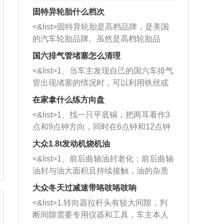
固特异轮胎什么档次
<&list>固特异轮胎是高档品牌，是美国
的汽车轮胎品牌。虽然是高档轮胎品
牌，但是中高低端的轮胎都有生产，这
国六排气管堵塞怎么清理
也是为了更好的开拓市场。
<&list>1、当车主发现自己的国六车排气
管出现堵塞的情况时，可以利用铁丝或
者是细棍，直接将杂物给取出来，如果
在家拿什么练方向盘
堵塞情况比较严重，也可以采取应急措
<&list>1、找一只平底锅，把两耳看作3
施。 <&list>2、直接利用木棍将所有的
点和9点钟方向，同时在6点钟和12点钟
杂物推到排气管里面的位置处，然后将
方向做一个标记。 <&list>2、双手握住
三元催化器拆解开，就可以将堵塞的东
大众1.8t发动机烧机油
平底锅两耳，然后往左打半圈、一圈、
西取出来。但如果是因为积碳过多引起
<&list>1、前后曲轴油封老化：前后曲轴
一圈半的练习，往右同样也要打相同的
的堵塞，就需要将三元催化器泡在草酸
油封与油大面积且持续接触，油的杂质
圈数。 <&list>3、最后强调要反复练
中进行清洗。 <&list>3、也可以利用清
和发动机内持续温度变化使其密封效果
习，这样就可以形成肌肉记忆，在真实
大众冬天过减速带咯吱咯吱响
洗剂对堵塞的情况得到解决，将清洗剂
逐渐减弱，导致渗油或漏油。<&list>2、
驾驶车辆时，不需要记忆也能打好方
放在燃油箱中，与燃油混合后，车辆启
<&list>1.转向器拉杆头有较大间隙，判
活塞间隙过大：积碳会使活塞环与缸体
向。
动时，就可以和汽油一起进入到燃烧
断间隙需要专用仪器和工具，车主本人
的间隙扩大，导致机油流入燃烧室中，