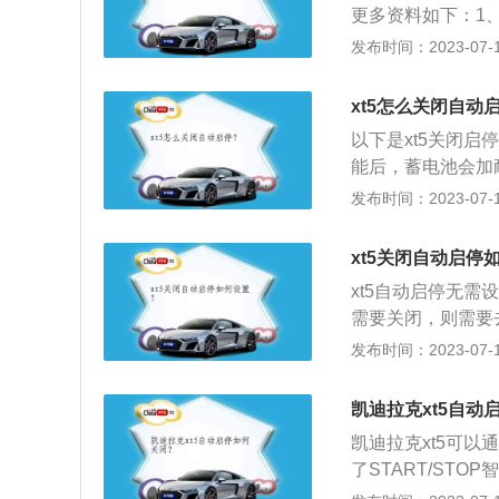
更多资料如下：1
车身长宽高分别为48
发布时间：2023-07-17
续凯迪拉克"艺术
内空间表现，同时
xt5怎么关闭自动
采用了BFI一体
以下是xt5关闭
应用、创新的联接
能后，蓄电池会加
插头拔掉或是去4
发布时间：2023-07-17
次数，力度来判断
力回收系统电量低
xt5关闭自动启停
制。
xt5自动启停无
需要关闭，则需要
停：车辆行驶过程
发布时间：2023-07-17
自动重启发动机的一
STT智能节油系
凯迪拉克xt5自动
凯迪拉克xt5可以
了START/ST
灯）自动熄火，当