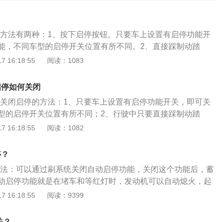
停的方法有两种：1、按下启停按钮。只要车上设置有启停功能开
能，不同车型的启停开关位置有所不同。2、直接踩制动踏
接踩制动踏板，车辆完全停止大概两秒钟后发动机就会自动熄
 16:18:55
阅读：1083
踏板，发动机就会保持关闭。只要一松开刹车，或者转动方向
上自动点火，立即又可以踩油门起步，整个过程都处于D挡状
启停如何关闭
的注意事项有5点：1、启停熄火时快速转向p挡，松开刹车。
t5关闭启停的方法：1、只要车上设置有启停功能开关，即可关
。3、在发动机熄火时，不要反复踩刹车。4、使发动机转速至
型的启停开关位置有所不同；2、行驶中只要直接踩制动踏
轮啮合再启动。5、低速泊车时、开空调时不启用自动启停系
大概两秒钟后发动机就会自动熄火，一直踩着制动踏板，发动
 16:18:55
阅读：1082
只要一松开刹车，或者转动方向盘，发动机又会马上自动点
油门起步，整个过程都处于D挡状态。凯迪拉克XT5全系都配
停？
TOP智能启停功能。它可以在车辆行驶过程中临时停车（例如等红
的方法：可以通过刷系统关闭自动启停功能，关闭这个功能后，蓄
熄火。当需要继续前进的时候，系统自动重启发动机的一套系
动启停功能就是在堵车和等红灯时，发动机可以自动熄火，起
不必要的燃油消耗，降低排放。自动启停功能在一定程度上还
 16:18:55
阅读：9399
好安全带自动启停不能启动，相反停车后解开安全带，即便松
门发动机也不会重新启动。凯迪克拉xt5是一款中型豪华SUV
关？