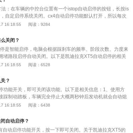
4812mm、1903mm、1680mm，轴距2857mm，后备箱容
方法：在车辆的中控台位置有一个istop自动启停的按钮，长按is
黄，自定启停系统关闭。cx4自动启停功能默认打开，所以每次
。cx4是马自达的一款车，其是由“越KOERU”概念车推出的
 16:18:55
阅读：9284
紧凑级轿跑suv。在车身尺寸方面，cx4的长宽高分别为4637
524mm，轴距为2700mm。
怎么关闭？
动启停是智能启停，电脑会根据踩刹车的频率、阶段次数、力度来
拥堵路段启停自动关闭。以下是凯迪拉克XT5自动启停的相关
很多车型的配置中同时含有自动启停与自动驻车，同时兼顾了
 16:18:55
阅读：6528
）与省油。2、自动启停会关闭发动机，除非同时配备自动驻
个过程中必须一直踩着刹车。一旦松开踏板，发动机会重新着
么关？
会将车轮锁住，不再需要驾驶员脚踩刹车。踩下油门踏板就是
停功能开关，即可关闭该功能。以下是相关信息：1、使用方
辆会重新起步。
接踩制动踏板，车辆完全停止大概两秒钟后发动机就会自动熄
踏板，发动机就会保持关闭。只要一松开刹车，或者转动方向
 16:18:55
阅读：6438
上自动点火，立即又可以踩油门起步，整个过程都处于D挡状
续前进的时候，系统自动重启发动机的一套系统。这可是一项
关闭自动启停？
，配备启停功能的车辆其相关零件都经过特别设计及反复试
置有自动启停功能开关，按一下即可关闭。关于凯迪拉克XT5的
求，各位大可不必多虑。