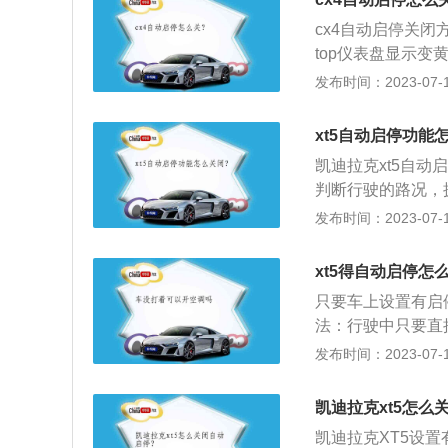
车，车身长宽高分别为
cx4自动启停关闭
积是584升。
top仪表盘显示变
上车前都要手动关闭
发布时间：2023-07-17
量产版车型，定位为
mm、1855mm、1
xt5自动启停功能
凯迪拉克xt5自
判断行驶的路况，
介绍：1、如今的
发布时间：2023-07-17
省力（无需踩刹车
车功能，否则在这
xt5得自动启停怎
火。3、自动驻车
只要车上设置有启
解除信号，此时车
法：行驶中只要直
火，一直踩着制动
发布时间：2023-07-17
盘，发动机又会马
态。2、当需要继
凯迪拉克xt5怎么
越来越普及的功能
凯迪拉克XT5设
验，以满足工况需