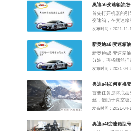
油将会造成：变速
油，然后差不多时
奥迪a6变速箱油
期高温运作，变速
是要更换过滤器和
首先打开机器的引
要注意的是，更换
装上底壳，在机仓
变速箱，在变速箱
个是变速箱油滤芯
后，需要每个档位
丝，该螺丝既是加
发布时间：2021-11-10
变速箱油底壳清理
油更换步骤就是这
箱油型号：无级变速箱
泥，其中还掺杂着
候需要经常检查变
大打折扣了；同时
新奥迪a6l变速箱
例：装有自动变速
新奥迪a6l变速
和油格，对于装有
分油，再将螺丝拧
注意的是，奥迪A
速器油，再把放出
发布时间：2021-04-28
的自动变速箱其内
速箱油底壳，拆下
据变速箱的结构和
奥迪a4l如何更换
首要任务是将底盘
丝，借助于真空吸
丝，注入新的变速
发布时间：2021-04-15
用于自动变速箱；
要分型号，不相同
奥迪a4l变速箱型
自动变速器油每两