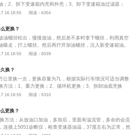
油；2、拆下变速箱内壳和外壳；3、卸下变速箱油过滤器；
，去除周边的污渍；5、用棉丝将清洁过的变速箱油过滤装置擦
 16:18:55
阅读：6354
入即可。以奥迪A4L的2020款35TFSI时尚动感型为例：其是
车，长宽高分别为4858mm、1847mm、1439mm，轴距为2
怎么更换？
挡双离合变速箱。
放油螺丝松出，慢慢放油，然后差不多时拿下螺丝，利用真空
油吸走，拧上螺丝。然后再拧开加油螺丝，注入新变速箱油。
具体有以下2种：1、利用重力，让油自己慢慢流出：将车辆升
 16:18:55
阅读：6039
油箱底壳螺丝，变速箱油会自然排出，待不再有油液流出，拧
变速箱油；2、使用换油机，直至油变清澈：换油机可以一边
多久换？
油，一边把新旧混合油抽出，直至变速箱内的油变清澈。
6万公里换一次，更换容量为7L，根据实际行车情况可适当调整
换方法：1、重力更换；2、循环机更换；3、拆卸油底壳换
上更换清洗，还能对脏污的油滤进行处理。奥迪a4l的车身尺寸
 16:18:55
阅读：5310
、1826毫米、1439毫米，轴距为2869毫米，内饰依然延续了奥
精致和用料考究，其搭载了新型8速multitronic无级手动一体
怎么更换？
加平顺，动力传输更加顺畅，提高驾乘舒适性和燃油经济性。
更换方法：从放油口加油，多加后，里面有溢流管，多余的会流
，连接上5051诊断仪，检查变速器油温，37度左右为正常，然
，把多余的油再次放出即可。更换变速箱油前需要注意的是：