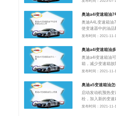
发布时间：2023-07-17
1、换油之前确认
码就不要换油，进
奥迪a4l变速箱油
辆无换挡品质不良
奥迪A4L变速箱
要换油，进入检查维
使变速器中的油品
m、1426mm，轴
传输，使变速器出
发布时间：2021-11-10
为6万公里，更换
方法：1、重力更
奥迪a4l变速箱油
箱油会自动从放油
奥迪a4l变速箱
油。变速箱油不能
箱，减少变速箱故
环机更换将新变速
法一样的，以行驶
发布时间：2021-11-10
接，新油在循环机
指标，则按先到的
箱使用越多，油路
换油时间，一般按
量。此方法大概花
奥迪a5变速箱油
1、久未更换变速
洗，还能对脏污的
启动发动机预热变
未更换变速箱油，
不少。
栓，加入新的变速
器的使用寿命。3
后检查自动变速箱
发布时间：2021-11-10
路，拉伤阀体会直
起到保证变速箱正
冲击等现象。更换