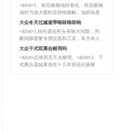
平底锅两耳，然后往左打半圈、一圈、
西取出来。但如果是因为积碳过多引起
<&list>1、前后曲轴油封老化：前后曲轴
一圈半的练习，往右同样也要打相同的
的堵塞，就需要将三元催化器泡在草酸
油封与油大面积且持续接触，油的杂质
圈数。 <&list>3、最后强调要反复练
中进行清洗。 <&list>3、也可以利用清
和发动机内持续温度变化使其密封效果
习，这样就可以形成肌肉记忆，在真实
大众冬天过减速带咯吱咯吱响
洗剂对堵塞的情况得到解决，将清洗剂
逐渐减弱，导致渗油或漏油。<&list>2、
驾驶车辆时，不需要记忆也能打好方
放在燃油箱中，与燃油混合后，车辆启
<&list>1.转向器拉杆头有较大间隙，判
活塞间隙过大：积碳会使活塞环与缸体
向。
动时，就可以和汽油一起进入到燃烧
断间隙需要专用仪器和工具，车主本人
的间隙扩大，导致机油流入燃烧室中，
室，最后形成废气排出，就可以让三元
无法制作，需要将车辆送到修理厂或4s
造成烧机油。<&list>3、机油粘度。使用
大众干式双离合耐用吗
催化器得到清洗，排气管堵塞的情况就
店；<&list>2.车辆半轴套管防尘罩破
机油粘度过小的话，同样会有烧机油现
<&list>总体而言不太耐用。<&list>1、干
能够得到解决。
裂，破裂后会出现漏油现象，使半轴磨
象，机油粘度过小具有很好的流动性，
式离合器如果放在十几年前还比较耐
损严重，磨损的半轴容易损坏，产生异
容易窜入到气缸内，参与燃烧。<&list>
用，但是由于现在的汽车发动机动力输
响；<&list>3.稳定器的转向胶套和球头
4、机油量。机油量过多，机油压力过
出越来越高，使得干式离合器散热不足
老化，一般是使用时间过长造成的。解
大，会将部分机油压入气缸内，也会出
的缺陷也逐渐暴露出来。<&list>2、由于
决方法是更换新的质量好的转向橡胶套
现烧机油。<&list>5、机油滤清器堵塞：
干式双离合的工作环境暴露在空气中，
和球头。
会导致进气不畅，使进气压力下降，形
而离合器的散热也是通离合器罩上面的
成负压，使机油在负压的情况下吸入燃
几个小孔来进行散热。但是在行驶过程
烧室引起烧机油。<&list>6、正时齿轮或
中变速箱需要换挡，就不得不使得离合
链条磨损：正时齿轮或链条的磨损会引
器频繁工作。<&list>3、长时间的低速行
起气阀和曲轴的正时不同步。由于轮齿
驶以及过于频繁的启停，导致离合器的