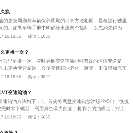
多久换
油的更换周期与车辆保养周期的计算方法相同，是根据行驶里
算的。如果车辆手册中明确给出这两个指标，以先到先得为
上没有这样的指示或者换油时间没有明确标注，一般是按照每
 16:18:55
阅读：1050
的里程来换。长期不更换变速箱油的危害如下：1.长时间不更换
速箱异常磨损和机油变质。2.长时间不更换变速箱油会导致变
多久更换一次？
，不仅会增加汽车的油耗，还会缩短变速箱的使用寿命。3.长
油6万公里更换一次，按时更换变速箱油能够有效的清洁变速箱，
油，会使变速箱内的机油变得颗粒感，堵塞油路，拉伤阀体，
久未更换变速箱油，会使变速箱油老化、衰变，不仅增加汽车
压和动力传递，使变速箱响应慢，换挡冲击大。变速箱的换油
速器的使用寿命，建议车主及时更换。奥迪a4l是奥迪旗下一款
 16:18:55
阅读：9327
，先放油，松开底盘变速箱的放油螺丝，慢慢放油，差不多的
为4761mm、1826mm、1439mm，轴距为2869mm。该车
用真空吸的锅吸走剩余的油。奥迪通常需要更换滤清器和密封
方向盘、真皮电动座椅、电动天窗、自动空调、雨量感应、倒
的工艺来拆卸变速箱油底壳，然后安装底壳，在发动机舱内给
CVT变速箱油？
等功能。
，确定安装量。加入3/4油后，需要运行每个档位，检查变速箱
VT变速箱油方法如下：1、首先将底盘变速箱放油螺丝松出，慢慢
是变速箱的换油程序。变速箱需要大量机油。如果油是假的，
放完时拿下螺丝，利用真空吸力的壶，将剩余的油吸走，拧上
。
拧开加油螺丝，注入新的变速箱油即可。变速箱油有两种：一
 16:18:55
阅读：6665
（AFT），专用于自动变速器；另一种是手动变速箱油，又叫
多长时间更换需要分型号，不同车型、不同型号的变速箱油有
怎么更换？