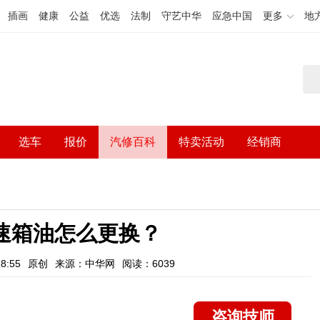
插画
健康
公益
优选
法制
守艺中华
应急中国
更多
地
选车
报价
汽修百科
特卖活动
经销商
变速箱油怎么更换？
8:55
原创
来源：中华网
阅读：6039
咨询技师