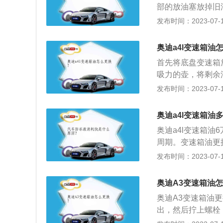
部的放油塞放掉旧
4、摘下油底垫圈
发布时间：2023-07-17
干净；6、将新油加
一款中型4门5座三厢
奥迪a4l变速箱油
908mm，搭载7
首先将底盘变速箱
吸力的壶，将剩余
变速箱油更换方法
发布时间：2023-07-17
起，拧开车底变速
上螺丝，加注新的
奥迪a4l变速箱油
往变速箱里注进新
奥迪a4l变速箱油
周期。变速箱油更
油，此方式从根源
发布时间：2023-07-17
分别为4761毫米
迪家族式设计，做工
奥迪A3变速箱油
式变速器，换挡更
奥迪A3变速箱油
出，然后拧上螺栓
后再拧下放油螺栓