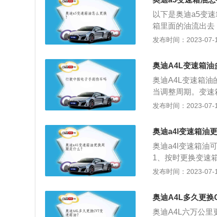
着不同的更换周期
以下是奥迪a5变
动变速箱油3年或
箱里面的油流出去
油底壳等部件；4
发布时间：2023-07-17
变速箱的新旧油开
液晶仪表盘和10.
奥迪A4L变速箱
娱乐系统。动力方面
奥迪A4L变速箱
(252Ps)，峰值
当调整周期。变速
螺母后，变速箱油
发布时间：2023-07-17
械构造存在凹陷、
部，将变速箱和循
奥迪a4l变速箱油
出。新变速箱使用
奥迪a4l变速箱油
10升油量。
1、按时更换变速
变速箱油，会使变
发布时间：2023-07-17
箱油，会使变速箱
命。4、久未更换
奥迪A4L多久更换
会直接影响到系统
奥迪A4L六万公