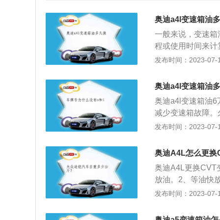
奥迪a4l变速箱油
一般来说，变速箱
程或使用时间来计
准。如果车辆手册
发布时间：2023-07-17
行驶5—8万公里
变速箱油会导致变
奥迪a4l变速箱油
速箱油老化、腐烂
奥迪a4l变速箱
时间不更换变速箱
减少变速箱故障。
直接影响系统的油
油耗，还将缩短变
发布时间：2023-07-17
程序：换变速箱油
中型车，其长宽高分别
时候再取下螺丝，
配备了真皮多功能
圈，所以需要一定
奥迪A4L怎么更换
车雷达、胎压监测
变速箱加油口加油
奥迪A4L更换C
油的工作温度。这
放油。2、等油快
可能会损坏变速箱
螺丝。3、然后再
发布时间：2023-07-17
种是自动变速箱油
齿轮油。变速箱油
奥迪a5变速箱油