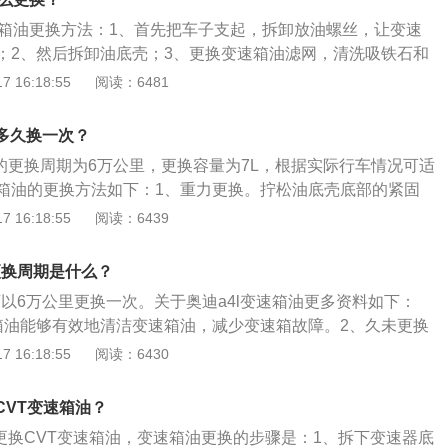
，一般自动变速箱油每两年或行驶5-8万公里左右更换一次，手
速箱油更换方法：1、首先把车子支起，拆卸放油螺丝，让变速
10万公里左右更换一次。
；2、然后拆卸油底壳；3、更换变速箱油滤网，清洗吸铁石和
、接着连接循环换油机，将原厂变速箱油加注到循环机里面，
 16:18:55
阅读：6481
始自动循环更换。扩展资料：奥迪A5内饰上，配备12.3英寸全
1英寸悬浮式液晶中控屏幕，触摸式中控屏幕配备了第三代MIB
油多久换一次？
，A5依旧搭载2.0升四缸涡轮增压发动机，最大功率185kW
油的更换周期为6万公里，更换容量为7L，根据实际行车情况可适
扭矩370Nm，与之搭配的是7速自动变速箱。
箱油的更换方法如下：1、重力更换。拧松油底壳底部的紧固
会自动从放油孔流出。但变速箱油不能全部排出，主要因为机
 16:18:55
阅读：6439
坑洼等死角。2、循环机更换。将新变速箱油储存于循环机内
环机通过管道接口连接，新油在循环机作用下将旧油推动而排
更换周期是什么？
越多，油路清洗就更加干净。循环机更换一次变速箱油，需要
可以6万公里更换一次。关于奥迪a4l变速箱油更多资料如下：
箱油能够有效地清洁变速箱油，减少变速箱故障。2、久未更换
速器出现异常磨损、油品变质严重等问题。3、久未更换变速
 16:18:55
阅读：6430
油老化、衰变，不仅增加汽车油耗，还将缩短变速器的使用寿
变速箱油，会使变速器中的油品颗粒化，阻塞油路，拉伤阀体
CVT变速箱油？
油压和动力传输，使变速器出现反应迟缓、换挡冲击等现象。
里更换CVT变速箱油，变速箱油更换的步骤是：1、拆下变速器底