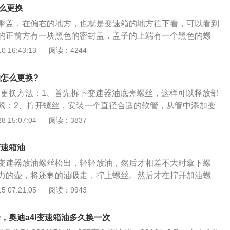
箱油因化学变化产生杂质，造成油道阻塞，影响换档功能。长
拿下螺丝，利用真空吸力的壶，将剩余的油吸走。奥迪一般都
怎么更换
箱油润滑性降低，易造成离合器片的磨损，产生失速现象。需
密封圈，所以还要拆下变速箱油底壳，需要一定的工艺，随后
擎盖，在偏右的地方，也就是变速箱的地方往下看，可以看到
变速箱油，换的不仅是油液，还有两样东西要更换和保养。一
内变速箱加油口，进行加油，确定加装量，在加入4分之3油
的正前方有一块黑色的密封盖，盖子的上端有一个黑色的螺
，跟机油滤芯一个道理，就是过滤润滑油中的杂质；第二个是
运行一下，还有检查变速箱油工作温度。一切正常后。变速箱
注变速箱油的高度孔，也即加油加到此位置即可。奥迪A6变速
 16:43:13
阅读：4244
。有条件的最好拆下油底壳，你能发现里面有一层厚厚的油
样的，变速箱对油要求很高，如果假油，可能损坏变速箱。
油(CVT)LGA052180A2。奥迪A6自动变速箱在保养的时
铁屑，如果不清理干净，即使换了新的变速箱油，效果肯定也
速箱的油位和定期更换变速箱油，我们以奥迪A6系列车型为
，装回油底壳时，一定要更换新的密封垫圈，保证密封效果。
油怎么更换?
箱或手动变速箱的车辆要求每六万公里必须更换自动变速箱油
箱油更换方法：1、首先拆下变速器油底壳螺丝，这样可以释放部
变速箱油滤清器的车辆，换油时还需将滤清器同时更换。需要
紧；2、拧开螺丝，安装一个直径合适的软管，从管中添加变
6在换油时必须更换厂家规定的自动变速箱用油，这是因为不同
的旧油测量一下，这样添加新油就会比较准确了；3、拆下变
 15:07:04
阅读：3837
部结构、摩擦部件和密封部件等都会有所不同，原厂用油是根
滤清器，更换新滤清器，清洁油底壳，然后装回油底壳。
材料特殊配制的，其他品牌的油即使质量很好但也未必适用。
变速箱油
变速器放油螺丝松出，轻轻放油，然后才相差不大时拿下螺
力的壶，将还剩的油吸走，拧上螺丝。然后才在拧开加油螺
器油即可。 变速器油有两种：一种是自动变速器油（aft），专
 07:21:05
阅读：9943
另外一种是手动变速器油，又叫齿轮油。变速器油多久更换需
车型、不相同型号的变速器油有着不相同的更换周期，大多数
号，奥迪a4l变速箱油多久换一次
年或驾驶5-8万公里上下更换一次，手动变速器油3年或10万公