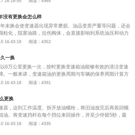
 16:18:55
阅读：4985
变速箱没有故障代码，若自动变速箱控制模块中储存有故障代
入检查维修流程；2、换油前对需换油车辆经行路试，确认车
7年没有更换会怎么样
、加速不良的情况，如果有换挡品质不良和加速不良的请况不
油7年未换会使变速器出现异常磨损、油品变质严重等问题，还会
修流程。奥迪A3的车身尺寸长宽高分别为4312mm、1785m
颗粒化，阻塞油路，拉伤阀体，会直接影响到系统油压和动力
距为2629mm。
现反应迟缓、换挡冲击等现象。奥迪A4L变速箱油的更换周期
 16:43:18
阅读：4352
容量为7L，根据实际行车情况可适当调整周期。变速箱油更换
换更换原理与机油相似。拧松油底壳底部的紧固螺母后，变速
多久一换
孔流出。此方式最常见也容易操作，但却不能放干净变速箱
油可以6万公里更换一次，按时更换变速箱油能够有效的清洁变速
全部排出，主要因为机械构造存在凹陷、坑洼等死角。2、循
障。一般来讲，变速箱油的更换周期与车辆的保养周期计算方
箱油储存于循环机内部，将变速箱和循环机通过管道接口连
里程或使用时间为准，如果车辆使用手册中明确给出了这两个
 16:43:18
阅读：4391
作用下将旧油推动而排出，这方式清洗油路更加干净。新变速
执行。如果车辆使用手册中没有这样的指标或者没有明确标出
清洗就更加干净。循环机更换一次变速箱油，大概需要10升油
照每5-8万公里的行驶里程来更换。变速箱油久未更换的危害：
费时间为1小时。3、拆卸油底壳换油此方式从根源上更换清
怎么更换
箱油，会使变速器出现异常磨损、油品变质严重等问题。2、久
油滤进行处理。油底壳的拆卸是一项大工程，工时费也会贵上
速器，达到工作温度。拆开放油螺栓，将旧油放完后再装回螺
会使变速箱油老化、衰变，不仅增加汽车油耗，还将缩短变速
箱油。将变速挡杆在每个挡位来回操作，并至少停留5秒，最
、久未更换变速箱油，会使变速器中的油品颗粒化，阻塞油
液位是否正常。变速箱油是保持排档系统清洁的油类用品，能
 16:43:18
阅读：4335
接影响到系统油压和动力传输，使变速器出现反应迟缓、换挡
常工作并延长传动装置寿命的作用。如果没有定期更换变速箱
变速箱油，首先放油，将底盘变速箱放油螺丝松出，慢慢放