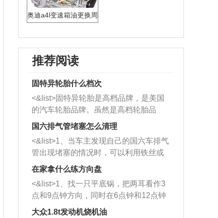
奥迪a4l变速箱油更换周
期
推荐阅读
固特异轮胎什么档次
<&list>固特异轮胎是高档品牌，是美国
的汽车轮胎品牌。虽然是高档轮胎品
牌，但是中高低端的轮胎都有生产，这
国六排气管堵塞怎么清理
也是为了更好的开拓市场。
<&list>1、当车主发现自己的国六车排气
管出现堵塞的情况时，可以利用铁丝或
者是细棍，直接将杂物给取出来，如果
在家拿什么练方向盘
堵塞情况比较严重，也可以采取应急措
<&list>1、找一只平底锅，把两耳看作3
施。 <&list>2、直接利用木棍将所有的
点和9点钟方向，同时在6点钟和12点钟
杂物推到排气管里面的位置处，然后将
方向做一个标记。 <&list>2、双手握住
三元催化器拆解开，就可以将堵塞的东
大众1.8t发动机烧机油