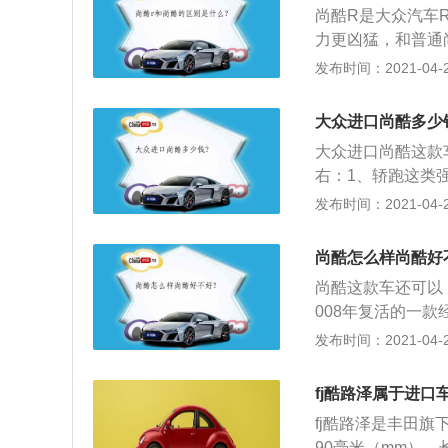
使用非独立悬架可
尚酷R是大众汽车
三代尚酷于2008
统。
力更凶猛，和普通
年最佳设计大奖、英
这款钢炮从静止加速到
发布时间：2021-04-28
1.4T直列4缸涡
2、尚酷R标配了
力131PS，最大扭矩
锁（EDS）的功
-3500rpm。
大众进口尚酷多少
耗，从而为这款车
架为多连杆式独立
大众进口尚酷这款
度降低了10毫米
右：1、轿跑这类
驾驶乐趣。尚酷R
于主流的跑车来说
发布时间：2021-04-28
步提升了车辆的操
众汽车史上比较具
顶更大的扰流板、
多人买这辆车的主
计特征。此外，尚
尚酷怎么样尚酷好
上，身边的车辆都
同色的B柱、18英寸
尚酷这款车还可以
约风格，现在这个
身的侧面特征。尚
008年复活的一
你需要的冷淡风感
鲜明。
的第三代车型。2
发布时间：2021-04-27
玩车的年轻人。而
候，到现在笔者在
fj酷路泽属于进口
成为许多VW的共
fj酷路泽是丰田旗
5平台，在如今大
90毫米（mm），长