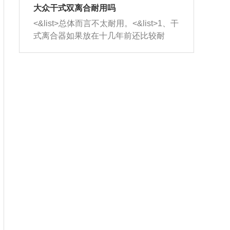
室，最后形成废气排出，就可以让三元
无法制作，需要将车辆送到修理厂或4s
造成烧机油。<&list>3、机油粘度。使用
大众干式双离合耐用吗
催化器得到清洗，排气管堵塞的情况就
店；<&list>2.车辆半轴套管防尘罩破
机油粘度过小的话，同样会有烧机油现
<&list>总体而言不太耐用。<&list>1、干
能够得到解决。
裂，破裂后会出现漏油现象，使半轴磨
象，机油粘度过小具有很好的流动性，
式离合器如果放在十几年前还比较耐
损严重，磨损的半轴容易损坏，产生异
容易窜入到气缸内，参与燃烧。<&list>
用，但是由于现在的汽车发动机动力输
响；<&list>3.稳定器的转向胶套和球头
4、机油量。机油量过多，机油压力过
出越来越高，使得干式离合器散热不足
老化，一般是使用时间过长造成的。解
大，会将部分机油压入气缸内，也会出
的缺陷也逐渐暴露出来。<&list>2、由于
决方法是更换新的质量好的转向橡胶套
现烧机油。<&list>5、机油滤清器堵塞：
干式双离合的工作环境暴露在空气中，
和球头。
会导致进气不畅，使进气压力下降，形
而离合器的散热也是通离合器罩上面的
成负压，使机油在负压的情况下吸入燃
几个小孔来进行散热。但是在行驶过程
烧室引起烧机油。<&list>6、正时齿轮或
中变速箱需要换挡，就不得不使得离合
链条磨损：正时齿轮或链条的磨损会引
器频繁工作。<&list>3、长时间的低速行
起气阀和曲轴的正时不同步。由于轮齿
驶以及过于频繁的启停，导致离合器的
或链条磨损产生的过量侧隙，使得发动
温度不断升高，而低速行驶时空气流动
机的调节无法实现：前一圈的正时和下
效率不高，无法将离合器中的热量有效
一圈可能就不一样。当气阀和活塞的运
的带走，导致离合器内部的温度不断升
动不同步时，会造成过大的机油消耗。
高，加速离合器的磨损。
解决方法：更换正时齿轮或链条。<&list
>7、内垫圈、进风口破裂：新的发动机
设计中，经常采用各种由金属和其他材