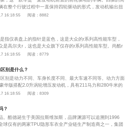
LOGO位于引擎盖赛车条纹中间，这是唯一一款车标还保留在
辆在整个行驶过程中一直保持四轮驱动的形式，发动机输出扭
新车的侧面腰线紧凑且饱满，与镂空的轮毂中暴露出的红色刹
配到前后轮，这种驱动模式能随时拥有较好的越野和操控性
 16:18:55
阅读：8882
车越来越运动化的走向。车尾部设计非常的饱满大气，单边双
路面情况做出扭矩分配的调整，并且油耗较高。四驱的形式：
能体现车辆的性能优势。
驶者可以在两驱和四驱之间通过手动进行选择的四轮驱动系
驾驶需要通过对分动器的断开或接通达到两驱或四驱的目的这
针是指仪表盘上的指针是蓝色，这是大众的r系列高性能车型，
四驱功能的SUV最常见的四轮驱动系统。全时四驱就是汽车在
众是高尔夫r，这也是大众旗下仅存的r系列高性能车型。尚酷r
轮子全部独立运动。全时四驱车比两驱车有更优异的驾驶基
旗下的一款跑车，这款车的2.0升涡轮增压发动机有256马力和
 16:18:55
阅读：8779
牵引力、更好的驾驶体验、在剧烈驾驶情况下更安全、行驶更
矩，并且能在6000转每分钟时输出最大功率，能在2400到5200
端SUV才会配备此系统。如奥迪Q7宝马X5奔驰GL等。
大扭矩。尚酷r发动机：与这款2.0升涡轮增压发动机匹配的是6
t的区别是什么？
双离合变速箱的换挡速度快，传动效率高，这种变速箱是非常
0t的区别是动力不同、车身长度不同、最大车速不同等。动力方面
增压发动机配合使用。尚酷r的前悬架使用麦弗逊独立悬架，后
TSI豪华版搭配2.0升涡轮增压发动机，具有211马力和280牛米的
立悬架。
机的最大功率为155（kW），最大功率转速为5300到6200
 16:18:55
阅读：8309
为280（N.m），最大扭矩转速为1500-5200转每分钟。尚酷
SI搭配2.0升涡轮增压发动机，具有256马力和330牛米的最大扭
吗？
大功率为188（kW），最大功率转速为6000转每分钟，最大
品。酷德诞生于美国拉斯维加斯，品牌渊源可以追溯到1996
200转每分钟。尚酷2015款2.0TSI豪华版的长宽高分别是4256/
全球仅有的两家TPU隐形车衣全产业链生产制造商之一，集团
尚酷2015款R2.0TSI的长宽高分别是4256/1820/1400mm。尚酷