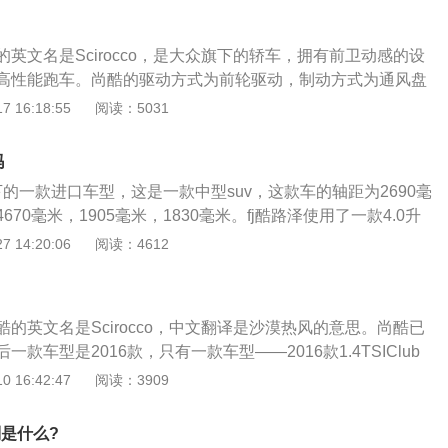
KW，最大马力131PS，最大扭矩225N·m。最大功率转速500
扭矩转速1500-3500rpm。
英文名是Scirocco，是大众旗下的轿车，拥有前卫动感的设
高性能跑车。尚酷的驱动方式为前轮驱动，制动方式为通风盘
2.0升燃油直喷式，提供“运动版”和“豪华版”两个车型供消费者
 16:18:55
阅读：5031
位紧凑型车，在车身尺寸方面，这款车的长宽高分别为4256m
1400mm，轴距为2578mm。外观方面，尚酷在高尔夫的平台基础
吗
化了空气动力学特性，使得整车更富运动性。
下的一款进口车型，这是一款中型suv，这款车的轴距为2690毫
70毫米，1905毫米，1830毫米。fj酷路泽使用了一款4.0升
。fj酷路泽的4.0升自然吸气v6发动机最大功率为200kw，最大
 14:20:06
阅读：4612
转每分钟，最大扭矩为380牛米，最大扭矩转速为4400转每分
了双vvt-i技术和多点电喷技术，并且使用了铝合金缸盖缸
盖缸体可以降低发动机的重量，这样可以提高汽车的操控性和
的英文名是Scirocco，中文翻译是沙漠热风的意思。尚酷已
款发动机匹配的是5at变速箱。at变速箱的可靠性耐用性是比较
款车型是2016款，只有一款车型——2016款1.4TSIClub
的结构是比较复杂的。at变速箱内部有很多行星齿轮，这种变
24.78万元。尚酷车型定位紧凑型车，车身尺寸方面，长宽高分
 16:42:47
阅读：3909
齿轮变速变扭的。fj酷路泽的前悬架使用了双叉臂独立悬架，后
10x1400mm，轴距为2578mm。外观方面，在高尔夫的平台基础
非独立悬架。前悬架使用双叉臂悬架可以抑制车身的侧倾幅
化了空气动力学特性，使得整车更富运动性。尚酷的外形和高
车点头现象，这种悬架可以大幅度提高汽车的操控性。后悬架
是什么?
是因为尚酷的设计师同样也是高尔夫的设计师--乔治亚罗。第