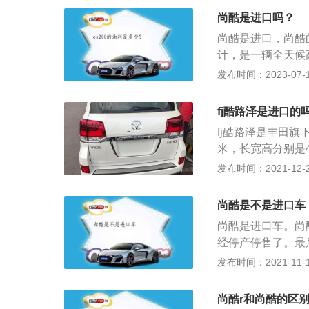
速器，最大功率96
尚酷是进口吗？
0-6000rpm，最大
尚酷是进口，尚酷的
计，是一辆全天候
式，引擎为L型4缸
发布时间：2023-07-17
选择。尚酷车型定
m、1810mm、
fj酷路泽是进口的
上降低了重心，优
fj酷路泽是丰田旗
米，长宽高分别是46
自然吸气v6发动机
发布时间：2021-12-27
功率转速为5600
钟。这款发动机搭载
尚酷是不是进口车
体。使用铝合金缸
尚酷是进口车。尚酷
燃油经济性。与这
经停产停售了。最后一
好的，这种变速箱
版，官方指导价：
发布时间：2021-11-10
速箱就是依靠行星
别为：4256x18
悬架使用了四连杆
上降低了重心，优
度，还可以抑制刹
尚酷r和尚酷的区别
尔夫非常相似，这