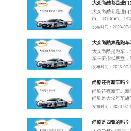
大众尚酷都是进口
大众尚酷都是进口
m、1810mm、
础上降低了重心，
发布时间：2023-07-17
款车搭载1.4T
率为96千瓦，最大
大众尚酷算是跑车
000转，最大扭矩
大众尚酷是跑车，
车主要指低底盘，
追求速度。按照跑
发布时间：2023-07-17
车型：第一种为小
跑车。常见的跑车
尚酷还有新车吗？
尚酷还有新车。新
尚酷是大众汽车旗
外观受到了很多年
发布时间：2023-07-17
退出让人们多少有些
动机，至于动力配
尚酷是四驱的吗？
看，前脸狭长的进
大众尚酷r并非是