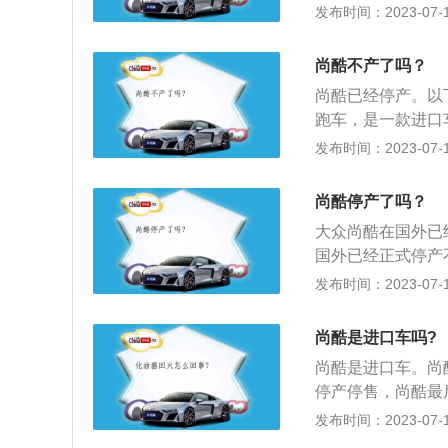
主营LCD、LC
发布时间：2023-07-17
2015款2.0TSI
衣的介绍：1、定
m）。尚酷2015款R
它柔韧耐磨材料制
（L/100km）。
尚酷不产了吗？
效避免城市污染条
尚酷已经停产。以
有害粉尘落入车厢
跑车，是一款进口
车衣可以有效抵抗
款运动版的车型，
发布时间：2023-07-17
众家族式的风格，
用了镀铬饰条进行
尚酷停产了吗？
更加时尚。3、动力
大众尚酷在国外已
4T发动机的最大功
国外已经正式停产
5kw，最大扭矩为
他停产的原因在于
发布时间：2023-07-17
变速箱和6挡双离
虽然前两代尚酷和
两者的消费群体没
尚酷是进口车吗?
倒沦落成一款无人
尚酷是进口车。尚酷
者，没想到却成为
停产停售，尚酷最后一
尼。
介绍：1、车身尺寸
发布时间：2023-07-17
2578mm。2、