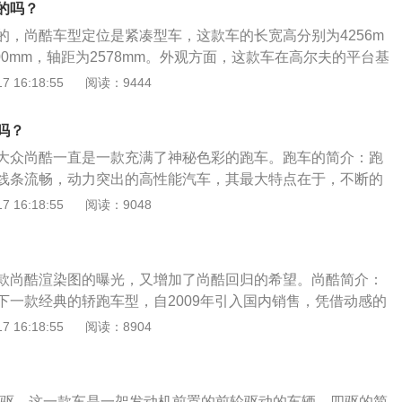
的吗？
的，尚酷车型定位是紧凑型车，这款车的长宽高分别为4256m
1400mm，轴距为2578mm。外观方面，这款车在高尔夫的平台基
优化了空气动力学特性，使得整车更富运动性。动力方面，这
 16:18:55
阅读：9444
直列4缸涡轮增压发动机，匹配7挡双离合变速箱，发动机的最大功
马力为131匹，最大扭矩为225牛米。最大功率转速为5000到6
吗？
转速为1500到3500转，供油方式为缸内直喷。
大众尚酷一直是一款充满了神秘色彩的跑车。跑车的简介：跑
线条流畅，动力突出的高性能汽车，其最大特点在于，不断的
车的车身结构，可以分为轿跑，敞篷跑车，双门跑车。跑车的
 16:18:55
阅读：9048
钢炮，第二种为小跑车，第三种为美式肌肉车，第四种为敞篷
品牌有：法拉利、玛莎拉蒂、帕加尼、奔驰、保时捷等。
款尚酷渲染图的曝光，又增加了尚酷回归的希望。尚酷简介：
下一款经典的轿跑车型，自2009年引入国内销售，凭借动感的
轻消费者的青睐。2017年尚酷毫无征兆地退出了市场，突然的
 16:18:55
阅读：8904
意外。动力方面：复产的尚酷预计会搭载1.4T和2.0T两款发
置的具体细节只能等正式发布。外观方面：从发布的渲染图来
气格栅与车灯的一体造型，与引擎盖上的赛车条纹一同展现出
四驱，这一款车是一架发动机前置的前轮驱动的车辆。四驱的简