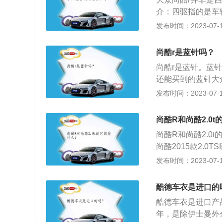
十足的运动气息。
介：四驱指的是车
引擎盖上的车型。
矩以固定的比例分
发布时间：2023-07-17
车卡钳，预示着新
能，但不能够根据
出式的排气布局更
分时四驱是一种驾
尚酷r是蓝针吗？
统，有驾驶者根据
尚酷r是蓝针。蓝
也是越野车或带有
还能买到的蓝针大
行驶任何时间所有
车型：尚酷r是大众
发布时间：2023-07-17
础：更好的动力、
330牛米的最大扭
加稳定。所以一般高
转每分钟时输出最
尚酷R和尚酷2.0
速双离合变速箱。
尚酷R和尚酷2.
适合与小排量涡轮
尚酷2015款2.0
悬架使用多连杆独
最大扭矩。这款发动
发布时间：2023-07-17
转每分钟，最大扭矩
2015款R2.0T
酷德车衣是进口的
矩。这款发动机的最
酷德车衣是进口产
扭矩转速为2400-5
年，是除伊士曼外
1810/1400mm。