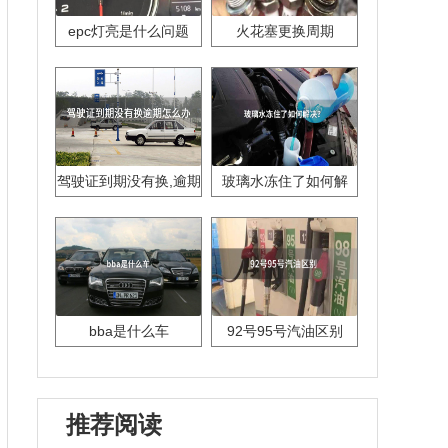
epc灯亮是什么问题
火花塞更换周期
驾驶证到期没有换,逾期
玻璃水冻住了如何解
怎么办??
决？
bba是什么车
92号95号汽油区别
推荐阅读