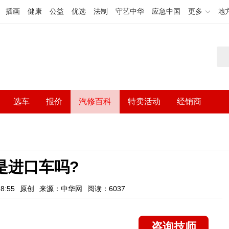
插画
健康
公益
优选
法制
守艺中华
应急中国
更多
地
选车
报价
汽修百科
特卖活动
经销商
是进口车吗?
8:55
原创
来源：中华网
阅读：6037
咨询技师