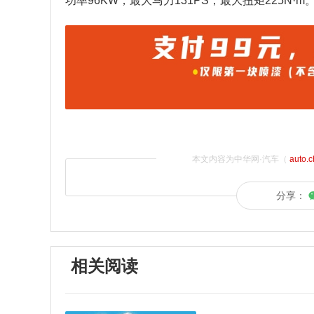
功率96KW，最大马力131PS，最大扭矩225N·m。最
本文内容为中华网·汽车（
auto.
分享：
相关阅读