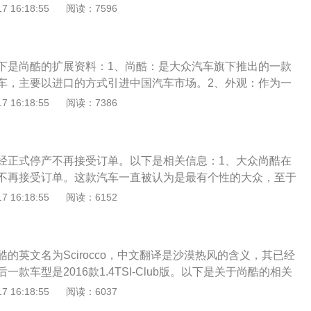
M、功能性TPU等，是真空溅射领域专业级制造商。以下是关于车
 16:18:55
阅读：7596
豪华版的最高车速为238（km/h）。NEDC综合油耗为7.7（L/100k
义：汽车车衣俗称汽车服饰，即按汽车的外形尺寸用帆布或其
2.0TSI的最高车速为250（km/h）。NEDC综合油耗为8.2
作的外罩衣，汽车的防护用品。2、作用：在雨雪天气可以有
件下的雨水雪水酸性对汽车表面的“折磨”；车衣还能有效保护
下是尚酷的扩展资料：1、尚酷：是大众汽车旗下推出的一款
和机器部分，抵抗它们对车厢内饰和机器的耗损；炎炎夏日，
车，主要以进口的方式引进中国汽车市场。2、外观：作为一
强烈的紫外线对车漆内饰的损害，还可以防止车内温度过高。
这款车采用的是双门的设计，汽车的整体外观依旧延续的是大
 16:18:55
阅读：7386
汽车的前脸采用了扁平式的设计，熏黑式的进气格栅同时还采
装饰，汽车前脸的大灯与进气格栅相连，使汽车的前脸看上去
方面：这款车搭载的是1.4T和2.0T涡轮增压发动机，其中，1.
经正式停产不再接受订单。以下是相关信息：1、大众尚酷在
率为96kw，最大扭矩为225牛米，2.0T发动机的最大功率为15
不再接受订单。这款汽车一直被认为是最有个性的大众，至于
280牛米。4、传动系统方面：与发动机相匹配的是7挡双离合
后续可能出加强版，并且这一款由于售价较高要作调整。2、
 16:18:55
阅读：6152
合变速箱，动力系统表现优秀。
高尔夫使用同一个平台，可是定位和车身尺寸在高尔夫之上，
有太多重叠，可是时隔16年，等到第三代在2008年复活后，反
问津的附属品。大众原本希望时尚的外观可以吸引北美消费
的英文名为Scirocco，中文翻译是沙漠热风的含义，其已经
美国"最稀有"的车型之一，能见度甚至低于法拉利、兰博基
款车型是2016款1.4TSI-Club版。以下是关于尚酷的相关
方面，长宽高分别为4256mm、1810mm、1400mm，轴距为
 16:18:55
阅读：6037
动力方面，搭载1.4T直列4缸涡轮增压发动机，匹配7挡双离合变