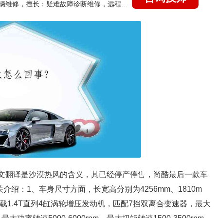
国家认证的汽车维修技师，15年德美日等各系车辆维修，擅长：疑难故障诊断维修，远程维修技术指导
o，中文翻译是沙漠热风的含义，其已经停产停售，尚酷最后一款车
的相关介绍：1、车身尺寸方面，长宽高分别为4256mm、1810m
，搭载1.4T直列4缸涡轮增压发动机，匹配7挡双离合变速器，最大