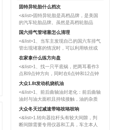
固特异轮胎什么档次
<&list>固特异轮胎是高档品牌，是美国
的汽车轮胎品牌。虽然是高档轮胎品
牌，但是中高低端的轮胎都有生产，这
国六排气管堵塞怎么清理
也是为了更好的开拓市场。
<&list>1、当车主发现自己的国六车排气
管出现堵塞的情况时，可以利用铁丝或
者是细棍，直接将杂物给取出来，如果
在家拿什么练方向盘
堵塞情况比较严重，也可以采取应急措
<&list>1、找一只平底锅，把两耳看作3
施。 <&list>2、直接利用木棍将所有的
点和9点钟方向，同时在6点钟和12点钟
杂物推到排气管里面的位置处，然后将
方向做一个标记。 <&list>2、双手握住
三元催化器拆解开，就可以将堵塞的东
大众1.8t发动机烧机油
平底锅两耳，然后往左打半圈、一圈、
西取出来。但如果是因为积碳过多引起
<&list>1、前后曲轴油封老化：前后曲轴
一圈半的练习，往右同样也要打相同的
的堵塞，就需要将三元催化器泡在草酸
油封与油大面积且持续接触，油的杂质
圈数。 <&list>3、最后强调要反复练
中进行清洗。 <&list>3、也可以利用清
和发动机内持续温度变化使其密封效果
习，这样就可以形成肌肉记忆，在真实
大众冬天过减速带咯吱咯吱响
洗剂对堵塞的情况得到解决，将清洗剂
逐渐减弱，导致渗油或漏油。<&list>2、
驾驶车辆时，不需要记忆也能打好方
放在燃油箱中，与燃油混合后，车辆启
<&list>1.转向器拉杆头有较大间隙，判
活塞间隙过大：积碳会使活塞环与缸体
向。
动时，就可以和汽油一起进入到燃烧
断间隙需要专用仪器和工具，车主本人
的间隙扩大，导致机油流入燃烧室中，