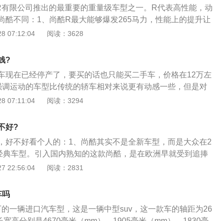
以提高汽车的越野性能和脱困能力。fj酷路泽搭载了分时四驱系
R有限公司推出的最重要的重量级车型之一。R代表高性能，动
年的日内瓦车展隆重面世，获得德国《汽车画报》运动车型2008
尚酷不同：1、尚酷R最大能够爆发265马力，性能上的提升让
国《TopGear》汽车杂志2008年度车型等。动力方面，搭载
100km\/h可以在6秒内完成，极速也能够达到250km\/h；
 07:12:04
阅读：3628
轮增压发动机，匹配7挡双离合变速箱，最大功率96KW，最大马
XDS电子横向差速锁，XDS电子差速锁拓展并强化了电子差速
225N·m。最大功率转速5000-6000rpm，最大扭矩转速1500
能，该功能集成在ESP系统中，可以有效地消除了各种牵引力损
供油方式为缸内直喷。悬架方面，前悬架为麦弗逊式独立悬架，后悬
钱?
提供了最佳的牵引力性能和极致的驾驶乐趣；3、尚酷R车身高
悬架。
车现在已经停产了，要买的话也只能买二手车，价格在12万左
，特别调校的运动底盘，最大限度地突出了这款车的操控性能和
强调运动的车型比传统的轿车相对来说更有动感一些，但是对
的制动系统和电子稳定系统（ESP）都经过改进和调整，进一
又显得有些保守。而大众尚酷作为一款进口车型，称的上是大
 07:11:04
阅读：3294
控性能；4、与普通版尚酷相比，尚酷R尾部更加引人瞩目：车
有动感的一辆轿跑；2、尚酷的外观十分动感炫酷，这也是许
保险杠下部黑色的扩散器都显示了典型的R型高性能跑车的设
要原因之一，它具有一辆跑车的拉风感，那种飞驰在高速公路
酷R的尾灯也经过了烟熏效果的处理，更显运动本性。与车身
不好?
在看你的感觉真的是棒呆；3、而且尚酷也具有大众历来的简
“Talladega”合金轮毂以及带R标识的黑色制动盘更加突出车
，好不好看个人的：1、尚酷其实不是全新车型，而是大众在2
时代无论在各个方面都流行简约风，尚酷的外观完全可以满足
酷R的外后视镜壳采用了与车身不同色的高光黑色，动感特征
款经典车型。引入国内熟知的这款尚酷，是在欧洲早就受到追捧
觉。
009年登陆中国市场后，风骚极具跑格的外形一下就吸引了众多
 22:56:04
阅读：2831
尚酷着实是非常抓眼，从7年前爆火，在街上回头率极高的时
深圳街头都很难见到一辆，但是尚酷的外观仍然不过时，甚至
车吗
同信仰；2、不过廉颇终究老矣，尚酷基于第五代高尔夫的PQ3
下的一辆进口汽车型，这是一辆中型suv，这一款车的轴距为26
众平民车新朗逸都使用了全新MQB平台的时候，尚酷显然有些
宽高分别是4670毫米（mm），1905毫米（mm），1830毫