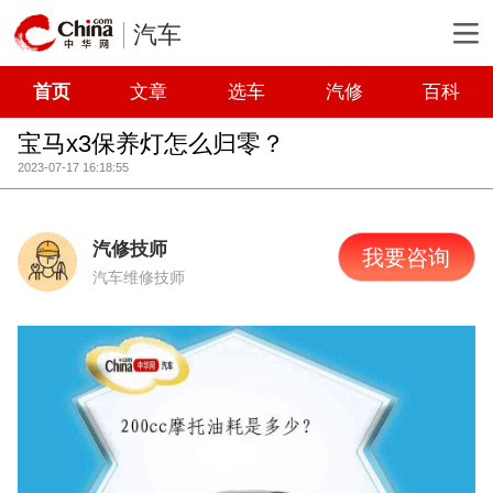
汽车
首页
文章
选车
汽修
百科
宝马x3保养灯怎么归零？
2023-07-17 16:18:55
汽修技师
我要咨询
汽车维修技师