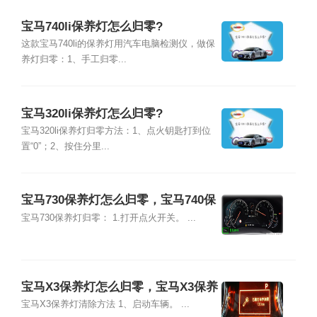
宝马740li保养灯怎么归零?
这款宝马740li的保养灯用汽车电脑检测仪，做保
养灯归零：1、手工归零...
宝马320li保养灯怎么归零?
宝马320li保养灯归零方法：1、点火钥匙打到位
置“0”；2、按住分里...
宝马730保养灯怎么归零，宝马740保
养灯怎么归零
宝马730保养灯归零： 1.打开点火开关。 ...
宝马X3保养灯怎么归零，宝马X3保养
灯复位清零方法
宝马X3保养灯清除方法 1、启动车辆。 ...