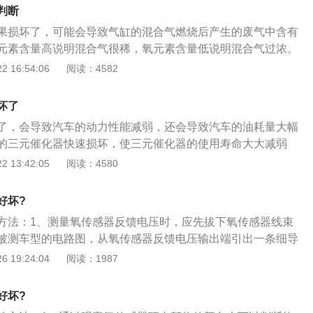
顶尖是由积碳造成的，在排除发动机积碳故障后，可以自动清
判断
碳。
果损坏了，可能会导致气缸的混合气燃烧后产生的废气中含有
元素含量高说明混合气很稀，氧元素含量低说明混合气过浓。
减少排气污染必不可少的部件，混合气的空燃比一旦偏离理论
 16:54:06
阅读：4582
到排气中的氧浓度，通过反馈控制喷油器喷油量的大小，从而
比在正常范围内。氧传感器的核心部件是多孔的ZrO2陶瓷管，
坏了
子可以被吸附形成电子，产生电势差。氧传感器由化学平衡计
了，会导致汽车的动力性能减弱，还会导致汽车的油耗量大幅
当前氧传感器坏了，就无法监测汽车的废气排放值。
的三元催化器快速损坏，使三元催化器的使用寿命大大减弱
动机减少排气污染必不可少的部件，混合气的空燃比一旦偏离
 13:42:05
阅读：4580
监测到排气中的氧浓度，向ECU发出反馈，通过反馈控制喷油
从而控制混合气的空燃比在正常范围内。氧传感器由化学平衡
好坏?
到监测混合气空燃比的目的，所以当前氧传感器坏了，就无法
方法：1、测量氧传感器反馈电压时，应先拔下氧传感器线束
放值。氧传感器的核心部件是多孔的ZrO2陶瓷管，在一定温度
被测车型的电路图，从氧传感器反馈电压输出端引出一条细导
氧分子可以被吸附形成电子，产生电势差。
器，在发动机运转时从引出线上测量反馈电压；2、有些车型
 19:24:04
阅读：1987
插座内测得氧传感器的反馈电压，如丰田汽车公司生产的小轿
插座内的OX1或OX2插孔内直接测得氧传感器反馈电压（丰田
好坏?
侧排气管上各有一个氧传感器，分别和故障检测插座内的OX1