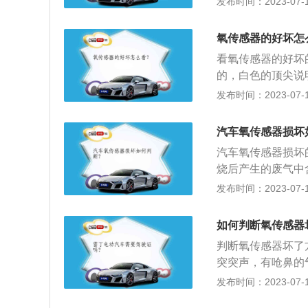
发布时间：2023-07-17
根线，两根加热线
两根信号线上，标准
氧传感器的好坏怎
传感器均安装在发
看氧传感器的好坏
的，白色的顶尖说
产品质量及尾气排
发布时间：2023-07-17
中氧是否过剩；2
感器的清洗方法是
汽车氧传感器损坏
的盐酸溶液里；3
汽车氧传感器损坏
烧后产生的废气中
量低说明混合气过
发布时间：2023-07-17
的空燃比一旦偏离
器喷油量的大小，
如何判断氧传感器
是多孔的ZrO2
判断氧传感器坏了
突突声，有呛鼻的
感器是否故障，淡
发布时间：2023-07-17
成的，此时必须更