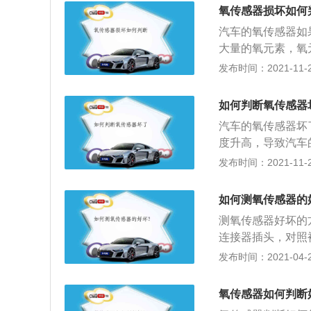
换氧传感器，黑色
氧传感器损坏如何
除氧传感器上的积
汽车的氧传感器如
大量的氧元素，氧
氧传感器是发动机
发布时间：2021-11-22
值，氧传感器监测
控制混合气的空燃
如何判断氧传感器
管内高浓度的氧分
汽车的氧传感器坏
算出氧浓度，所以
度升高，导致汽车
等。氧传感器是发
发布时间：2021-11-22
理论值，氧传感器
器喷油量的大小，
如何测氧传感器的
计算出氧浓度，达
测氧传感器好坏的
监测汽车的废气排
连接器插头，对照
下，管内高浓度的
线，然后插好连接
发布时间：2021-04-26
也可以从故障诊断
车，可从故障诊断
氧传感器如何判断
V型六缸发动机两