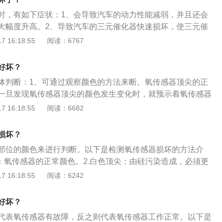
当发动机温度达到正常后，拔下氧传感器的导线连接器，用电
时，有如下症状：1、会导致汽车的动力性能减弱，并且还会
器的端子之间的电阻值，电阻值应符合具体车型标准值的要求
大幅度升高。2、导致汽车的三元催化器快速损坏，使三元催
)，如电阻值不符合要求，则应更换氧传感器。
大减弱等。以下是关于汽车的氧传感器的相关介绍：1、氧传
 16:18:55
阅读：6767
排气污染必不可少的部件，混合气的空燃比一旦偏离理论值，
气中的氧浓度，向ECU发出反馈，通过反馈控制喷油器喷油量
好坏？
混合气的空燃比在正常范围内。2、氧传感器由化学平衡计算
体判断：1、可通过观察颜色的方法来断。氧传感器顶尖的正
测混合气空燃比的目的，所以当前氧传感器坏了就无法监测汽
一旦发现氧传感器顶尖的颜色发生变化时，就预示着氧传感器
氧传感器的核心部件是多孔的ZrO2陶瓷管，在一定温度下，管
障隐患。黑色顶尖的氧传感器由碳污染造成，拆下后，应清除
 16:18:55
阅读：6682
可以被吸附形成电子，产生电势差。
当发现氧传感器顶尖为红棕色，则说明氧传感器受铅污染，这
含铅汽油所致。2、测量氧传感器的电阻值来判断。当发动机
损坏？
拔下氧传感器的导线连接器，用电阻表检测压力传感器的端子
部位的颜色来进行判断。以下是检测氧传感器损坏的方法介
值应符合具体车型标准值的要求(一般为4-40Ω)，如电阻值不
尖：氧传感器的正常颜色。2.白色顶尖：由硅污染造成，必须更
换氧传感器。3、可能过汽车电脑检测仪检查来判断。需要着
棕色顶尖：由铅污染造成，如果严重，必须更换氧传感器。4.黑
 16:18:55
阅读：6242
80度，查看电脑检测仪氧传感器的电压值会在0v-1v不断变
成，在排除发动机积碳故障后，可以自动清除氧传感器上的积
感器越好。如果电压是0v或1v，或不变化说明该传感器已经老
的杂波通常由以下原因引起：1.缸的点火不良：各种不同的根
需要更换。
好坏？
造成的点火不良，气缸压力造成的点火不良真空泄漏和喷油嘴
代表氧传感器有故障，反之则代表氧传感器工作正常。以下是
不良。2.系统设计：不同的进气管通道长度等。3.发动机和零