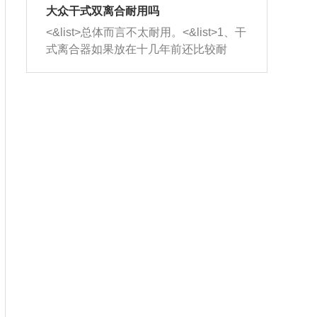
室，最后形成废气排出，就可以让三元
无法制作，需要将车辆送到修理厂或4s
造成烧机油。<&list>3、机油粘度。使用
大众干式双离合耐用吗
催化器得到清洗，排气管堵塞的情况就
店；<&list>2.车辆半轴套管防尘罩破
机油粘度过小的话，同样会有烧机油现
<&list>总体而言不太耐用。<&list>1、干
能够得到解决。
裂，破裂后会出现漏油现象，使半轴磨
象，机油粘度过小具有很好的流动性，
式离合器如果放在十几年前还比较耐
损严重，磨损的半轴容易损坏，产生异
容易窜入到气缸内，参与燃烧。<&list>
用，但是由于现在的汽车发动机动力输
响；<&list>3.稳定器的转向胶套和球头
4、机油量。机油量过多，机油压力过
出越来越高，使得干式离合器散热不足
老化，一般是使用时间过长造成的。解
大，会将部分机油压入气缸内，也会出
的缺陷也逐渐暴露出来。<&list>2、由于
决方法是更换新的质量好的转向橡胶套
现烧机油。<&list>5、机油滤清器堵塞：
干式双离合的工作环境暴露在空气中，
和球头。
会导致进气不畅，使进气压力下降，形
而离合器的散热也是通离合器罩上面的
成负压，使机油在负压的情况下吸入燃
几个小孔来进行散热。但是在行驶过程
烧室引起烧机油。<&list>6、正时齿轮或
中变速箱需要换挡，就不得不使得离合
链条磨损：正时齿轮或链条的磨损会引
器频繁工作。<&list>3、长时间的低速行
起气阀和曲轴的正时不同步。由于轮齿
驶以及过于频繁的启停，导致离合器的
或链条磨损产生的过量侧隙，使得发动
温度不断升高，而低速行驶时空气流动
机的调节无法实现：前一圈的正时和下
效率不高，无法将离合器中的热量有效
一圈可能就不一样。当气阀和活塞的运
的带走，导致离合器内部的温度不断升
动不同步时，会造成过大的机油消耗。
高，加速离合器的磨损。
解决方法：更换正时齿轮或链条。<&list
>7、内垫圈、进风口破裂：新的发动机
设计中，经常采用各种由金属和其他材