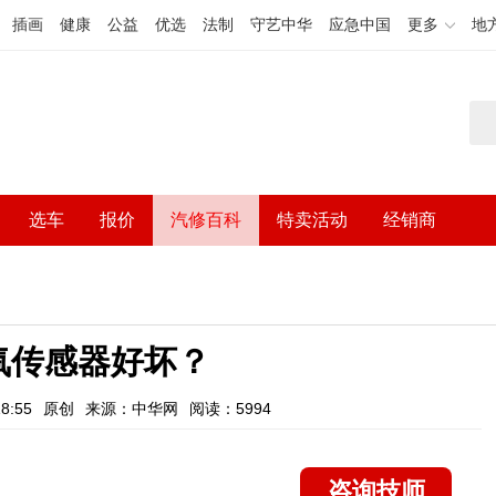
插画
健康
公益
优选
法制
守艺中华
应急中国
更多
地
选车
报价
汽修百科
特卖活动
经销商
氧传感器好坏？
8:55
原创
来源：中华网
阅读：5994
咨询技师