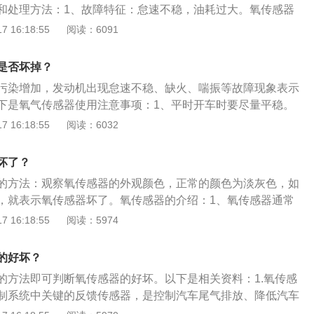
和处理方法：1、故障特征：怠速不稳，油耗过大。氧传感器
设计问题扩大：气缸压力不平衡造成不同进气管通道长度问题
力不足，加速迟缓，排气冒黑烟。2、检查和分析：用故障诊
 16:18:55
阅读：6091
设计：不同的进气管通道等。
取故障码，观察数据流。工作正常，电压应在0.4～0.6V之间
.1～0.9V之间，代表喷油器泄漏或堵塞故障导致混合气浓度变
是否坏掉？
V不变，则判定为氧传感器故障。3、处理方式：更换氧传感器，用
污染增加，发动机出现怠速不稳、缺火、喘振等故障现象表示
测，试车正常，故障排除。
下是氧气传感器使用注意事项：1、平时开车时要尽量平稳。
者路况恶劣，要尽量减少车体的剧烈抖动、撞击，还要避免车
 16:18:55
阅读：6032
附近）的拖底。因为氧传感器中有陶瓷敏感元件，剧烈的抖动
这些元件。2、注意传感线导线。平时检修车辆时，要注意线
坏了？
拉拽。传感器和其他电子设备一样，如果其导线受到影响，导
的方法：观察氧传感器的外观颜色，正常的颜色为淡灰色，如
，会影响氧传感器的正常工作。
，就表示氧传感器坏了。氧传感器的介绍：1、氧传感器通常
催化器前面的称为前氧，后氧位于后面。2、前氧用于调节混
 16:18:55
阅读：5974
氧的任务是监测三元催化器工作状况。氧传感器故障的后果：
致混合气无法修正，造成汽车功率下降等现象。2、后氧故障意
的好坏？
催化的运行工况，一旦三元催化出现故障，不能检修。
的方法即可判断氧传感器的好坏。以下是相关资料：1.氧传感
制系统中关键的反馈传感器，是控制汽车尾气排放、降低汽车
汽车发动机燃油燃烧质量的关键零件。2.常见的氧传感器由四