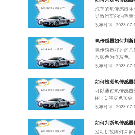
的电阻值来判断：
汽车的氧传感器坏
阻表检测压力传感
导致汽车的油耗量
(一般为4-40Ω
化器的使用寿命大
发布时间：2023-07-17
感器是发动机减少
氧传感器监测到排
氧传感器如何判断
的大小，从而控制
氧传感器好坏的具
出氧浓度，达到监
常颜色为淡灰色。
车的废气排放值。
存在着故障或者故
发布时间：2023-07-17
内高浓度的氧分子
其上的积碳沉积。
是由于汽车使用了
如何检测氧传感器
温度达到正常后，
可以通过氧传感器
之间的电阻值，电阻
绍：1.淡灰色顶
符合要求，则应更
换氧传感器。3.
发布时间：2023-07-17
车，热车，水温达到
色顶尖：由积碳造
化，频率越快，传
碳。氧传感器信号
化，或工作不良，
如何判断氧传感器
本原因，点火系统
发动机故障灯亮起
不平衡造成的点火