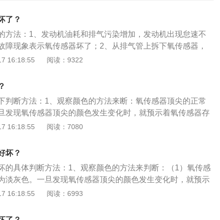
坏了？
的方法：1、发动机油耗和排气污染增加，发动机出现怠速不
故障现象表示氧传感器坏了；2、从排气管上拆下氧传感器，
的通气孔有无堵塞，陶瓷芯有无破损，如有破损，就应更换氧
 16:18:55
阅读：9322
器包括一根加热氧化锆元件的热棒，加热棒受（ECU）电脑控
（排气温度低）电流流向加热棒加热传感器，使能精确检测氧
？
下判断方法：1、观察颜色的方法来断：氧传感器顶尖的正常
旦发现氧传感器顶尖的颜色发生变化时，就预示着氧传感器存
隐患。黑色顶尖的氧传感器是由碳污染造成，拆下后，应清除
 16:18:55
阅读：7080
2、测量氧传感器的电阻值来判断：当发动机温度达到正常
的导线连接器，用电阻表检测压力传感器的端子之间的电阻
好坏？
体车型标准值的要求(一般为4-40Ω)，如电阻值不符合要求，
坏的具体判断方法：1、观察颜色的方法来判断：（1）氧传感
。3、汽车电脑检测仪检查来判断：需要着车，热车，水温达
为淡灰色。一旦发现氧传感器顶尖的颜色发生变化时，就预示
检测仪氧传感器的电压值会在0v-1v不断变化，频率越快，传
故障或者故障隐患。（2）黑色顶尖的氧传感器是由碳污染所
 16:18:55
阅读：6993
压是0v或1v，或不变化说明该传感器已经老化，或工作不良，
清除其上的积碳沉积。（3）当发现氧传感器顶尖为红棕色，
铅污染，这是由于汽车使用含铅汽油所致。2、测量氧传感器
坏了？