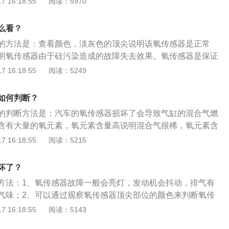
 16:18:55
阅读：5970
，两根信号线组成。在检测的时候，万用表的两个表笔应该接
的电压输出时，信号电压在0.1-0.9V之间跳动为正常。3.氧
么看？
动机排气管上。
的方法是：查看颜色，淡灰色的顶尖说明该氧传感器是正常
明氧传感器由于硅污染造成的故障失去效果。氧传感器是保证
放达标的测量元件，其作用是：1、测定发动机燃烧后的排气
 16:18:55
阅读：5249
、确保三元催化转化器对排气中污染物较大的转化效率。氧传
：1、拆下氧传感器；2、将氧传感器放到三氯化铁溶液加过量
如何判断？
、取出用水冲净，从底部观察载体呈白色即可。
的判断方法是：汽车的氧传感器损坏了会导致气缸的混合气燃
含有大量的氧元素，氧元素含量高说明混合气很稀，氧元素含
浓。氧传感器是发动机减少排气污染必不可少的部件，混合气
 16:18:55
阅读：5215
理论值，氧传感器监测到排气中的氧浓度，通过反馈控制喷油
从而控制混合气的空燃比在正常范围内。氧传感器的核心部件
坏了？
陶瓷管，管内高浓度的氧分子可以被吸附形成电子，产生电势差。
方法：1、氧传感器故障一般会亮灯，发动机会抖动，排气有
气味；2、可以通过观察氧传感器顶尖部位的颜色来判断氧传
灰色顶尖是氧传感器的正常颜色；3、白色顶尖是由硅污染造
 16:18:55
阅读：5143
换氧传感器，棕色顶尖是由铅污染造成的，如果严重也必须更