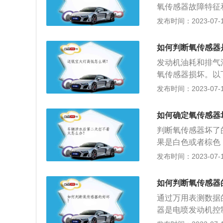
氧传感器故障特征
部件老化造成系统
损坏导致发动机动
发布时间：2023-07-17
的扩大。4.系统
断仪检查发动机，提
变化；变化范围在0
如何判断氧传感器
化；若是0.45
发动机油耗和排气
故障诊断仪重新检
氧传感器损坏。以
除非是紧急情况或
发布时间：2023-07-17
底盘（尤其是尾排
或撞击有可能损坏
如何确定氧传感器
路尽量不要过度的
判断氧传感器坏了
致导线连接不可靠
果是白色或者棕色
有两个，位于三元
发布时间：2023-07-17
合气浓度。3、后
1、前氧故障会导
如何判断氧传感器
味着无法判断三元
通过万用表测数据
器是电喷发动机控
对环境污染、提高