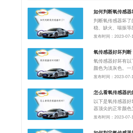
如何判断氧传感器
判断氧传感器坏了
稳、缺火、喘振等
检查传感器外壳上
发布时间：2023-07-17
传感器。主氧传感
制，当空气进量小
氧传感器好坏判断
气浓度。
氧传感器好坏有以
颜色为淡灰色。一
在着故障或者故障
发布时间：2023-07-17
其上的积碳沉积。
后，拔下氧传感器
怎么看氧传感器的
值，电阻值应符合具
以下是氧传感器好
则应更换氧传感器
器顶尖的正常颜色
到80度，查看电脑
着氧传感器存在着
发布时间：2023-07-17
感器越好。如果电
造成，拆下后，应
需要更换。
则说明氧传感器受
如何判定氧传感器