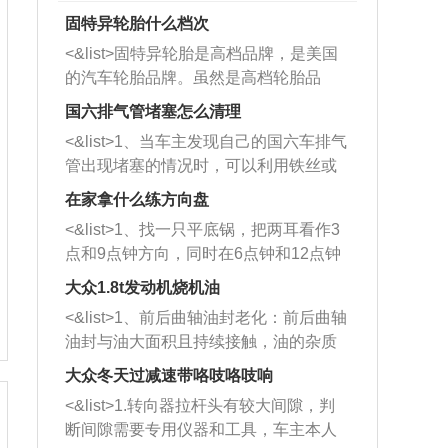
固特异轮胎什么档次
<&list>固特异轮胎是高档品牌，是美国
的汽车轮胎品牌。虽然是高档轮胎品
牌，但是中高低端的轮胎都有生产，这
国六排气管堵塞怎么清理
也是为了更好的开拓市场。
<&list>1、当车主发现自己的国六车排气
管出现堵塞的情况时，可以利用铁丝或
者是细棍，直接将杂物给取出来，如果
在家拿什么练方向盘
堵塞情况比较严重，也可以采取应急措
<&list>1、找一只平底锅，把两耳看作3
施。 <&list>2、直接利用木棍将所有的
点和9点钟方向，同时在6点钟和12点钟
杂物推到排气管里面的位置处，然后将
方向做一个标记。 <&list>2、双手握住
三元催化器拆解开，就可以将堵塞的东
大众1.8t发动机烧机油
平底锅两耳，然后往左打半圈、一圈、
西取出来。但如果是因为积碳过多引起
<&list>1、前后曲轴油封老化：前后曲轴
一圈半的练习，往右同样也要打相同的
的堵塞，就需要将三元催化器泡在草酸
油封与油大面积且持续接触，油的杂质
圈数。 <&list>3、最后强调要反复练
中进行清洗。 <&list>3、也可以利用清
和发动机内持续温度变化使其密封效果
习，这样就可以形成肌肉记忆，在真实
大众冬天过减速带咯吱咯吱响
洗剂对堵塞的情况得到解决，将清洗剂
逐渐减弱，导致渗油或漏油。<&list>2、
驾驶车辆时，不需要记忆也能打好方
放在燃油箱中，与燃油混合后，车辆启
<&list>1.转向器拉杆头有较大间隙，判
活塞间隙过大：积碳会使活塞环与缸体
向。
动时，就可以和汽油一起进入到燃烧
断间隙需要专用仪器和工具，车主本人
的间隙扩大，导致机油流入燃烧室中，