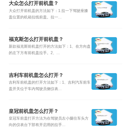
大众怎么打开前机盖？
大众打开前机盖的方法如下：1.拉一下驾驶座膝
盖位置的机箱拉线前盖。拉一...
福克斯怎么打开前机盖？
新款福克斯前机盖打开的方法如下：1、在方向盘
的左下方有前机盖拉手。2、...
吉利车前机盖怎么打开？
吉利车前机盖的打开方法如下：1、吉利汽车前车
盖开关位于车内驾驶员侧仪表...
皇冠前机盖怎么打开？
皇冠车前盖打开方法为在驾驶员左小腿往车头方
向的仪表台下部有开启用的拉手...