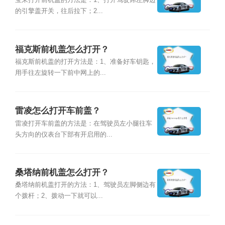
宝来打开前机盖的方法是：1、打开驾驶席左脚边
的引擎盖开关，往后拉下；2...
福克斯前机盖怎么打开？
福克斯前机盖的打开方法是：1、准备好车钥匙，
用手往左旋转一下前中网上的...
雷凌怎么打开车前盖？
雷凌打开车前盖的方法是：在驾驶员左小腿往车
头方向的仪表台下部有开启用的...
桑塔纳前机盖怎么打开？
桑塔纳前机盖打开的方法：1、驾驶员左脚侧边有
个拨杆；2、拨动一下就可以...