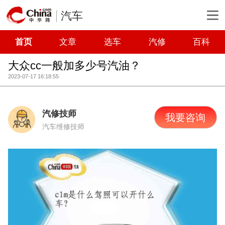
汽车
首页
文章
选车
汽修
百科
大众cc一般加多少号汽油？
2023-07-17 16:18:55
汽修技师
我要咨询
汽车维修技师