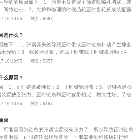
生异响的原因如下：1、润滑不良造成主油道喷嘴孔堵塞，装
从而在踩离合器时因离合器踩不到位，出现换挡时的异响。齿
，间隙过小。2、维护和修理的时候凸轮正时齿轮总成装配歪
：车停稳后再挂挡，车还没完全停住，就开始挂挡，这对于变
面和凸缘摩擦，发出尖锐的金属异响。3、齿轮啮合间隙过
 16:18:55
阅读：6687
，如果不把车停稳就挂入倒挡，齿轮异响就会出现。所以在挂
，齿面相互冲击产生不同的声音。齿轮异响诊断方法如下：
一定踩住刹车将车停稳后再挂挡。将离合器踩到位，在挂挡踩
箱一侧听响声明显，不受温度和“断油”的影响，因啮合间隙过大
合踩到位，千万不能离合器还处于半联动时就挂倒挡，这样也
因是什么？
轮传动时。2、齿碰击的噪声，加速时响声较明显，啮合失常
的现象发生。另外挂倒挡的时候要温柔一些，不要太用力，不
因如下：1、张紧器失效导致正时带或正时链条抖动产生撞击
似“呼啸”声，其音调随转速变化而变化。3、个别齿损坏，会随
击声。最后就是倒车时速度不要太快，切忌踩油门加速倒车。
轴承异响；3、张紧器过紧，造成正时带或正时链条异响；4、
生有规律的撞击声，怠速稍高时响声明显，用金属棒抵在正时
时带磨损（背后）造成异响。 正时带异响特征是：1、当发动
 16:18:55
阅读：5857
清楚。
发动机上部偏前，有一种类似气门脚响的声音，随着转速提高
2、通过调整气门间隙，响声仍不消失，当手触摸到正时齿轮
什么原因？
的感觉。
因：1、正时链条被抻长；2、正时链轮异常；3、导链板磨损
紧装置缺乏张力。正时链条和正时皮带相比，耐久性好、节省
维护，所以很多人忽视了对其保养，正时链条要定期更换机
 16:18:55
阅读：5187
劣质机油。正时链条是保证汽车发动机能正常工作的重要零部
里程的增加，正时链条会出现磨损现象，正时链条的导板是塑
原因
条的导板也会出现磨损现象。
，可能是因为链条的张紧装置没有张力了，所以导致正时链条
异常磨损，正时链轮出现异常等，一般需要到维修店进行维