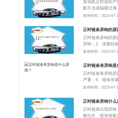
发动机正时齿轮产
装了脚垫或地胶，
配不当或隔膜过薄
轮异响的解决方法
斜，不均匀造成凸
发布时间：2023-07-17
速箱的伤害非常大
大，存在冲击载荷
倒挡时，需要注意
1、在发动机齿轮
离合时一定要将离
正时链条异响的原
造成的响声，是齿
是会造成齿轮异响
正时链条异响的原
所引起的响声，类
然也会听到齿轮撞
异响；2、张紧轮
发动机的运转而产
正时链条磨损或正
发布时间：2023-07-17
齿轮箱盖上听得最
机低速运转时，在
响声减弱或杂乱；
正时链条有异响是
盖时，手指有振动
正时链条有异响原
严重；4、链条张
空间，并且终身免
发布时间：2023-07-17
油，而且不能使用
件之一，随着使用
正时链条异响什么
料的，所以正时链
正时链条出现异响
被拉长，链条链板