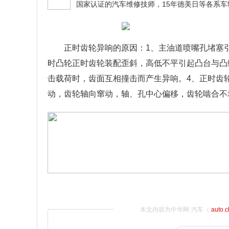
正时齿轮异响的原因：1、主油道喷嘴孔堵塞
时凸轮正时齿轮装配歪斜，高低不平引起凸台与凸
击载荷时，齿面互相撞击而产生异响。4、正时齿
动，齿轮轴向窜动，轴、孔中心偏移，齿轮啮合不
本文内容为中华网·汽车（
auto.