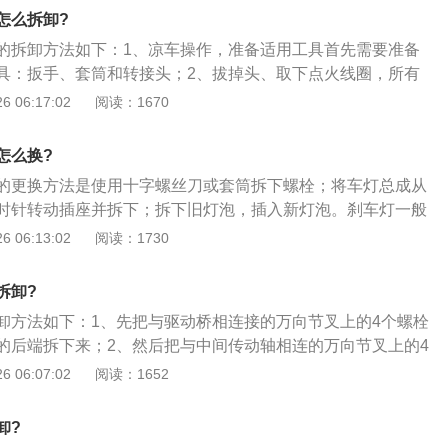
可以有位置放置胳膊，从而可以让机动车辆驾驶人员的胳膊得
怎么拆卸?
现酸麻和僵硬的情况。
的拆卸方法如下：1、凉车操作，准备适用工具首先需要准备
具：扳手、套筒和转接头；2、拔掉头、取下点火线圈，所有
是埋在点火线圈下面，附近都伴随有一个供电插头；3、拧下
 06:17:02
阅读：1670
用适当的套筒。把火花塞拧松，注意动作同样要轻柔，避免让
怎么换?
的更换方法是使用十字螺丝刀或套筒拆下螺栓；将车灯总成从
时针转动插座并拆下；拆下旧灯泡，插入新灯泡。刹车灯一般
主体颜色为红色的灯，增强光源的穿透性，以便后面行驶的车
 06:13:02
阅读：1730
低的情况下，易于发现前方车辆刹车，起到防止追尾事故发生
车车灯的分类：1、前照灯，组合前照灯在汽车的前部，它主
拆卸?
用。前照灯发出的光可以照亮车体前方的道路情况，使驾驶者
卸方法如下：1、先把与驱动桥相连接的万向节叉上的4个螺栓
的行车；2、组合尾灯，组合尾灯在汽车的后部，它主要起照
的后端拆下来；2、然后把与中间传动轴相连的万向节叉上的4
、转向灯，用来向其它道路使用者表示左转或者右转向的灯
将前端拆下来，这样整个主传动轴可拆卸下来；4、拧松中间支
 06:07:02
阅读：1652
珀色；4、牌照灯，牌照灯它主要是照明车牌，使人们在黑夜
接螺栓，把有中间支承的一端拆下来，最后拧松与驻车制动鼓
间传动轴整个卸下。
卸?