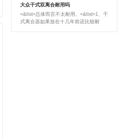
室，最后形成废气排出，就可以让三元
无法制作，需要将车辆送到修理厂或4s
造成烧机油。<&list>3、机油粘度。使用
大众干式双离合耐用吗
催化器得到清洗，排气管堵塞的情况就
店；<&list>2.车辆半轴套管防尘罩破
机油粘度过小的话，同样会有烧机油现
<&list>总体而言不太耐用。<&list>1、干
能够得到解决。
裂，破裂后会出现漏油现象，使半轴磨
象，机油粘度过小具有很好的流动性，
式离合器如果放在十几年前还比较耐
损严重，磨损的半轴容易损坏，产生异
容易窜入到气缸内，参与燃烧。<&list>
用，但是由于现在的汽车发动机动力输
响；<&list>3.稳定器的转向胶套和球头
4、机油量。机油量过多，机油压力过
出越来越高，使得干式离合器散热不足
老化，一般是使用时间过长造成的。解
大，会将部分机油压入气缸内，也会出
的缺陷也逐渐暴露出来。<&list>2、由于
决方法是更换新的质量好的转向橡胶套
现烧机油。<&list>5、机油滤清器堵塞：
干式双离合的工作环境暴露在空气中，
和球头。
会导致进气不畅，使进气压力下降，形
而离合器的散热也是通离合器罩上面的
成负压，使机油在负压的情况下吸入燃
几个小孔来进行散热。但是在行驶过程
烧室引起烧机油。<&list>6、正时齿轮或
中变速箱需要换挡，就不得不使得离合
链条磨损：正时齿轮或链条的磨损会引
器频繁工作。<&list>3、长时间的低速行
起气阀和曲轴的正时不同步。由于轮齿
驶以及过于频繁的启停，导致离合器的
或链条磨损产生的过量侧隙，使得发动
温度不断升高，而低速行驶时空气流动
机的调节无法实现：前一圈的正时和下
效率不高，无法将离合器中的热量有效
一圈可能就不一样。当气阀和活塞的运
的带走，导致离合器内部的温度不断升
动不同步时，会造成过大的机油消耗。
高，加速离合器的磨损。
解决方法：更换正时齿轮或链条。<&list
>7、内垫圈、进风口破裂：新的发动机
设计中，经常采用各种由金属和其他材