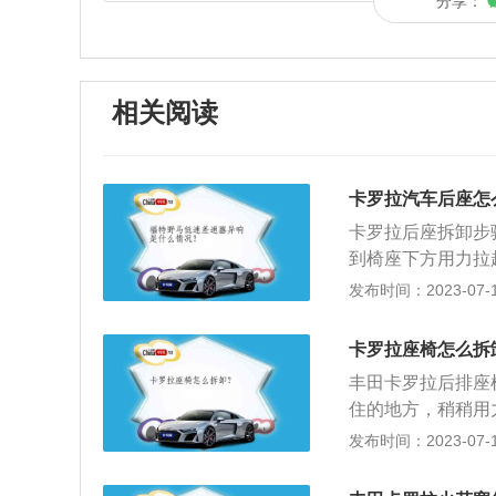
分享：
相关阅读
卡罗拉汽车后座怎
卡罗拉后座拆卸步
到椅座下方用力拉
个小靠背；3、在
发布时间：2023-07-17
小靠背往上拉即可
下，有个开关按下
卡罗拉座椅怎么拆
到，有可能在座椅
丰田卡罗拉后排座
排座椅头忱上，背
住的地方，稍稍用
方法，就可以把座
发布时间：2023-07-17
拆卸靠背，将座椅
颗固定的螺丝，分