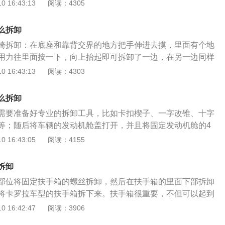
拉前脸设计采用了梯形架构，以丰田车标为中心，前格栅、前
 16:43:13
阅读：4305
也低了不少。全新一代卡罗拉前脸采用夸张的设计，而尾部造
并微微上扬，充分体现了丰田家族设计风格，极具冲击力与犀
另外上扬式车侧腰线形成一种俯冲的姿态。
前大灯和LED日间行车灯相结合，使车辆前脸散发出更加前卫
么拆卸
拉内饰设计依然比较中规中矩，当然也不会有什么让您觉得刺
椅拆卸：在底座和靠背交界的地方把手伸进去摸，里面有个地
上虽然采用了软性材料，银色的内部门把手十分时尚，中控台
用力往里面按一下，向上抬起即可拆卸了一边，在另一边同样
错的软性材料。织物座椅的面料质地比较平常。但充足的储物
座椅垫拆卸下来。一般加装座套是不需要拆卸靠背的，将座椅
 16:43:13
阅读：4303
，提供的12处储物位置，最大限度地利用车内空间，可以随手
安装就可以了。如需拆卸靠背，靠背最底下有三颗固定的螺
便。副驾驶位置的储物盒可以实现上下分隔敞开式开启，这一
中间处附近，需要用工具将锁死拆卸下来，注意不要拆卸到安
的。另外为保证车辆在行驶中的稳定性和延续性，新卡罗拉新
么拆卸
拆卸完之后用力将靠背往上拉起，因为靠背是由三个挂钩固定
定性控制系统、牵引力控制系统（TRC）与坡道起步辅助功能
需要准备好专业的拆卸工具，比如卡扣楔子、一字改锥、十字
是从上往下，先安装好两边再对好中间，底座的安装则是用力
效防止车辆在行驶过程中出现打滑等情况，提高行车安全性。
等；随后将车辆的发动机舱盖打开，并且将固定发动机舱的4
用手摸一下是否与卡扣对齐了，对齐了就可以直接用力往下
并且保存好，以便后续安装；其次，使用十字改锥将固定在前
 16:43:05
阅读：4155
好了。卡罗拉后排座椅支持按比例放倒功能，也可以整体放
螺丝拆卸下来，并且取出前保险杠下部的固定螺丝，即可将保
更大的容积，在搬运更长更大的物品时更加轻松。
车辆保险杠的时候，建议车主一定要按照相关的操作顺序进
拆卸
天开的拆卸，以免操作失误从而导致前保险杠的损坏；更严重
部位将固定扶手箱的螺丝拆卸，然后在扶手箱的里面下部拆卸
，从而导致车辆在再次行驶的过程当中发生保险杠脱落的现
将卡罗拉车型的扶手箱拆下来。扶手箱很重要，不但可以起到
法预估的危险；若车主没有操作经验，即可前往专业的汽车修
装载一些物品。机动车辆的扶手箱是安装在两个座椅中间的汽
 16:42:47
阅读：3906
其进行拆卸。
内饰系统的零件，设计初衷是为了方便机动车辆的驾驶人员，