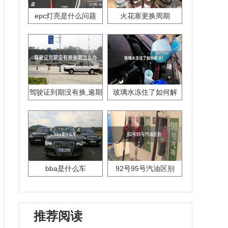
epc灯亮是什么问题
火花塞更换周期
驾驶证到期没有换,逾期
玻璃水冻住了如何解
怎么办??
决？
bba是什么车
92号95号汽油区别
推荐阅读