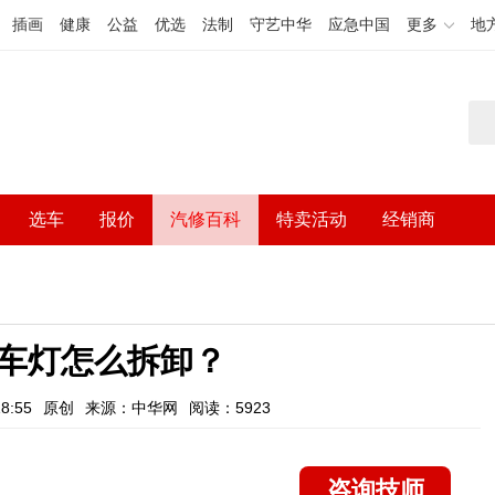
插画
健康
公益
优选
法制
守艺中华
应急中国
更多
地
选车
报价
汽修百科
特卖活动
经销商
车灯怎么拆卸？
8:55
原创
来源：中华网
阅读：5923
咨询技师