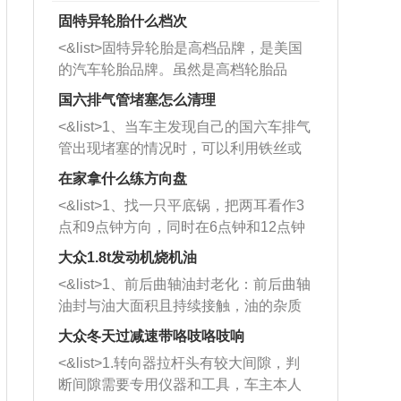
固特异轮胎什么档次
<&list>固特异轮胎是高档品牌，是美国
的汽车轮胎品牌。虽然是高档轮胎品
牌，但是中高低端的轮胎都有生产，这
国六排气管堵塞怎么清理
也是为了更好的开拓市场。
<&list>1、当车主发现自己的国六车排气
管出现堵塞的情况时，可以利用铁丝或
者是细棍，直接将杂物给取出来，如果
在家拿什么练方向盘
堵塞情况比较严重，也可以采取应急措
<&list>1、找一只平底锅，把两耳看作3
施。 <&list>2、直接利用木棍将所有的
点和9点钟方向，同时在6点钟和12点钟
杂物推到排气管里面的位置处，然后将
方向做一个标记。 <&list>2、双手握住
三元催化器拆解开，就可以将堵塞的东
大众1.8t发动机烧机油
平底锅两耳，然后往左打半圈、一圈、
西取出来。但如果是因为积碳过多引起
<&list>1、前后曲轴油封老化：前后曲轴
一圈半的练习，往右同样也要打相同的
的堵塞，就需要将三元催化器泡在草酸
油封与油大面积且持续接触，油的杂质
圈数。 <&list>3、最后强调要反复练
中进行清洗。 <&list>3、也可以利用清
和发动机内持续温度变化使其密封效果
习，这样就可以形成肌肉记忆，在真实
大众冬天过减速带咯吱咯吱响
洗剂对堵塞的情况得到解决，将清洗剂
逐渐减弱，导致渗油或漏油。<&list>2、
驾驶车辆时，不需要记忆也能打好方
放在燃油箱中，与燃油混合后，车辆启
<&list>1.转向器拉杆头有较大间隙，判
活塞间隙过大：积碳会使活塞环与缸体
向。
动时，就可以和汽油一起进入到燃烧
断间隙需要专用仪器和工具，车主本人
的间隙扩大，导致机油流入燃烧室中，