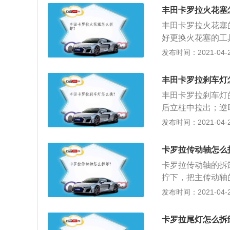
在驾驶车辆的时候
丰田卡罗拉火花塞
到休息，不至于出
丰田卡罗拉火花塞
好更换火花塞的工
汽油车的火花塞都
发布时间：2021-04-26
火花塞接下来，使
灰尘进入燃烧室。
丰田卡罗拉刹车灯
丰田卡罗拉刹车灯
后立柱中拉出；逆
安装在车辆尾部，
发布时间：2021-04-26
辆即使在能见度较
的目的。以下是汽
卡罗拉传动轴怎么
要起照明和信号作
卡罗拉传动轴的拆
可以在黑夜里安全
拧下，把主传动轴
明和信号作用；3
个螺栓拧下；3、
发布时间：2021-04-26
具。法规要求为琥
承与车架横梁的连
中辨别车辆牌照。
连接的螺母，把中
卡罗拉尾灯怎么拆