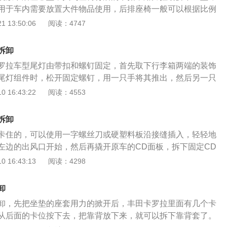
用于车内需要放置大件物品使用，后排座椅一般可以根据比例
整体放倒可以使后备箱的空间比例变大，可以放置很多大件物
 13:50:06
阅读：4747
，可以同时兼顾后排乘客和物品的空间调配，未放倒部分可以
分可以放置大件物品。比较常见的放倒比例为4:6，后排座椅中
拆卸
留一个座椅的处理方法，是4:6放倒。按比例放倒是常见的拆除
罗拉车型尾灯由带扣和螺钉固定，首先取下行李箱两端的装饰
以兼顾乘客又可以扩大后备箱的放置空间。
尾灯组件时，松开固定螺钉，用一只手将其推出，然后另一只
它以防止其掉落。丰田汽车旗下的卡罗拉车型尾灯包括转向信
 16:43:22
阅读：4553
置灯，后雾灯，倒车灯和停车灯。后雾灯和倒车灯左右分布，
，即单个雾灯和单个倒车灯，转向信号灯和刹车灯是对称的，
拆卸
罗拉尾灯时，请先使用卡扣将其扣紧，然后拧紧尾箱中的螺
卡住的，可以使用一字螺丝刀或硬塑料板沿接缝插入，轻轻地
盖，完成尾灯的更换。新的卡罗拉和旧的卡罗拉在尾灯的设计
左边的出风口开始，然后再撬开原车的CD面板，拆下固定CD
新的卡罗拉宽度灯和刹车灯也使用LED灯，LED组件具有简单
之后，中控面板就拆卸完成。卡罗拉中控台为了美观都有一条
 16:43:13
阅读：4298
耐冲击和振动，它不易损坏，可以很好地适应各种环境，车主
胡桃木饰条，但固定都是卡住的。在使用工具撬开时候，注意
份车型。
免划花中控面板。在取出DVD时不要太用力，因为后面有线束
卸
扣式的，如果要拆开线束，拆开之后要记得哪条线束是接哪个
卸，先把坐垫的座套用力的掀开后，丰田卡罗拉里面有几个卡
签，方便过后安装。全新一代卡罗拉采用欧版卡罗拉的造型，
从后面的卡位按下去，把靠背放下来，就可以拆下靠背套了。
格变得更有活力，摒弃了旧款车型的臃肿感，同时整车的视觉