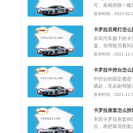
可。座椅拆除一般
放倒或整体放倒。
发布时间：2022-03-21
品。而按比例放倒
继续坐人，放倒部
卡罗拉后尾灯怎么
放倒两个座椅，保
丰田汽车旗下的卡
座椅的方法，既可
盖，当驾驶员看到
手将其推出，握住
发布时间：2021-11-10
号灯，刹车灯，位
左雾灯和右倒车灯
卡罗拉中控台怎么
每侧一个。安装卡
中控台的固定都是
钉，然后盖上装饰
撬起，先从副驾驶
上有很大的不同，
的四颗螺丝，拆卸
发布时间：2021-11-10
的结构，并且非常
或者一圈仿金属或
必须查看适当的年
采取保护措施，避
卡罗拉座套怎么拆
连接着，线束为卡
丰田卡罗拉座套拆
接头的，或者贴标
位，再把靠背的套
使得新车的整体风