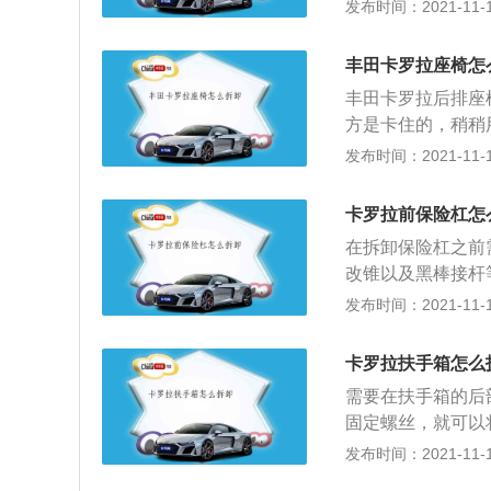
从外观来看，卡罗
发布时间：2021-11-10
效果相比旧款车型
大灯向两侧延展，
型变得有棱有角，
利感。全新投射式
丰田卡罗拉座椅怎
的科技气息。卡罗
丰田卡罗拉后排座
眼之处。内部门板
方是卡住的，稍稍
上部使用了手感不
的方法，就可以把
发布时间：2021-11-10
空间设计比较实用
放倒之后取出头枕
放置物品，非常方
丝，分别在两边和
设计还是颇为巧妙
卡罗拉前保险杠怎
全带螺丝了，螺丝
增了VSC车身稳
在拆卸保险杠之前
的。安装靠背时则
（HAC），能有
改锥以及黑棒接杆
的往里面推，然后
个螺栓圈闭拧出来
发布时间：2021-11-10
按，座椅垫就固定
保险杠左右两侧的
倒。行李箱可获得
险杠拆除。在拆卸
卡罗拉扶手箱怎么
行，一定不要异想
需要在扶手箱的后
的情况是安装不当
固定螺丝，就可以
象，这将会造成无
舒适作用，还能够
发布时间：2021-11-10
理厂让专业人士对
车配件，属于汽车