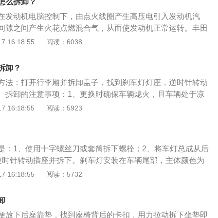
怎么拆卸？
丝，螺丝拆卸完之后用力将靠背往上拉起，因为靠背是由三个
在发动机电脑控制下，由点火线圈产生高压电引入发动机汽
背时则是从上往下，先安装好两边再对好中间，底座的安装则
间隙之间产生火花点燃混合气，从而使发动机正常运转。丰田
，然后用手摸一下是否与卡扣对齐，对齐了就可以直接用力往
方法有以下3个步骤：1、准备凉车及工具：需要在凉车中操
 16:18:55
阅读：6038
固定。2、卡罗拉后排座椅支持按比例放倒功能，也可以整体
，如扳手、套筒和转接头；2、拔掉插头，取下点火线圈：汽
得更大的容积，在搬运更长更大的物品时更加轻松。
在点火线圈下面，附近都伴随一个供电插头；3、拧下火花
拆卸？
，把火花塞拧松，注意动作要轻柔，避免灰尘进入燃烧室。
方法：打开行李厢并拆卸盖子，找到刹车灯灯座，逆时针转动
。拆卸的注意事项：1、更换时确保车辆熄火，且车辆处于凉
操作，以免烫伤皮肤。2、拿取灯泡时不要触及灯泡玻璃体，
 16:18:55
阅读：5923
因为灯泡玻璃体内有气体，用手触碰会影响灯泡使用效果和寿
可能会使玻璃表面的热胀不均，造成灯泡的破碎。3、刹车灯
率21W。购买灯泡时不用一味的追求原厂灯泡，只要符合国家
是：1、使用十字螺丝刀或套筒拆下螺栓；2、将车灯总成从后
厂灯泡都可以选择。
逆时针转动插座并拆下。刹车灯安装在车辆尾部，主体颜色为
源的穿透性，以便后面行驶的车辆在能见度较低的情况下发现
 16:18:55
阅读：5732
止追尾事故发生的目的。车的刹车灯开关的原理是踩下脚制动
灯开关接触点使刹车灯回路接通刹车灯亮起，当松开制动踏板
卸
点被断开，刹车灯灭灯。
便放下后座靠垫，找到座椅背后的卡扣，用力拉动拆下坐垫即