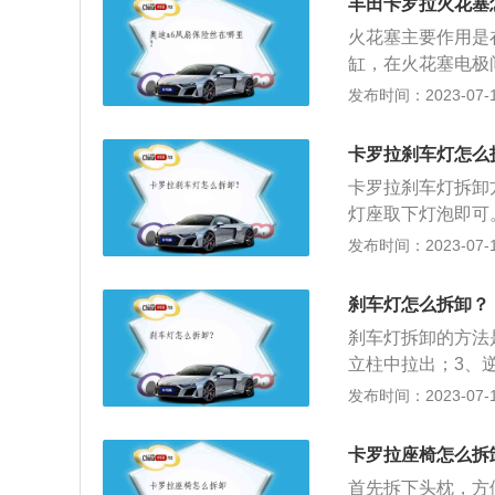
丰田卡罗拉火花塞
要拆卸到安全带螺
火花塞主要作用是
挂钩固定。安装靠
缸，在火花塞电极
是用力的往里面推
卡罗拉火花塞拆卸
发布时间：2023-07-17
下按，座椅垫即可
作，准备适用工具
放倒。行李箱可获
油车火花塞都是埋
卡罗拉刹车灯怎么
塞：使用适当套筒
卡罗拉刹车灯拆卸
灯座取下灯泡即可
车状态再进行更换
发布时间：2023-07-17
应拿住灯泡底座，
命，而手指的污渍
刹车灯怎么拆卸？
是楔形座灯泡，功
刹车灯拆卸的方法
相关年检规定的正
立柱中拉出；3、
红色的灯，增强光
发布时间：2023-07-17
前方车辆，起到防
踏板，向下压刹车
卡罗拉座椅怎么拆
时刹车灯的开关触
首先拆下头枕，方