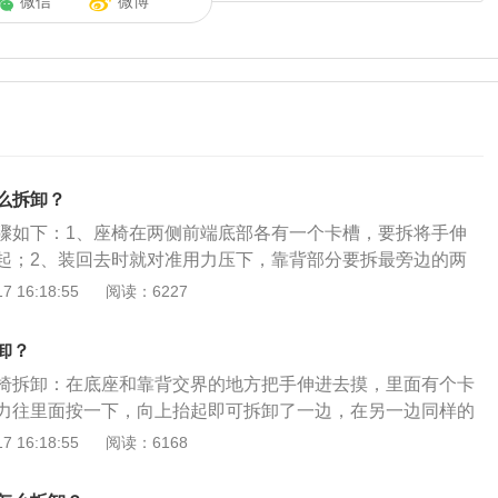
微信
微博
么拆卸？
骤如下：1、座椅在两侧前端底部各有一个卡槽，要拆将手伸
起；2、装回去时就对准用力压下，靠背部分要拆最旁边的两
椅座拆下后可看到小靠背的下方有一个六角螺丝，拆下螺丝把
 16:18:55
阅读：6227
拆下。卡罗拉后排座椅抬起方法如下：1、后排座椅两侧头忱
后向前推；2、可折叠椅背，打开后尾箱座椅下方（如看不
卸？
下面）有黑色背带向后拉，向上抬起座椅；3、将钩子挂在前
椅拆卸：在底座和靠背交界的地方把手伸进去摸，里面有个卡
带可调松紧。
力往里面按一下，向上抬起即可拆卸了一边，在另一边同样的
椅垫拆卸下来。更多详细资料如下：1、一般加装座套不需要
 16:18:55
阅读：6168
放倒之后取出头枕安装即可。如需拆卸靠背，靠背最底下有三
别在两边和中间处附近，需要用工具将锁死拆卸下来，注意不