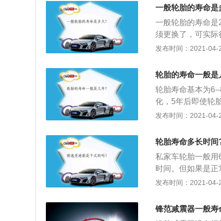
湿滑路面，胎面花
一般轮胎的寿命是
驶会爆胎；3、胎
一般轮胎的寿命是2
直径超过4mm的
须更换了，可实际
地力及排水能力都
发布时间：2021-04-26
纹至少要保留3毫
份测试报告显示，
轮胎的寿命一般是
差一点的轮胎也可
轮胎寿命基本为6-
里是绝对没有问题
化，5年后即使轮
车胎使用寿命的原
老化，而许多小裂
发布时间：2021-04-26
年头胎质老化龟裂
路面5万公里，碎
轮齿槽中的凸起标
雪湿滑路面，胎面
轮胎寿命多长时间
行驶会爆胎；3、
私家车轮胎一般用
扎直径超过4mm
时间。但如果是正
换。按时间更换就
发布时间：2021-04-26
个时间期限大概在
面会逐渐磨损，当
锋范减震器一般寿
侧与胎面边缘一圈