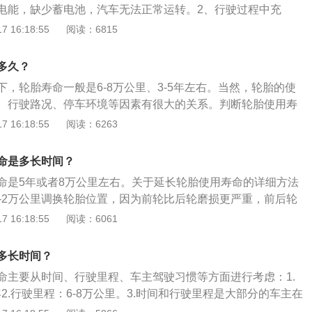
电能，缺少蓄电池，汽车无法正常运转。2、行驶过程中充
池为12V，一般空载电压在13V左右，负载电压不低于11V，
 16:18:55
阅读：6815
会造成启动困难。蓄电池可以在汽车行驶过程中通过发电机进
长时间停放很容易导致蓄电池电量流失，造成汽车无法启动。
多久？
停放期间，最好每隔一周就启动一次车辆，启动时间在5分钟
，轮胎寿命一般是6-8万公里、3-5年左右。当然，轮胎的使
电。3、充电注意事项：一般蓄电池充4-5小时就可以将电量充
、行驶路况、停车环境等因素有很大的关系。判断轮胎使用寿
。
、看轮胎的磨损程度或看轮胎是否老化：几乎每个轮胎上都会
 16:18:55
阅读：6263
在轮胎侧面可以找到一个小三角形状的箭头标志，顺着标志就
纹边凹槽中的磨损标记。2、一般轿车轮胎的磨损标记高度为1.
命是多长时间？
是法定的轮胎最小沟槽深度)，载重轮胎上的磨损标记高度为2.
命是5年或者8万公里左右。关于延长轮胎使用寿命的详细方法
磨损标记和胎面一样齐的话，就说明轮胎已经磨损得差不多，
1-2万公里调换轮胎位置，因为前轮比后轮磨损更严重，前后轮
3、由于轮胎是橡胶制品，它的特性是会随着时间的推移而发
均匀的磨损。2、注意检查胎压，令其保持在2.2-2.5左右。
 16:18:55
阅读：6061
开裂，并且散热性大大下降，行驶舒适性变差，加速变慢，刹
致轮胎的气压变低，建议冬天及时给轮胎充气。3、尽量将车
会因为抓地力不够而失控，尤其是在高速行驶的工况下很危
减少太阳紫外线对轮胎橡胶的损害。
老化程度已经伤及胎体，无论行驶里程多少，磨损了多少都需
多长时间？
命主要从时间、行驶里程、车主驾驶习惯等方面进行考虑：1.
年2.行驶里程：6-8万公里。3.时间和行驶里程是大部分的车主在
轮胎使用寿命，然而根据不同车主的驾驶习惯、行驶路况、停