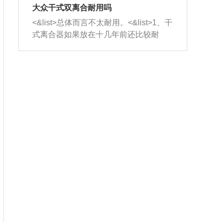
室，最后形成废气排出，就可以让三元
无法制作，需要将车辆送到修理厂或4s
造成烧机油。<&list>3、机油粘度。使用
大众干式双离合耐用吗
催化器得到清洗，排气管堵塞的情况就
店；<&list>2.车辆半轴套管防尘罩破
机油粘度过小的话，同样会有烧机油现
<&list>总体而言不太耐用。<&list>1、干
能够得到解决。
裂，破裂后会出现漏油现象，使半轴磨
象，机油粘度过小具有很好的流动性，
式离合器如果放在十几年前还比较耐
损严重，磨损的半轴容易损坏，产生异
容易窜入到气缸内，参与燃烧。<&list>
用，但是由于现在的汽车发动机动力输
响；<&list>3.稳定器的转向胶套和球头
4、机油量。机油量过多，机油压力过
出越来越高，使得干式离合器散热不足
老化，一般是使用时间过长造成的。解
大，会将部分机油压入气缸内，也会出
的缺陷也逐渐暴露出来。<&list>2、由于
决方法是更换新的质量好的转向橡胶套
现烧机油。<&list>5、机油滤清器堵塞：
干式双离合的工作环境暴露在空气中，
和球头。
会导致进气不畅，使进气压力下降，形
而离合器的散热也是通离合器罩上面的
成负压，使机油在负压的情况下吸入燃
几个小孔来进行散热。但是在行驶过程
烧室引起烧机油。<&list>6、正时齿轮或
中变速箱需要换挡，就不得不使得离合
链条磨损：正时齿轮或链条的磨损会引
器频繁工作。<&list>3、长时间的低速行
起气阀和曲轴的正时不同步。由于轮齿
驶以及过于频繁的启停，导致离合器的
或链条磨损产生的过量侧隙，使得发动
温度不断升高，而低速行驶时空气流动
机的调节无法实现：前一圈的正时和下
效率不高，无法将离合器中的热量有效
一圈可能就不一样。当气阀和活塞的运
的带走，导致离合器内部的温度不断升
动不同步时，会造成过大的机油消耗。
高，加速离合器的磨损。
解决方法：更换正时齿轮或链条。<&list
>7、内垫圈、进风口破裂：新的发动机
设计中，经常采用各种由金属和其他材