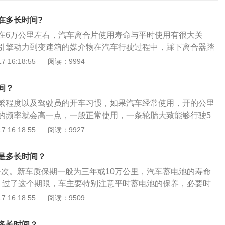
在多长时间?
在6万公里左右，汽车离合片使用寿命与平时使用有很大关
引擎动力到变速箱的媒介物在汽车行驶过程中，踩下离合器踏
发动机飞轮分离，在由高档位切换至低档位时，当离合器片与
 16:18:55
阅读：9994
随着发动机转速的降低，汽车被迫降到和发动机转速相匹配的
的惯性动能被自动消耗。离合器的作用：离合器片正常使用
间？
正常平稳起步。换挡时车辆能平稳运行。能使车辆紧急制动
繁程度以及驾驶员的开车习惯，如果汽车经常使用，开的公里
和变速箱不受影响。手动变速器车辆的离合器片起着非常重要
的频率就会高一点，一般正常使用，一条轮胎大致能够行驶5
离合器片手动挡车辆就无法正常工作。离合器片使用需要注意
基本在3-5年之间。轮胎可以使用的公里数也与驾驶者的习惯有
 16:18:55
阅读：9927
车辆正常使用时，不要随意踩离合。车辆起步时，正确使用离
车比较平稳，可以使用更长久一些，如果总是急刹车急加油
。先将离合器片踩到底，保持离合器片处于半联动状态，最后
快一点。轮胎除了正常磨损需要更换之外，还有一些情况不能
车辆换档时，需要正确的操作。
是多长时间？
置时间过长，轮胎是橡胶制品，时间长了会变硬开裂，老化的
换一次。新车质保期一般为三年或10万公里，汽车蓄电池的寿命
地力，影响制动距离。延长轮胎的使用寿命均衡轮胎的磨损程
，过了这个期限，车主要特别注意平时蓄电池的保养，必要时
一年之间进行一次轮胎的交叉换位，把驱动轮和非驱动轮进行
免发生危险。具体注意事项如下：注意更换时间：如果这期
 16:18:55
阅读：9509
持四个轮胎使用受力比较均衡，不会出现驱动轮磨损过于厉
次数多、负荷大、使用时间多，寿命可能会更短一些。新车的
较新的状况，因为车辆四个轮胎是状况差不多，然后更换时一
4年，但是更换过一次以后，一般在2年左右就一定要再次更换。
行驶时的稳定性。
多长时间？