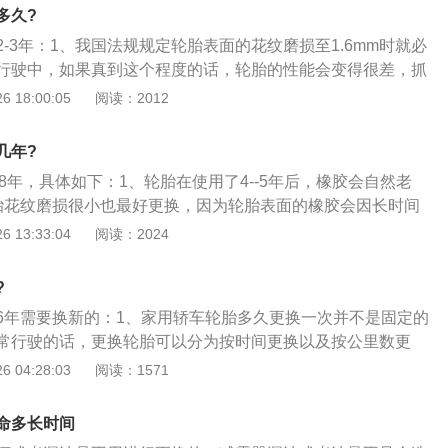
纹挤压排水功能下降或丧失，摩擦系数小于15，在砂路面上行
多久?
面系紧4倍以上的轮胎，胎侧被扎或者被啃坏的轮胎、胎面被扎
-3年：1、我国法规规定轮胎表面的花纹磨损至1.6mm时就必
轮胎、胎肩被扎的轮胎，出现这些情况的轮胎建议及时更换。
行驶中，如果真到这个程度的话，轮胎的性能会变得很差，抓
会变差，而安全性也会随之降低，所以国外轮胎专家曾说，胎
 18:00:05
阅读：2012
米以上才算安全；2、若按行驶里程来算的话，美国去年曾有一
较常见的四季轮胎行驶里程一般都在11.3万公里以上，如果稍
几年?
以跑个10万公里左右，如果为确保安全性，那其实跑个8万公
-8年，具体如下：1、轮胎在使用了4--5年后，橡胶会自然老
的；3、不同品牌的车胎，其使用寿命是有差别的。一般掌握
胎花纹磨损很小也最好更换，因为轮胎表面的橡胶会因长时间
则是：正常使用年限在5年左右，这是轮胎品质决定的，到了
纹都是造成轮胎漏气的原因；2、综合路况4至5万公里，沥青
 13:33:04
阅读：2024
、承载力下降，易爆胎；在正常使用年限内，车胎只要磨损到
石路面3万公里，超过3万公里时，胎面摩擦系数小于50，如雨
记就须更换了，不然同上也危及行驶安全。
花纹挤压排水功能下降或丧失，摩擦系数小于15，在砂路面上
?
胎面系紧4倍以上的轮胎，胎侧被扎或者被啃坏的轮胎、胎面被
6年需要换新的：1、家用轿车轮胎多久更换一次并不是固定的
的轮胎、胎肩被扎的轮胎，出现这些情况的轮胎建议及时更换。
常行驶的话，更换轮胎可以分为按时间更换以及按公里数更
是因为轮胎用橡胶制造，橡胶制品在一段时间后就会老化，这
 04:28:03
阅读：1571
6年左右；2、按里程更换则是因为我们的行驶过程中，汽车胎
磨损到一定程度之后轮胎就需要更换了；3、具体在于轮胎胎
命多长时间
，有很多个小三角的图案，顺着任何一个三角图案横移到胎面