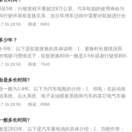
：如果发现供电不良的情况时，如果在没发动汽车前不要使用
3至5年，行驶里程不要超过6万公里。汽车轮胎的使用寿命与
动打气机、音响、警示灯、电动窗等；也不要在发动车子后，
和行驶环境有直接关系，在日常用车过程中需要对轮胎进行合
启动。
胎不能使用需要及时更换。轮胎的胎压决定轮胎的使用寿命，
 16:18:55
阅读：9402
需要对汽车轮胎进行合理的检查，控制胎压在安全的范围内，
影响行车安全，建议每个月对胎压进行检查一次。汽车轮胎是
多少年？
一，直接与路面接触，和汽车悬架共同来缓和汽车行驶时所受
3~5年。以下是轮胎更换的具体说明：1、更换时长视情况而
车有良好的乘坐舒适性和行驶平顺性。
的驾驶习惯情况下，轮胎更换时间一般是3-5年或者行驶里程6-
比较恶劣的路况，例如经常行驶于砂石路面或经常堵车、急刹
 16:18:55
阅读：7543
，轮胎的更换时长将会缩短。2、轮胎老化时间：轮胎的主要
发生自然老化现象，主要表现为轮胎会变硬，胎侧布满小裂
命是多长时间?
的时间为4-5年。轮胎使用5年需要及时更换，防止出现爆胎的
命一般为1-8年。以下为汽车电瓶的介绍：1、供电：在起动发
胎的磨损情况：如果轮胎磨损比较严重，胎面花纹已经和磨损
动系统、点火系统、电子染油喷射系统和汽车的其它电气车被
线上时，则需要更换轮胎。否则行驶在湿滑路面时刹车会比较
子设备：蓄电池起到了整车电系的电压稳定器的作用，能够缓
 16:18:55
阅读：6988
控，而如果在太粗糙的路面行驶容易爆胎。
压，保护汽车上的电子设备。3、保护电压稳定：汽车电瓶可
电机发出的交流电的浪涌电压的作用，从而，在汽车高速运转
一般多长时间?
更好地保护汽车的用电器。
般是2到3年。以下是汽车蓄电池的具体介绍：1、功能作用：