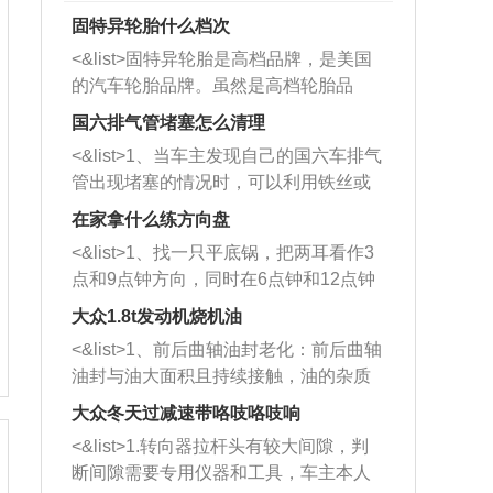
固特异轮胎什么档次
<&list>固特异轮胎是高档品牌，是美国
的汽车轮胎品牌。虽然是高档轮胎品
牌，但是中高低端的轮胎都有生产，这
国六排气管堵塞怎么清理
也是为了更好的开拓市场。
<&list>1、当车主发现自己的国六车排气
管出现堵塞的情况时，可以利用铁丝或
者是细棍，直接将杂物给取出来，如果
在家拿什么练方向盘
堵塞情况比较严重，也可以采取应急措
<&list>1、找一只平底锅，把两耳看作3
施。 <&list>2、直接利用木棍将所有的
点和9点钟方向，同时在6点钟和12点钟
杂物推到排气管里面的位置处，然后将
方向做一个标记。 <&list>2、双手握住
三元催化器拆解开，就可以将堵塞的东
大众1.8t发动机烧机油
平底锅两耳，然后往左打半圈、一圈、
西取出来。但如果是因为积碳过多引起
<&list>1、前后曲轴油封老化：前后曲轴
一圈半的练习，往右同样也要打相同的
的堵塞，就需要将三元催化器泡在草酸
油封与油大面积且持续接触，油的杂质
圈数。 <&list>3、最后强调要反复练
中进行清洗。 <&list>3、也可以利用清
和发动机内持续温度变化使其密封效果
习，这样就可以形成肌肉记忆，在真实
大众冬天过减速带咯吱咯吱响
洗剂对堵塞的情况得到解决，将清洗剂
逐渐减弱，导致渗油或漏油。<&list>2、
驾驶车辆时，不需要记忆也能打好方
放在燃油箱中，与燃油混合后，车辆启
<&list>1.转向器拉杆头有较大间隙，判
活塞间隙过大：积碳会使活塞环与缸体
向。
动时，就可以和汽油一起进入到燃烧
断间隙需要专用仪器和工具，车主本人
的间隙扩大，导致机油流入燃烧室中，