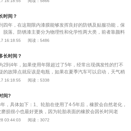
 16:18:55
阅读：5866
车轮胎使用寿命可能会有出入。以下是关于延长轮胎寿命的方
地打方向盘，避开坑坑洼洼的道路，保持适当的轮胎压力，做
长时间？
位。（2）保存良好的行驶习惯，保护轮胎磨损情况，延长寿
到四年，在这期限内漆膜能够发挥良好的防锈及贴服功能，保
、脱落。防锈漆主要分为物理性和化学性两大类，前者靠颜料
，形成致密的漆膜以阻止腐蚀性物质的侵入，后者靠防锈颜料
 16:18:55
阅读：5486
锈。防锈漆一般的是铁红色的，不过比较好的应该是红丹防锈
的，其防锈效果比普通的要好。防锈漆是一种可保护金属表面
多长时间？
的化学或电化学腐蚀的涂料，如红丹、锌黄防锈漆等。
为2到4年，如果使用年限超过了5年，经常出现偶发性的打不
疑的故障点就应该是电瓶，如果在夏季汽车可以启动，天气稍
样的电瓶也应该更换。电瓶的使用寿命与车辆的配置以及电器
 16:18:55
阅读：5338
如配置有导航、多屏信息显示、遥控防盗，功能使用的多，因
在继续耗电，导致电瓶长时间放电，对电瓶是有损害的，电瓶
时间?
平时注意不要亏电会延长电瓶的寿命。
8年，具体如下：1、轮胎在使用了4-5年后，橡胶会自然老化，
纹磨损很小也最好更换，因为轮胎表面的橡胶会因长时间老
都是造成轮胎漏气的原因；2、综合路况4至5万公里，沥青路
 03:44:03
阅读：3072
路面3万公里，超过3万公里时，胎面摩擦系数小于50，如雨雪