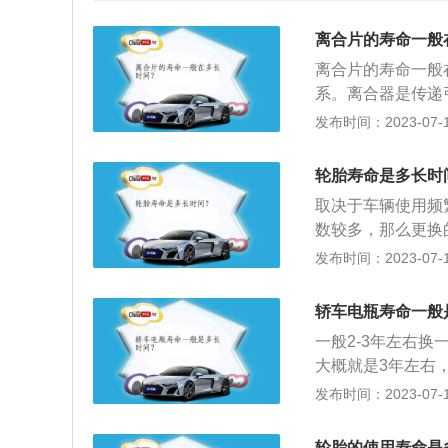
离合片的寿命一般
离合片的寿命一般
系。离合器是传递
板，离合器片便与
发布时间：2023-07-17
发动机飞轮连接，
行驶速度，其自身
轮胎寿命是多长时
时，可以保证车辆
取决于车辆使用频
时，车辆的发动机
数较多，那么更换
的作用。如果离开
万公里左右，寿命
发布时间：2023-07-17
什么。注意事项：
很大关系，平时开
合器是很有必要的
门，那么磨损就更
松开离合器片。当
轿车电瓶寿命一般
继续使用，一是放
一般2-3年左右
轮胎同样没有了抓
大概就是3年左右
度，可以每半年到
还是及时更换，以
发布时间：2023-07-17
调换，这样可以维
间，蓄电池的供电
害，非驱动轮还比
电池很多用到3-
起更换，才能保证
轮胎的使用寿命是