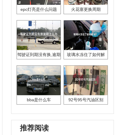
epc灯亮是什么问题
火花塞更换周期
驾驶证到期没有换,逾期
玻璃水冻住了如何解
怎么办??
决？
bba是什么车
92号95号汽油区别
推荐阅读