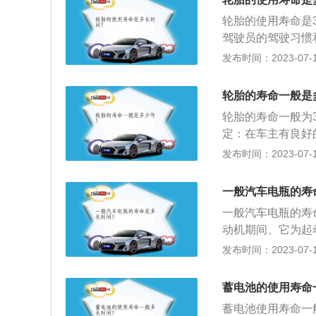
电瓶需要定期保养
轮胎的使用寿命是
车上电源，例如电
驾驶员的驾驶习惯
又马上熄火，再次
理的判断，如果轮
发布时间：2023-07-17
在日常驾驶过程中
胎压过高过低都会
轮胎的寿命一般是
汽车的重要部件之
轮胎的寿命一般为
到的冲击，保证汽
定：在车主有良好
8万公里。如果在
发布时间：2023-07-17
急转等使用状况下
原材料是橡胶，会
一般汽车电瓶的寿
纹，一般自然老化
一般汽车电瓶的寿
风险。3、观察轮
动机期间、它为起
标记处于同一水平
供电。2、保护电
发布时间：2023-07-17
困难，车辆极易失
和点系中的冲击电
以起到一个稳定发
蓄电池的使用寿命
时，使电压稳定。
蓄电池使用寿命一