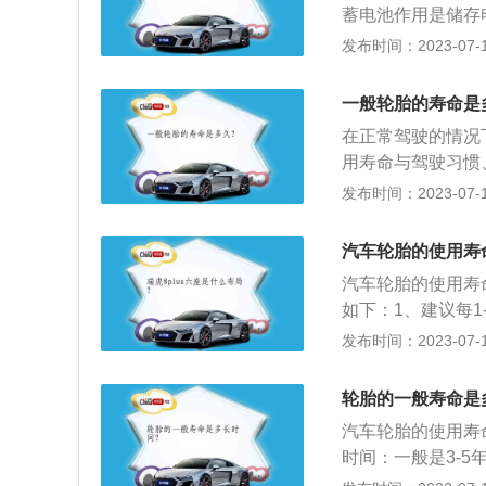
蓄电池作用是储存
电：通常家用车蓄电
发布时间：2023-07-17
如果低于此电压就
行充电，如果汽车
一般轮胎的寿命是
所以，在汽车长期
在正常驾驶的情况下
以上，为蓄电池充
用寿命与驾驶习惯
满，避免过度充电
命的方法如下：1
发布时间：2023-07-17
有磨损标记。一般
能找到汽车轮胎花
汽车轮胎的使用寿
6毫米(这个高度也
汽车轮胎的使用寿
4毫米。如果发现
如下：1、建议每
应及时将其更换。
胎调换则是让轮胎更
发布时间：2023-07-17
生老化，变得容易
冬天温度下降会导
车的时候很有可能
辆停放在阴凉处，
险。4、如果轮胎
轮胎的一般寿命是
要进行更换。
汽车轮胎的使用寿
时间：一般是3-5
正常行驶情况下的