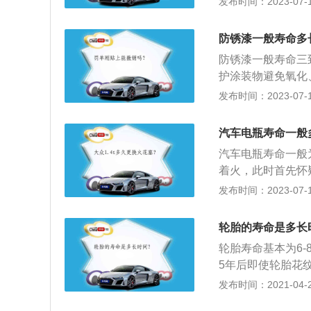
发布时间：2023-07-17
车环境的不同，汽
法：（1）避免原
防锈漆一般寿命多
一个专业的四轮定
防锈漆一般寿命三
命。
护涂装物避免氧化
和漆料的适当配合
发布时间：2023-07-17
的化学抑锈作用防
漆其颜色是深黄色
汽车电瓶寿命一般
免受大气、海水等
汽车电瓶寿命一般
着火，此时首先怀
冷就难以启动，这
发布时间：2023-07-17
装备等有关系，比
为在车辆熄火时也
轮胎的寿命是多长
的保修期是1年，
轮胎寿命基本为6-
5年后即使轮胎花
化，而许多小裂纹
发布时间：2021-04-28
面5万公里，碎石