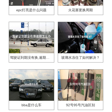
epc灯亮是什么问题
火花塞更换周期
驾驶证到期没有换,逾期怎么办??
玻璃水冻住了如何解决？
bba是什么车
92号95号汽油区别