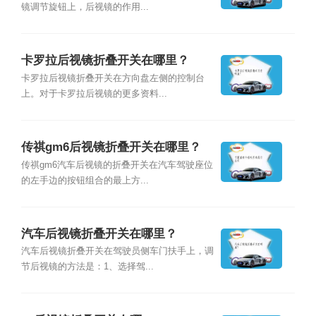
镜调节旋钮上，后视镜的作用...
卡罗拉后视镜折叠开关在哪里？
卡罗拉后视镜折叠开关在方向盘左侧的控制台
上。对于卡罗拉后视镜的更多资料...
传祺gm6后视镜折叠开关在哪里？
传祺gm6汽车后视镜的折叠开关在汽车驾驶座位
的左手边的按钮组合的最上方...
汽车后视镜折叠开关在哪里？
汽车后视镜折叠开关在驾驶员侧车门扶手上，调
节后视镜的方法是：1、选择驾...