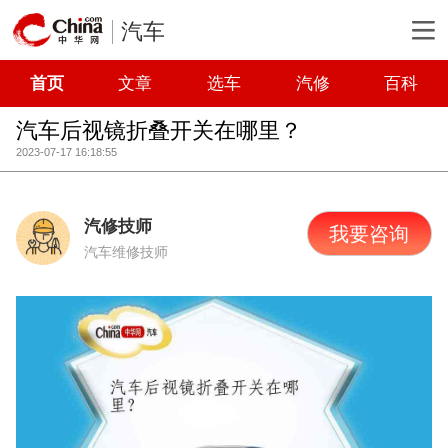
汽车
首页
文章
选车
汽修
百科
汽车后视镜折叠开关在哪里？
2023-07-17 16:18:55
汽修技师
我要咨询
汽车维修技师