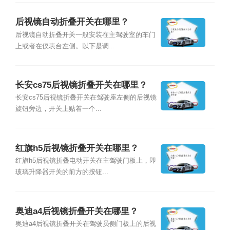
后视镜自动折叠开关在哪里？
后视镜自动折叠开关一般安装在主驾驶室的车门
上或者在仪表台左侧。以下是调...
长安cs75后视镜折叠开关在哪里？
长安cs75后视镜折叠开关在驾驶座左侧的后视镜
旋钮旁边，开关上贴着一个...
红旗h5后视镜折叠开关在哪里？
红旗h5后视镜折叠电动开关在主驾驶门板上，即
玻璃升降器开关的前方的按钮...
奥迪a4后视镜折叠开关在哪里？
奥迪a4后视镜折叠开关在驾驶员侧门板上的后视