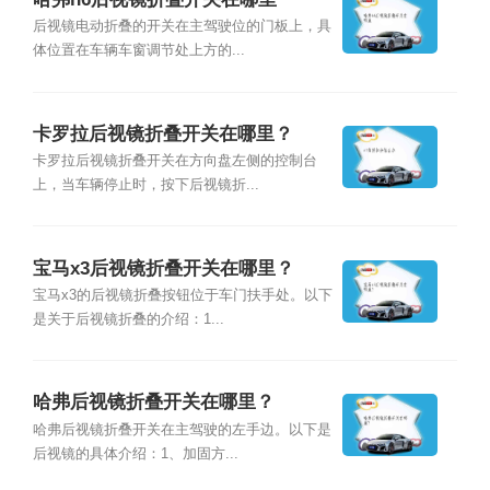
后视镜电动折叠的开关在主驾驶位的门板上，具
体位置在车辆车窗调节处上方的...
卡罗拉后视镜折叠开关在哪里？
卡罗拉后视镜折叠开关在方向盘左侧的控制台
上，当车辆停止时，按下后视镜折...
宝马x3后视镜折叠开关在哪里？
宝马x3的后视镜折叠按钮位于车门扶手处。以下
是关于后视镜折叠的介绍：1...
哈弗后视镜折叠开关在哪里？
哈弗后视镜折叠开关在主驾驶的左手边。以下是
后视镜的具体介绍：1、加固方...