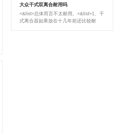
室，最后形成废气排出，就可以让三元
无法制作，需要将车辆送到修理厂或4s
造成烧机油。<&list>3、机油粘度。使用
大众干式双离合耐用吗
催化器得到清洗，排气管堵塞的情况就
店；<&list>2.车辆半轴套管防尘罩破
机油粘度过小的话，同样会有烧机油现
<&list>总体而言不太耐用。<&list>1、干
能够得到解决。
裂，破裂后会出现漏油现象，使半轴磨
象，机油粘度过小具有很好的流动性，
式离合器如果放在十几年前还比较耐
损严重，磨损的半轴容易损坏，产生异
容易窜入到气缸内，参与燃烧。<&list>
用，但是由于现在的汽车发动机动力输
响；<&list>3.稳定器的转向胶套和球头
4、机油量。机油量过多，机油压力过
出越来越高，使得干式离合器散热不足
老化，一般是使用时间过长造成的。解
大，会将部分机油压入气缸内，也会出
的缺陷也逐渐暴露出来。<&list>2、由于
决方法是更换新的质量好的转向橡胶套
现烧机油。<&list>5、机油滤清器堵塞：
干式双离合的工作环境暴露在空气中，
和球头。
会导致进气不畅，使进气压力下降，形
而离合器的散热也是通离合器罩上面的
成负压，使机油在负压的情况下吸入燃
几个小孔来进行散热。但是在行驶过程
烧室引起烧机油。<&list>6、正时齿轮或
中变速箱需要换挡，就不得不使得离合
链条磨损：正时齿轮或链条的磨损会引
器频繁工作。<&list>3、长时间的低速行
起气阀和曲轴的正时不同步。由于轮齿
驶以及过于频繁的启停，导致离合器的
或链条磨损产生的过量侧隙，使得发动
温度不断升高，而低速行驶时空气流动
机的调节无法实现：前一圈的正时和下
效率不高，无法将离合器中的热量有效
一圈可能就不一样。当气阀和活塞的运
的带走，导致离合器内部的温度不断升
动不同步时，会造成过大的机油消耗。
高，加速离合器的磨损。
解决方法：更换正时齿轮或链条。<&list
>7、内垫圈、进风口破裂：新的发动机
设计中，经常采用各种由金属和其他材