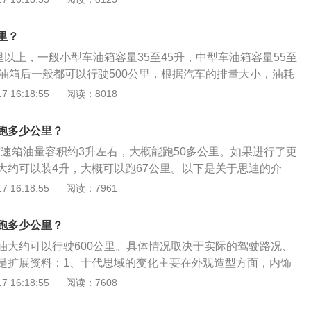
额定值，但是根据实际情况而定实际的容量一般都大于标称容
汽车油箱比实际的小。影响油耗的因素：驾驶人员的驾驶习
里？
况、车上的放置物品重量和是否开空调，以及车辆是否处于磨
里以上，一般小型车油箱容量35至45升，中型车油箱容量55至
都会影响车辆的油耗。
一油箱后一般都可以行驶500公里，根据汽车的排量大小，油耗
耗小的油箱就小。一般普通轿车油箱容积为50升左右，如果油
 16:18:55
阅读：8018
100千米8升算的话，能跑六百多公里，要跑一千公里油耗得低
道车多路不好，行驶速度不快，比较费油；如高速可以长时间保
跑多少公里？
可以充分发挥出车子的性能。
变速箱油量容积约3升左右，大概能跑50多公里。如果进行了更
大约可以装4升，大概可以跑67公里。以下是关于思迪的介
迪是唯一一款在同级车型中使用了在高级车上广泛装备的5速自
 16:18:55
阅读：7961
）的车型。思迪5AT是广本专门为思迪开发设计，采用本田独创
结构，四、五速共用齿轮，极大地减小了变速器体积，为实现
跑多少公里？
贡献。更宽的5挡速比范围及1-4挡低速比。5AT实现了较4A
油大约可以行驶600公里。具体情况取决于实际的驾驶路况、
的变速比，在相同高速状下，发动机转速更低，行驶更安静，
是扩展资料：1、十代思域的变化主要在外观造型方面，内饰
而在相同低速状态下，5AT的低速比相对4AT行驶动力更为充
明显变化的是后排的乘坐空间。第十代思域的仪表盘样式比较
 16:18:55
阅读：7608
进一步提高。2、动力：CITY思迪采用了与飞度相同的1.3Li-
的信息内容也更加丰富，以及中置的发动机转速表，营造出了
LVTEC发动机，最大功率分别为60kW和79kW，最大输出扭矩为