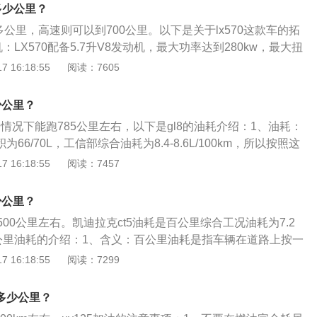
，思域把一部分功能按键和风量温度显示灯信息都放到了触控
N·m，两款发动机都拥有出色的燃油经济性，而1.5L的VTEC发动
跑多少公里？
分别搭载1.0T和1.5T两款发动机。其中1.5T发动机的最大功
动力输出。与两款发动相匹配的5挡手动变速器没有变化，但C
多公里，高速则可以到700公里。以下是关于lx570这款车的拓
大扭矩为220N·m，搭配CTV无级变速箱，官方百公里加速成绩
速器为5挡液力变速器即5AT，而非飞度所采用的CVT机械无级
：LX570配备5.7升V8发动机，最大功率达到280kw，最大扭
耗为5.7L。
，这款发动机具有全球首款电动机驱动的智能正时可变气门控制系
 16:18:55
阅读：7605
轮系统。2、自动变速器：LX570配备6速顺序式自动变速
X570前悬架使用独立双叉式悬架，后悬架使用四连杆机构式悬
少公里？
系统，配备托森式中央差速器。
的情况下能跑785公里左右，以下是gl8的油耗介绍：1、油耗：
为66/70L，工信部综合油耗为8.4-8.6L/100km，所以按照这
GL8一箱油在匀速的情况下大概能跑785公里。2、其他因
 16:18:55
阅读：7457
，发动机排量以及行进的路况等诸多因素均可决定汽车行驶距
小衡量一款车所能承装油量的能力，油箱的大小与该车的油耗
少公里？
外，每个车型的油箱容积不同，同类车型不同品牌的油箱容积
00公里左右。凯迪拉克ct5油耗是百公里综合工况油耗为7.2
公里油耗的介绍：1、含义：百公里油耗是指车辆在道路上按一
里的油耗。是车辆的一个理论指标。百公里油耗是厂家在客观
 16:18:55
阅读：7299
车辆底盘的测功机测得的值转换为速度参数，再指定速度行
理论实验百公里油耗数据。2、真实油耗：由于多数车辆在90
跑多少公里？
济车速，因此大多数对外公布的理论油耗通常为90公里/小时的