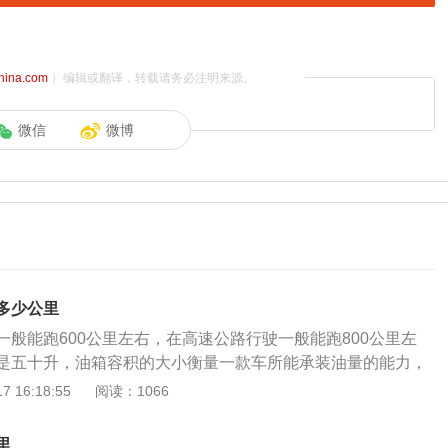
china.com
）编辑或翻译，转载请务必注明来源。
微信
微博
多少公里
一般能跑600公里左右，在高速公路行驶一般能跑800公里左
是五十升，油箱容积的大小衡量一款车所能承装油量的能力，
驶里程。相关延展：一般自动挡车型都会要求4万公里左右换
 16:18:55
阅读：1066
挡车主最好3万公里左右就应该换一次。尤其用车环境比较脏
波箱油就应该换得更勤一些。因为如果波箱油变脏，就会增加
里