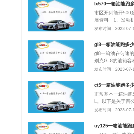
很好的运动感氛围
116N·m和143
lx570一箱油能
上。2、第十代思域
机还能提供出色的
市区开则能开500
率为130kW，最
ITY思迪的自动变
展资料：1、发动机
为8.6S。百公里油
变速器。
矩达到542nm
发布时间：2023-07-17
统和电子控制进气凸
器。3、悬架：L
gl8一箱油能跑多
架，搭载全时四驱
gl8一箱油在匀速
别克GL8的油箱容积
两组参数换算，别克
发布时间：2023-07-17
素：汽车油箱容量
离。油箱容积的大
ct5一箱油能跑多
有直接的关系。另
正常基本一箱油跑5
也不相同。
L。以下是关于百
定速度行驶一百公
发布时间：2023-07-17
环境中，用安装在
驶，计算出车型的
uy125一箱油能
公里/小时接近经