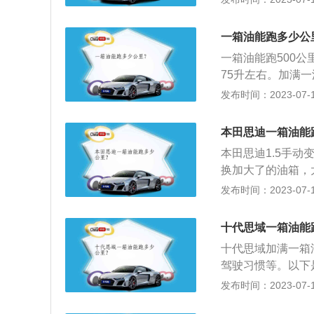
量在百分之95的
量，所以不用担心
一箱油能跑多少公
惯、所处的路面状
一箱油能跑500公
合期等这些因素，
75升左右。加满
大的油箱就大，油
发布时间：2023-07-17
耗按比较省油的每
至4至5升。如国
本田思迪一箱油能
持在一定的车速，
本田思迪1.5手动
换加大了的油箱，
绍：1、简介：思
发布时间：2023-07-17
动变速器（5AT
的变速器内部排列
十代思域一箱油能
整车的轻量化做出了
十代思域加满一箱
T范围更宽更合理
驾驶习惯等。以下
燃油经济性更优。
的变化相对较少，
发布时间：2023-07-17
沛，使行驶性能得到
富有科技感，显示
DSI发动机和1.5