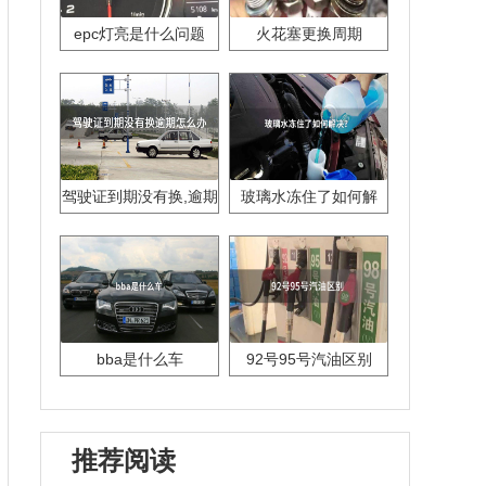
epc灯亮是什么问题
火花塞更换周期
驾驶证到期没有换,逾期
玻璃水冻住了如何解
怎么办??
决？
bba是什么车
92号95号汽油区别
推荐阅读