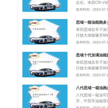
黑色为主色调，银
左右。本田CR-V
十足。中控台也配
动变速箱，最大功率转速
发布时间：2023-07-17
全新思域将拥有诸
5，百公里油耗10
统、低速跟随模式
济车速，因此大多
思域一箱油能跑多
系标配主/副驾驶
气量是通过排气分
控制、EBD电子
本田思域在车子加
多：挡位数多，可
配车型具有定速巡
行驶大体能够开8
数多也增加了发动
四门车窗一键升降
都是500公里以上
发布时间：2023-07-17
经济性。
测等配置将只出现
满一油箱后一般都
发动机最大功率13
大油耗小的油箱就
思域十代加满油能
动与CVT变速箱
那就是油箱的加满油
本田思域在车子加
更加优秀。（数据
行驶大体能够开8
的连续行驶里程，一
发布时间：2023-07-17
航里程与车速的关
都是用来克服空气
八代思域一箱油跑
气阻力=（风阻系数
八代思域一箱油可以
看，速度越高空气
升，中型车油箱容量
据汽车的排量大小
发布时间：2023-07-17