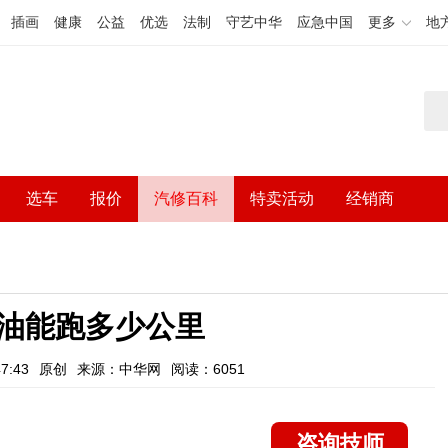
插画
健康
公益
优选
法制
守艺中华
应急中国
更多
地
选车
报价
汽修百科
特卖活动
经销商
油能跑多少公里
7:43
原创
来源：中华网
阅读：6051
咨询技师