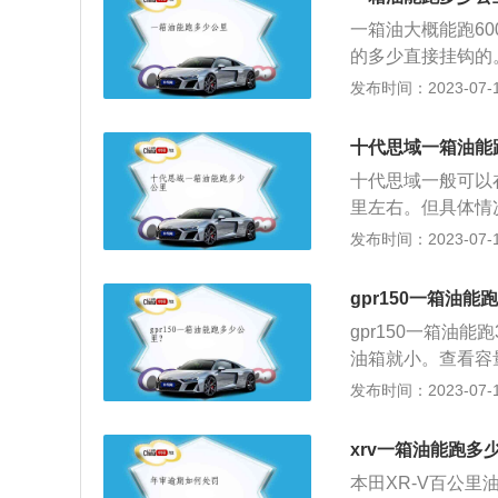
阻力，从而增加汽
一箱油大概能跑6
的多少直接挂钩的
以行驶500公里以
发布时间：2023-07-17
升，城市拥堵路段
箱一般能300-4
十代思域一箱油能
2、要看汽车运行
十代思域一般可以
会提高，能运行的
里左右。但具体情
频繁上坡下坡，油
灯亮，是在油箱的
发布时间：2023-07-17
以后，技术不是很烂
车，第1次加油就
gpr150一箱油
还会用一些，还有
gpr150一箱油
会高一些。外观方
油箱就小。查看容
头中间一条宽大的
量。可以是指针，
发布时间：2023-07-17
日间行车灯，车侧
的燃油量少于某一
少，车尾部分采用
一款车所能承装油
上翘的扰流板，更加
xrv一箱油能跑多
的汽车，油箱越大
毫米/1416毫米
本田XR-V百公里油
不外乎从两个方面