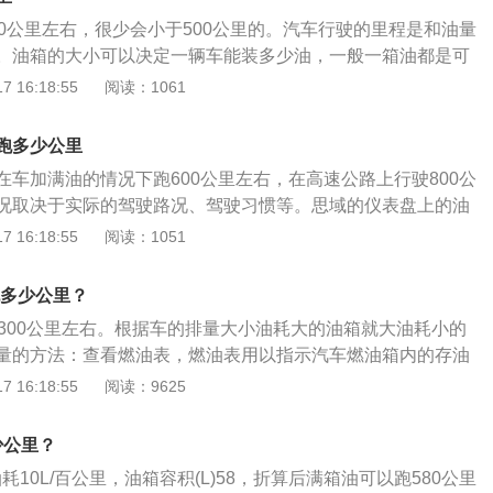
车的油耗。
00公里左右，很少会小于500公里的。汽车行驶的里程是和油量
。油箱的大小可以决定一辆车能装多少油，一般一箱油都是可
上的。看排量和道路，一般私家车排量1.6L，油箱容量在40-50
 16:18:55
阅读：1061
百公里耗油轻松10L，高速7L。1、如果是纯市区道路的，满油
00公里。如果跑郊区或高速的，基本上能跑600、700公里以上。
跑多少公里
的线路条件（曲线、坡度等），曲线半径小，损耗大，油耗就
在车加满油的情况下跑600公里左右，在高速公路上行驶800公
公里数就要下降，同样，如果线路坡度大，或者是山区铁路，
况取决于实际的驾驶路况、驾驶习惯等。思域的仪表盘上的油
耗也会比在平原地区增加很多。
油低于10升以后，一般是在8升左右的时候。所以加满一箱油
 16:18:55
阅读：1051
的情况下，一般应该在460~510左右。还有就是刚买的新
去算油耗，那是算不准的，车子出厂只配4L汽油，运输过程中
能跑多少公里？
就是没有过磨合期就计算油耗，也是错误的，新车油耗一般都
能跑300公里左右。根据车的排量大小油耗大的油箱就大油耗小的
面，东风本田全新思域采用了本田家族全新的家族式设计，车
量的方法：查看燃油表，燃油表用以指示汽车燃油箱内的存油
镀铬装饰条与大灯连为一体，前大灯组边缘融合折线状的LED
也可以是数字显示。燃油低油面报警装置的作用是在燃油箱内
 16:18:55
阅读：9625
采用了类似于溜背式的造型设计，相比现款车型动感时尚了不
规定值时立即发亮报警。油箱容积：是指油箱容积的大小衡量
了全新设计的双C型尾灯，夜晚点亮后辨识度很高，搭配微微
量的能力，油箱容积决定行驶里程，对于两辆发动机完全相同
突显其运动气质。新车的长宽高尺寸分别为4649毫米/1800
少公里？
跑得越远。一般司机知道自己驾驶的车辆的油箱能装多少油，
，轴距达到2700毫米。内饰方面，放眼望去就是浓浓的本田风，
耗10L/百公里，油箱容积(L)58，折算后满箱油可以跑580公里
，一是车辆使用说明书标定的油箱容积，二是实际加油经验。