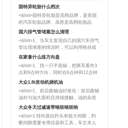
固特异轮胎什么档次
<&list>固特异轮胎是高档品牌，是美国
的汽车轮胎品牌。虽然是高档轮胎品
牌，但是中高低端的轮胎都有生产，这
国六排气管堵塞怎么清理
也是为了更好的开拓市场。
<&list>1、当车主发现自己的国六车排气
管出现堵塞的情况时，可以利用铁丝或
者是细棍，直接将杂物给取出来，如果
在家拿什么练方向盘
堵塞情况比较严重，也可以采取应急措
<&list>1、找一只平底锅，把两耳看作3
施。 <&list>2、直接利用木棍将所有的
点和9点钟方向，同时在6点钟和12点钟
杂物推到排气管里面的位置处，然后将
方向做一个标记。 <&list>2、双手握住
三元催化器拆解开，就可以将堵塞的东
大众1.8t发动机烧机油
平底锅两耳，然后往左打半圈、一圈、
西取出来。但如果是因为积碳过多引起
<&list>1、前后曲轴油封老化：前后曲轴
一圈半的练习，往右同样也要打相同的
的堵塞，就需要将三元催化器泡在草酸
油封与油大面积且持续接触，油的杂质
圈数。 <&list>3、最后强调要反复练
中进行清洗。 <&list>3、也可以利用清
和发动机内持续温度变化使其密封效果
习，这样就可以形成肌肉记忆，在真实
大众冬天过减速带咯吱咯吱响
洗剂对堵塞的情况得到解决，将清洗剂
逐渐减弱，导致渗油或漏油。<&list>2、
驾驶车辆时，不需要记忆也能打好方
放在燃油箱中，与燃油混合后，车辆启
<&list>1.转向器拉杆头有较大间隙，判
活塞间隙过大：积碳会使活塞环与缸体
向。
动时，就可以和汽油一起进入到燃烧
断间隙需要专用仪器和工具，车主本人
的间隙扩大，导致机油流入燃烧室中，