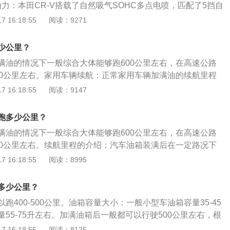
色作为点缀，整体简洁明了。新车采用了全液晶仪表，科技感
动力：本田CR-V搭载了自然吸气SOHC多点电喷，匹配了5挡自
有大屏、一键式启动、双区空调、电子手刹。而在安全配置，
(rpm)6500，最大扭矩转速(rpm)4300，最大马力(Ps)15
 16:18:55
阅读：9271
如ACC主动巡航系统、车道保持辅助系统、碰撞缓解制动系
L/百公里，油箱容积(L)58。由于多数车辆在90公里/小时接近经
、盲点显示系统等一系列科技配置。安全性配置方面，新车全
数对外公布的理论油耗通常为90公里/小时的百公里油耗。（排
少公里？
座安全气囊、胎压监测、无钥匙进入+一键启动、VSA车身稳定
析仪和碳平衡法分析尾气中碳元素的含量来判断）。挡位数
制动力分配、HAS坡道辅助、紧急制动提醒等实用性配置；中高
满油的情况下一般综合大体能够跑600公里左右，在高速公路
以提高汽车的动力性，有利于汽车的加速与爬坡。同时，挡位
航、自动大灯、后视镜转向灯等功能。此外，GPS导航系统、
00公里左右。家用车辆续航：正常家用车辆加满油的续航里程
机工作在低燃油消耗率附近的机会，也有利于获得较好的燃油
、后排出风口、车道保持、车道偏离预警、碰撞预警、盲点监
。小型车油箱容量35-45升，中型车油箱容量55-75升左右。加
 16:18:55
阅读：9147
在顶配车型上。动力方面，全新思域先期将上市1.5T车型，其
可以行驶500公里左右，根据汽车的排量大小油耗大的油箱就
0千瓦，峰值扭矩为220牛米，传动系统方面，匹配的是6速手
小。汽车厂家的规律：不过一般的汽车厂家都遵循一个规律，
跑多少公里？
。新车在动力方面全面超越现款车型，并且燃油经济性的表现也
量一般支持行驶600公里左右，不会少于500公里。
满油的情况下一般综合大体能够跑600公里左右，在高速公路
来源于有驾官网）
00公里左右。续航里程的介绍：汽车油箱装满后在一定路况下
般车辆为300-500公里，军用汽车一般达到600-800公里。续
 16:18:55
阅读：8995
系：首先，空气阻力原因。当汽车在高速运行时，大部分动力
阻力。而空气阻力的大小则由迎风面积、速度等决定。正面空
多少公里？
x空气密度x车头正面投影面积x车速的平方）/2，由此也不难
跑400-500公里。油箱容量大小：一般小型车油箱容量35-45
阻力越大，这样耗电量就会增加，直接会缩短续航里程。
55-75升左右。加满油箱后一般都可以行驶500公里左右，根
油耗大的油箱就大油耗小的油箱就小。在国内规定汽车油箱容
 16:18:55
阅读：8125