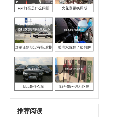
epc灯亮是什么问题
火花塞更换周期
驾驶证到期没有换,逾期
玻璃水冻住了如何解
怎么办??
决？
bba是什么车
92号95号汽油区别
推荐阅读