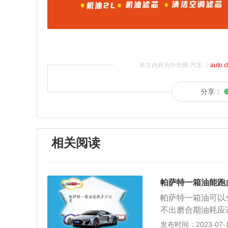
本文内容为中华网·汽车（
auto.
分享：
相关阅读
帕萨特一箱油能跑
帕萨特一箱油可以全速
不出磨合期油耗应
考，拥堵的城市路
发布时间：2023-07-17