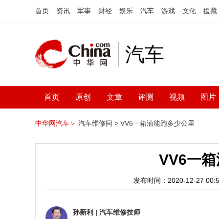
首页
资讯
军事
财经
娱乐
汽车
游戏
文化
援藏
汽车
首页
原创
文章
评测
视频
图片
中华网汽车＞
汽车维修间 >
VV6一箱油能跑多少公里
VV6一
发布时间：2020-12-27 00:5
孙新利
|
汽车维修技师