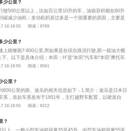
多少公里？
箱容积也有63L，城市道路可以跑400公里左右，高速公路可以
驶500公里以上，比如百公里10升的车，油箱容积都在60升
右。
积碳减少油耗：发动机积炭过多是一个很重要的原因，主要是
品。建议在加油时添加一定量的清洁剂,如果效果不明显,则说明
 16:18:55
阅读：8789
，这种情况必须把车开到4S店,由专业技术人员对发动机内的积
氧传感器好坏:作为汽车内部控制单元,氧传感器主要是监控发动
多少公里？
其一旦损坏,就会造成发动机油气配比失调,耗油量肯定会突然增
上能够跑7-800公里,而如果是在综合路况行驶,那一箱油大概
后,车辆在行驶过程中,排气筒会排出颜色较深的尾气,此时应该
上下。以下是具体介绍：本田：H”是“本田”汽车和“本田”摩托车
田”日文拼音“HONDA”的第一个大写字母。本田汽车商标中的
 16:18:55
阅读：8581
ONDAMOTOR”的缩写，在这两个字母上有鹰的翅膀，象征着“飞跃
田公司前途无量。”品牌发展：丰田汽车公司创立于1933年，
少公里？
本爱知县丰田市和东京都文京区的汽车工业制造公司，隶属于
到600公里的路。途乐的相关信息如下：1.简介：途乐是日本日
田汽车公司自2008始逐渐取代通用汽车公司而成为全世界排行
车系，首款车系发布于1951年，主打越野车配置，以硬派自
厂商。
年共发布六款车系，以坚固的车身和可靠的性能成为越野车豪华车
 16:18:55
阅读：8212
名Patrol。2.车系历史：途乐于1951年发布第一代车型，主
硬派自居。常说的途乐一般指第四代（Y60）和第五代（Y6
里？
车型凭借着坚固的车身和可靠的性能得到了众多越野爱好者和
里以上，一般小型车油箱容量35至45升，中型车油箱容量55至