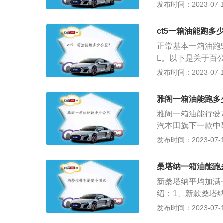
油耗的关系成正比
发布时间：2023-07-17
油耗增加。环境温
身风阻小，油耗会
要喷入更多的汽油
胎充足气；定期到
高转速来热车，这
ct5一箱油能跑多
长，也会出现油耗
正常基本一箱油跑5
L。以下是关于百
定速度行驶一百公
发布时间：2023-07-17
环境中，用安装在
驶，计算出车型的
雅阁一箱油能跑多
公里/小时接近经
雅阁一箱油能行驶7
百公里油耗。
汽本田旗下一款中
载ctv无级变速箱。
发布时间：2023-07-17
道路不畅或路面坑
备厢当成仓库，增
桑塔纳一箱油能跑
油耗也会相应下降
新桑塔纳平均加满
过程中，特别是在
绍：1、新款桑塔
常见。
加精致豪华，前保
发布时间：2023-07-17
于尾灯，一改现款