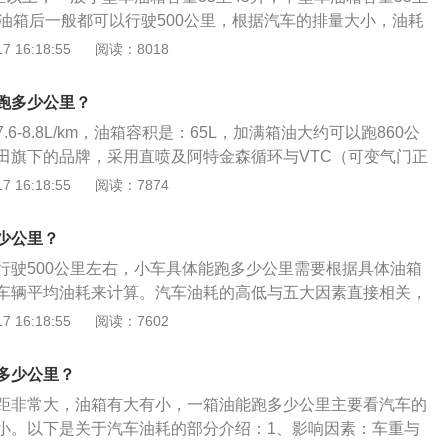
爱，并且频频出现在越野赛事中，并被联合国维和部队指定为
一油箱后一般都可以行驶500公里，根据汽车的排量大小，油耗
较高的知名度。
耗小的油箱就小。一般普通轿车油箱容积为50升左右，如果油
 16:18:55
阅读：8018
100千米8升算的话，能跑六百多公里，要跑一千公里油耗得低
道车多路不好，行驶速度不快，比较费油；如高速可以长时间保
跑多少公里？
可以充分发挥出车子的性能。
6-8.8L/km，油箱容积是：65L，加满箱油大约可以跑860公
田旗下的品牌，采用直喷及阿特金森循环与VTC（可变气门正
G废气再循环系统，采用i-VTEC与智能动力管理系统，可根据
 16:18:55
阅读：7874
动选择3缸、6缸工作模式。车辆省油的方法如下： 1、匀速行
需要控制好车速，避免急刹车； 2、车辆在高速行驶不要开
少公里？
度比较高时，开窗会增加油耗量； 3、经常检查胎压，确保轮胎
行驶500公里左右，小车具体能跑多少公里需要根据具体油箱
气或是气太多，都会增加耗油量，因此需要定时检查轮胎气
车辆平均油耗来计算。汽车油耗的高低与五大因素直接相关，
速箱保养： 一定要更换与车辆相符合的变速箱油，变速箱油不仅
本身、道路状态、自然风、环境温度。会使汽车油耗增加的具
 16:18:55
阅读：7602
到传递扭矩的作用，所以要定期更换。
习惯：驾驶粗暴，比如：急加油、常超车、遇红灯不提前松油
汽车本身：排量大的车比排量小的车油耗大，因为排量大功率
多少公里？
多的汽油燃烧做功。汽车自重大的车油耗会高，因为自重大需
距非常大，油箱有大有小，一箱油能跑多少公里主要看汽车的
。道路状态：土路、泥泞路、松软路面、山路等，在这些路面
小。以下是关于汽车油耗的部分介绍：1、影响因素：车重与
油会增加。自然风：迎风行驶、大风天行驶，汽车阻力增大，