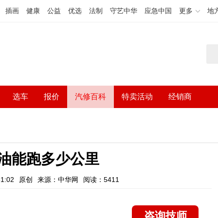
插画
健康
公益
优选
法制
守艺中华
应急中国
更多
地
选车
报价
汽修百科
特卖活动
经销商
箱油能跑多少公里
1:02
原创
来源：中华网
阅读：5411
咨询技师