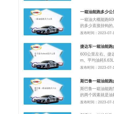
格，乍一看像是大
时尚。宽大的镀铬
一箱油能跑多少公
的雾灯区域由银色
一箱油大概能跑6
内的运动感，贯穿
的多少直接挂钩的
SAT取代了大众
以行驶500公里以
发布时间：2023-07-17
计增强了车内的运
升，城市拥堵路段
台。新车长宽高为49
箱一般能300-4
级别中极为突出，
捷达车一箱油能跑
2、要看汽车运行
台，悬架仍将与迈
600公里左右。捷达
会提高，能运行的
（数据来自有驾官
m。平均油耗6.63L
频繁上坡下坡，油
油耗6.71L/1
发布时间：2023-07-17
设计司机侧座椅，
劳，享受旅程。行
斯巴鲁一箱油能跑
取物品困扰。遥控
斯巴鲁一箱油能跑
能；随时随需从容
的两个因素就是油
油箱容积为63L，
发布时间：2023-07-17
机油耗却是非常节
的动力系统搭载的