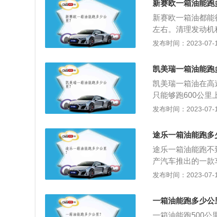
新赛欧一箱油能跑
高，而且傲虎的油
新赛欧一箱油都能行
跑500-600公里左
左右。清理发动机
使用了不合适的油
发布时间：2023-07-17
发动机内积炭较多
炭进行清洗。检查
凯美瑞一箱油能跑
机油气配比情况,
凯美瑞一箱油在高速
高。氧传感器损坏
只能够跑600公里
更换氧传感器。
的图形商标，是“本
发布时间：2023-07-17
字母“HM”是“H
的本田的技术和本
途乐一箱油能跑多
是一家总部设在日
途乐一箱油能跑不
日本三井财阀。丰
产汽车推出的一款
第一位的汽车生产
居。截至2016
发布时间：2023-07-17
系。中文名途乐外文
打越野车配置，以
一箱油能跑多少公
1）车型。这两代
一箱油能跑500公