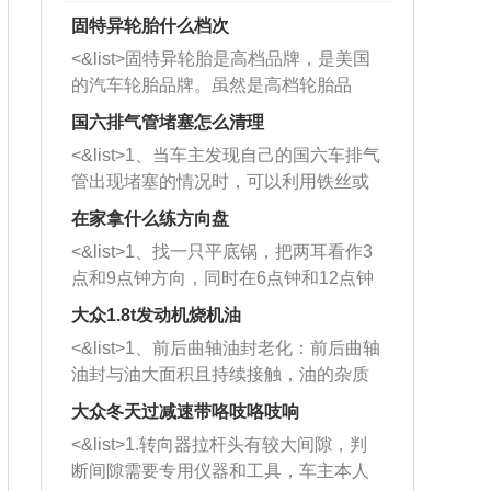
固特异轮胎什么档次
<&list>固特异轮胎是高档品牌，是美国
的汽车轮胎品牌。虽然是高档轮胎品
牌，但是中高低端的轮胎都有生产，这
国六排气管堵塞怎么清理
也是为了更好的开拓市场。
<&list>1、当车主发现自己的国六车排气
管出现堵塞的情况时，可以利用铁丝或
者是细棍，直接将杂物给取出来，如果
在家拿什么练方向盘
堵塞情况比较严重，也可以采取应急措
<&list>1、找一只平底锅，把两耳看作3
施。 <&list>2、直接利用木棍将所有的
点和9点钟方向，同时在6点钟和12点钟
杂物推到排气管里面的位置处，然后将
方向做一个标记。 <&list>2、双手握住
三元催化器拆解开，就可以将堵塞的东
大众1.8t发动机烧机油
平底锅两耳，然后往左打半圈、一圈、
西取出来。但如果是因为积碳过多引起
<&list>1、前后曲轴油封老化：前后曲轴
一圈半的练习，往右同样也要打相同的
的堵塞，就需要将三元催化器泡在草酸
油封与油大面积且持续接触，油的杂质
圈数。 <&list>3、最后强调要反复练
中进行清洗。 <&list>3、也可以利用清
和发动机内持续温度变化使其密封效果
习，这样就可以形成肌肉记忆，在真实
大众冬天过减速带咯吱咯吱响
洗剂对堵塞的情况得到解决，将清洗剂
逐渐减弱，导致渗油或漏油。<&list>2、
驾驶车辆时，不需要记忆也能打好方
放在燃油箱中，与燃油混合后，车辆启
<&list>1.转向器拉杆头有较大间隙，判
活塞间隙过大：积碳会使活塞环与缸体
向。
动时，就可以和汽油一起进入到燃烧
断间隙需要专用仪器和工具，车主本人
的间隙扩大，导致机油流入燃烧室中，