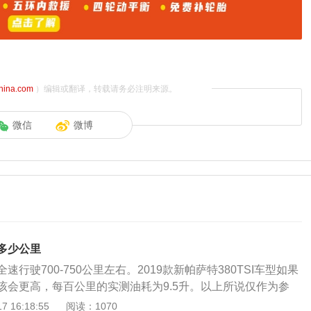
china.com
）编辑或翻译，转载请务必注明来源。
微信
微博
多少公里
行驶700-750公里左右。2019款新帕萨特380TSI车型如果
该会更高，每百公里的实测油耗为9.5升。以上所说仅作为参
段跑的公里会更少。新款帕萨特的外观采用了最新的设计风
 16:18:55
阅读：1070