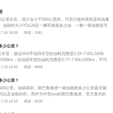
众CC。大尺寸进气格栅中间镶嵌波纹镀铬，让设计看起来更加
装饰条贯穿左右两个LED大灯组，提升了车内的辨识度。凹陷
里
镀铬饰条衬托，呈现出强烈的立体效果。多幅侧轮毂增强了车
00公里左右，很少会小于500公里的。汽车行驶的里程是和油量
式的腰线设计拉长了车内的视觉效果。尾部最醒目的字母PAS
。油箱的大小可以决定一辆车能装多少油，一般一箱油都是可
的LOGO，细长的尾灯造型提升了夜间的辨识度，两侧的排气设
上的。看排量和道路，一般私家车排量1.6L，油箱容量在40-50
 16:18:55
阅读：1061
动感。整个尾部造型比迈腾更有魅力。新款帕萨特基于MQB平
百公里耗油轻松10L，高速7L。1、如果是纯市区道路的，满油
33、1836、1469mm，轴距为2871mm。这个尺寸表现在同
00公里。如果跑郊区或高速的，基本上能跑600、700公里以上。
2871mm的轴距表现提升了驾驶体验。基于新车和迈腾的平
多少公里？
的线路条件（曲线、坡度等），曲线半径小，损耗大，油耗就
腾相同，采用前麦弗逊式独立悬架和后多连杆式独立悬架。
车型：捷达VA3手动挡车型的油耗范围是5.33~7.92L/100k
公里数就要下降，同样，如果线路坡度大，或者是山区铁路，
网）
/100km；自动挡车型的油耗范围是5.77~7.65L/100km，平均
耗也会比在平原地区增加很多。
00km。捷达汽车的特点：司机侧座椅高度可调节全新升级的人性化
 16:18:55
阅读：9069
可根据不同需求调节高度，让座椅与身型完美贴合，缓解疲
李箱照明全新升级行李箱照明，开启时自动点亮，一扫黑暗中
多少公里？
钥匙带后备箱开启功能全新升级的遥控钥匙带后备箱开始功
500公里。油箱容积：斯巴鲁傲虎一箱油能跑多少公里最关键
开启；便捷无处不在。
耗以及油箱容积，而作为中型suv的斯巴鲁傲虎，官方显示的
虽然容积中规中矩，但是斯巴鲁傲虎搭载的2.5L自然吸气发动
 16:18:55
阅读：9020
省。续航里程：斯巴鲁傲虎是一款高端的日系旗舰型suv，它
是一款2.5L的自然吸气发动机，这款发动机的燃油经济性很