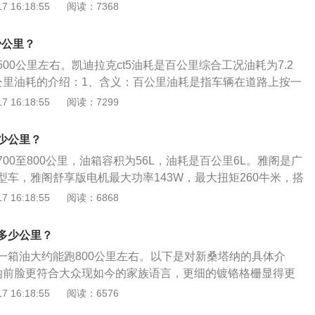
，据说车重每下降10%，油耗也会相应下降若干个百分点；车
 16:18:55
阅读：7368
度低，发动机缸体温度低，冷起动时喷入的汽油不易雾化，需
显著下降，这两者的关系也成正比。2、注意事项：适时为轮
才能燃烧，油耗增大。同时，气温低，发动机电脑会控制用更
维修站清洗积炭；定期更换火花塞，如果火花塞使用的时间太
也会增大油耗。
少公里？
加大的现象。
00公里左右。凯迪拉克ct5油耗是百公里综合工况油耗为7.2
公里油耗的介绍：1、含义：百公里油耗是指车辆在道路上按一
里的油耗。是车辆的一个理论指标。百公里油耗是厂家在客观
 16:18:55
阅读：7299
车辆底盘的测功机测得的值转换为速度参数，再指定速度行
理论实验百公里油耗数据。2、真实油耗：由于多数车辆在90
少公里？
济车速，因此大多数对外公布的理论油耗通常为90公里/小时的
00至800公里，油箱容积为56L，油耗是百公里6L。雅阁是广
型车，雅阁舒享版电机最大功率143W，最大扭矩260牛米，搭
车身尺寸长宽高为4906X1862X1449mm。影响油耗的因素：
 16:18:55
阅读：6868
洼不平，车辆长时间在低挡位的状态行驶，会增加油耗；将后
加了汽车自重，车重与油耗的关系成正比。车重每下降10％，
多少公里？
若干个百分点；不正确的驾驶习惯对油耗的影响最大，在驾驶
一箱油大约能跑800公里左右。以下是对新桑塔纳的具体介
交通不畅、等红灯、变换车道时，急加速、急刹车的问题最为
纳前脸更符合大众现如今的家族语言，更细的镀铬格栅显得更
险杠还加入了唇边的造型，显得更加年轻。尾部最大的改变在
 16:18:55
阅读：6576
规规矩矩的矩形设计，外观方面是一如既往的大众家族化设