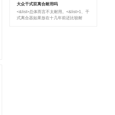
室，最后形成废气排出，就可以让三元
无法制作，需要将车辆送到修理厂或4s
造成烧机油。<&list>3、机油粘度。使用
大众干式双离合耐用吗
催化器得到清洗，排气管堵塞的情况就
店；<&list>2.车辆半轴套管防尘罩破
机油粘度过小的话，同样会有烧机油现
<&list>总体而言不太耐用。<&list>1、干
能够得到解决。
裂，破裂后会出现漏油现象，使半轴磨
象，机油粘度过小具有很好的流动性，
式离合器如果放在十几年前还比较耐
损严重，磨损的半轴容易损坏，产生异
容易窜入到气缸内，参与燃烧。<&list>
用，但是由于现在的汽车发动机动力输
响；<&list>3.稳定器的转向胶套和球头
4、机油量。机油量过多，机油压力过
出越来越高，使得干式离合器散热不足
老化，一般是使用时间过长造成的。解
大，会将部分机油压入气缸内，也会出
的缺陷也逐渐暴露出来。<&list>2、由于
决方法是更换新的质量好的转向橡胶套
现烧机油。<&list>5、机油滤清器堵塞：
干式双离合的工作环境暴露在空气中，
和球头。
会导致进气不畅，使进气压力下降，形
而离合器的散热也是通离合器罩上面的
成负压，使机油在负压的情况下吸入燃
几个小孔来进行散热。但是在行驶过程
烧室引起烧机油。<&list>6、正时齿轮或
中变速箱需要换挡，就不得不使得离合
链条磨损：正时齿轮或链条的磨损会引
器频繁工作。<&list>3、长时间的低速行
起气阀和曲轴的正时不同步。由于轮齿
驶以及过于频繁的启停，导致离合器的
或链条磨损产生的过量侧隙，使得发动
温度不断升高，而低速行驶时空气流动
机的调节无法实现：前一圈的正时和下
效率不高，无法将离合器中的热量有效
一圈可能就不一样。当气阀和活塞的运
的带走，导致离合器内部的温度不断升
动不同步时，会造成过大的机油消耗。
高，加速离合器的磨损。
解决方法：更换正时齿轮或链条。<&list
>7、内垫圈、进风口破裂：新的发动机
设计中，经常采用各种由金属和其他材