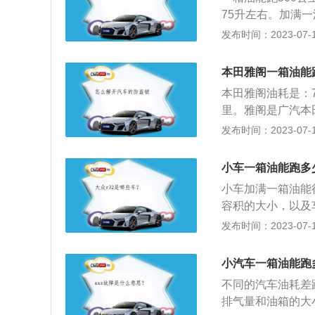
西北地区人民的喜
75升左右。加满
官方用车，赢得了
大的油箱就大，油
发布时间：2023-07-17
耗按比较省油的每
至4至5升。如国
本田雅阁一箱油能
持在一定的车速，
本田雅阁油耗是：7.
里。雅阁是广汽本
时技术），导入ER
发布时间：2023-07-17
道路实际情况，自
驶： 车辆行驶时
小车一箱油能跑多
窗： 当行驶的速
小车加满一箱油能
气压正确： 不够
容积的大小，以及
压； 4、注意变
即驾驶习惯、汽车
发布时间：2023-07-17
起润滑作用，还起
体因素如下：驾驶
门会使油耗增高。
小汽车一箱油能跑
一般就大，需要更
不同的汽车油耗差
要更大的驱动扭矩
排气量和油箱的大
行驶，阻力大，耗