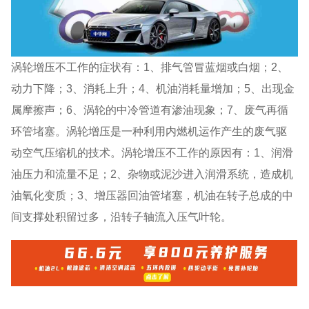
涡轮增压不工作的症状有：1、排气管冒蓝烟或白烟；2、
动力下降；3、消耗上升；4、机油消耗量增加；5、出现金
属摩擦声；6、涡轮的中冷管道有渗油现象；7、废气再循
环管堵塞。涡轮增压是一种利用内燃机运作产生的废气驱
动空气压缩机的技术。涡轮增压不工作的原因有：1、润滑
油压力和流量不足；2、杂物或泥沙进入润滑系统，造成机
油氧化变质；3、增压器回油管堵塞，机油在转子总成的中
间支撑处积留过多，沿转子轴流入压气叶轮。