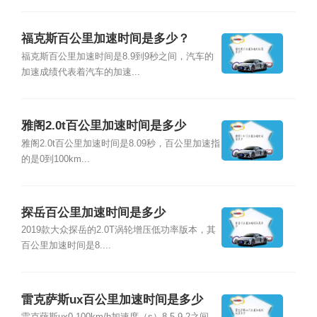
福克斯百公里加速时间是多少？
福克斯百公里加速时间是8.9到9秒之间，汽车的
加速成绩代表着汽车的加速...
雅阁2.0t百公里加速时间是多少
雅阁2.0t百公里加速时间是8.09秒，百公里加速指
的是0到100km...
探岳百公里加速时间是多少
2019款大众探岳的2.0T涡轮增压低功率版本，其
百公里加速时间是8....
雷克萨斯ux百公里加速时间是多少