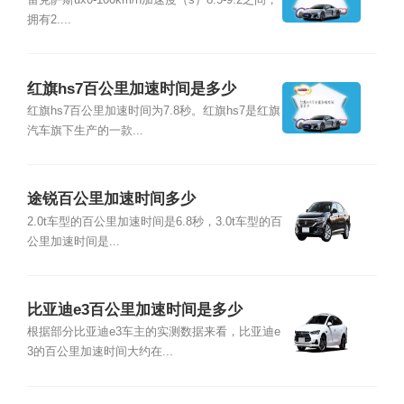
雷克萨斯ux0-100km/h加速度（s）8.5-9.2之间，
拥有2....
红旗hs7百公里加速时间是多少
红旗hs7百公里加速时间为7.8秒。红旗hs7是红旗
汽车旗下生产的一款...
途锐百公里加速时间多少
2.0t车型的百公里加速时间是6.8秒，3.0t车型的百
公里加速时间是...
比亚迪e3百公里加速时间是多少
根据部分比亚迪e3车主的实测数据来看，比亚迪e
3的百公里加速时间大约在...