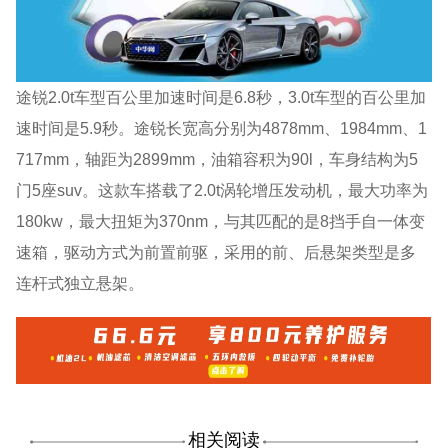
途锐2.0t车型百公里加速时间是6.8秒，3.0t车型的百公里加
速时间是5.9秒。途锐长宽高分别为4878mm、1984mm、1
717mm，轴距为2899mm，油箱容积为90l，车身结构为5
门5座suv。这款车搭载了2.0t涡轮增压发动机，最大功率为
180kw，最大扭矩为370nm，与其匹配的是8挡手自一体变
速箱，驱动方式为前置前驱，采用的前、后悬架类型是多
连杆式独立悬架。
相关阅读