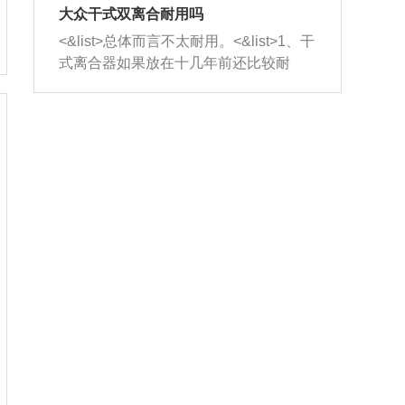
室，最后形成废气排出，就可以让三元
无法制作，需要将车辆送到修理厂或4s
造成烧机油。<&list>3、机油粘度。使用
大众干式双离合耐用吗
催化器得到清洗，排气管堵塞的情况就
店；<&list>2.车辆半轴套管防尘罩破
机油粘度过小的话，同样会有烧机油现
<&list>总体而言不太耐用。<&list>1、干
能够得到解决。
裂，破裂后会出现漏油现象，使半轴磨
象，机油粘度过小具有很好的流动性，
式离合器如果放在十几年前还比较耐
损严重，磨损的半轴容易损坏，产生异
容易窜入到气缸内，参与燃烧。<&list>
用，但是由于现在的汽车发动机动力输
响；<&list>3.稳定器的转向胶套和球头
4、机油量。机油量过多，机油压力过
出越来越高，使得干式离合器散热不足
老化，一般是使用时间过长造成的。解
大，会将部分机油压入气缸内，也会出
的缺陷也逐渐暴露出来。<&list>2、由于
决方法是更换新的质量好的转向橡胶套
现烧机油。<&list>5、机油滤清器堵塞：
干式双离合的工作环境暴露在空气中，
和球头。
会导致进气不畅，使进气压力下降，形
而离合器的散热也是通离合器罩上面的
成负压，使机油在负压的情况下吸入燃
几个小孔来进行散热。但是在行驶过程
烧室引起烧机油。<&list>6、正时齿轮或
中变速箱需要换挡，就不得不使得离合
链条磨损：正时齿轮或链条的磨损会引
器频繁工作。<&list>3、长时间的低速行
起气阀和曲轴的正时不同步。由于轮齿
驶以及过于频繁的启停，导致离合器的
或链条磨损产生的过量侧隙，使得发动
温度不断升高，而低速行驶时空气流动
机的调节无法实现：前一圈的正时和下
效率不高，无法将离合器中的热量有效
一圈可能就不一样。当气阀和活塞的运
的带走，导致离合器内部的温度不断升
动不同步时，会造成过大的机油消耗。
高，加速离合器的磨损。
解决方法：更换正时齿轮或链条。<&list
>7、内垫圈、进风口破裂：新的发动机
设计中，经常采用各种由金属和其他材