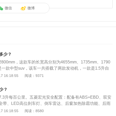
微信
微博
是多少？
800mm，这款车的长宽高分别为4655mm、1735mm、1790
是一款中型suv，该车一共搭载了两款发动机，一款是1.5升自
一款是1.5升涡轮增压发动机。五菱宏光s3采用全新造型，运用
 16:18:55
阅读：9371
层次感设计，体现出s3的立体感和力量感，局部设计硬朗动
战斗机进气口造型雾灯、LED日行灯、钻石切割后视镜、雕刻
少？
翼五幅式铝合金轮毂、悬浮式车顶等，辨识感十足。
7.3升每百公里。五菱宏光安全配置：配备有ABS+EBD、双安
全带、LED高位刹车灯、倒车雷达、后窗加热除霜功能、后雨
、自动落锁功能、大灯/车门未关报警装置、带电子防盗系统和
 16:18:55
阅读：8580
控钥匙等丰富的安全配置。五菱宏光动力方面：五菱宏光s3使