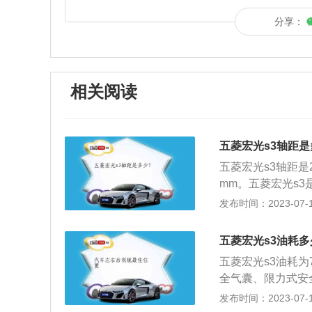
分享：
相关阅读
五菱宏光s3轴距
五菱宏光s3轴距是2
mm。五菱宏光s3
然吸气发动机，另
发布时间：2023-07-17
流畅饱满的线条和
感，如透镜大灯、
五菱宏光s3油耗多
刀式窗线亮条、双
五菱宏光s3油耗为
全气囊、限力式安
刮器、中门儿童锁
发布时间：2023-07-17
自动寻车功能的遥