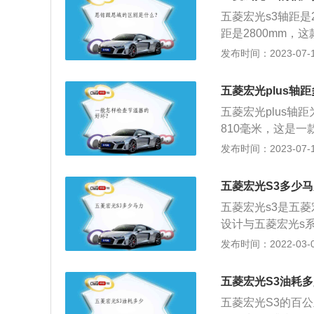
五菱宏光s3轴距是
距是2800mm，这
配置：五菱宏光s3
发布时间：2023-07-17
然吸气发动机，另
流畅饱满的线条和
五菱宏光plus轴
感，如透镜大灯、
五菱宏光plus轴距
刀式窗线亮条、双
810毫米，这是一
使用了麦弗逊独立
发布时间：2023-07-17
使用了一款1.5升
每分钟5200转时
五菱宏光S3多少
款发动机搭载了d
五菱宏光s3是五菱
设计与五菱宏光s系
和1.5t两种排量
发布时间：2022-03-09
6档手动变速箱，车
宽高为4655×1
五菱宏光S3油耗
3排座椅可按4:
五菱宏光S3的百公
间，拥有出色的装