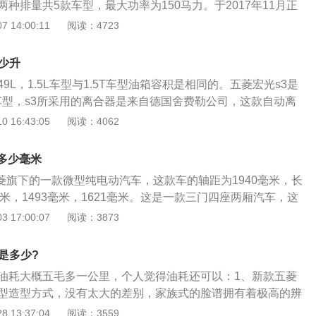
.5t两种排量共5款车型，最大功率为150马力。于2017年11月正
了五菱宏光s系列的风格。座椅布局基础上增加了调节形式，汽
 14:00:11
阅读：4723
4:6的比例分离，二三排座椅可以全部放平，增加后备箱的载物
载能力。汽车的市市场参考价在5.68万到8.18万元之间，搭
少升
车内座位配置为2+2+3布局。汽车车身长宽高为4655×1735×
9L，1.5L车型与1.5T车型油箱容积是相同的。五菱宏光s3是
车型，s3所采用的离合器是来自德国舍费勒公司，这款自动离
大众、宝马以及奔驰汽车品牌上面，五菱宏光s3在油箱容积方
 16:43:05
阅读：4062
是中规中矩，该车结构采用了五门七座设计，共有两款动力车
手动版，最大功率为82kw，最大扭矩为146.5牛米，最大马力为1
距多少毫米
手动变速箱，1.5T车型同样采用手动模式，最大功率为110k
五菱旗下的一款微型纯电动汽车，这款车的轴距为1940毫米，长
0牛米，最大马力可达到150马力，匹配6挡手动变速箱。汽车
毫米，1493毫米，1621毫米。这是一款三门四座两厢汽车，这
量一辆汽车的油量承载能力，一般来说，家用轿车的油箱容积
，并且这款车的电动机是后置的，所以这款车也是后轮驱动
 17:00:07
阅读：3873
，所以油箱容积的大小直接关乎汽车的油耗，一般家用轿车的油
i的电动机最大扭矩为85牛米，最大功率为20kw。五菱宏光mini
升，每箱油能够行驶600公里左右，不过不同的汽车厂家生产的汽
，很多电动汽车和插电混动汽车都会使用锂离子电池。这种电
相同，油箱容积没有硬性规定。
是多少?
，并且重量也是更轻的。五菱宏光mini的前悬架使用了麦弗逊
3油耗大概五毛多一公里，个人觉得油耗还可以：1、新款五菱
使用了多连杆非独立悬架。多连杆非独立悬架的舒适性和操控
车型造型方式，没有太大的差别，家族式的脸谱拥有着极高的辨
架的。但是后悬架使用非独立悬架可以降低整车的制造成本，
了明显的分体式来设计，中间安装的红色车标，变得格外醒
 13:37:04
阅读：3559
售价也是可以大幅度降低的。并且后悬架使用非独立悬架可以