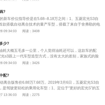
这是一台五菱车；2、在车头线条设计上，这款车进行了重新
间和后备箱空间。空间对于微型汽车来说是非常重要的。麦弗
角的造型让车头有一种肃然起敬的感觉，看起来比较不好惹。
常见的独立悬架，这种悬架只有一个L型控制臂，这种悬架是
钱?
采用卤素光源，但是好在加入了LED日行灯来点缀，还是提升
的。麦弗逊悬架也是应用最广泛的独立悬架。
新车价位指导价是在5.68--8.18万之间：1、五菱宏光S3自
、尺寸方面，五菱宏光s3这款车拥有的长宽高分别达到4658×
首款搭载自动离合技术的量产车型，搭载了来自于舍弗勒的电
毫米，更带来了2.8米的轴距。从侧面看，这款车加入了黑色的行李
智能辅助换挡，完全去除了离合器踏板，驾驶员可直接通过换
 09:34:03
阅读：3408
式车顶，配合较高的离地间隙，使得这款车看起来有几分SUV
2、驾驶中，驾驶员操作换挡手柄挂入一挡、二挡或倒挡，舍
款车的定位上来说，属于一台典型的MPv；4、从尾部造型
可实现传统自动挡的跟车蠕行和快速起步功能；3、在行驶
不错的时尚气质。两侧的尾灯同样采用卤素光源，但是在配置
多少?
“熄火倾向”，五菱宏光S3自动离合版会自动打开离合器，对发
影像，后倒车雷达，使其实用性大大增强。
3油耗大概五毛多一公里，个人觉得油耗还可以，这款车的配
。在红灯起步及坡道起步时，此功能可提升驾驶的安全性；
宏光s3跟上一代车型造型方式，没有太大的差别，家族式的脸
型，五菱宏光S3自动离合版简化了操作步骤，解放了驾驶人员
识度，上格栅采用了明显的分体式来设计，中间安装的红色车
 09:34:03
阅读：3426
得自动离合版油耗比CVT车型降低2%-10%，燃油更经济
，看一眼就知道这是一台五菱车；2、在车头线条设计上，这
光S3自动离合版无需特殊保养。
整，这种有棱有角的造型让车头有一种肃然起敬的感觉，看起
中配?
侧的大灯虽然均采用卤素光源，但是好在加入了LED日行灯来
离合版售价6.88万7.68万。2019年3月6日，五菱宏光S3自
这款车颜值的；3、尺寸方面，五菱宏光s3这款车拥有的长宽
，是驾驶更轻松的乘用化车型：1、定位于“更好的宏光S”的五
1736×1798毫米，更带来了2.8米的轴距。从侧面看，这款车加
于五菱宏光S顺势推出的全新升级产品，具有比SUV更能装、比
 13:36:03
阅读：2275
，并拥有了悬浮式车顶，配合较高的离地间隙，使得这款车看
更好、比面包车更舒适、比轿车更实用的特点，充分满足“家商两
的造型，但是从这款车的定位上来说，属于一台典型的MPv；
求；2、五菱宏光S3自动离合版作为全球第一款搭载自动离合技