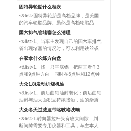
固特异轮胎什么档次
<&list>固特异轮胎是高档品牌，是美国
的汽车轮胎品牌。虽然是高档轮胎品
牌，但是中高低端的轮胎都有生产，这
国六排气管堵塞怎么清理
也是为了更好的开拓市场。
<&list>1、当车主发现自己的国六车排气
管出现堵塞的情况时，可以利用铁丝或
者是细棍，直接将杂物给取出来，如果
在家拿什么练方向盘
堵塞情况比较严重，也可以采取应急措
<&list>1、找一只平底锅，把两耳看作3
施。 <&list>2、直接利用木棍将所有的
点和9点钟方向，同时在6点钟和12点钟
杂物推到排气管里面的位置处，然后将
方向做一个标记。 <&list>2、双手握住
三元催化器拆解开，就可以将堵塞的东
大众1.8t发动机烧机油
平底锅两耳，然后往左打半圈、一圈、
西取出来。但如果是因为积碳过多引起
<&list>1、前后曲轴油封老化：前后曲轴
一圈半的练习，往右同样也要打相同的
的堵塞，就需要将三元催化器泡在草酸
油封与油大面积且持续接触，油的杂质
圈数。 <&list>3、最后强调要反复练
中进行清洗。 <&list>3、也可以利用清
和发动机内持续温度变化使其密封效果
习，这样就可以形成肌肉记忆，在真实
大众冬天过减速带咯吱咯吱响
洗剂对堵塞的情况得到解决，将清洗剂
逐渐减弱，导致渗油或漏油。<&list>2、
驾驶车辆时，不需要记忆也能打好方
放在燃油箱中，与燃油混合后，车辆启
<&list>1.转向器拉杆头有较大间隙，判
活塞间隙过大：积碳会使活塞环与缸体
向。
动时，就可以和汽油一起进入到燃烧
断间隙需要专用仪器和工具，车主本人
的间隙扩大，导致机油流入燃烧室中，