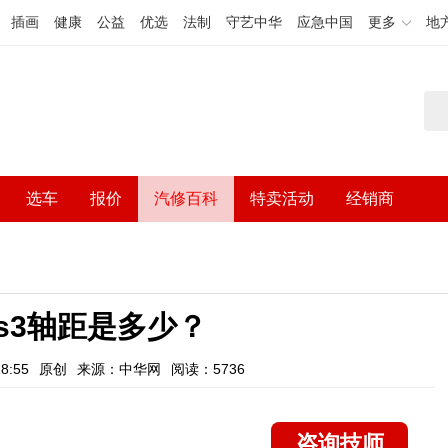
插画
健康
公益
优选
法制
守艺中华
应急中国
更多
地
选车
报价
汽修百科
特卖活动
经销商
s3轴距是多少？
8:55
原创
来源：中华网
阅读：5736
咨询技师