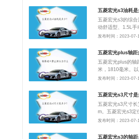
用1.5LDVVT发动
五菱宏光s3油耗
m。另外一款1.2升发
五菱宏光s3的综合油耗
系匹配5速手动变
动舒适型、1.5L手
动标准型的综合油耗为7
发布时间：2023-07-17
以上是NEDC综
数据量数据。真实油耗
五菱宏光plus轴
因素直接相关，即
五菱宏光plus的轴
车油耗增加的具体
米，1810毫米。
灯不提前松油门会
用了一款1.5升涡
发布时间：2023-07-17
为排量大功率一般
并且能在5200转
因为自重大需要更
扭矩。2、这款发
等，在这些路面行
五菱宏光s3尺寸
涡轮增压发动机可
汽车阻力增大，油
五菱宏光s3尺寸长宽
速手动变速箱。
油不易雾化，需要
m。五菱宏光s3定位
电脑会控制用更高
款发动机。五菱宏光
发布时间：2023-07-17
时速为每小时155
电子组合液晶仪表
五菱宏光s3的轴