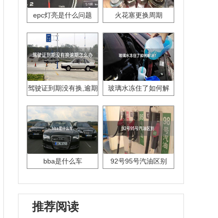
epc灯亮是什么问题
火花塞更换周期
驾驶证到期没有换,逾期
玻璃水冻住了如何解
怎么办??
决？
bba是什么车
92号95号汽油区别
推荐阅读