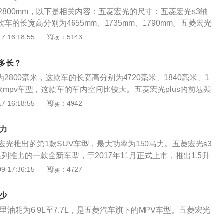
2800mm，以下是相关内容：五菱宏光的尺寸：五菱宏光s3轴
款车的长宽高分别为4655mm、1735mm、1790mm。五菱宏光
是一款中型suv，该车一共搭载了两款发动机，一款是1.5升自
 16:18:55
阅读：5143
一款是1.5升涡轮增压发动机。五菱宏光s3采用全新造型，运用
层次感设计，体现出s3的立体感和力量感，局部设计硬朗动
距多长？
战斗机进气口造型雾灯、LED日行灯、钻石切割后视镜、雕刻
为2800毫米，这款车的长宽高分别为4720毫米、1840毫米、1
翼五幅式铝合金轮毂、悬浮式车顶等，辨识感十足。
款mpv车型，这款车的车内空间比较大。五菱宏光plus的前悬架
悬架，后悬架使用了钢板弹簧非独立悬架。五菱宏光plus全系
 16:18:55
阅读：4942
涡轮增压发动机，这款发动机有250牛米的最大扭矩，并且能在
输出最大功率，能在每分钟2200到3400转时输出最大扭矩。这
马力
vvt技术和多点电喷技术，并且使用了铝合金缸盖。
宏光推出的第1款SUV车型，最大功率为150马力。五菱宏光s3
列推出的一款全新车型，于2017年11月正式上市，推出1.5升
共5款车型，汽车的市市场参考价在5.68万到8.18万元之间，搭配
 17:36:15
阅读：4727
内座位配置为2+2+3布局，百公里油耗为6.6升，汽车车身长
735×1780mm。在车内的座椅布局基础上增加了调节形式，汽车第
多少
6的比例分离，二三排座椅可以全部放平，增加后备箱的载物空
里油耗为6.9L至7.7L，是五菱汽车旗下的MPV车型。五菱宏光
载能力。