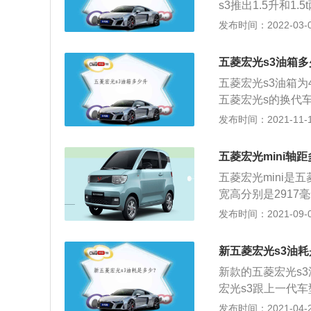
s3推出1.5升和1
式上市，设计继承
发布时间：2022-03-07
车第3排座椅可按
空间，拥有出色的装
五菱宏光s3油箱多
配6档手动变速箱，
五菱宏光s3油箱为4
1780mm。
五菱宏光s的换代
合器被广泛运用在
发布时间：2021-11-10
面的表现，可以说
型，一款为1.5L
五菱宏光mini轴
12马力，匹配6挡
五菱宏光mini是
w，最大扭矩为23
宽高分别是2917
的油箱容积能够衡
款车是单电机车型
发布时间：2021-09-03
要小于家用SUV
的。五菱宏光min
箱容积为40-50
搭载了锂离子电池
车，油箱容积也不
新五菱宏光s3油耗
池的能量密度更高
新款的五菱宏光s
独立悬架，后悬架
宏光s3跟上一代
性都是不如独立悬
识度，上格栅采用
发布时间：2021-04-28
成本降低了汽车的