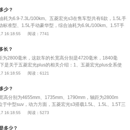
机，最大功率提升至82kW/5800rpm，最大扭矩146.5N.m/rp
是多少？
动机，最大功率63kW/6000rpm，最大扭矩108N.m/rpm，全
为6.9-7.3L/100km。五菱宏光s3在售车型共有6款，1.5L手
速器。
动标准型、1.5L手动豪华型，综合油耗为6.9L/100km。1.5T手
.1L/100km。1.5T手动豪华型的综合油耗为7.3L/100km。
 16:18:55
阅读：7741
合油耗，是车辆在NEDC测试规程下所测得的综合工况燃油消耗
高于这个值，为7.4-10.0L/100km。汽车油耗的高低与五大
距多长？
驾驶习惯、汽车本身、道路状态、自然风、环境温度。会使汽
距为2800毫米，这款车的长宽高分别是4720毫米，1840毫
因素如下：驾驶习惯：驾驶粗暴，比如急加油、常超车、遇红
以下是关于五菱宏光plus的相关介绍：1、五菱宏光plus全系使
使油耗增高。汽车本身：排量大的车比排量小的车油耗大，因
轮增压发动机，这款发动机有147马力和250牛米的最大扭矩，
 16:18:55
阅读：6121
就大，需要更多的汽油燃烧做功。汽车自重大的车油耗会高，
每分钟时输出最大功率，能在2200到3400转每分钟时输出最大
大的驱动扭矩。道路状态：土路、泥泞路、松软路面、山路
动机搭载了dvvt技术和多点电喷技术，并且使用了铝合金缸盖。
驶，阻力大，耗油会增加。自然风：迎风行驶、大风天行驶，
是多少？
以在比较低的转速下输出最大扭矩。与这款发动机匹配的是6
耗增加。环境温度低，发动机缸体温度低，冷起动时喷入的汽
高分别为4655mm、1735mm、1790mm，轴距为2800m
喷入更多的汽油才能然烧，油耗增大。同时，气温低，发动机
于中型suv，动力方面，五菱宏光s3搭载1.5L、1.5L、1.5T三
转速来热车，这也会增大油耗。
s3的1.5L发动机最大功率为82kw，最大扭矩为147nm，最高
 16:18:55
阅读：5273
Km。内饰方面，五菱宏光s3采用黑棕黄双色搭配，配有11英寸
盘和悬浮式8英寸中控触摸液晶屏。
距是多少？