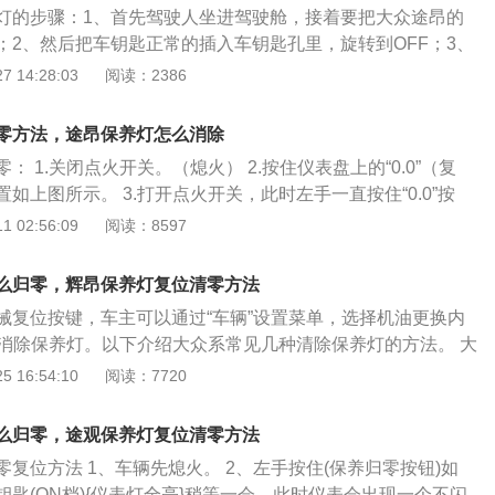
灯的步骤：1、首先驾驶人坐进驾驶舱，接着要把大众途昂的
格。内饰方面，大众的内饰做工扎实、选材高档、实用、环
；2、然后把车钥匙正常的插入车钥匙孔里，旋转到OFF；3、
大众的传统，同样拥有出色的品质。对于喜欢驾驶的消费者而
的保养归零按钮，按下去，不要松手；4、另外一只手去旋转
 14:28:03
阅读：2386
最能令大家兴奋。另外真皮包裹方向盘，不但手感优异，功能
OFF位置旋转到ON位置；5、观察仪表盘，黄色扳手消失后才
后排中央扶手、带化妆镜的遮阳板、手套箱冷藏功能及眼镜盒
按键。
。动力方面，大众途观搭载1.4T、1.8T两款涡轮增压发动
零方法，途昂保养灯怎么消除
118.0kW，最大马力：160PS，最大扭矩：250.0Nm，传
： 1.关闭点火开关。（熄火） 2.按住仪表盘上的“0.0”（复
匹配的是6档双离合、6速手自一体变速箱。
如上图所示。 3.打开点火开关，此时左手一直按住“0.0”按
显示屏上显示下列某条信息，松开“0.0”按钮即可。 确定要复位保
 02:56:09
阅读：8597
定要复位车况检查服务的数据？ 5.再次按压“0.0”按钮确认。
 6.检查保养灯是否已经归零，如果没有则必须从头开始。 请勿
么归零，辉昂保养灯复位清零方法
位保养显示，以免导致错误显示。保养提示功能仅起辅助作
械复位按键，车主可以通过“车辆”设置菜单，选择机油更换内
隔还应参照保养规定执行。如果长时间把汽车蓄电池断开，则
可消除保养灯。以下介绍大众系常见几种清除保养灯的方法。 大
下次保养到期的时间。发动机处于运转状态时，按压多功能方
程一 1、关闭点火开关保证车辆已经熄火 2、按住仪表盘上
 16:54:10
阅读：7720
，数秒钟后显示的保养信息隐去，返回常规显示模式。
钮位置如下所示。 3、打开点火开关的同时按住“0.0”按钮不要松
上的信息显示屏，当上面出现文字时松开“0.0”按钮。 5、再按
么归零，途观保养灯复位清零方法
。 6、这时保养灯已经归零，如果还没有归零的话需要重头开始。
复位方法 1、车辆先熄火。 2、左手按住(保养归零按钮)如
程二 1、车辆需要先熄火。 2、找到并长按右键（回零/调
匙(ON档){仪表灯全亮}稍等一会，此时仪表会出现一个不闪