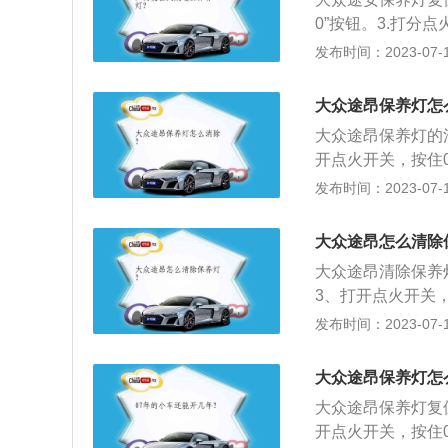
键。4、左手持续
0”按钮。3.打分
键（回零/调整按钮
息，松开“0.0”按
发布时间：2023-07-17
位。
是否已电归零，如
大众途昂保养灯怎
大众途昂保养灯的
开点火开关，按住
按压下0.0按钮即
发布时间：2023-07-17
mm、宽1989mm
发动机，最大功率是
大众途昂怎么清除
箱。
大众途昂清除保养灯
3、打开点火开关，
要复位保养服务的数据
发布时间：2023-07-17
途昂是上汽大众推出
73mm，轴距为29
大众途昂保养灯怎
挡双离合变速箱。
大众途昂保养灯复
开点火开关，按住