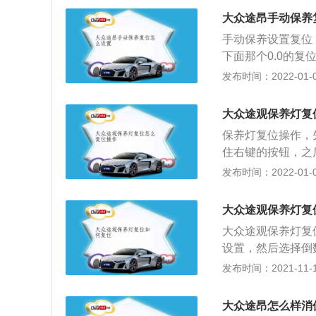
要部件的使用情况
大众途昂手动保养
一样，记录一些重
手动保养设置复位
下次更换汽车配件
下面那个0.0的
的时间。
况下不需要手动设
发布时间：2022-01-05
行保养了。常规保
要更换一些易耗橡
大众途观保养灯复
查。若平时用车环
保养灯复位操作，
境比较恶劣，用车
住右键的按钮，之
只有多检查多保养
动车辆检查保养灯
发布时间：2022-01-05
方便记录下次保养
养需要更换机油和
大众途观保养灯复
胶件和慢性磨损的
大众途观保养灯复
时间和里程不是固
设置，然后选择倒
比较好，用车比较
可。外观方面，大
发布时间：2021-11-10
程中比较激进，驾
看起来时尚、动感。
车子才能维持良好
前脸造型是大众品
大众途昂怎么样消
自然，保持了德系