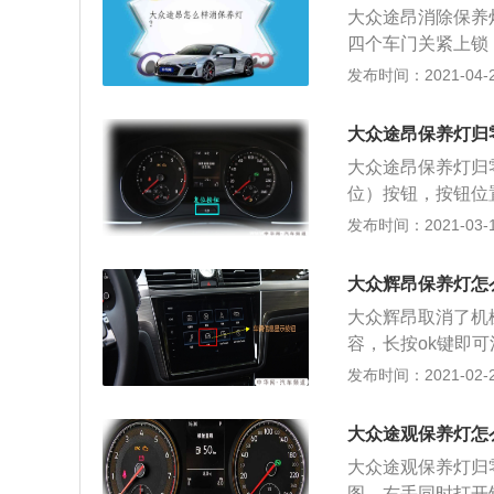
大众途昂消除保养
现出前后统一的风
四个车门关紧上锁
保。途观同样继承
这时候找仪表盘上
发布时间：2021-04-27
言，大众的方向盘
车钥匙，把钥匙从
更加齐全。除此，
能松手保养灯归零
均作为标配出现其中
大众途昂保养灯归
机，发动机最大功率：
大众途昂保养灯归零
动系统方面，与之
位）按钮，按钮位置
钮。 4.当仪表盘
发布时间：2021-03-11
养服务的数据？ 确
（按压一次即可）
大众辉昂保养灯怎
在保养周期之间复
大众辉昂取消了机
用，详细的保养间
容，长按ok键即
可能无法正确计算
众系保养灯归零教
发布时间：2021-02-25
向盘上的OK按钮
的“0.0”按钮，按
开。 4、留意仪表
大众途观保养灯怎
一次“0.0”按钮
大众途观保养灯归零
大众系保养灯归零教
图，右手同时打开钥