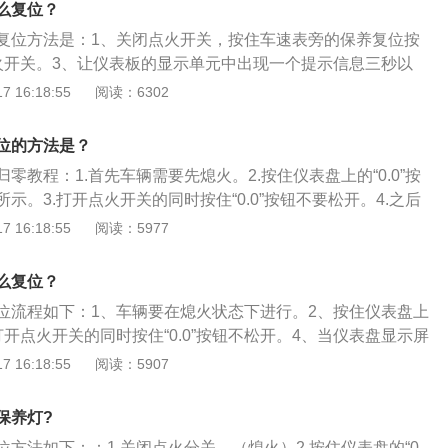
么复位？
复位方法是：1、关闭点火开关，按住车速表旁的保养复位按
火开关。3、让仪表板的显示单元中出现一个提示信息三秒以
火开关松开车速表旁的保养复位按钮。5、再按一下转速表侧的
 16:18:55
阅读：6302
钮。6、再打开点火开关。如果还有再重复以上的工作即可。扩
下次保养设置的操作步骤是：1、打开点火开关。2、启动厂家
位的方法是？
车上。3、在控制单元列表界面选择组合仪表模块。4、在组合
零教程：1.首先车辆需要先熄火。2.按住仪表盘上的“0.0”按
标右键选择，在下拉菜单里面选择引导型功能。5、选择17常
示。3.打开点火开关的同时按住“0.0”按钮不要松开。4.之后
保养。根据专检的提示分别进行执行设定，即可完成下次保养的
显示文字，此时我们松开“0.0”按钮。5.再次按压“0.0”按钮
 16:18:55
阅读：5977
置。
可）。6.检查保养灯是否已经归零，如果没有则必须重头开
车保养灯是车辆预订的保养周期，行驶到了要保养的公里时，
么复位？
起提示要对车辆进行保养。
位流程如下：1、车辆要在熄火状态下进行。2、按住仪表盘上
3、打开点火开关的同时按住“0.0”按钮不松开。4、当仪表盘显示屏
开“0.0”按钮即可。5、按下“0.0”按钮以确认状态（只需按一
 16:18:55
阅读：5907
查保养灯是否已复位，必要时在重复一次上述操作。以下是关
保养灯复位的流程：1、先关闭点火开关，保证车辆已熄火。
保养灯?
的右键（回零/调整）按钮。3、打开点火开关，左手不要放开右
方法如下：：1.关闭点火分关。（熄火）2.按住仪表盘的“0.