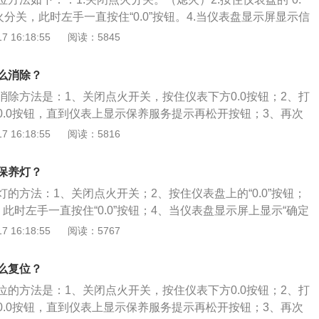
按住“回零/调整”按钮不放等待直至保养灯进入复位模式，松开右
点火分关，此时左手一直按住“0.0”按钮。4.当仪表盘显示屏显示信
）。5、松开右键20秒内，按压一次左键“菜单按钮”确认复
钮。5.再次按压“0.0”按钮确认。（按压一次即可）6.检查保养灯
 16:18:55
阅读：5845
果没有则必须从头分始。
么消除？
消除方法是：1、关闭点火开关，按住仪表下方0.0按钮；2、打
0.0按钮，直到仪表上显示保养服务提示再松开按钮；3、再次
可。大众途昂是一款中大型5门7座suv，其车身尺寸是：长5039
 16:18:55
阅读：5816
、高1773mm，轴距为2980mm。大众途昂搭载了2.0t涡轮增压
137kw，最大扭矩是320nm，与其匹配的是7挡双离合变速
保养灯？
的方法：1、关闭点火开关；2、按住仪表盘上的“0.0”按钮；
此时左手一直按住“0.0”按钮；4、当仪表盘显示屏上显示“确定
”，松开“0.0”按钮；5、再次按压“0.0”按钮确认即可。大众
 16:18:55
阅读：5767
的一款中大型SUV，长宽高分别是5039mm、1989mm、17
80mm，搭载2.0T涡轮增压发动机，最大功率是137kw，匹配7
么复位？
位的方法是：1、关闭点火开关，按住仪表下方0.0按钮；2、打
0.0按钮，直到仪表上显示保养服务提示再松开按钮；3、再次