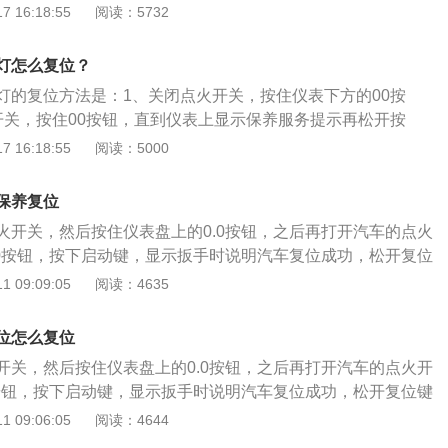
，保养灯归零即可。大众途昂是一款中大型5门7座suv，其车身
 16:18:55
阅读：5732
m、宽1989mm、高1773mm，轴距为2980mm，搭载了2.0T涡
双离合变速箱，最大功率是137千瓦，最大扭矩是320牛米。
灯怎么复位？
灯的复位方法是：1、关闭点火开关，按住仪表下方的00按
开关，按住00按钮，直到仪表上显示保养服务提示再松开按
一下00按钮，即可完成复位。途昂是上汽大众推出的一款大型S
 16:18:55
阅读：5000
5039mm、1989mm、1773mm，轴距为2980mm。该车配
道保持、盲点监测、防碰撞预警、方向盘加热、前排座椅加热
保养复位
功能。
火开关，然后按住仪表盘上的0.0按钮，之后再打开汽车的点火
.0按钮，按下启动键，显示扳手时说明汽车复位成功，松开复位
昂是上汽大众集团推出的全新中大型SUV，汽车的外观借鉴了
 09:09:05
阅读：4635
Blue的设计风格，搭配双幅镀铬横条式进气格栅，直接延伸到汽
的长宽高为5039×1989×1773mm整体尺寸与奥迪Q7的尺
位怎么复位
采用平行线条的设计元素，搭配三幅式平底方向盘，12.3英寸
开关，然后按住仪表盘上的0.0按钮，之后再打开汽车的点火开
供2.0tsI高低功率发动机和2.5tv6发动机两种选择，2.5t发
0按钮，按下启动键，显示扳手时说明汽车复位成功，松开复位键
众国产车型上，匹配的是7速湿式双离合变速箱。
车送到4s店进行保养首先由维修人员检查汽车的灯光是否正常
 09:06:05
阅读：4644
动机机舱内的各个液面是否正常，之后检查轮胎和汽车各种重