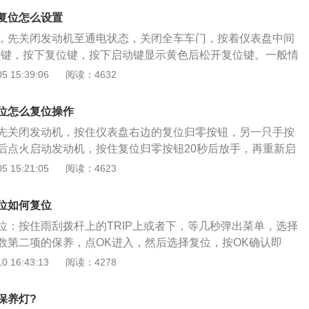
，最后用电脑检测并进行保养灯归零复位。保养灯就像计时器
复位怎么设置
要配件的使用里程数。如果在检查完后不将保养灯归零，会给
，先关闭发动机至通电状态，关闭全车车门，按着仪表盘中间
造成不必要的麻烦，使车主和维修人员无法准确知道配件使用
复位键，按下复位键，按下启动键显示黄色后松开复位键。一般情
置保养复位键。当仪表盘上亮起保养灯，说明是时候带车辆进
 15:39:06
阅读：4632
养需要更换机油和其他油水，还要更换机油滤和空气滤等，还
胶件和慢性磨损的零件。除了更换这种零件还要对车子进行检
位怎么复位操作
境比较好，用车比较温柔，可以适当延迟保养。若平时用车环
先关闭发动机，按住仪表盘右边的复位归零按钮，另一只手按
过程中比较激进，驾车比较粗鲁，就可以考虑提前进行保养。
后点火启动发动机，按住复位归零按钮20秒后放手，再重新启
，车子才能维持良好的运转，才能保障行车安全。
是否成功复位。每一次保养完后都应该按下保养灯复位按钮，
 15:21:05
阅读：4623
时间。当亮起保养灯，说明是时候带车辆进行保养了。常规保
其他油水，还要更换机油滤和空气滤等，还要更换一些易耗橡
位如何复位
零件。除了更换这种零件还要对车子进行检查。当然了，保养
位：按住雨刮拨杆上的TRIP上或者下，等几秒弹出菜单，选择
定死的，车主可以根据自己的情况进行保养。若平时用车环境
数第二项的保养，点OK进入，然后选择复位，按OK确认即
温柔，可以适当延迟保养。若平时用车环境比较恶劣，用车过
众途观采用大众最新的家族设计理念。泪眼前大灯惹人喜爱，
 16:43:13
阅读：4278
车比较粗鲁，就可以考虑提前进行保养。只有多检查多保养，
其实它的设计灵感来自于大众ConceptA概念车，另U字形的
的运转，才能保障行车安全。
牌的精髓设计，途观上表现得更着实出色。车身侧面，流畅、
保养灯?
车一贯的稳重、内敛。尾部方面，尾灯与前大灯相互辉映，表