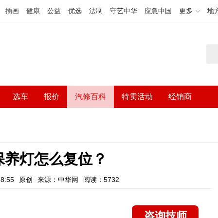
插画
健康
公益
优选
法制
守艺中华
应急中国
更多
地
选车
报价
汽修百科
特卖活动
经销商
保养灯怎么复位？
8:55
原创
来源：中华网
阅读：5732
咨询技师