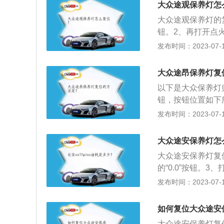
大众途观保养灯怎
大众途观保养灯的
钮。2、再打开点
上。4、不关闭点
发布时间：2023-07-17
菜单/时间设置按
展内容：途观距离
大众途昂保养灯复
诊断仪器，连接到
以下是大众保养灯归
仪表模块上点击鼠
钮，按钮位置如下所
规检查及17换油
在仪表信息显示屏上会
发布时间：2023-07-17
时间和公里数的设
确认（按压一次即
始。扩展内容：汽
大众途安保养灯怎
汽车保养灯就会亮
大众途安保养灯复
的“0.0”按钮。
上显示文字信息，松
发布时间：2023-07-17
次）。6、最后检
于大众系其他车型
如何复位大众途安
2、按住仪表盘上
大众途安保养灯复位