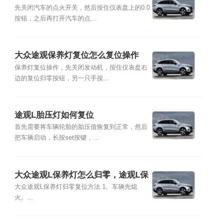
先关闭汽车的点火开关，然后按住仪表盘上的0.0
按钮，之后再打开汽车的点...
大众途观保养灯复位怎么复位操作
保养灯复位操作，先关闭发动机，按住仪表盘右
边的复位归零按钮，另一只手按...
途观L胎压灯如何复位
首先需要将车辆轮胎的胎压值恢复到正常，然后
把车辆启动，长按set按键，...
大众途观L保养灯怎么归零，途观L保
养灯复位清零方法
大众途观L保养灯归零复位方法 1、车辆先熄
火。...