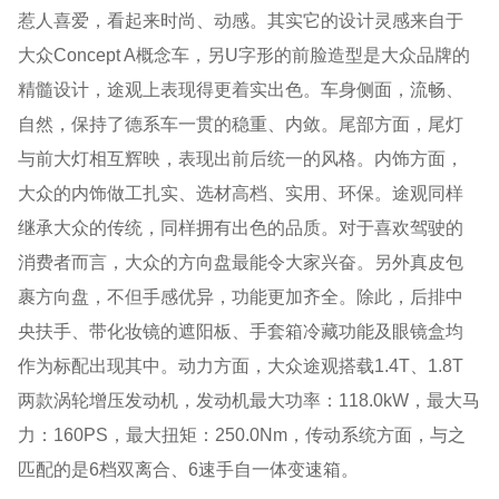
惹人喜爱，看起来时尚、动感。其实它的设计灵感来自于
大众Concept A概念车，另U字形的前脸造型是大众品牌的
精髓设计，途观上表现得更着实出色。车身侧面，流畅、
自然，保持了德系车一贯的稳重、内敛。尾部方面，尾灯
与前大灯相互辉映，表现出前后统一的风格。内饰方面，
大众的内饰做工扎实、选材高档、实用、环保。途观同样
继承大众的传统，同样拥有出色的品质。对于喜欢驾驶的
消费者而言，大众的方向盘最能令大家兴奋。另外真皮包
裹方向盘，不但手感优异，功能更加齐全。除此，后排中
央扶手、带化妆镜的遮阳板、手套箱冷藏功能及眼镜盒均
作为标配出现其中。动力方面，大众途观搭载1.4T、1.8T
两款涡轮增压发动机，发动机最大功率：118.0kW，最大马
力：160PS，最大扭矩：250.0Nm，传动系统方面，与之
匹配的是6档双离合、6速手自一体变速箱。