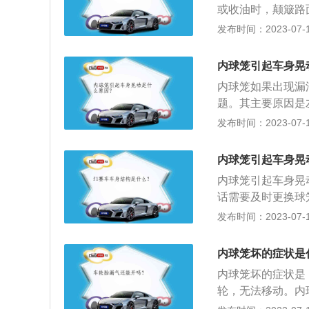
或收油时，颠簸路
异常明显；行驶的
发布时间：2023-07-17
查内球笼的防尘罩
损坏主要是表现在钢
内球笼引起车身晃
如果车辆失去动力
内球笼如果出现漏
定要及时的维修和
题。其主要原因是
辆在行驶时就会出
发布时间：2023-07-17
晃动时可以看看球
注适量的润滑油进
内球笼引起车身晃
球笼位置的轮胎，
内球笼引起车身晃
后把方向盘打左此
话需要及时更换球
向外倾斜然后外球
或磨损严重时，车
发布时间：2023-07-17
成。需要注意的是
不同导致左右轮动
从里面漏出来。
现方向跑偏的问题
内球笼坏的症状是
的，不管是动力输
内球笼坏的症状是
轮，无法移动。内
成。球笼也叫做等