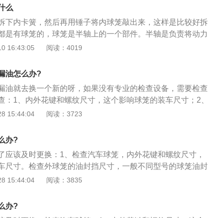
，分为内球笼和外球笼。球笼在汽车底盘上。内球笼、外球笼
什么
轴。两个半轴连接车轮和差速器，传输动能让车辆运行。因为
拆下内卡簧，然后再用锤子将内球笼敲出来，这样是比较好拆
位置会变化，所以动力输出端与输入端的角度经常变化，因此
都是有球笼的，球笼是半轴上的一个部件。半轴是负责将动力
半轴属于传动系统。如果汽车上没有传动系统，那发动机产生
 16:43:05
阅读：4019
到车轮上的，这样车子是无法前进的。如果是前驱车，那半轴
接的。如果是后驱车，那后桥有差速器，半轴是直接与差速器
漏油怎么办?
有橡胶密封套，这个密封套长时间使用可能会出现老化现象。
漏油就去换一个新的呀，如果没有专业的检查设备，需要检查
老化了，那会导致密封套的密封性能下降，这样会导致球笼漏
查：1、内外花键和螺纹尺寸，这个影响球笼的装车尺寸；2、
漏油现象后不去及时修复，那球笼就会出现润滑不良现象，还
挡尺寸，一般不同型号的球笼油封挡有所差别；3、看看内花
 15:44:04
阅读：3723
如果球笼出现了异常磨损现象，那球笼的旷量就会变大，这样
确，卡簧槽宽度影响球笼装车后球笼在半轴上的窜动；4、用
球笼出现异响。所以，在平时保养时，车友们需要将车子升起
摇摆一下球笼，看转动是否灵活；5、材料、热处理性能等需
可以看到球笼的密封套是否破损，球笼是否出现了漏油现象。
么办?
检查。
是很重要的，如果传动系统出现了损坏，那会影响车子正常运
了应该及时更换：1、检查汽车球笼，内外花键和螺纹尺寸，
车尺寸。检查外球笼的油封挡尺寸，一般不同型号的球笼油封
看看内花键内卡簧槽是否正确，卡簧槽宽度影响球笼装车后球
 15:44:04
阅读：3835
；3、用个轴插入内花键内摇摆一下球笼，看转动是否灵活，
等需要专用的设备才能检查。
么办?