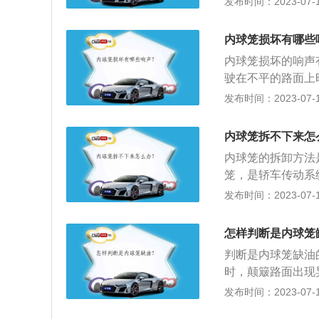
发布时间：2023-07-17
轮，驱动轿车高速
入。进入沙粒会使
内球笼损坏有哪些
个悬架出现损坏。
内球笼损坏的响声
驶在不平的路面上
会有异响，大多数
发布时间：2023-07-17
响，滑行的时候很
万向节，特点是在
内球笼拆不下来怎
向位移，另一种是
内球笼的拆卸方法
之间不仅能相对转
笼，是轿车传动系
个前车轮，驱动轿
发布时间：2023-07-17
环、润滑脂组成。
来检测一下车辆的
怎样判断是内球笼
象，如密封套出现
判断是内球笼缺油
时，颠簸路面出现
显；行驶的时候方
发布时间：2023-07-17
笼的防尘罩及润滑