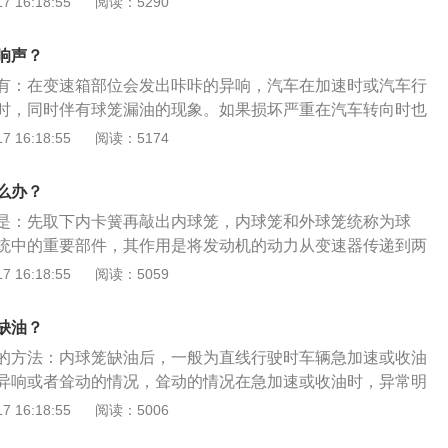
 16:18:55
阅读：5290
行驶。球笼摩擦面刚性高，需要有胶套保护，隔离水与沙粒进
提升磨损速度、出现间隙造成前桥的转向球头拉杆胶套以及整
响声？
有：在变速箱部位会发出咔咔的异响，汽车在加速时或汽车行
时，同时伴有球笼漏油的现象。如果损坏严重在汽车转向时也
球笼损坏的情况下，是在车辆给油加速发力的时候才会咔咔异
 16:18:55
阅读：5174
少会异响。轿车上常用的球笼分为两种，一种是固定型球笼式
传递转矩的过程中，主从动轴之间只能相对转动、不会产生轴
么办？
伸缩型球笼式万向节，特点是在传递转矩的过程中，主从动轴
是：先取下内卡簧再敲出内球笼，内球笼和外球笼统称为球
动，而且可以产生轴向位移。
统中的重要部件，其作用是将发动机的动力从变速器传递到两
车高速行驶。内球笼由钟型壳、三叉轴承或钢珠、防尘罩、束
 16:18:55
阅读：5059
在平时用车时，建议车主在每次保养时都将车辆用举升机升起
底盘，在检测底盘时就能看到球笼的密封套是不是有破损现
缺油？
破损现象，应当立即更换，以免磨损内球笼影响驾驶。
的方法：内球笼缺油后，一般为直线行驶时车辆急加速或收油
异响或者耸动的情况，耸动的情况在急加速或收油时，异常明
向跑偏，损坏严重，车轮动力传递可能会中断，可以检查内球
 16:18:55
阅读：5006
情况，并检查内外球笼的工作间隙来进行判定。球笼属于汽车