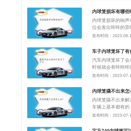
内球笼损坏有哪些
内球笼损坏的响声
位会发出咔咔的异
会有异响，这种情
发布时间：2023-08-15
隙，一般球笼内部
说明球笼磨损严重
车子内球笼坏了有
时方向跑偏，转向
汽车内球笼坏了会
损，减少轮胎的使
时候就会有咔咔咔
重。4、方向盘卡
轮，球笼内外打滑
发布时间：2023-07-17
损坏时，汽车转弯
象，以及球笼在使
内球笼撬不出来怎
作用是连接半轴和
内球笼撬不出来解
向上都能连续地传
车辆上基本都有的
式万向节，它的特
于不相同的角度，
发布时间：2023-07-17
产生轴向位移，它
的。假如橡胶密封
型球笼式万向节，
笼出现不正常的磨
动，而且可以产生
宝马740内球笼可