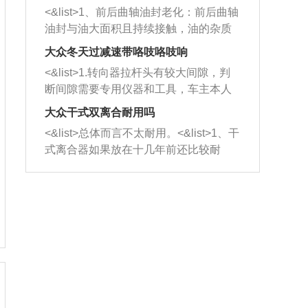
平底锅两耳，然后往左打半圈、一圈、
西取出来。但如果是因为积碳过多引起
<&list>1、前后曲轴油封老化：前后曲轴
一圈半的练习，往右同样也要打相同的
的堵塞，就需要将三元催化器泡在草酸
油封与油大面积且持续接触，油的杂质
圈数。 <&list>3、最后强调要反复练
中进行清洗。 <&list>3、也可以利用清
和发动机内持续温度变化使其密封效果
习，这样就可以形成肌肉记忆，在真实
大众冬天过减速带咯吱咯吱响
洗剂对堵塞的情况得到解决，将清洗剂
逐渐减弱，导致渗油或漏油。<&list>2、
驾驶车辆时，不需要记忆也能打好方
放在燃油箱中，与燃油混合后，车辆启
<&list>1.转向器拉杆头有较大间隙，判
活塞间隙过大：积碳会使活塞环与缸体
向。
动时，就可以和汽油一起进入到燃烧
断间隙需要专用仪器和工具，车主本人
的间隙扩大，导致机油流入燃烧室中，
室，最后形成废气排出，就可以让三元
无法制作，需要将车辆送到修理厂或4s
造成烧机油。<&list>3、机油粘度。使用
大众干式双离合耐用吗
催化器得到清洗，排气管堵塞的情况就
店；<&list>2.车辆半轴套管防尘罩破
机油粘度过小的话，同样会有烧机油现
<&list>总体而言不太耐用。<&list>1、干
能够得到解决。
裂，破裂后会出现漏油现象，使半轴磨
象，机油粘度过小具有很好的流动性，
式离合器如果放在十几年前还比较耐
损严重，磨损的半轴容易损坏，产生异
容易窜入到气缸内，参与燃烧。<&list>
用，但是由于现在的汽车发动机动力输
响；<&list>3.稳定器的转向胶套和球头
4、机油量。机油量过多，机油压力过
出越来越高，使得干式离合器散热不足
老化，一般是使用时间过长造成的。解
大，会将部分机油压入气缸内，也会出
的缺陷也逐渐暴露出来。<&list>2、由于
决方法是更换新的质量好的转向橡胶套
现烧机油。<&list>5、机油滤清器堵塞：
干式双离合的工作环境暴露在空气中，
和球头。
会导致进气不畅，使进气压力下降，形
而离合器的散热也是通离合器罩上面的
成负压，使机油在负压的情况下吸入燃
几个小孔来进行散热。但是在行驶过程
烧室引起烧机油。<&list>6、正时齿轮或
中变速箱需要换挡，就不得不使得离合
链条磨损：正时齿轮或链条的磨损会引
器频繁工作。<&list>3、长时间的低速行
起气阀和曲轴的正时不同步。由于轮齿
驶以及过于频繁的启停，导致离合器的