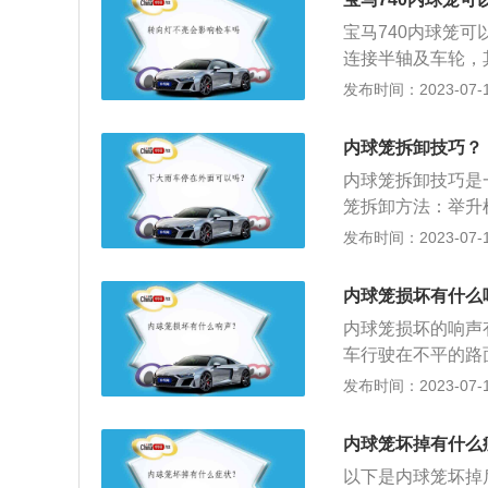
响声。
笼。内球笼损坏最
宝马740内球笼
变速箱部位会发出
连接半轴及车轮，
转向时也会有异响
动）上，都能连续
发布时间：2023-07-17
转向时在前轮部分
然就不能跑，即便
箱差速器部位，外
内球笼拆卸技巧？
辆转弯时都是外球
内球笼拆卸技巧是
束环，润滑脂这几
笼拆卸方法：举升
丝，(拧松过程可
发布时间：2023-07-17
外拉松前减振和半
卡簧即可慢慢敲出
内球笼损坏有什么
罩，束环，润滑脂
内球笼损坏的响声
针的轴承，可以在
车行驶在不平的路
适用于扭转角度不
转向时也会有异响
发布时间：2023-07-17
在车辆运动时产生
会咔咔异响，滑行
定型球笼式万向节
内球笼坏掉有什么
不会产生轴向位移
以下是内球笼坏掉
中，主从动轴之间