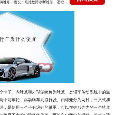
国家认证的汽车维修技师，15年德美日等各系车辆维修，擅长：疑难故障诊断维修，远程维修技术指导
个卡子。内球笼和外球笼统称为球笼，是轿车传动系统中的重
两个前车轮，驱动轿车高速行驶。内球笼分为两种，三叉式和
球，是使用三个带有滚针的轴承，可以在钟形壳内的三个轨道