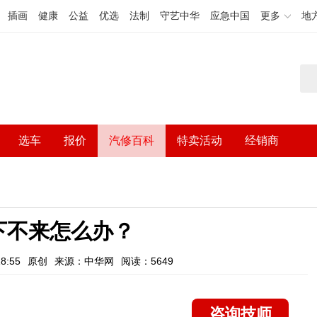
插画
健康
公益
优选
法制
守艺中华
应急中国
更多
地
选车
报价
汽修百科
特卖活动
经销商
下不来怎么办？
8:55
原创
来源：中华网
阅读：5649
咨询技师