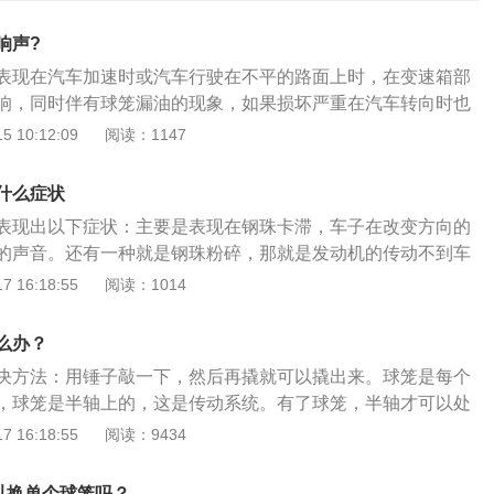
响声?
表现在汽车加速时或汽车行驶在不平的路面上时，在变速箱部
响，同时伴有球笼漏油的现象，如果损坏严重在汽车转向时也
况可以前往维修站把车举起来，用手晃动球笼，感受球笼的间
 10:12:09
阅读：1147
都是紧密配合的，几乎没有间隙，如果感受到间隙比较大，就
了，需要更换内球笼。内球笼损坏的影响：1、造成车辆行驶
什么症状
得不到有效果调节，甚至引发事故。2、加速车辆轮胎的磨
表现出以下症状：主要是表现在钢珠卡滞，车子在改变方向的
用寿命。3、严重可能损坏助力油泵，转向时方向盘明显变
的声音。还有一种就是钢珠粉碎，那就是发动机的传动不到车
死，无法转向。
，这一般是球笼罩破坏，没有润滑油造成。汽车的外球笼出现
 16:18:55
阅读：1014
时会出现咔咔咔的响声。汽车球笼坏了会出现防尘罩漏油的现
用过程中会出现异响、卡顿等现象。球笼也叫做等速万向节，
么办？
车轮，是汽车传动系统中很重要的部件，使动力不管在任何方
决方法：用锤子敲一下，然后再撬就可以撬出来。球笼是每个
递到车轮上。轿车上常用的球笼分为两种，一种是固定型球笼
，球笼是半轴上的，这是传动系统。有了球笼，半轴才可以处
点是在传递转矩的过程中，主从动轴之间只能相对转动、不会
球笼上基本都是有橡胶密封套的，而且球笼内也是有润滑油
 16:18:55
阅读：9434
通常用于靠近车轮处，就是我们常说的外球笼。另一种是伸缩
套破了，那么球笼内部的润滑油就会漏出来，这样会影响到球
它的特点是在传递转矩的过程中，主从动轴之间不仅能相对转
损。假如球笼磨损了，那么旷量就会变大，这样球笼就会发出
轴向位移，它通常用于靠近驱动桥处，也就是我们常说的内球
以换单个球笼吗？