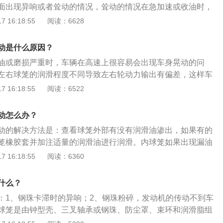
面出现异响或者耸动的情况，耸动的情况在急加速或收油时，
时候方向跑偏,损坏严重的话车轮动力传递可能会中断。可以检
 16:18:55
阅读：6628
及润滑情况，并检查内外球笼的工作间隙来进行判定。内球笼
珠卡滞，就会有“咔咔”的声音(但必须是改变方向前提)。2、
动是什么原因？
无法行驶也可能是内球笼损坏过于严重导致，所以球笼坏了一
油或磨损严重时，车辆在高速上很容易会出现车身晃动的问
更换。
左右球笼的润滑程度不同导致左右轮动力输出有偏差，这样车
现晃动，同时还会出现方向跑偏的问题。因此在遇到车辆车身
 16:18:55
阅读：6522
笼外部有没有润滑油渗出，有就需要及时更换球笼橡胶套并加
行润滑。半轴内球笼拆卸好方法如下：1、首先拆下需要更换
动怎么办？
随后拆掉半轴上的固定螺丝；2、拆掉元宝梁内部的螺丝，然
动的解决方法是：查看球笼外部有没有润滑油渗出，如果有的
时整个避震弹簧连接刹车盘的部分都可以转动；3、使前避震
笼橡胶套并加注适量的润滑油进行润滑。内球笼如果出现漏油
笼就可以从前面拔出来，最后接着拆掉内球笼的螺丝即可完
辆在高速很容易出现车身晃动的问题，因左右球笼的润滑程度
 16:18:55
阅读：6360
在拆卸时应该避免弄破球笼外面的橡胶件，不然润滑油很容易
力输出有偏差，这样车辆在行驶时就会出现晃动，同时还会出
。内球笼是连接变速箱差速器部位的，外球笼是连接车轮部位
什么？
出的，还是车辆转弯时都是外球笼在起作用。
：1、钢珠卡滞时的异响；2、钢珠粉碎，发动机的传动不到车
球笼是由钟型壳、三叉轴承或钢珠、防尘罩、束环和润滑脂组
速万向节，其作用是将发动机的动力从变速器传递到两个前车