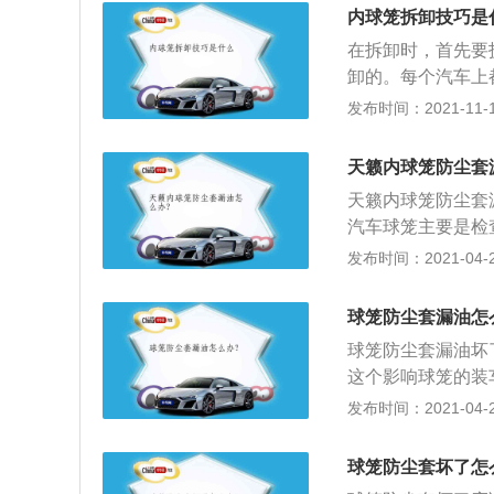
传动系统的一部分
内球笼拆卸技巧是
和传动杆组成了半
在拆卸时，首先要
车轮在汽车行驶时
卸的。每个汽车上
需要球笼来调节。
传递到车轮上的，
发布时间：2021-11-10
的动力是无法传递
是直接与变速箱连
天籁内球笼防尘套
连接的。球笼上面
天籁内球笼防尘套
如果球笼的密封套
汽车球笼主要是检
油。如果球笼出现
检查外球笼的油封
发布时间：2021-04-28
会出现磨损现象。
键内卡簧槽是否正
就会导致在行驶时
个轴插入内花键内
来检查一下，这样
球笼防尘套漏油怎
要专用的设备才能
汽车上的传动系统
球笼防尘套漏油坏
行。
这个影响球笼的装
挡有所差别；2、
发布时间：2021-04-28
笼在半轴上的窜动
材料、热处理性能
球笼防尘套坏了怎