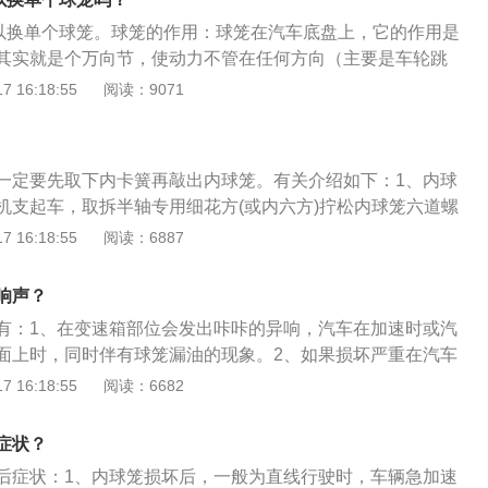
明显的特征是汽车在加速时或汽车行驶在不平的路面上时，在
可以换单个球笼。球笼的作用：球笼在汽车底盘上，它的作用是
咔咔的异响，同时伴有球笼漏油的现象，如果损坏严重在汽车
其实就是个万向节，使动力不管在任何方向（主要是车轮跳
。外球笼损坏最明显的特征就是汽车在直线行驶时正常，而在
的传递到车轮，如果它坏掉，动力的传递就可能中断，汽车当
 16:18:55
阅读：9071
发出咔咔的响声，严重时无法转向。
能跑，方向也会跑偏。球笼的构成和位置：内球笼是连接变速
球笼是连接车轮部位，外球笼的作用不管是动力输出的还有车
笼在起作用。球笼一般由钟型壳，三叉轴承或钢珠，防尘罩，
一定要先取下内卡簧再敲出内球笼。有关介绍如下：1、内球
部分组成。
机支起车，取拆半轴专用细花方(或内六方)拧松内球笼六道螺
抱住轮胎)取下螺丝和锁片。拧松下支臂球头锁紧板螺丝母，向
 16:18:55
阅读：6887
轴。向后推开球笼防尘套，在球笼外侧有一个内卡簧，取下内
内球笼。2、内球笼的组成：钟型壳，三叉轴承或钢珠，防尘
响声？
。三球销式等速万向节的里面没有钢球，而是使用三个带有滚
有：1、在变速箱部位会发出咔咔的异响，汽车在加速时或汽
钟形壳内的三个轨道里进行滑移。主要用于四驱车的内球笼，
面上时，同时伴有球笼漏油的现象。2、如果损坏严重在汽车
大的内球笼的位置，可以向内和向外滑移，以此来适应驱动轴
，大多数球笼损坏的情况下，是在车辆给油加速发力的时候才
 16:18:55
阅读：6682
的长度变化。
的时候很少会有异响。轿车上常用的球笼分为两种，一种是固
，特点是在传递转矩的过程中，主从动轴之间只能相对转动、
症状？
，另一种是伸缩型球笼式万向节，特点是在传递转矩的过程
后症状：1、内球笼损坏后，一般为直线行驶时，车辆急加速
不仅能相对转动,而且可以产生轴向位移。