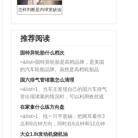
怎样判断是内球笼缺油
推荐阅读
固特异轮胎什么档次
<&list>固特异轮胎是高档品牌，是美国
的汽车轮胎品牌。虽然是高档轮胎品
牌，但是中高低端的轮胎都有生产，这
国六排气管堵塞怎么清理
也是为了更好的开拓市场。
<&list>1、当车主发现自己的国六车排气
管出现堵塞的情况时，可以利用铁丝或
者是细棍，直接将杂物给取出来，如果
在家拿什么练方向盘
堵塞情况比较严重，也可以采取应急措
<&list>1、找一只平底锅，把两耳看作3
施。 <&list>2、直接利用木棍将所有的
点和9点钟方向，同时在6点钟和12点钟
杂物推到排气管里面的位置处，然后将
方向做一个标记。 <&list>2、双手握住
三元催化器拆解开，就可以将堵塞的东
大众1.8t发动机烧机油