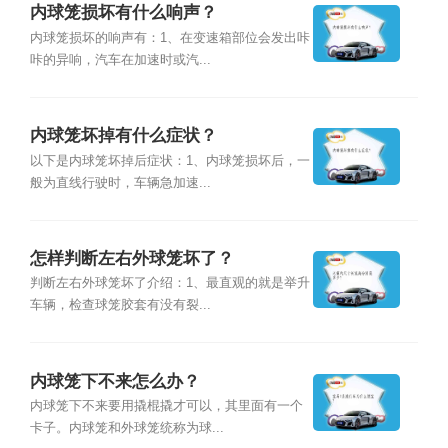
内球笼损坏有什么响声？
内球笼损坏的响声有：1、在变速箱部位会发出咔
咔的异响，汽车在加速时或汽...
内球笼坏掉有什么症状？
以下是内球笼坏掉后症状：1、内球笼损坏后，一
般为直线行驶时，车辆急加速...
怎样判断左右外球笼坏了？
判断左右外球笼坏了介绍：1、最直观的就是举升
车辆，检查球笼胶套有没有裂...
内球笼下不来怎么办？
内球笼下不来要用撬棍撬才可以，其里面有一个
卡子。内球笼和外球笼统称为球...