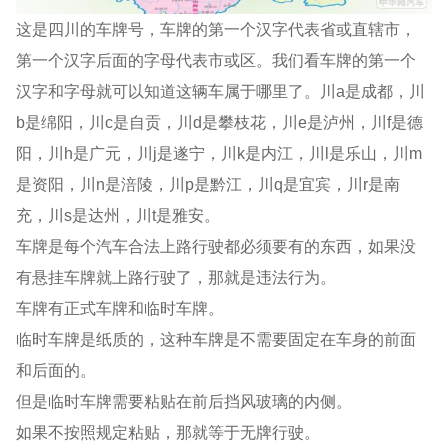
这是四川的车牌号，车牌的第一个汉字代表省或直辖市，
第一个汉字后面的字母代表市或区。我们看车牌的第一个
汉字和字母就可以知道这辆车属于哪里了。川a是成都，川
b是绵阳，川c是自贡，川d是攀枝花，川e是泸州，川f是德
阳，川h是广元，川j是遂宁，川k是内江，川l是乐山，川m
是资阳，川n是涪陵，川p是黔江，川q是宜宾，川r是南
充，川s是达州，川t是雅安。
车牌是每个汽车合法上路行驶都必须要有的东西，如果没
有悬挂车牌就上路行驶了，那就是违法行为。
车牌有正式车牌和临时车牌。
临时车牌是纸质的，这种车牌是不需要固定在车身的前面
和后面的。
但是临时车牌需要粘贴在前后挡风玻璃的内侧。
如果不按照规定粘贴，那就等于无牌行驶。