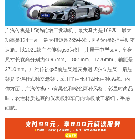
广汽传祺是1.5t涡轮增压发动机，最大马力是169匹，最大
功率是124千瓦，最大扭矩是265牛米，匹配的是6挡手动变
速箱。以2021款广汽传祺gs5为例，其属于中型suv，车身
尺寸长宽高分别为4695mm、1885mm、1726mm，轴距是
2710mm。广汽传祺gs5前悬架是麦弗逊式独立悬架，后悬
架是多连杆式独立悬架，采用了两驱和四驱两种系统。内
饰方面，广汽传祺gs5有黑色和棕色两种风格，彰显时尚品
味，软性材质包裹的仪表板和车门内饰板做工精细，手感
细腻。