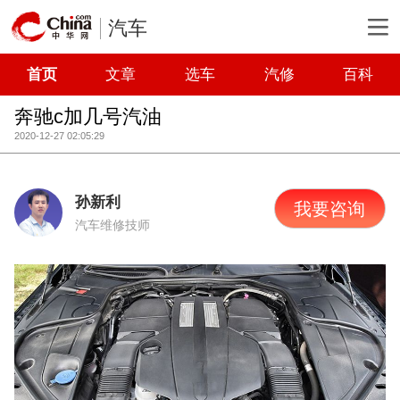
汽车
首页
文章
选车
汽修
百科
奔驰c加几号汽油
2020-12-27 02:05:29
孙新利
我要咨询
汽车维修技师