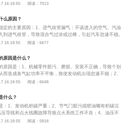
速是指发动机在无负荷的情况下运转，只需克服自身内部机件
 16:18:55
阅读：7013
耗会增加，动力更是严重不足。所以换空滤很重要，最好三万
外输出功率。维持发动机稳定运转的最低转速被称为怠速，是
、气缸燃烧室，活塞积炭太多：气缸的燃烧室里面积炭太多，
之一。工作性能良好的发动机，其怠速一般为550-800转/分
吸附作用。所以点火启动的时候时间会延长一点。4、积炭太
什么原因？
常怠速、行车怠速、怠速不稳。3、机械结构：配气机构，发动
气门、活塞环上面，间接造成缸压不够。冷车启动就容易怠速
稳定的主要原因：1、进气歧管漏气：不该进入的空气、汽油
构。
平时汽车怠速不稳的原因可能很多，像是真空漏气、火花塞坏
入到进气歧管，导致混合气过浓或过稀，引起汽车怠速不稳。
多：节气门和周围进气道的积碳过多，空气通道截面积发生变
 16:18:55
阅读：6677
无法精确控制怠速进气量，也会导致混合气过浓或过稀，造成
、进气系统执行元件故障：发动机进气系统的执行元件很多，
的原因是什么？
怠速步进电机、占空比电磁阀、空气流量计、进气压力传感器
的原因是：1、机械零件脏污、磨损、安装不正确，导致个别
汽车怠速不稳。4、燃油系统故障：喷油器堵塞、燃油滤清器
从而造成各气缸功率不平衡，致使发动机出现怠速不稳；2、
堵塞、燃油压力调节器故障、回油管堵塞等故障都会导致喷油
正常，导致混合气燃烧不良，造成各气缸功率难以平衡，使发
 16:18:55
阅读：6648
合气过浓或过稀，造成汽车怠速不稳。5、点火系统故障：点
；3、节气门和周围进气道的积碳、污垢过多，空气通道截面
塞间隙不正确、火花塞电极烧蚀或损坏、高压线电阻过大等故
控制单元无法精确控制怠速进气量，造成混合气过浓或过稀，
量下降或失火，造成汽车怠速不稳忽高忽低。
是什么？
是：1、发动机积碳严重；2、节气门脏污或喷油嘴有积碳沉
高压导线和点火线圈故障导致点火系统工作不良；4、油压不
不足或进气压力传感器数值错误；5、油路堵塞引起供油不
 16:18:55
阅读：5818
件老化。怠速不稳定的解决方法是：1、清理发动机和怠速马达