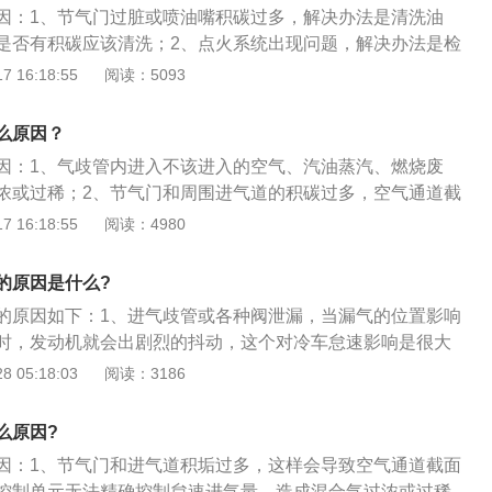
因：1、节气门过脏或喷油嘴积碳过多，解决办法是清洗油
6、更换三元催化器；7、消除EGR阀上的积炭或更换EGR阀。
是否有积碳应该清洗；2、点火系统出现问题，解决办法是检
过多，更换火花塞；3、油压不稳，解决办法是检查油压，必
 16:18:55
阅读：5093
、发动机部件老化，解决办法是更换部件。怠速状态是指发动
状况，在发动机运转时，如果完全放松油门踏板，这时发动机
么原因？
调整怠速时转速不能突高突低，否则会对发动机造成早期磨
因：1、气歧管内进入不该进入的空气、汽油蒸汽、燃烧废
浓或过稀；2、节气门和周围进气道的积碳过多，空气通道截
得控制单元无法精确控制怠速进气量，也会导致混合气过浓或
 16:18:55
阅读：4980
发动机维修中遇到的常见故障，如果诊断思路不正确会延长修
效率，进气系统、燃油系统、点火系统、发动机机械故障均会
的原因是什么?
稳现象，因此诊断产生发动机怠速不稳现象的原因是一项涉及
的原因如下：1、进气歧管或各种阀泄漏，当漏气的位置影响
的工作，轻易换件的方法不可取。
时，发动机就会出剧烈的抖动，这个对冷车怠速影响是很大
进气道积垢过多，这个会导致空气通道的截面积发生变化，使
 05:18:03
阅读：3186
确控制怠速进气量，造成混合气过浓或过稀，使燃烧不正常，
；3、怠速空气执行元件故障，这个也是会导致怠速空气控制
么原因?
因：1、节气门和进气道积垢过多，这样会导致空气通道截面
控制单元无法精确控制怠速进气量，造成混合气过浓或过稀，