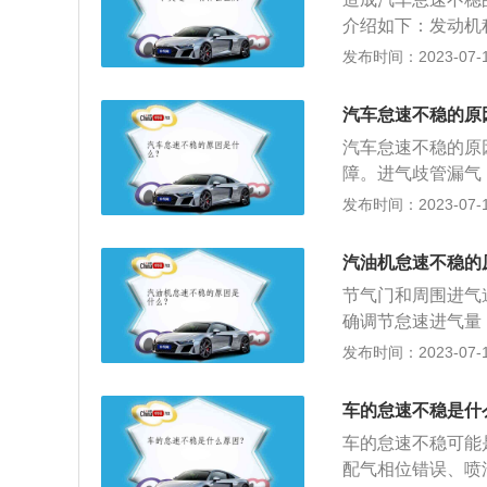
碳、进气积碳等，
故障，点火模块故
介绍如下：发动机
积碳过多时，汽车
过大等故障导致点
出的汽油会被积碳
发布时间：2023-07-17
不稳定，怠速抖动
法：建议去4S店
况下，只有等到积
统执行元件故障，
又会被发动机的真
汽车怠速不稳的原
电机、占空比电磁
气时稀时浓，造成
不稳；解决方法：
汽车怠速不稳的原
优质燃油，减少积
故障，点火模块故
障。进气歧管漏气
道的积碳、污垢过
过大等故障导致点
导致混合气过浓或
发布时间：2023-07-17
速进气量，造成混
法：建议去4S店
气道的积碳过多，
通过清洗来恢复火
气量，也会导致混
气缸上的火花塞火
汽油机怠速不稳的
障：发动机进气系
状，但个别气缸的
节气门和周围进气
电磁阀、空气流量
店处保养，对汽车
确调节怠速进气量
速不稳解决办法：
碳。
动机进气系统的执
发布时间：2023-07-17
线和点火线圈；清
阀、空气流量计、
怠速不稳的具体原
车的怠速不稳是什
量计比较容易脏，
车的怠速不稳可能
成影响，节气门积
配气相位错误、喷
2、空气流量计过