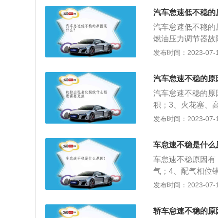
积碳；2、清洗油
汽车怠速低不稳的
器和节气门；5、
汽车怠速低不稳的
燃油压力调节器故
塞间隙不正确；5
发布时间：2023-07-17
空气通道截面积发
过浓或过稀，使燃
汽车怠速不稳的原
活性，但有些火花
汽车怠速不稳的原
弱，会影响到汽车
积；3、火花塞、
塞出现轻微故障，
稳，油泵供油压力
发布时间：2023-07-17
足；6、发动机部
积碳；2、清洗油
车怠速不稳是什么
器和节气门；5、
车怠速不稳原因有
气；4、配气相位
EGR阀开启。车
发布时间：2023-07-17
整、修复或更换；
基本设定；3、查
轿车怠速不稳的原
照标准重新调整配