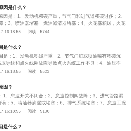
路；3、更换火花塞、高压导线和点火线圈；4、清理空气滤清
原因是什么？
更换老化的发动机部件。
原因是：1、发动机积碳严重，节气门和进气道积碳过多；2、
障；3、喷油器堵塞，燃油滤清器堵塞；4、火花塞积碳，火花
、高压线电阻过大。节气门和周围进气道的积碳、污垢过多，
 16:18:55
阅读：5744
生变化，使得控制单元无法精确控制怠速进气量，造成混合气
烧不正常，火花塞也会积碳，积碳可以通过清洗来恢复火花塞
因是什么？
塞使用寿命快到了，性能也会下降，个别气缸上的火花塞火花
因是：1、发动机积碳严重；2、节气门脏或喷油嘴有积碳沉
性能。火花塞故障会使汽车出现缺火症状，但个别气缸的火花
高压导线和点火线圈故障导致点火系统工作不良；4、油压不
会出现怠速不稳症状。
不足或进气压力传感器数值错误；5、油路堵塞引起供油不
 16:18:55
阅读：5523
件老化。汽车怠速不稳的解决方法：1、清理发动机和怠速马达
路；3、更换火花塞、高压导线和点火线圈；4、清理空气滤清
原因？
更换老化的发动机部件。
：1、怠速开关不闭合；2、怠速控制阀故障；3、进气管路漏
错误；5、喷油器滴漏或堵塞；6、排气系统堵塞；7、怠速工况
怠速不稳的解决方法分别是：1、对节气门位置传感器进行调
 16:18:55
阅读：5130
2、清洗或业换怠速控制阀，并用专用解码器对怠速转速进行
找泄漏处，重新进行密封或更换相部件；4、检查正时标记，按
因是什么？
气相位；5、清洗喷油器，检查每个喷油器的喷油量并确认无