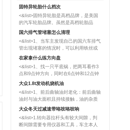
固特异轮胎什么档次
<&list>固特异轮胎是高档品牌，是美国
的汽车轮胎品牌。虽然是高档轮胎品
牌，但是中高低端的轮胎都有生产，这
国六排气管堵塞怎么清理
也是为了更好的开拓市场。
<&list>1、当车主发现自己的国六车排气
管出现堵塞的情况时，可以利用铁丝或
者是细棍，直接将杂物给取出来，如果
在家拿什么练方向盘
堵塞情况比较严重，也可以采取应急措
<&list>1、找一只平底锅，把两耳看作3
施。 <&list>2、直接利用木棍将所有的
点和9点钟方向，同时在6点钟和12点钟
杂物推到排气管里面的位置处，然后将
方向做一个标记。 <&list>2、双手握住
三元催化器拆解开，就可以将堵塞的东
大众1.8t发动机烧机油
平底锅两耳，然后往左打半圈、一圈、
西取出来。但如果是因为积碳过多引起
<&list>1、前后曲轴油封老化：前后曲轴
一圈半的练习，往右同样也要打相同的
的堵塞，就需要将三元催化器泡在草酸
油封与油大面积且持续接触，油的杂质
圈数。 <&list>3、最后强调要反复练
中进行清洗。 <&list>3、也可以利用清
和发动机内持续温度变化使其密封效果
习，这样就可以形成肌肉记忆，在真实
大众冬天过减速带咯吱咯吱响
洗剂对堵塞的情况得到解决，将清洗剂
逐渐减弱，导致渗油或漏油。<&list>2、
驾驶车辆时，不需要记忆也能打好方
放在燃油箱中，与燃油混合后，车辆启
<&list>1.转向器拉杆头有较大间隙，判
活塞间隙过大：积碳会使活塞环与缸体
向。
动时，就可以和汽油一起进入到燃烧
断间隙需要专用仪器和工具，车主本人
的间隙扩大，导致机油流入燃烧室中，