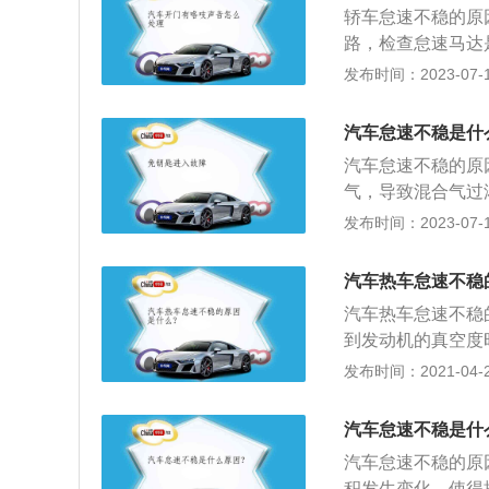
轿车怠速不稳的原
堵塞、滴漏现象；
路，检查怠速马达
查火花塞是否积碳
发布时间：2023-07-17
要时更换部件；4
机空转时一种工作
汽车怠速不稳是什
就处于怠速状态，
汽车怠速不稳的原
损。
气，导致混合气过
面积发生变化，使
发布时间：2023-07-17
过稀。怠速不稳是
理时间、降低工作
汽车热车怠速不稳
导致发动机怠速不
汽车热车怠速不稳
面较广、难度较大
到发动机的真空度
的；2、节气门和
发布时间：2021-04-28
得控制单元无法精
就会造成怠速不稳
汽车怠速不稳是什
不准确的。
汽车怠速不稳的原
积发生变化，使得