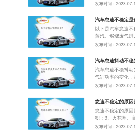
绍：1、简介：怠
发布时间：2023-07-17
油不准确，不仅油
的摩擦阻力，不对
公里清洗一次。3
发动机五大基本工况
会对汽油有一定的
汽车怠速不稳定是
钟。2、分类：正
多：大多会形成与
以下是汽车怠速不
机体、活塞连杆机
不稳，热车就好。
蒸汽、燃烧废气进
掉等都有可能。
2、节气门积碳过
发布时间：2023-07-17
化，使得控制单元
汽车怠速不稳。3
汽车怠速抖动不稳
例如节气门电机、
汽车怠速不稳抖动
等故障损坏，导致
气缸功率的变化，
堵塞、燃油泵滤网
发动机电控系统不
发布时间：2023-07-17
量不正确，造成混
动机出现怠速不稳
火模块故障、火花
积发生变化，使得
障导致点火火花能
怠速不稳定的原因
使燃烧不正常。
怠速不稳定的原因
积；3、火花塞、
稳，油泵供油压力
发布时间：2023-07-17
足；6、发动机部