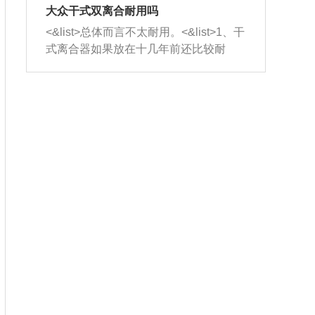
室，最后形成废气排出，就可以让三元
无法制作，需要将车辆送到修理厂或4s
造成烧机油。<&list>3、机油粘度。使用
大众干式双离合耐用吗
催化器得到清洗，排气管堵塞的情况就
店；<&list>2.车辆半轴套管防尘罩破
机油粘度过小的话，同样会有烧机油现
<&list>总体而言不太耐用。<&list>1、干
能够得到解决。
裂，破裂后会出现漏油现象，使半轴磨
象，机油粘度过小具有很好的流动性，
式离合器如果放在十几年前还比较耐
损严重，磨损的半轴容易损坏，产生异
容易窜入到气缸内，参与燃烧。<&list>
用，但是由于现在的汽车发动机动力输
响；<&list>3.稳定器的转向胶套和球头
4、机油量。机油量过多，机油压力过
出越来越高，使得干式离合器散热不足
老化，一般是使用时间过长造成的。解
大，会将部分机油压入气缸内，也会出
的缺陷也逐渐暴露出来。<&list>2、由于
决方法是更换新的质量好的转向橡胶套
现烧机油。<&list>5、机油滤清器堵塞：
干式双离合的工作环境暴露在空气中，
和球头。
会导致进气不畅，使进气压力下降，形
而离合器的散热也是通离合器罩上面的
成负压，使机油在负压的情况下吸入燃
几个小孔来进行散热。但是在行驶过程
烧室引起烧机油。<&list>6、正时齿轮或
中变速箱需要换挡，就不得不使得离合
链条磨损：正时齿轮或链条的磨损会引
器频繁工作。<&list>3、长时间的低速行
起气阀和曲轴的正时不同步。由于轮齿
驶以及过于频繁的启停，导致离合器的
或链条磨损产生的过量侧隙，使得发动
温度不断升高，而低速行驶时空气流动
机的调节无法实现：前一圈的正时和下
效率不高，无法将离合器中的热量有效
一圈可能就不一样。当气阀和活塞的运
的带走，导致离合器内部的温度不断升
动不同步时，会造成过大的机油消耗。
高，加速离合器的磨损。
解决方法：更换正时齿轮或链条。<&list
>7、内垫圈、进风口破裂：新的发动机
设计中，经常采用各种由金属和其他材