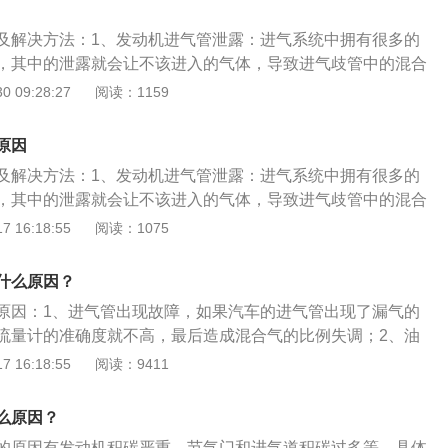
及解决方法：1、发动机进气管泄露：进气系统中拥有很多的
，其中的泄露就会让不该进入的气体，导致进气歧管中的混合
者过低，最终导致发动机出现间歇性抖动或怠速时无力的症
 09:28:27
阅读：1159
自行去4s店检查整车的进气系统并维修。2、燃油系统堵塞或
通气孔堵塞，油箱开关、燃油滤清器及油箱至化油器之间的油
原因
怠速时不能得到相应的燃油量，导致混合气就会变稀，发动机
及解决方法：1、发动机进气管泄露：进气系统中拥有很多的
速抖动；解决方法：用拖车去4s店检查整个燃油系统并维修。
，其中的泄露就会让不该进入的气体，导致进气歧管中的混合
障：电喷发动机的的怠速运行大都是由怠速控制阀来控制的，E
者过低，最终导致发动机出现间歇性抖动或怠速时无力的症
 16:18:55
阅读：1075
的转速、温度、节气门开关等信号，会对怠速控制阀的开启进行
自行去4s店检查整车的进气系统并维修。2、燃油系统堵塞或
发动机怠速的稳定。一旦出现故障，就会使得进气量分配不
通气孔堵塞，油箱开关、燃油滤清器及油箱至化油器之间的油
动力忽高忽低，车辆出现抖动；解决方法：去4s店更换怠速控
什么原因？
怠速时不能得到相应的燃油量，导致混合气就会变稀，发动机
积碳问题：这里的积碳包括气缸积碳、节气门积碳、火花塞积
原因：1、进气管出现故障，如果汽车的进气管出现了漏气的
速抖动；解决方法：用拖车去4s店检查整个燃油系统并维修。
这些位置刚好和发动机的动力输出息息相关，当发动机内部的
流量计的准确度就不高，最后造成混合气的比例失调；2、油
障：电喷发动机的的怠速运行大都是由怠速控制阀来控制的，E
的点火能量减少，进气效率下降，最终导致发动机输出的动力
压力不足，想要解决这个问题，就要对汽车的油路进行清洗；
 16:18:55
阅读：9411
的转速、温度、节气门开关等信号，会对怠速控制阀的开启进行
，加速无力。解决方法：去4s店清洗发动机积碳。5、进气系
，火花塞是汽车零部件中最重要的一个，在汽车气缸的内部，
发动机怠速的稳定。一旦出现故障，就会使得进气量分配不
发动机进气系统的执行元件很多，例如节气门电机、怠速步进
成发动机缺火的现象，，想要解决这个问题，就要清洗或者是
动力忽高忽低，车辆出现抖动；解决方法：去4s店更换怠速控
么原因？
阀、空气流量计、进气压力传感器等故障损坏，造成汽车怠速
积碳问题：这里的积碳包括气缸积碳、节气门积碳、火花塞积
建议去4S店找专业人士维修进气系统执行元件。6、点火系统
的原因有发动机积碳严重，节气门和进气道积碳过多等。具体