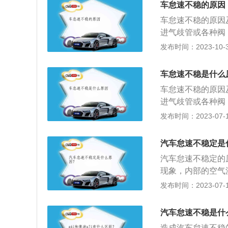
车怠速不稳的原因
车怠速不稳的原因
进气歧管或各种阀
气体的浓度过高或
发布时间：2023-10-30
状；解决方法：可
故障：由于油箱盖
车怠速不稳是什么
管部分堵塞，汽车
车怠速不稳的原因
动力输出变弱，怠
进气歧管或各种阀
3、怠速控制阀故
气体的浓度过高或
发布时间：2023-07-17
CU会根据发动机
状；解决方法：可
控制，从而来维持
故障：由于油箱盖
均，发动机怠速时
汽车怠速不稳定是
管部分堵塞，汽车
制阀。4、发动机
汽车怠速不稳定的
动力输出变弱，怠
碳、进气积碳等，
现象，内部的空气
3、怠速控制阀故
积碳过多时，汽车
管堵塞会造成供油
发布时间：2023-07-17
CU会根据发动机
不稳定，怠速抖动
3、火花塞有积碳
控制，从而来维持
统执行元件故障，
一旦出现问题会造
均，发动机怠速时
汽车怠速不稳是什
电机、占空比电磁
更换火花塞。
制阀。4、发动机
不稳；解决方法：
造成汽车怠速不稳