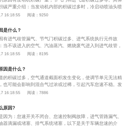
这些位置刚好和发动机的动力输出息息相关，当发动机内部的
障、火花塞间隙不正确、火花塞电极烧蚀或损坏、高压线电阻
积碳严重介绍：当发动机内部的积碳过多时，冷启动喷油头喷
的点火能量减少，进气效率下降，最终导致发动机输出的动力
火火花能量下降或失火，造成汽车怠速不稳忽高忽低。解决方
大量吸收，导致冷启动的混合气过稀，使得启动困难；这种状
 16:18:55
阅读：9250
，加速无力。解决方法：去4s店清洗发动机积碳。5、进气系
找专业人士维修点火系统
碳吸收的汽油饱和，才容易着车，着车后吸附在积碳上的汽油
发动机进气系统的执行元件很多，例如节气门电机、怠速步进
空吸力吸入气缸内燃烧，又使混合气变浓，发动机的可燃混合
因是什么？
阀、空气流量计、进气压力传感器等故障损坏，造成汽车怠速
冷启动后怠速抖动。需要清洗油路、检查怠速马达。建议使用
建议去4S店找专业人士维修进气系统执行元件。6、点火系统
因有进气歧管漏气、节气门积碳过多、进气系统执行元件故
碳的形成。节气门和进气道积碳过多介绍：节气门和周围进气
障、火花塞间隙不正确、火花塞电极烧蚀或损坏、高压线电阻
：当不该进入的空气、汽油蒸汽、燃烧废气进入到进气歧管，
多，空气通道截面积发生变化，使得控制单元无法精确控制怠
火火花能量下降或失火，造成汽车怠速不稳忽高忽低。解决方
过稀，引起汽车怠速不稳。节气门积碳过多：节气门和周围进
 16:18:55
阅读：8195
合气过浓或过稀，使燃烧不正常。火花塞也会积碳，积碳可以
找专业人士维修点火系统。
空气通道截面积发生变化，使得控制单元无法精确控制怠速进
花塞活性，但有些火花塞使用寿命快到，性能也会下降；个别
合气过浓或过稀，造成汽车怠速不稳。进气系统执行元件故
花弱，会影响到汽车性能，火花塞故障会使汽车出现缺火症
原因是什么？
统的执行元件很多，例如节气门电机、怠速步进电机、占空比
火花塞出现轻微故障，会出现怠速不稳症状。需要定期到汽车
道的积碳过多，空气通道截面积发生变化，使调节单元无法精
计、进气压力传感器等故障损坏，造成汽车怠速不稳。汽车怠
进行细致专业的检查维修。定期清洗节气门进气系统清除积
，也可能会影响到混合气过浓或过稀，引起汽车怠速不稳。发
清理发动机和怠速马达积碳；清洗油路；更换火花塞、高压导
行元件非常多，例如节气门电机、怠速步进电机、占空比电磁
 16:18:55
阅读：7886
理空气滤清器和节气门；更换老化的发动机部件。
进气压力传感器等故障问题损坏，引起汽车怠速不稳。汽油机
因如下：1、节气门、空气流量计积炭过多：节气门与空气流
么原因?
现在的汽车大部分都是电子节气门，一点积炭可能就会对其造
是因为：怠速开关不闭合、怠速控制阀故障，进气管路漏气、
炭过多会造成加油门犯卡，动力严重下降，怠速不稳等情况。
油器滴漏或堵塞、排气系统堵塞，以下是关于车辆怠速的介
脏：造成空气流量信号错误，进气量决定喷油量，直接导致喷