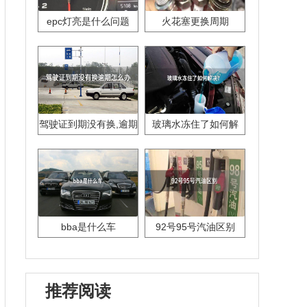
epc灯亮是什么问题
火花塞更换周期
驾驶证到期没有换,逾期
玻璃水冻住了如何解
怎么办??
决？
bba是什么车
92号95号汽油区别
推荐阅读