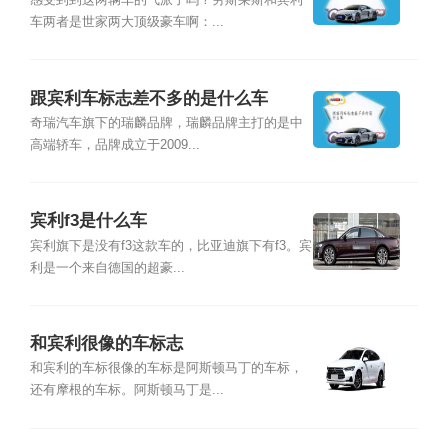
劳斯莱斯的
感受到到这两辆车的气派了吗？劳斯莱斯和宾利
车两者是世家两大顶级豪车啊：...
跟宾利车标志差不多的是什么车
奇瑞汽车旗下的瑞麟品牌，瑞麟品牌主打的是中
高端轿车，品牌成立于2009...
宾利f3是什么车
宾利旗下是没有f3这款车的，比亚迪旗下有f3。宾
利是一个来自德国的超豪...
和宾利很像的车标志
和宾利的车标很像的车标是阿斯顿马丁的车标，
还有摩根的车标。阿斯顿马丁是...