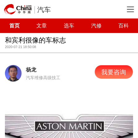
汽车
首页
文章
选车
汽修
百科
和宾利很像的车标志
2020-07-21 18:50:08
杨龙
我要咨询
汽车维修高级技工